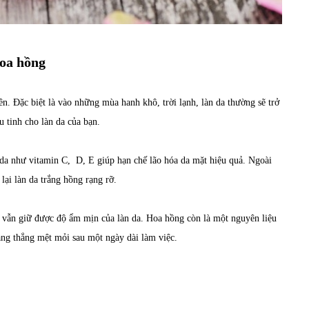
hoa hồng
. Đặc biệt là vào những mùa hanh khô, trời lạnh, làn da thường sẽ trở
 tinh cho làn da của bạn.
 da như vitamin C, D, E giúp hạn chế lão hóa da mặt hiệu quả. Ngoài
ại làn da trắng hồng rạng rỡ.
à vẫn giữ được độ ẩm mịn của làn da. Hoa hồng còn là một nguyên liệu
ăng thẳng mệt mỏi sau một ngày dài làm việc.