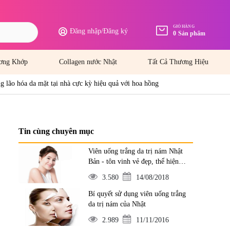
GIỎ HÀNG
Đăng nhập
/
Đăng ký
0
Sản phẩm
ơng Khớp
Collagen nước Nhật
Tất Cả Thương Hiệu
 lão hóa da mặt tại nhà cực kỳ hiệu quả với hoa hồng
Tin cùng chuyên mục
Viên uống trắng da trị nám Nhật
Bản - tôn vinh vẻ đẹp, thể hiện
đẳng cấp
3.580
14/08/2018
Bí quyết sử dụng viên uống trắng
da trị nám của Nhật
2.989
11/11/2016