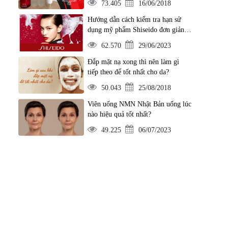
73.405
16/06/2018
Hướng dẫn cách kiểm tra hạn sử
dụng mỹ phẩm Shiseido đơn giản
nhất
62.570
29/06/2023
Đắp mặt nạ xong thì nên làm gì
tiếp theo để tốt nhất cho da?
50.043
25/08/2018
Viên uống NMN Nhật Bản uống lúc
nào hiệu quả tốt nhất?
49.225
06/07/2023