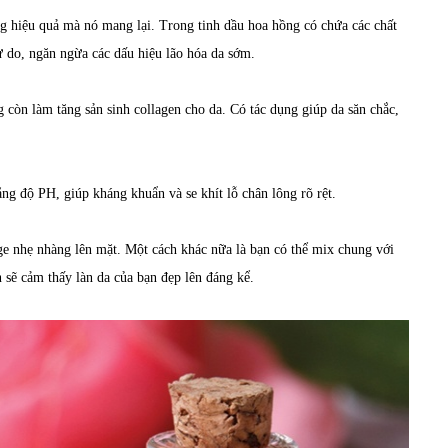
g hiệu quả mà nó mang lại. Trong tinh dầu hoa hồng có chứa các chất
ự do, ngăn ngừa các dấu hiệu lão hóa da sớm.
 còn làm tăng sản sinh collagen cho da. Có tác dụng giúp da săn chắc,
ng độ PH, giúp kháng khuẩn và se khít lỗ chân lông rõ rệt.
ge nhẹ nhàng lên mặt. Một cách khác nữa là bạn có thể mix chung với
 sẽ cảm thấy làn da của bạn đẹp lên đáng kể.