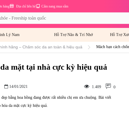
ơn hàng
Địa chỉ liên hệ
Cẩm nang mua sắm
inh Lý Nam
Hỗ Trợ Não & Trí Nhớ
Hỗ Trợ Xư
hính hãng – Chăm sóc da an toàn & hiệu quả
Mách bạn cách chống
da mặt tại nhà cực kỳ hiệu quả
14/01/2021
1.409
0
àm đẹp bằng hoa hồng đang được rất nhiều chị em ưa chuộng. Bài viết
 hóa da mặt cực kỳ hiệu quả.