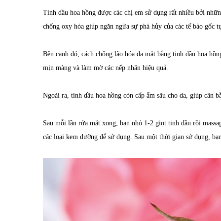
Tinh dầu hoa hồng được các chị em sử dụng rất nhiều bởi nhữn
chống oxy hóa giúp ngăn ngừa sự phá hủy của các tế bào gốc t
Bên cạnh đó, cách chống lão hóa da mặt bằng tinh dầu hoa hồng
mịn màng và làm mờ các nếp nhăn hiệu quả.
Ngoài ra, tinh dầu hoa hồng còn cấp ẩm sâu cho da, giúp cân bằ
Sau mỗi lần rửa mặt xong, bạn nhỏ 1-2 giọt tinh dầu rồi massa
các loại kem dưỡng để sử dụng. Sau một thời gian sử dụng, bạn