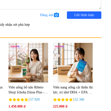
photo_camera
Đăng ảnh
Gửi bình luận
hấy nhận xét phù hợp
lọc
Viên uống bổ não Ribeto
Viên nang uống cải thiện thị
Shoji Ichoha Ekisu Plus -
lực, trí nhớ DHA + EPA +
90 viên
Flaxseed Oil 30 viên/gói -
|
57.920
|
52.346
Date 02/2027
1.450.000 đ
225.000 đ