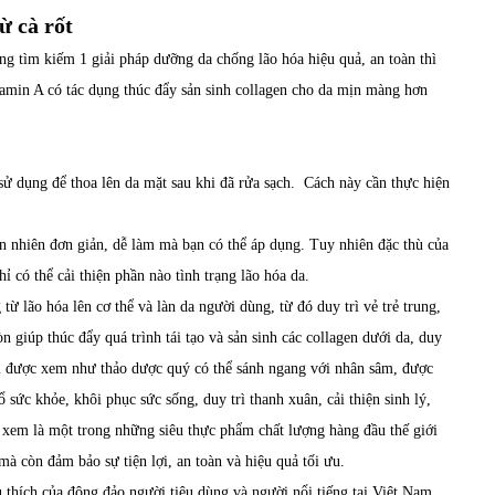
ừ cà rốt
ng tìm kiếm 1 giải pháp dưỡng da chống lão hóa hiệu quả, an toàn thì
itamin A có tác dụng thúc đẩy sản sinh collagen cho da mịn màng hơn
 sử dụng để thoa lên da mặt sau khi đã rửa sạch. Cách này cần thực hiện
n nhiên đơn giản, dễ làm mà bạn có thể áp dụng. Tuy nhiên đặc thù của
hỉ có thể cải thiện phần nào tình trạng lão hóa da.
từ lão hóa lên cơ thể và làn da người dùng, từ đó duy trì vẻ trẻ trung,
 giúp thúc đẩy quá trình tái tạo và sản sinh các collagen dưới da, duy
chi được xem như thảo dược quý có thể sánh ngang với nhân sâm, được
ức khỏe, khôi phục sức sống, duy trì thanh xuân, cải thiện sinh lý,
xem là một trong những siêu thực phẩm chất lượng hàng đầu thế giới
à còn đảm bảo sự tiện lợi, an toàn và hiệu quả tối ưu.
 thích của đông đảo người tiêu dùng và người nổi tiếng tại Việt Nam,