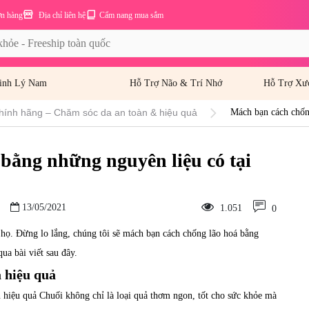
ơn hàng
Địa chỉ liên hệ
Cẩm nang mua sắm
inh Lý Nam
Hỗ Trợ Não & Trí Nhớ
Hỗ Trợ Xư
hính hãng – Chăm sóc da an toàn & hiệu quả
Mách bạn cách chốn
bằng những nguyên liệu có tại
13/05/2021
1.051
0
a họ. Đừng lo lắng, chúng tôi sẽ mách bạn cách chống lão hoá bằng
ua bài viết sau đây.
a hiệu quả
 hiệu quả Chuối không chỉ là loại quả thơm ngon, tốt cho sức khỏe mà