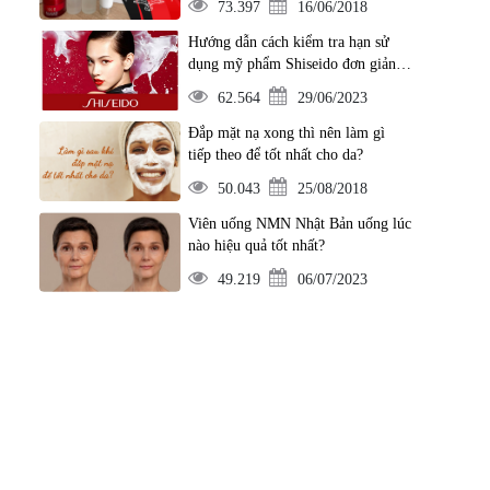
73.397
16/06/2018
Hướng dẫn cách kiểm tra hạn sử
dụng mỹ phẩm Shiseido đơn giản
nhất
62.564
29/06/2023
Đắp mặt nạ xong thì nên làm gì
tiếp theo để tốt nhất cho da?
50.043
25/08/2018
Viên uống NMN Nhật Bản uống lúc
nào hiệu quả tốt nhất?
49.219
06/07/2023