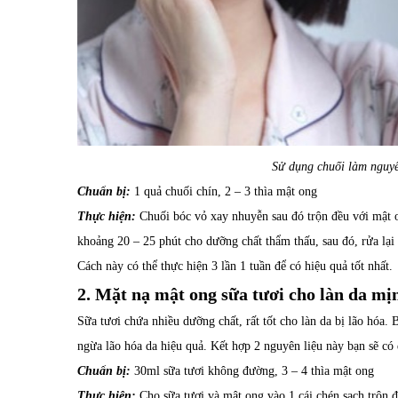
Sử dụng chuối làm nguyê
Chuẩn bị:
1 quả chuối chín, 2 – 3 thìa mật ong
Thực hiện:
Chuối bóc vỏ xay nhuyễn sau đó trộn đều với mật 
khoảng 20 – 25 phút cho dưỡng chất thẩm thấu, sau đó, rửa lạ
Cách này có thể thực hiện 3 lần 1 tuần để có hiệu quả tốt nhất.
2. Mặt nạ mật ong sữa tươi cho làn da mị
Sữa tươi chứa nhiều dưỡng chất, rất tốt cho làn da bị lão hóa
ngừa lão hóa da hiệu quả. Kết hợp 2 nguyên liệu này bạn sẽ có
Chuẩn bị:
30ml sữa tươi không đường, 3 – 4 thìa mật ong
Thực hiện:
Cho sữa tươi và mật ong vào 1 cái chén sạch trộn 