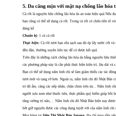
5. Da căng mịn với mặt nạ chống lão hóa t
Cà rốt là nguyên liệu chống lão hóa da an toàn hiệu quả Nếu đa
bạn cũng có thể sử dụng cà rốt. Trong cà rốt có chứa tiền tố v
đáng kể.
Chuẩn bị:
1 củ cà rốt
Thực hiện:
Cà rốt tươi bạn rửa sạch sau đó ép lấy nước cốt và
đều đặn, thường xuyên liên tục để có được kết quả.
Trên đây là những cách chống lão hóa da bằng nguyên liệu thiê
các phương pháp này là cần phải thực hiện kiên trì, lâu dài và c
Bạn có thể sử dụng
nấm linh chi
sẽ làm giảm thiểu các tác động 
tươi mới và rạng rỡ hơn. Ngoài ra, nấm linh chi đỏ Nhật Bản còn
trì độ ẩm, căng các nếp nhăn, chân chim trên da... Nấm linh 
người xưa xem như thuốc tiên, thực phẩm quý hiếm giúp bồi bổ s
tăng cường trí não,…
Nấm linh chi đỏ Nhật Bản
hiện nay được 
bởi giữ nguyên được các công dụng tuyệt vời của nấm linh chi m
Mua hàng tại
Siêu Thị Nhật Bản Japana,
địa chỉ mua sắm yêu