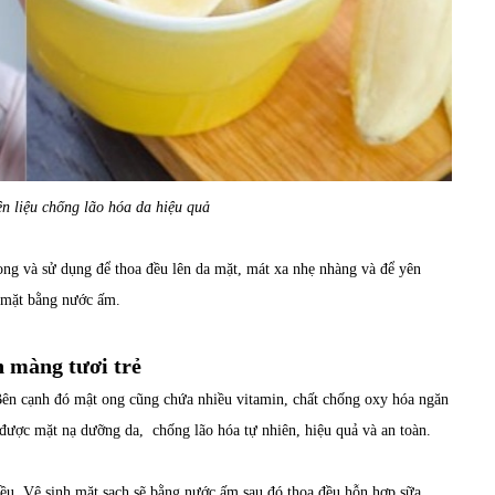
n liệu chống lão hóa da hiệu quả
ong và sử dụng để thoa đều lên da mặt, mát xa nhẹ nhàng và để yên
i mặt bằng nước ấm.
n màng tươi trẻ
. Bên cạnh đó mật ong cũng chứa nhiều vitamin, chất chống oxy hóa ngăn
 được mặt nạ dưỡng da, chống lão hóa tự nhiên, hiệu quả và an toàn.
đều. Vệ sinh mặt sạch sẽ bằng nước ấm sau đó thoa đều hỗn hợp sữa