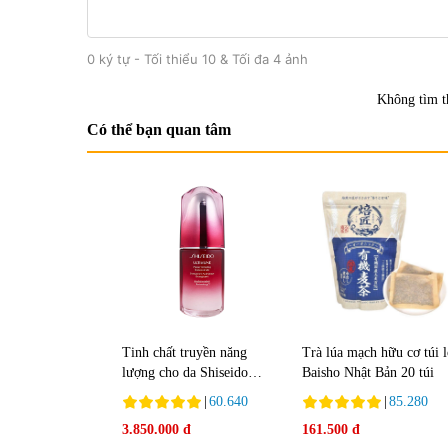
0 ký tự - Tối thiểu 10 & Tối đa 4 ảnh
Không tìm t
Có thể bạn quan tâm
Tinh chất truyền năng
Trà lúa mạch hữu cơ túi 
lượng cho da Shiseido
Baisho Nhật Bản 20 túi
Ultimune Power 75ml
|
60.640
|
85.280
3.850.000 đ
161.500 đ