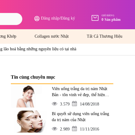
GIỎ HÀNG
Đăng nhập
/
Đăng ký
0
Sản phẩm
ơng Khớp
Collagen nước Nhật
Tất Cả Thương Hiệu
g lão hoá bằng những nguyên liệu có tại nhà
Tin cùng chuyên mục
Viên uống trắng da trị nám Nhật
Bản - tôn vinh vẻ đẹp, thể hiện
đẳng cấp
3.579
14/08/2018
Bí quyết sử dụng viên uống trắng
da trị nám của Nhật
2.989
11/11/2016