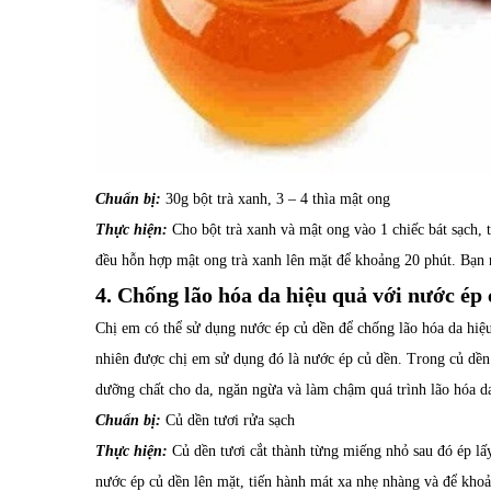
Chuẩn bị:
30g bột trà xanh, 3 – 4 thìa mật ong
Thực hiện:
Cho bột trà xanh và mật ong vào 1 chiếc bát sạch, 
đều hỗn hợp mật ong trà xanh lên mặt để khoảng 20 phút. Bạn nê
4. Chống lão hóa da hiệu quả với nước ép
Chị em có thể sử dụng nước ép củ dền để chống lão hóa da hiệ
nhiên được chị em sử dụng đó là nước ép củ dền. Trong củ dền
dưỡng chất cho da, ngăn ngừa và làm chậm quá trình lão hóa da
Chuẩn bị:
Củ dền tươi rửa sạch
Thực hiện:
Củ dền tươi cắt thành từng miếng nhỏ sau đó ép lấ
nước ép củ dền lên mặt, tiến hành mát xa nhẹ nhàng và để kho