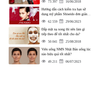
73.397
16/06/2018
Hướng dẫn cách kiểm tra hạn sử
dụng mỹ phẩm Shiseido đơn giản
nhất
62.559
29/06/2023
Đắp mặt nạ xong thì nên làm gì
tiếp theo để tốt nhất cho da?
50.041
25/08/2018
Viên uống NMN Nhật Bản uống lúc
nào hiệu quả tốt nhất?
49.211
06/07/2023