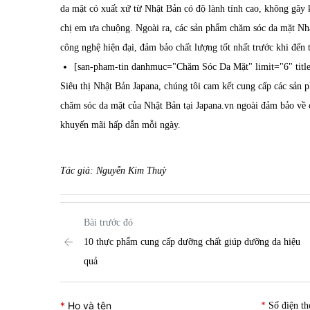
da mặt có xuất xứ từ Nhật Bản có độ lành tính cao, không gây k
chị em ưa chuộng. Ngoài ra, các sản phẩm chăm sóc da mặt Nhậ
công nghệ hiện đại, đảm bảo chất lượng tốt nhất trước khi đến 
[san-pham-tin danhmuc="Chăm Sóc Da Mặt" limit="6" titl
Siêu thị Nhật Bản Japana
, chúng tôi cam kết cung cấp các sản
chăm sóc da mặt của Nhật Bản tại Japana.vn ngoài đảm bảo về 
khuyến mãi hấp dẫn mỗi ngày.
Tác giả: Nguyễn Kim Thuỳ
Bài trước đó
10 thực phẩm cung cấp dưỡng chất giúp dưỡng da hiệu
quả
Họ và tên
Số điện th