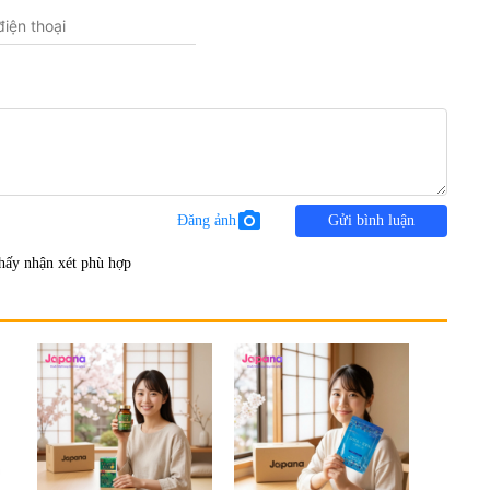
photo_camera
Đăng ảnh
Gửi bình luận
hấy nhận xét phù hợp