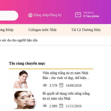
GIỎ HÀNG
Đăng nhập
/
Đăng ký
0
Sản phẩm
ơng Khớp
Collagen nước Nhật
Tất Cả Thương Hiệu
 sóc da cho người bận rộn
Tin cùng chuyên mục
Viên uống trắng da trị nám Nhật
Bản - tôn vinh vẻ đẹp, thể hiện
đẳng cấp
3.578
14/08/2018
Bí quyết sử dụng viên uống trắng
da trị nám của Nhật
2.989
11/11/2016