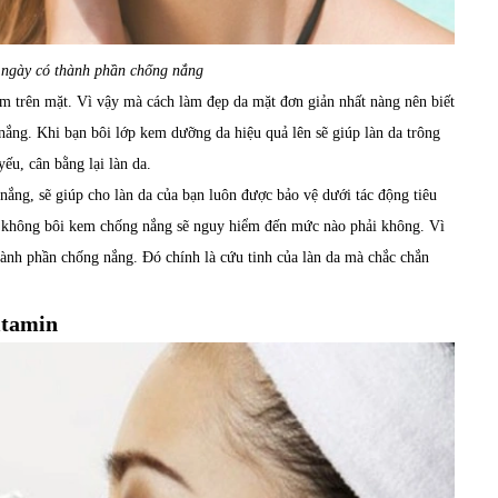
ngày có thành phần chống nắng
em trên mặt. Vì vậy mà cách làm đẹp da mặt đơn giản nhất nàng nên biết
ắng. Khi bạn bôi lớp kem dưỡng da hiệu quả lên sẽ giúp làn da trông
ếu, cân bằng lại làn da.
ắng, sẽ giúp cho làn da của bạn luôn được bảo vệ dưới tác động tiêu
ệc không bôi kem chống nắng sẽ nguy hiểm đến mức nào phải không. Vì
ành phần chống nắng. Đó chính là cứu tinh của làn da mà chắc chắn
itamin