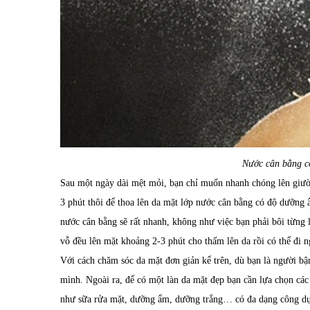
Nước cân bằng c
Sau một ngày dài mệt mỏi, bạn chỉ muốn nhanh chóng lên giườ
3 phút thôi để thoa lên da mặt lớp nước cân bằng có độ dưỡng 
nước cân bằng sẽ rất nhanh, không như việc bạn phải bôi từng 
vỗ đều lên mặt khoảng 2-3 phút cho thấm lên da rồi có thể đi n
Với cách chăm sóc da mặt đơn giản kể trên, dù bạn là người bậ
mình. Ngoài ra, để có một làn da mặt đẹp bạn cần lựa chọn cá
như sữa rửa mặt, dưỡng ẩm, dưỡng trắng… có đa dạng công dụ