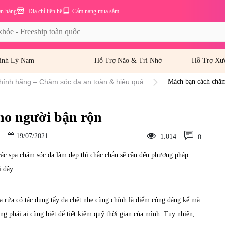
ơn hàng
Địa chỉ liên hệ
Cẩm nang mua sắm
inh Lý Nam
Hỗ Trợ Não & Trí Nhớ
Hỗ Trợ Xư
hính hãng – Chăm sóc da an toàn & hiệu quả
Mách bạn cách chăm
ho người bận rộn
19/07/2021
1.014
0
các spa chăm sóc da làm đẹp thì chắc chắn sẽ cần đến phương pháp
i đây.
a rửa có tác dụng tẩy da chết nhẹ cũng chính là điểm cộng đáng kể mà
g phải ai cũng biết để tiết kiệm quỹ thời gian của mình. Tuy nhiên,