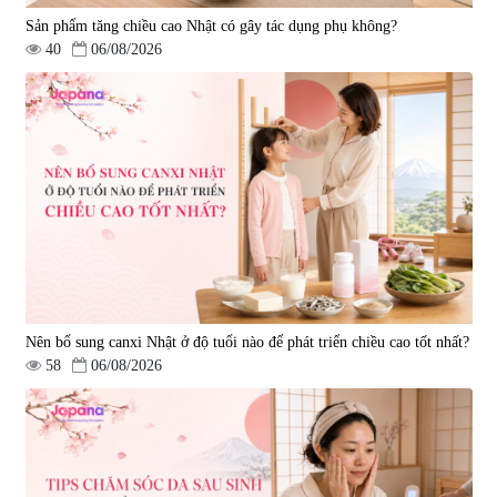
Sản phẩm tăng chiều cao Nhật có gây tác dụng phụ không?
40
06/08/2026
Viên uống hỗ trợ giấc ngủ Fujina
Viên uống phòng ngừa & hỗ trợ
Sleepy Nhật Bản 80 viên
điều trị đột quỵ Biken Kinase
Gold 60 viên
|
13.760
|
0
580.000 đ
1.570.000 đ
Nên bổ sung canxi Nhật ở độ tuổi nào để phát triển chiều cao tốt nhất?
58
06/08/2026