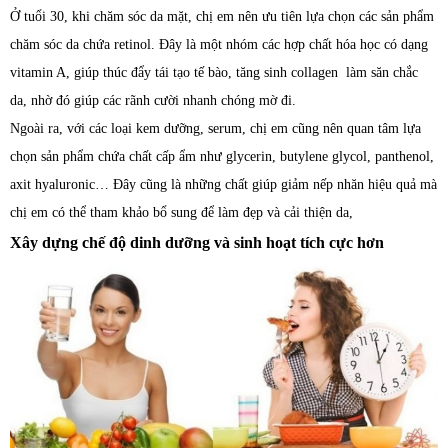
Ở tuổi 30, khi chăm sóc da mặt, chị em nên ưu tiên lựa chọn các sản phẩm
chăm sóc da chứa retinol. Đây là một nhóm các hợp chất hóa học có dạng
vitamin A, giúp thúc đẩy tái tạo tế bào, tăng sinh collagen làm săn chắc
da, nhờ đó giúp các rãnh cười nhanh chóng mờ đi.
Ngoài ra, với các loại kem dưỡng, serum, chị em cũng nên quan tâm lựa
chọn sản phẩm chứa chất cấp ẩm như glycerin, butylene glycol, panthenol,
axit hyaluronic… Đây cũng là những chất giúp giảm nếp nhăn hiệu quả mà
chị em có thể tham khảo bổ sung để làm đẹp và cải thiện da,
Xây dựng chế độ dinh dưỡng và sinh hoạt tích cực hơn