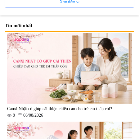
Xem thêm
Tin mới nhất
Viên uống bổ não Ribeto Shoji
Viên nang uống cải thiện thị lực,
Ichoha Ekisu Plus - 90 viên
trí nhớ DHA + EPA + Flaxseed
Oil 30 viên/gói - Date 02/2027
|
57.920
|
52.346
1.450.000 đ
225.000 đ
Canxi Nhật có giúp cải thiện chiều cao cho trẻ em thấp còi?
8
06/08/2026
Tẩy tế bào chết Nichiei Bussan
Viên uống hỗ trợ bền thành