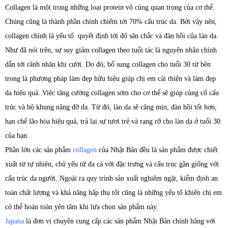
Collagen là một trong những loại protein vô cùng quan trọng của cơ thể.
Chúng cũng là thành phần chính chiếm tới 70% cấu trúc da. Bởi vậy nên,
collagen chính là yếu tố quyết định tới độ săn chắc và đàn hồi của làn da.
Như đã nói trên, sự suy giảm collagen theo tuổi tác là nguyên nhân chính
dẫn tới rãnh nhăn khi cười. Do đó, bổ sung collagen cho tuổi 30 từ bên
trong là phương pháp làm đẹp hữu hiệu giúp chị em cải thiện và làm đẹp
da hiệu quả. Việc tăng cường collagen sớm cho cơ thể sẽ giúp củng cố cấu
trúc và bộ khung nâng đỡ da. Từ đó, làn da sẽ căng mịn, đàn hồi tốt hơn,
hạn chế lão hóa hiệu quả, trả lại sự tươi trẻ và rạng rỡ cho làn da ở tuổi 30
của bạn.
Phần lớn các sản phẩm
collagen
của Nhật Bản đều là sản phẩm được chiết
xuất từ tự nhiên, chủ yếu từ da cá với đặc trưng và cấu trúc gần giống với
cấu trúc da người. Ngoài ra quy trình sản xuất nghiêm ngặt, kiểm định an
toàn chất lượng và khả năng hấp thụ tốt cũng là những yếu tố khiến chị em
có thể hoàn toàn yên tâm khi lựa chọn sản phẩm này.
Japana
là đơn vị chuyên cung cấp các sản phẩm Nhật Bản chính hãng với