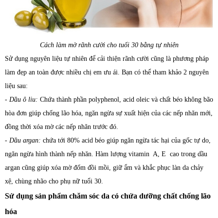
Cách làm mờ rãnh cười cho tuổi 30 bằng tự nhiên
Sử dụng nguyên liệu tự nhiên để cải thiện rãnh cười cũng là phương pháp
làm đẹp an toàn được nhiều chị em ưu ái. Bạn có thể tham khảo 2 nguyên
liệu sau:
-
Dầu ô liu:
Chứa thành phần polyphenol, acid oleic và chất béo không bão
hòa đơn giúp chống lão hóa, ngăn ngừa sự xuất hiện của các nếp nhăn mới,
đồng thời xóa mờ các nếp nhăn trước đó.
-
Dầu argan:
chứa tới 80% acid béo giúp ngăn ngừa tác hại của gốc tự do,
ngăn ngừa hình thành nếp nhăn. Hàm lượng vitamin A, E cao trong dầu
argan cũng giúp xóa mờ đốm đồi mồi, giữ ẩm và khắc phục làn da chảy
xệ, chùng nhão cho phụ nữ tuổi 30.
Sử dụng sản phẩm chăm sóc da có chứa dưỡng chất chống lão
hóa