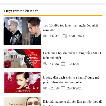
Lượt xem nhiều nhất
Top 10 kiểu tóc layer nam ngắn đẹp nhất
năm 2026
137.473
13/03/2023
Cách dùng bộ sản phẩm dưỡng trắng SK-II
hiệu quả nhất
73.384
16/06/2018
Hướng dẫn cách kiểm tra hạn sử dụng mỹ
phẩm Shiseido đơn giản nhất
62.550
29/06/2023
Đắp mặt nạ xong thì nên làm gì tiếp theo để