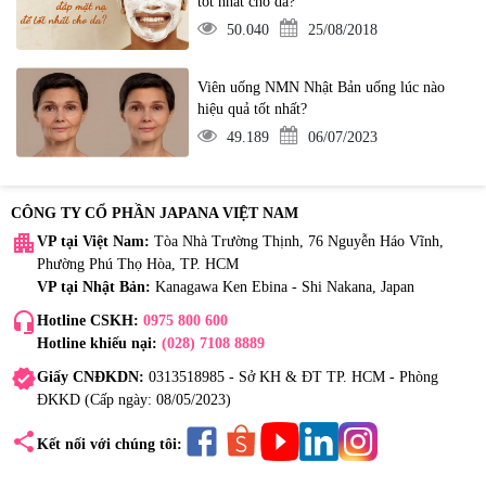
tốt nhất cho da?
50.040
25/08/2018
Viên uống NMN Nhật Bản uống lúc nào
hiệu quả tốt nhất?
49.189
06/07/2023
CÔNG TY CỔ PHẦN JAPANA VIỆT NAM
apartment
VP tại Việt Nam:
Tòa Nhà Trường Thịnh, 76 Nguyễn Háo Vĩnh,
Phường Phú Thọ Hòa, TP. HCM
VP tại Nhật Bản:
Kanagawa Ken Ebina - Shi Nakana, Japan
headset_mic
Hotline CSKH:
0975 800 600
Hotline khiếu nại:
(028) 7108 8889
verified
Giấy CNĐKDN:
0313518985 - Sở KH & ĐT TP. HCM - Phòng
ĐKKD (Cấp ngày: 08/05/2023)
share
Kết nối với chúng tôi: