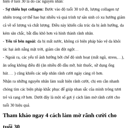
hiện ở tuổi 30 là do các nguyên nhân:
-
Sự thiếu hụt collagen:
Bước vào độ tuổi 30 trở đi, lượng collagen tự
nhiên trong cơ thể hao hụt nhiều và quá trình tự sản sinh có xu hướng giảm
cả về số lượng và chất lượng. Điều này khiến cấu trúc da bị ảnh hưởng, da
kém săn chắc, bắt đầu khô hơn và hình thành rãnh nhăn.
-
Yếu tố bên ngoài:
da bị mất nước, không có biện pháp bảo vệ da khỏi
tác hại ánh nắng mặt trời, giảm cân đột ngột…
- Ngoài ra, các yếu tố ảnh hưởng bởi chế độ sinh hoạt (mất ngủ, stress,…),
ăn uống không điều độ (ăn nhiều đồ dầu mỡ, hút thuốc, sử dụng ống
hút…. ) cũng khiến các nếp nhăn rãnh cười ngày càng rõ hơn.
Nhận ra những nguyên nhân làm xuất hiện rãnh cười, chị em cần nhanh
chóng tìm các biện pháp khắc phục để giúp nhan sắc của mình trông tươi
trẻ và rạng rỡ hơn. Dưới đây là một số gợi ý cách làm mờ rãnh cười cho
tuổi 30 hiệu quả.
Tham khảo ngay 4 cách làm mờ rãnh cười cho
tuổi 30