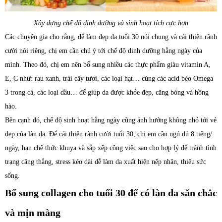
Xây dựng chế độ dinh dưỡng và sinh hoạt tích cực hơn
Các chuyên gia cho rằng, để làm đẹp da tuổi 30 nói chung và cải thiện rãnh
cười nói riêng, chị em cần chú ý tới chế độ dinh dưỡng hằng ngày của
mình. Theo đó, chị em nên bổ sung nhiều các thực phẩm giàu vitamin A,
E, C như: rau xanh, trái cây tươi, các loại hạt… cùng các acid béo Omega
3 trong cá, các loại dầu… để giúp da được khỏe đẹp, căng bóng và hồng
hào.
Bên cạnh đó, chế độ sinh hoạt hằng ngày cũng ảnh hưởng không nhỏ tới vẻ
đẹp của làn da. Để cải thiện rãnh cười tuổi 30, chị em cần ngủ đủ 8 tiếng/
ngày, hạn chế thức khuya và sắp xếp công việc sao cho hợp lý để tránh tình
trạng căng thẳng, stress kéo dài dễ làm da xuất hiện nếp nhăn, thiếu sức
sống.
Bổ sung collagen cho tuổi 30 để có làn da săn chắc
và mịn màng