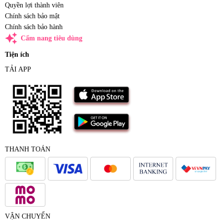
Quyền lợi thành viên
Chính sách bảo mật
Chính sách bảo hành
auto_awesome
Cẩm nang tiêu dùng
Tiện ích
TẢI APP
THANH TOÁN
VẬN CHUYỂN