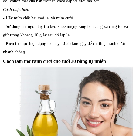
đó, khuôn mặt của bạn trở nên khỏe đẹp và tươi tắn hơn.
Cách thực hiện:
- Hãy mím chặt hai môi lại và mỉm cười.
- Sử dụng hai ngón tay trỏ kéo khóe miệng sang bên càng xa càng tốt và
giữ trong khoảng 10 giây sau đó lặp lại.
- Kiên trì thực hiện động tác này 10-25 lần/ngày để cải thiện rãnh cười
nhanh chóng.
Cách làm mờ rãnh cười cho tuổi 30 bằng tự nhiên