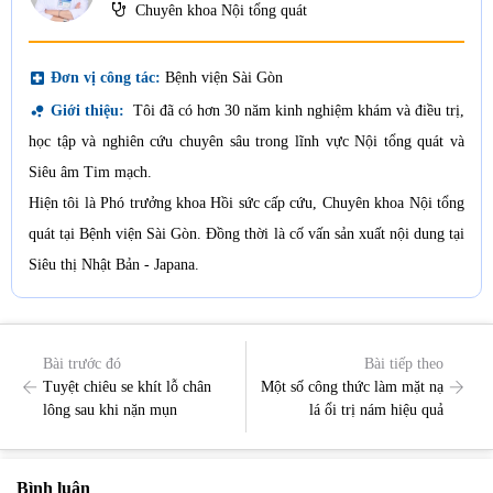
Chuyên khoa Nội tổng quát
local_hospital
Đơn vị công tác:
Bệnh viện Sài Gòn
bubble_chart
Giới thiệu:
Tôi đã có hơn 30 năm kinh nghiệm khám và điều trị,
học tập và nghiên cứu chuyên sâu trong lĩnh vực Nội tổng quát và
Siêu âm Tim mạch.
Hiện tôi là Phó trưởng khoa Hồi sức cấp cứu, Chuyên khoa Nội tổng
quát tại Bệnh viện Sài Gòn. Đồng thời là cố vấn sản xuất nội dung tại
Siêu thị Nhật Bản - Japana.
Bài trước đó
Bài tiếp theo
Tuyệt chiêu se khít lỗ chân
Một số công thức làm mặt nạ
lông sau khi nặn mụn
lá ổi trị nám hiệu quả
Bình luận