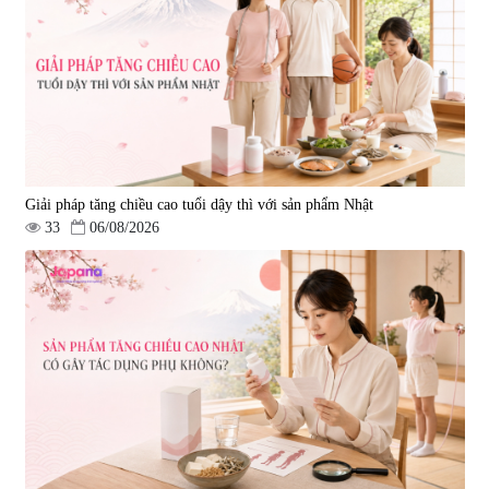
Nano NMN+ Peeling Gel
mạch, ngừa tai biến Elastin Plus
Luxury 200g
& Nattokinase Hokoen 80 viên
|
0
|
0
1.490.000 đ
980.000 đ
Giải pháp tăng chiều cao tuổi dậy thì với sản phẩm Nhật
33
06/08/2026
Viên uống bổ gan Ribeto Shoji
Viên uống hỗ trợ cải thiện thoát
Hepaclean 60 viên
vị đĩa đệm Kyoto Has 30 viên
|
543.205
|
14.560
690.000 đ
1.600.000 đ