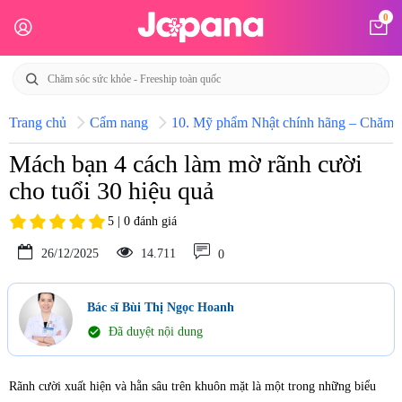
0
Trang chủ
Cẩm nang
10. Mỹ phẩm Nhật chính hãng – Chăm só
Mách bạn 4 cách làm mờ rãnh cười
cho tuổi 30 hiệu quả
5 | 0 đánh giá
26/12/2025
14.711
0
Bác sĩ Bùi Thị Ngọc Hoanh
check_circle
Đã duyệt nội dung
Rãnh cười xuất hiện và hằn sâu trên khuôn mặt là một trong những biểu