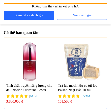
Không tìm thấy nhận xét phù hợp
Xem tất cả đánh giá
Viết đánh giá
Có thể bạn quan tâm
Tinh chất truyền năng lượng cho
Trà lúa mạch hữu cơ túi lọc
da Shiseido Ultimune Power
Baisho Nhật Bản 20 túi
75ml
|
60.640
|
85.280
3.850.000 đ
161.500 đ