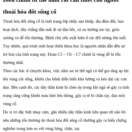
thoái hóa đốt sống cổ
Thoái hóa đốt sống cổ là tình trạng lớp nhầy sụn khớp, địa đệm đốt, bao
hoạt dịch, dây chằng dần mất đi sự đàn hồi, có xu hướng teo lại, giòn
xương và dễ tổn thương. Bệnh chủ yếu xuất hiện ở các đối tượng lớn tuổi.
Tuy nhiên, quá trình sinh hoạt thiếu khoa học là nguyên nhân dẫn đến sự
trẻ hóa của tình trạng này. Đoạn C5 – C6 – C7 chính là vùng dễ bị tổn
thương nhất.
Theo các bác sĩ chuyên khoa, việc nằm sai tư thế ngủ có thể gia tăng áp lực
lên vùng cột sống, khiến cho bệnh diễn biến khó lường và kéo dài các cơn
đau. Bên cạnh đó, các dây thần kinh bị chèn ép trong khi ngủ sẽ gây ra tình
trạng căng cứng khiến máu khó lưu thông, gây ra tê bì chân tay, đau mỏi
vùng cổ.
Do vị trí đặc biệt nhạy cảm, gần nhiều dây thần kinh liên quan tới não bộ
nên những tổn thương do thoái hóa đốt sống cổ thường gây ra biến chứng
nghiêm trọng hơn so với vùng lưng, chân, tay.