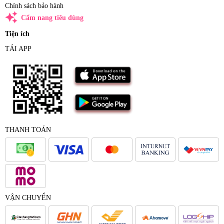
Chính sách bảo hành
auto_awesome
Cẩm nang tiêu dùng
Tiện ích
TẢI APP
THANH TOÁN
VẬN CHUYỂN