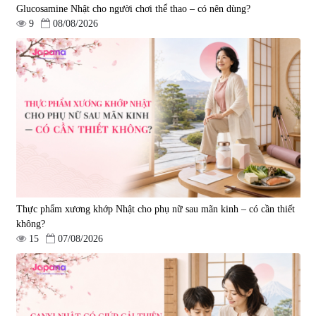
Glucosamine Nhật cho người chơi thể thao – có nên dùng?
9
08/08/2026
Viên uống hỗ trợ tăng cường
Viên uống chống lão hóa, tăng
sinh lý nam Fujina Monster Shot
sức khỏe Yangmiwa NMN 60
150 viên
viên
|
12.480
|
42.588
880.000 đ
5.500.000 đ
Thực phẩm xương khớp Nhật cho phụ nữ sau mãn kinh – có cần thiết
không?
15
07/08/2026
Viên uống phòng ngừa đột quỵ,
tai biến Nattokinase Nano
Premium 120 viên
|
149.877
2.290.000 đ