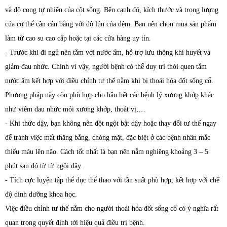
và độ cong tự nhiên của cột sống. Bên cạnh đó, kích thước và trọng lượng
của cơ thể cần cân bằng với độ lún của đệm. Bạn nên chọn mua sản phẩm
làm từ cao su cao cấp hoặc tại các cửa hàng uy tín.
- Trước khi đi ngủ nên tắm với nước ấm, hỗ trợ lưu thông khí huyết và
giảm đau nhức. Chính vì vậy, người bệnh có thể duy trì thói quen tắm
nước ấm kết hợp với điều chỉnh tư thế nằm khi bị thoái hóa đốt sống cổ.
Phương pháp này còn phù hợp cho hầu hết các bệnh lý xương khớp khác
như viêm đau nhức mỏi xương khớp, thoát vị,…
- Khi thức dậy, bạn không nên đột ngột bật dậy hoặc thay đổi tư thế ngay
để tránh việc mất thăng bằng, chóng mặt, đặc biệt ở các bệnh nhân mắc
thiếu máu lên não. Cách tốt nhất là bạn nên nằm nghiêng khoảng 3 – 5
phút sau đó từ từ ngồi dậy.
- Tích cực luyện tập thể dục thể thao với tần suất phù hợp, kết hợp với chế
độ dinh dưỡng khoa học.
Việc điều chỉnh tư thế nằm cho người thoái hóa đốt sống cổ có ý nghĩa rất
quan trọng quyết định tới hiệu quả điều trị bệnh.