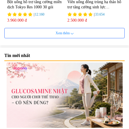
Bột uống hỗ trợ tăng cường miễn
Viên uống đông trùng hạ thảo hỗ
dịch Tokyo Res 1000 30 gói
trợ tăng cường sinh lực
Tohchukasou Premium Yo
|
12.160
|
33.654
Group 180 viên - Date 08/2027
3.960.000 đ
2.500.000 đ
Xem thêm
Tin mới nhất
Mặt Nạ Nichiei Bussan Nano
Viên uống bổ não Ribeto Shoji
NMN+ 3D Face Mask Luxury (8
Ichoha Ekisu Plus - 90 viên
miếng)
|
0
|
57.920
1.890.000 đ
1.450.000 đ