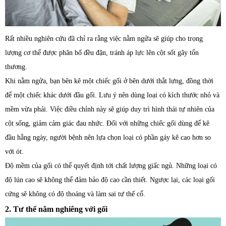
Rất nhiều nghiên cứu đã chỉ ra rằng việc nằm ngửa sẽ giúp cho trọng
lượng cơ thể được phân bố đều đặn, tránh áp lực lên cột sốt gây tổn
thương.
Khi nằm ngửa, bạn bên kê một chiếc gối ở bên dưới thắt lưng, đồng thời
để một chiếc khác dưới đầu gối. Lưu ý nên dùng loại có kích thước nhỏ và
mềm vừa phải. Việc điều chỉnh này sẽ giúp duy trì hình thái tự nhiên của
cột sống, giảm cảm giác đau nhức. Đối với những chiếc gối dùng để kê
đầu hằng ngày, người bệnh nên lựa chọn loại có phần gáy kê cao hơn so
với ót.
Độ mềm của gối có thể quyết định tới chất lượng giấc ngủ. Những loại có
độ lún cao sẽ không thể đảm bảo độ cao cần thiết. Ngược lại, các loại gối
cứng sẽ không có độ thoáng và làm sai tư thế cổ.
2. Tư thế nằm nghiêng với gối