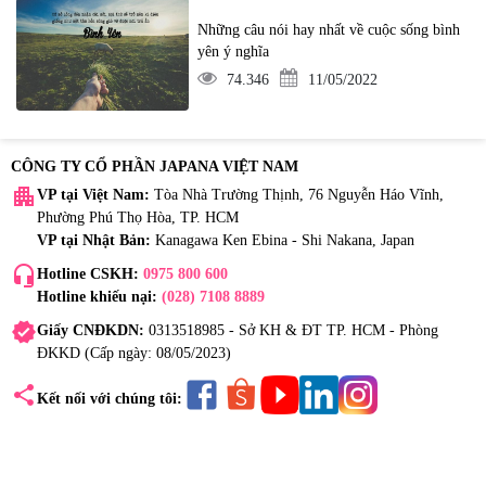
Những câu nói hay nhất về cuộc sống bình
yên ý nghĩa
74.346
11/05/2022
CÔNG TY CỔ PHẦN JAPANA VIỆT NAM
apartment
VP tại Việt Nam:
Tòa Nhà Trường Thịnh, 76 Nguyễn Háo Vĩnh,
Phường Phú Thọ Hòa, TP. HCM
VP tại Nhật Bản:
Kanagawa Ken Ebina - Shi Nakana, Japan
headset_mic
Hotline CSKH:
0975 800 600
Hotline khiếu nại:
(028) 7108 8889
verified
Giấy CNĐKDN:
0313518985 - Sở KH & ĐT TP. HCM - Phòng
ĐKKD (Cấp ngày: 08/05/2023)
share
Kết nối với chúng tôi: