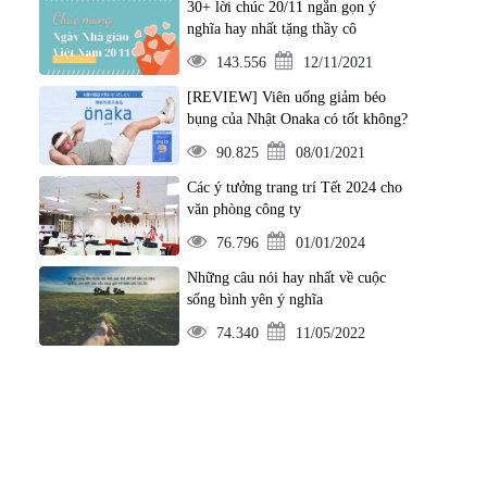
30+ lời chúc 20/11 ngắn gọn ý
nghĩa hay nhất tặng thầy cô
143.556
12/11/2021
[REVIEW] Viên uống giảm béo
bụng của Nhật Onaka có tốt không?
90.825
08/01/2021
Các ý tưởng trang trí Tết 2024 cho
văn phòng công ty
76.796
01/01/2024
Những câu nói hay nhất về cuộc
sống bình yên ý nghĩa
74.340
11/05/2022