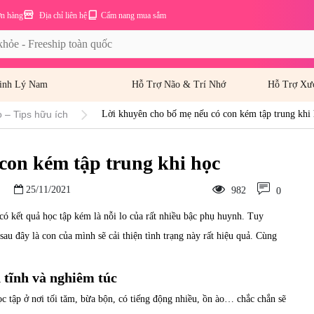
ơn hàng
Địa chỉ liên hệ
Cẩm nang mua sắm
inh Lý Nam
Hỗ Trợ Não & Trí Nhớ
Hỗ Trợ Xư
 – Tips hữu ích
Lời khuyên cho bố mẹ nếu có con kém tập trung khi
con kém tập trung khi học
25/11/2021
982
0
có kết quả học tập kém là nỗi lo của rất nhiều bậc phụ huynh. Tuy
sau đây là con của mình sẽ cải thiện tình trạng này rất hiệu quả. Cùng
 tĩnh và nghiêm túc
ọc tập ở nơi tối tăm, bừa bộn, có tiếng động nhiều, ồn ào… chắc chắn sẽ