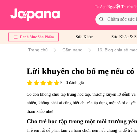
Tải App Ngay
Tra cứu đ
Sức Khỏe
Sức Khỏe & S
Danh Mục Sản Phẩm
Trang chủ
Cẩm nang
16. Blog chia sẻ mẹo
Lời khuyên cho bố mẹ nếu có 
5 | 0 đánh giá
Có con không chịu tập trung học tập, thường xuyên lơ đễnh và 
nhiên, không phải ai cũng biết chỉ cần áp dụng một số bí quyết 
tham khảo nhé!
Cho trẻ học tập trong một môi trường yên
Trẻ em rất dễ phân tâm và ham chơi, nên nếu chúng ta để trẻ h