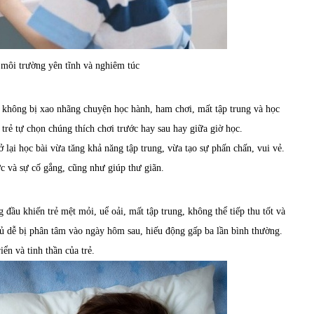
 môi trường yên tĩnh và nghiêm túc
rẻ không bị xao nhãng chuyện học hành, ham chơi, mất tập trung và học
 trẻ tự chọn chúng thích chơi trước hay sau hay giữa giờ học.
ở lại học bài vừa tăng khả năng tập trung, vừa tạo sự phấn chấn, vui vẻ.
ực và sự cố gắng, cũng như giúp thư giãn.
ầu khiến trẻ mệt mỏi, uể oải, mất tập trung, không thể tiếp thu tốt và
ngủ dễ bị phân tâm vào ngày hôm sau, hiếu động gấp ba lần bình thường.
ển và tinh thần của trẻ.