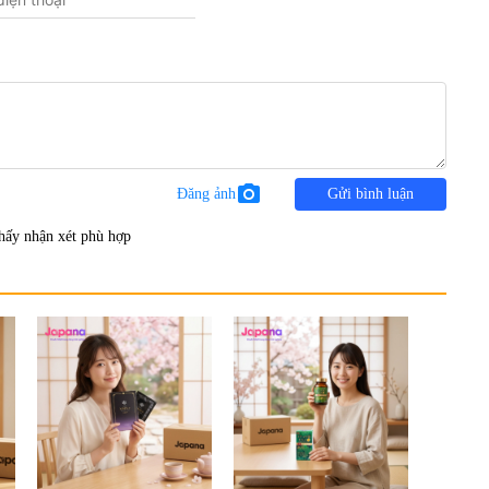
photo_camera
Đăng ảnh
Gửi bình luận
hấy nhận xét phù hợp