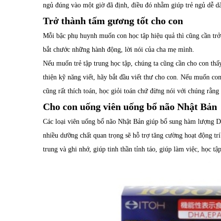
ngủ đúng vào một giờ đã định, điều đó nhằm giúp trẻ ngủ dễ dà
Trở thành tấm gương tốt cho con
Mỗi bậc phụ huynh muốn con học tập hiệu quả thì cũng cần trở
bắt chước những hành động, lời nói của cha mẹ mình.
Nếu muốn trẻ tập trung học tập, chúng ta cũng cần cho con thấ
thiện kỹ năng viết, hãy bắt đầu viết thư cho con. Nếu muốn co
cũng rất thích toán, học giỏi toán chứ đừng nói với chúng rằng
Cho con uống viên uống bổ não Nhật Bản
Các loại viên uống
bổ não Nhật Bản
giúp bổ sung hàm lượng D
nhiều dưỡng chất quan trọng sẽ hỗ trợ tăng cường hoạt động tr
trung và ghi nhớ, giúp tinh thần tỉnh táo, giúp làm việc, học tậ