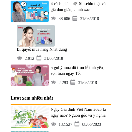
4 cách phân biệt Shiseido thật và
giả đơn giản, chính xác
38.686
31/03/2018
Bí quyết mua hàng Nhật đúng
2.912
31/03/2018
5 gợi ý mua đồ trọn lễ tình yêu,
vẹn toàn ngày Tết
2.293
31/03/2018
Lượt xem nhiều nhất
Ngày Gia đình Việt Nam 2023 là
ngày nào? Nguồn gốc và ý nghĩa
182.527
08/06/2023