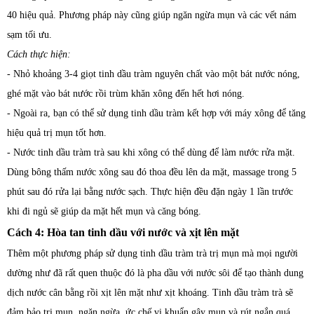
40 hiệu quả. Phương pháp này cũng giúp ngăn ngừa mụn và các vết nám
sạm tối ưu.
Cách thực hiện:
- Nhỏ khoảng 3-4 giọt tinh dầu tràm nguyên chất vào một bát nước nóng,
ghé mặt vào bát nước rồi trùm khăn xông đến hết hơi nóng.
- Ngoài ra, bạn có thể sử dụng tinh dầu tràm kết hợp với máy xông để tăng
hiệu quả trị mụn tốt hơn.
- Nước tinh dầu tràm trà sau khi xông có thể dùng để làm nước rửa mặt.
Dùng bông thấm nước xông sau đó thoa đều lên da mặt, massage trong 5
phút sau đó rửa lại bằng nước sạch. Thực hiện đều đặn ngày 1 lần trước
khi đi ngủ sẽ giúp da mặt hết mụn và căng bóng.
Cách 4: Hòa tan tinh dầu với nước và xịt lên mặt
Thêm một phương pháp sử dụng tinh dầu tràm trà trị mụn mà mọi người
dường như đã rất quen thuộc đó là pha dầu với nước sôi để tạo thành dung
dịch nước cân bằng rồi xịt lên mặt như xịt khoáng. Tinh dầu tràm trà sẽ
đảm bảo trị mụn, ngăn ngừa, ức chế vi khuẩn gây mụn và rút ngắn quá