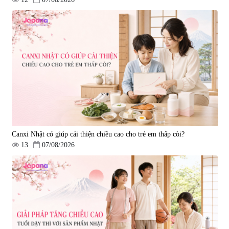
Tẩy tế bào chết Nichiei Bussan
Viên uống hỗ trợ bền thành
Nano NMN+ Peeling Gel
mạch, ngừa tai biến Elastin Plus
Luxury 200g
& Nattokinase Hokoen 80 viên
|
0
|
0
1.490.000 đ
980.000 đ
Canxi Nhật có giúp cải thiện chiều cao cho trẻ em thấp còi?
13
07/08/2026
Viên uống bổ gan Ribeto Shoji
Viên uống hỗ trợ cải thiện thoát
Hepaclean 60 viên
vị đĩa đệm Kyoto Has 30 viên
|
543.205
|
14.560
690.000 đ
1.600.000 đ