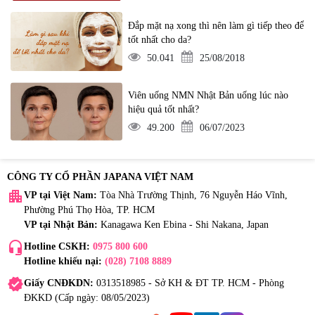
Đắp mặt nạ xong thì nên làm gì tiếp theo để
tốt nhất cho da?
50.041
25/08/2018
Viên uống NMN Nhật Bản uống lúc nào
hiệu quả tốt nhất?
49.200
06/07/2023
CÔNG TY CỔ PHẦN JAPANA VIỆT NAM
apartment
VP tại Việt Nam:
Tòa Nhà Trường Thịnh, 76 Nguyễn Háo Vĩnh,
Phường Phú Thọ Hòa, TP. HCM
VP tại Nhật Bản:
Kanagawa Ken Ebina - Shi Nakana, Japan
headset_mic
Hotline CSKH:
0975 800 600
Hotline khiếu nại:
(028) 7108 8889
verified
Giấy CNĐKDN:
0313518985 - Sở KH & ĐT TP. HCM - Phòng
ĐKKD (Cấp ngày: 08/05/2023)