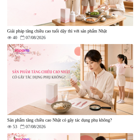
Giải pháp tăng chiều cao tuổi dậy thì với sản phẩm Nhật
40
07/08/2026
Viên uống hỗ trợ giấc ngủ Fujina
Viên uống phòng ngừa & hỗ trợ
Sleepy Nhật Bản 80 viên
điều trị đột quỵ Biken Kinase
Gold 60 viên
|
13.760
|
0
580.000 đ
1.570.000 đ
Sản phẩm tăng chiều cao Nhật có gây tác dụng phụ không?
53
07/08/2026