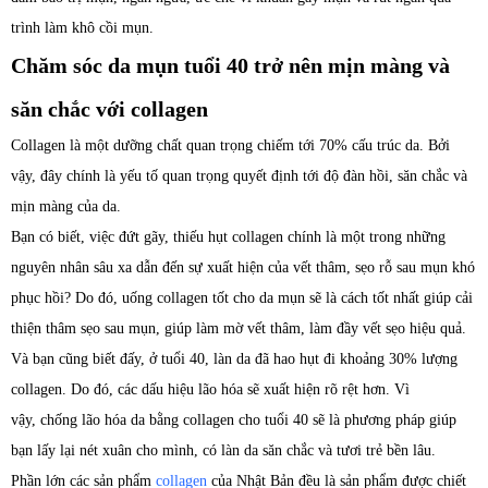
trình làm khô cồi mụn.
Chăm sóc da mụn tuổi 40 trở nên mịn màng và
săn chắc với collagen
Collagen là một dưỡng chất quan trọng chiếm tới 70% cấu trúc da. Bởi
vậy, đây chính là yếu tố quan trọng quyết định tới độ đàn hồi, săn chắc và
mịn màng của da.
Bạn có biết, việc đứt gãy, thiếu hụt collagen chính là một trong những
nguyên nhân sâu xa dẫn đến sự xuất hiện của vết thâm, sẹo rỗ sau mụn khó
phục hồi? Do đó, uống collagen tốt cho da mụn sẽ là cách tốt nhất giúp cải
thiện thâm sẹo sau mụn, giúp làm mờ vết thâm, làm đầy vết sẹo hiệu quả.
Và bạn cũng biết đấy, ở tuổi 40, làn da đã hao hụt đi khoảng 30% lượng
collagen. Do đó, các dấu hiệu lão hóa sẽ xuất hiện rõ rệt hơn. Vì
vậy, chống lão hóa da bằng collagen cho tuổi 40 sẽ là phương pháp giúp
bạn lấy lại nét xuân cho mình, có làn da săn chắc và tươi trẻ bền lâu.
Phần lớn các sản phẩm
collagen
của Nhật Bản đều là sản phẩm được chiết