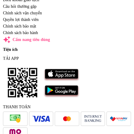
Câu hỏi thường gặp
Chính sách vận chuyển
Quyền lợi thành viên
Chính sách bảo mật
Chính sách bảo hành
auto_awesome
Cẩm nang tiêu dùng
Tiện ích
TẢI APP
THANH TOÁN