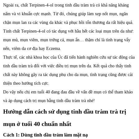
Ngoài ra, chất Terpinen-4-ol trong tinh dầu tràm trà có khả năng kháng
nấm và vi khuẩn cực mạnh. Từ đó, chúng giúp làm xẹp nốt mụn, ngăn
chặn mụn lan ra các vùng da khác và phục hồi tổn thương da rất hiệu quả.
Tinh chất Terpinen-4-ol có tác dụng với hầu hết các loại mụn trên da như:
mụn mủ, mụn viêm, mụn trứng cá, mụn ẩn… thậm chí là tình trạng vẩy
nến, viêm da cơ địa hay Eczema.
Thực tế, các nhà khoa học của Úc đã tiến hành nghiên cứu sự tác động của
tinh dầu tràm trà đối với việc điều trị mụn trên da. Kết quả cho thấy tinh
chất này không gây ra tác dụng phụ cho da mụn, tình trạng cũng được cải
thiện theo hướng tích cực.
Do vậy nếu chị em tuổi 40 đang đau đầu về vấn đề mụn có thể tham khảo
và áp dụng cách trị mụn bằng tinh dầu tràm trà nhé!
Hướng dẫn cách sử dụng tinh dầu tràm trà trị
mụn ở tuổi 40 chuẩn nhất
Cách 1: Dùng tinh dầu tràm làm mặt nạ