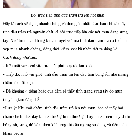
Bôi trực tiếp tinh dầu tràm trà lên nốt mụn
Đây là cách sử dụng nhanh chóng và đơn giản nhất. Các bạn chỉ cần lấy
tinh dầu tràm trà nguyên chất và bôi trực tiếp lên các nốt mụn đang sưng
tấy. Nhờ tính chất kháng khuẩn tuyệt vời mà tinh dầu tràm trà có thể làm
xẹp mụn nhanh chóng, đồng thời kiểm soát bã nhờn tiết ra đáng kể.
Cách dùng như sau:
- Rửa mặt sạch với sữa rửa mặt phù hợp rồi lau khô.
- Tiếp đó, nhỏ vài giọt tinh dầu tràm trà lên đầu tăm bông rồi nhẹ nhàng
chấm lên nốt mụn.
- Để khoảng 4 tiếng hoặc qua đêm sẽ thấy tình trạng sưng tấy do mụn
thuyên giảm đáng kể.
*Lưu ý: Khi mới chấm tinh dầu tràm trà lên nốt mụn, bạn sẽ thấy hơi
châm chích nhẹ, đây là hiện tượng bình thường. Tuy nhiên, nếu thấy da bị
bỏng rát, sưng đỏ kèm theo kích ứng thì cần ngưng sử dụng và đến thăm
khám bác sĩ.