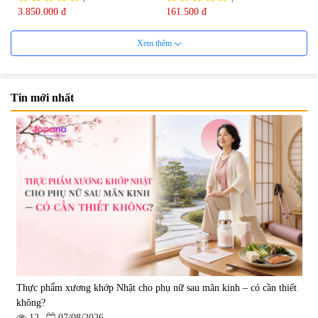
3.850.000 đ
161.500 đ
Xem thêm
Tin mới nhất
Viên uống bổ não Ribeto Shoji
Viên nang uống cải thiện thị lực,
Ichoha Ekisu Plus - 90 viên
trí nhớ DHA + EPA + Flaxseed
Oil 30 viên/gói - Date 02/2027
|
57.920
|
52.346
1.450.000 đ
225.000 đ
Thực phẩm xương khớp Nhật cho phụ nữ sau mãn kinh – có cần thiết
không?
12
07/08/2026