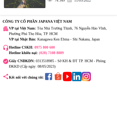
74.349
11/05/2022
CÔNG TY CỔ PHẦN JAPANA VIỆT NAM
apartment
VP tại Việt Nam:
Tòa Nhà Trường Thịnh, 76 Nguyễn Háo Vĩnh,
Phường Phú Thọ Hòa, TP. HCM
VP tại Nhật Bản:
Kanagawa Ken Ebina - Shi Nakana, Japan
headset_mic
Hotline CSKH:
0975 800 600
Hotline khiếu nại:
(028) 7108 8889
verified
Giấy CNĐKDN:
0313518985 - Sở KH & ĐT TP. HCM - Phòng
ĐKKD (Cấp ngày: 08/05/2023)
share
Kết nối với chúng tôi: