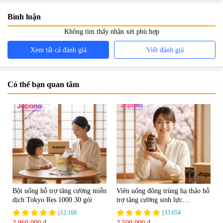
Bình luận
Không tìm thấy nhận xét phù hợp
Xem tất cả đánh giá
Viết đánh giá
Có thể bạn quan tâm
Bột uống hỗ trợ tăng cường miễn
Viên uống đông trùng hạ thảo hỗ
dịch Tokyo Res 1000 30 gói
trợ tăng cường sinh lực
Tohchukasou Premium Yo
|
12.160
|
33.654
Group 180 viên - Date 08/2027
3.960.000 đ
2.500.000 đ