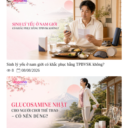
Viên uống hỗ trợ tăng cường
Viên uống chống lão hóa, tăng
sinh lý nam Fujina Monster Shot
sức khỏe Yangmiwa NMN 60
150 viên
viên
|
12.480
|
42.588
880.000 đ
5.500.000 đ
Sinh lý yếu ở nam giới có khắc phục bằng TPBVSK không?
8
08/08/2026
Viên uống phòng ngừa đột quỵ,
tai biến Nattokinase Nano
Premium 120 viên
|
149.877
2.290.000 đ