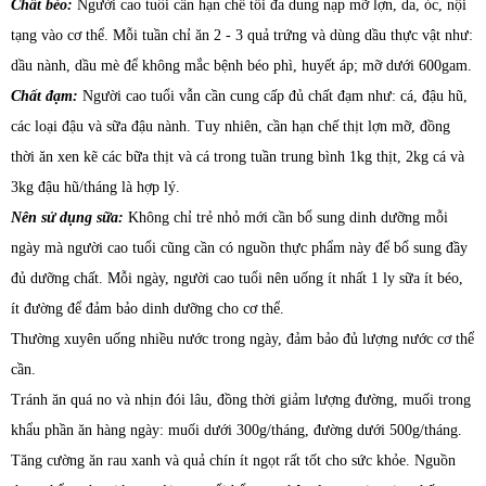
Chất béo:
Người cao tuổi cần hạn chế tối đa dung nạp mỡ lợn, da, óc, nội
tạng vào cơ thể. Mỗi tuần chỉ ăn 2 - 3 quả trứng và dùng dầu thực vật như:
dầu nành, dầu mè để không mắc bệnh béo phì, huyết áp; mỡ dưới 600gam.
Chất đạm:
Người cao tuổi vẫn cần cung cấp đủ chất đạm như: cá, đậu hũ,
các loại đậu và sữa đậu nành. Tuy nhiên, cần hạn chế thịt lợn mỡ, đồng
thời ăn xen kẽ các bữa thịt và cá trong tuần trung bình 1kg thịt, 2kg cá và
3kg đậu hũ/tháng là hợp lý.
Nên sử dụng sữa:
Không chỉ trẻ nhỏ mới cần bổ sung dinh dưỡng mỗi
ngày mà người cao tuổi cũng cần có nguồn thực phẩm này để bổ sung đầy
đủ dưỡng chất. Mỗi ngày, người cao tuổi nên uống ít nhất 1 ly sữa ít béo,
ít đường để đảm bảo dinh dưỡng cho cơ thể.
Thường xuyên uống nhiều nước trong ngày, đảm bảo đủ lượng nước cơ thể
cần.
Tránh ăn quá no và nhịn đói lâu, đồng thời giảm lượng đường, muối trong
khẩu phần ăn hàng ngày: muối dưới 300g/tháng, đường dưới 500g/tháng.
Tăng cường ăn rau xanh và quả chín ít ngọt rất tốt cho sức khỏe. Nguồn