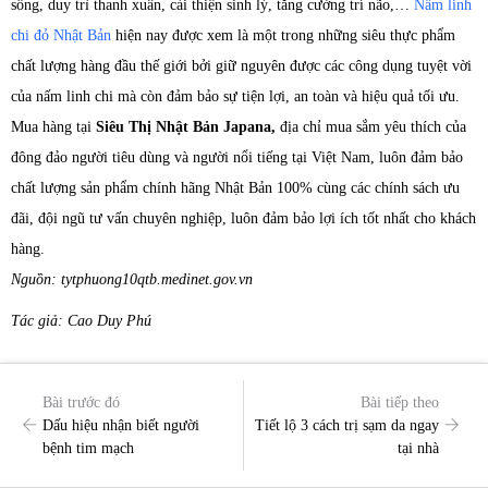
sống, duy trì thanh xuân, cải thiện sinh lý, tăng cường trí não,…
Nấm linh
chi đỏ Nhật Bản
hiện nay được xem là một trong những siêu thực phẩm
chất lượng hàng đầu thế giới bởi giữ nguyên được các công dụng tuyệt vời
của nấm linh chi mà còn đảm bảo sự tiện lợi, an toàn và hiệu quả tối ưu.
Mua hàng tại
Siêu Thị Nhật Bản Japana,
địa chỉ mua sắm yêu thích của
đông đảo người tiêu dùng và người nổi tiếng tại Việt Nam, luôn đảm bảo
chất lượng sản phẩm chính hãng Nhật Bản 100% cùng các chính sách ưu
đãi, đội ngũ tư vấn chuyên nghiệp, luôn đảm bảo lợi ích tốt nhất cho khách
hàng.
Nguồn: tytphuong10qtb.medinet.gov.vn
Tác giả: Cao Duy Phú
Bài trước đó
Bài tiếp theo
Dấu hiệu nhận biết người
Tiết lộ 3 cách trị sạm da ngay
bệnh tim mạch
tại nhà