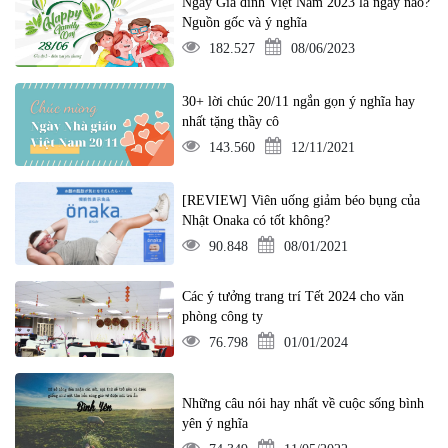
Ngày Gia đình Việt Nam 2023 là ngày nào?
Nguồn gốc và ý nghĩa
182.527
08/06/2023
30+ lời chúc 20/11 ngắn gọn ý nghĩa hay
nhất tặng thầy cô
143.560
12/11/2021
[REVIEW] Viên uống giảm béo bụng của
Nhật Onaka có tốt không?
90.848
08/01/2021
Các ý tưởng trang trí Tết 2024 cho văn
phòng công ty
76.798
01/01/2024
Những câu nói hay nhất về cuộc sống bình
yên ý nghĩa