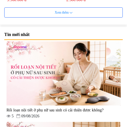
Xem thêm
Tin mới nhất
Mặt Nạ Nichiei Bussan Nano
Viên uống bổ não Ribeto Shoji
NMN+ 3D Face Mask Luxury (8
Ichoha Ekisu Plus - 90 viên
miếng)
|
0
|
57.920
1.890.000 đ
1.450.000 đ
Rối loạn nội tiết ở phụ nữ sau sinh có cải thiện được không?
5
09/08/2026