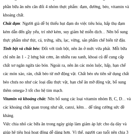
phần bữa ăn nên cân đối 4 nhóm thực phẩm: đạm, đường, béo, vitamin và
khoáng chất.
Chất đạm
: Người già dễ bị thiếu hụt đạm do việc tiêu hóa, hấp thụ đạm
kém dẫn đến gầy yếu, trí nhớ kém, suy giảm hệ miễn dịch... Nên bổ sung
thực phẩm như thịt, cá, trứng, sữa, lạc, vừng, sản phẩm chế biến từ đậu.
Tinh bột và chất béo:
Đối với tinh bột, nên ăn ở mức vừa phải. Mỗi bữa
chỉ nên ăn 1 - 2 lưng bát cơm, ăn nhiều rau xanh, khoai củ để cung cấp
chất xơ ngăn ngừa táo bón. Ngoài ra, nên ăn các món luộc, hấp, hạn chế
các món xào, rán, chất béo từ mỡ động vật. Chất béo ưu tiên sử dụng chất
béo chưa no như các loại dầu thực vật, hạn chế ăn mỡ động vật, bổ sung
thêm omega-3 tốt cho hệ tim mạch.
Vitamin và khoáng chất:
Nên bổ sung các loại vitamin nhóm B, C, D... và
các khoáng chất quan trọng như sắt, canxi, kẽm... để tăng cường sức đề
kháng.
Việc chia nhỏ các bữa ăn trong ngày giúp làm giảm áp lực cho dạ dày và
giúp hệ tiêu hoá hoạt động dễ dàng hơn. Vì thế, người cao tuổi nên chia 3