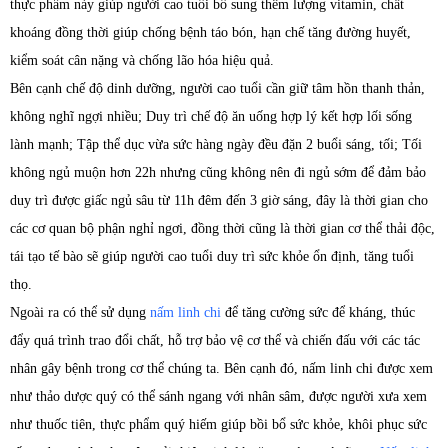
thực phẩm này giúp người cao tuổi bổ sung thêm lượng vitamin, chất
khoáng đồng thời giúp chống bệnh táo bón, hạn chế tăng đường huyết,
kiểm soát cân nặng và chống lão hóa hiệu quả.
Bên cạnh chế độ dinh dưỡng, người cao tuổi cần giữ tâm hồn thanh thản,
không nghĩ ngợi nhiều; Duy trì chế độ ăn uống hợp lý kết hợp lối sống
lành mạnh; Tập thể dục vừa sức hàng ngày đều đặn 2 buổi sáng, tối; Tối
không ngủ muộn hơn 22h nhưng cũng không nên đi ngủ sớm để đảm bảo
duy trì được giấc ngủ sâu từ 11h đêm đến 3 giờ sáng, đây là thời gian cho
các cơ quan bộ phận nghỉ ngơi, đồng thời cũng là thời gian cơ thể thải độc,
tái tạo tế bào sẽ giúp người cao tuổi duy trì sức khỏe ổn định, tăng tuổi
thọ.
Ngoài ra có thể sử dụng
nấm linh chi
để tăng cường sức để kháng, thúc
đẩy quá trình trao đổi chất, hỗ trợ bảo vệ cơ thể và chiến đấu với các tác
nhân gây bệnh trong cơ thể chúng ta. Bên cạnh đó, nấm linh chi được xem
như thảo dược quý có thể sánh ngang với nhân sâm, được người xưa xem
như thuốc tiên, thực phẩm quý hiếm giúp bồi bổ sức khỏe, khôi phục sức