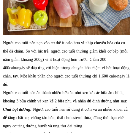
Người cao tuổi nên nạp vào cơ thể ít calo hơn vì nhịp chuyển hóa của cơ
thể đã chậm. So với lúc trẻ, người cao tuổi thường giảm khối cơ bắp (mỗi
năm giảm khoảng 200g) vì ít hoạt động hơn trước. Giảm 200 -
400calo/ngày sẽ đáp ứng với hiện tượng chuyển hóa chậm vì bớt hoạt động
chân, tay. Một khẩu phần cho người cao tuổi thường chỉ 1.600 calo/ngày là
đủ.
Người cao tuổi nên ăn thành nhiều bữa ăn nhỏ xen kẽ các bữa ăn chính,
khoảng 3 bữa chính và xen kẽ 2 bữa phụ và nhận đủ dinh dưỡng như sau:
Chất bột đường:
Người cao tuổi nên sử dụng ít cơm và ăn nhiều khoai củ
để tăng chất xơ, chống táo bón, thải cholesterol thừa, đồng thời hạn chế
nguy cơ tăng đường huyết và ung thư đại tràng.