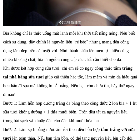
Bia không chỉ là thức uống mát lạnh mỗi khi thời tiết nắng nóng. Nếu biết
cách sử dụng, đây chính là nguyên liệu “rẻ bèo” nhưng mang đến công
dụng làm đẹp trên cả tuyệt vời. Nhờ thành phần lên men tự nhiên cùng
nhiều khoáng chất, bia là nguồn cung cấp các chất cần thiết cho da.
Khi được kết hợp cùng sữa tươi, chị em sẽ có ngay công thức
tắm trắng
tại nhà bằng sữa tươi
giúp cải thiện hắc tốc, làm mềm và mịn da hiệu quả
hơn hẳn đi spa mà không lo bắt nắng. Nếu bạn còn chưa tin, hãy thử ngay
đi nào!
Bước 1: Làm hỗn hợp dưỡng trắng da bằng theo công thức 2 lon bia + 1 lít
sữa tươi không đường + 1 thìa muối biển. Trộn đều tất cả nguyên liệu
trong bát sạch và khuấy đều cho đến khi muối hòa tan.
Bước 2: Làm sạch bằng nước ấm rồi thoa đều hỗn hợp
tắm trắng với sữa
tươi
lên toàn thân. Nếu bạn tắm bồn, có thể tăng nguyên liệu lên gấp đôi