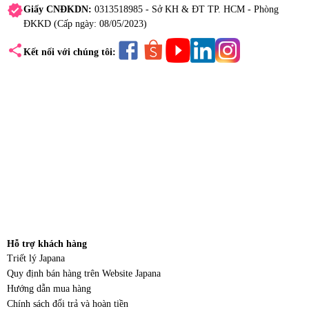
verified
Giấy CNĐKDN:
0313518985 - Sở KH & ĐT TP. HCM - Phòng
ĐKKD (Cấp ngày: 08/05/2023)
share
Kết nối với chúng tôi:
Hỗ trợ khách hàng
Triết lý Japana
Quy định bán hàng trên Website Japana
Hướng dẫn mua hàng
Chính sách đổi trả và hoàn tiền