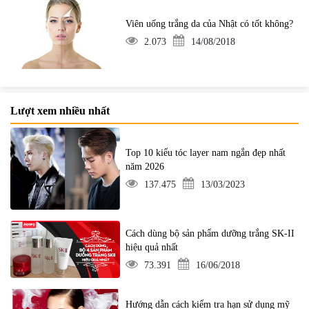
Viên uống trắng da của Nhật có tốt không?
2.073
14/08/2018
Lượt xem nhiều nhất
Top 10 kiểu tóc layer nam ngắn đẹp nhất
năm 2026
137.475
13/03/2023
Cách dùng bộ sản phẩm dưỡng trắng SK-II
hiệu quả nhất
73.391
16/06/2018
Hướng dẫn cách kiểm tra hạn sử dụng mỹ