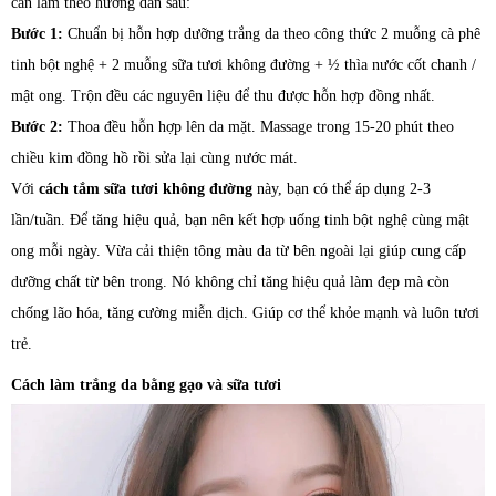
cần làm theo hướng dẫn sau:
Bước 1:
Chuẩn bị hỗn hợp dưỡng trắng da theo công thức 2 muỗng cà phê
tinh bột nghệ + 2 muỗng sữa tươi không đường + ½ thìa nước cốt chanh /
mật ong. Trộn đều các nguyên liệu để thu được hỗn hợp đồng nhất.
Bước 2:
Thoa đều hỗn hợp lên da mặt. Massage trong 15-20 phút theo
chiều kim đồng hồ rồi sửa lại cùng nước mát.
Với
cách tắm sữa tươi không đường
này, bạn có thể áp dụng 2-3
lần/tuần. Để tăng hiệu quả, bạn nên kết hợp uống tinh bột nghệ cùng mật
ong mỗi ngày. Vừa cải thiện tông màu da từ bên ngoài lại giúp cung cấp
dưỡng chất từ bên trong. Nó không chỉ tăng hiệu quả làm đẹp mà còn
chống lão hóa, tăng cường miễn dịch. Giúp cơ thể khỏe mạnh và luôn tươi
trẻ.
Cách làm trắng da bằng gạo và sữa tươi