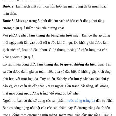
Bước 2:
Làm sạch mặt rồi thoa hỗn hợp lên mặt, vùng da bị mụn hoặc
toàn thân.
Bước 3:
Massage trong 5 phút để làm sạch tế bào chết đồng thời tăng
cường hiệu quả thẩm thấu của dưỡng chất.
Với phương pháp
làm trắng da bằng sữa tươi
này ! Bạn có thể áp dụng
mỗi ngày một lần vào buổi tối trước khi đi ngủ. Da không chỉ được làm
sạch triệt để, loại bỏ dầu nhờn. Giúp thông thoáng lỗ chân lông mà còn
kháng viêm hiệu quả.
Có rất nhiều công thức
làm trắng da, bí quyết dưỡng da hiệu quả
. Tất
cả đều được đánh giá an toàn, hiệu quả và đặc biệt là không gây kích ứng,
phù hợp với mọi loại da. Tuy nhiên, Sabely vẫn lưu ý các bạn cần chú ý
bảo vệ, che chắn da cẩn thận khi ra ngoài. Cần tránh bắt nắng, để không
mất mọi công sức dưỡng trắng “đổ sông đổ bể” nhé !
Ngoài ra, bạn có thể sử dụng các sản phẩm
nước uống trắng da
đến từ Nhật
Bản có công dụng nổi bật của các sản phẩm này là dưỡng trắng da từ bên
trong, đồng thời dưỡng da mịn màng, mềm mại, tràn đầy sức sống. Đây là