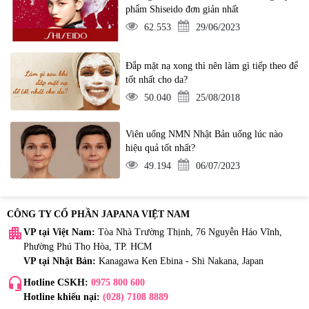
phẩm Shiseido đơn giản nhất
62.553
29/06/2023
Đắp mặt nạ xong thì nên làm gì tiếp theo để
tốt nhất cho da?
50.040
25/08/2018
Viên uống NMN Nhật Bản uống lúc nào
hiệu quả tốt nhất?
49.194
06/07/2023
CÔNG TY CỔ PHẦN JAPANA VIỆT NAM
apartment
VP tại Việt Nam:
Tòa Nhà Trường Thịnh, 76 Nguyễn Háo Vĩnh,
Phường Phú Thọ Hòa, TP. HCM
VP tại Nhật Bản:
Kanagawa Ken Ebina - Shi Nakana, Japan
headset_mic
Hotline CSKH:
0975 800 600
Hotline khiếu nại:
(028) 7108 8889