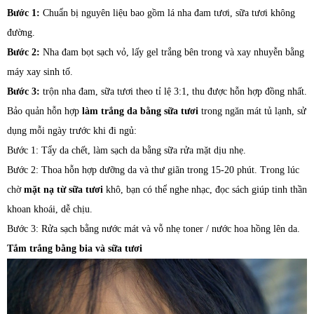
Bước 1:
Chuẩn bị nguyên liệu bao gồm lá nha đam tươi, sữa tươi không
đường.
Bước 2:
Nha đam bọt sạch vỏ, lấy gel trắng bên trong và xay nhuyễn bằng
máy xay sinh tố.
Bước 3:
trộn nha đam, sữa tươi theo tỉ lệ 3:1, thu được hỗn hợp đồng nhất.
Bảo quản hỗn hợp
làm trắng da bằng sữa tươi
trong ngăn mát tủ lạnh, sử
dụng mỗi ngày trước khi đi ngủ:
Bước 1: Tẩy da chết, làm sạch da bằng sữa rửa mặt dịu nhẹ.
Bước 2: Thoa hỗn hợp dưỡng da và thư giãn trong 15-20 phút. Trong lúc
chờ
mặt nạ từ sữa tươi
khô, bạn có thể nghe nhạc, đọc sách giúp tinh thần
khoan khoái, dễ chịu.
Bước 3: Rửa sạch bằng nước mát và vỗ nhẹ toner / nước hoa hồng lên da.
Tắm trắng bằng bia và sữa tươi