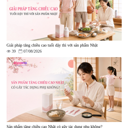
Giải pháp tăng chiều cao tuổi dậy thì với sản phẩm Nhật
39
07/08/2026
Viên uống hỗ trợ giấc ngủ Fujina
Viên uống phòng ngừa & hỗ trợ
Sleepy Nhật Bản 80 viên
điều trị đột quỵ Biken Kinase
Gold 60 viên
|
13.760
|
0
580.000 đ
1.570.000 đ
Sản phẩm tăng chiều cao Nhật có gây tác dụng phụ không?