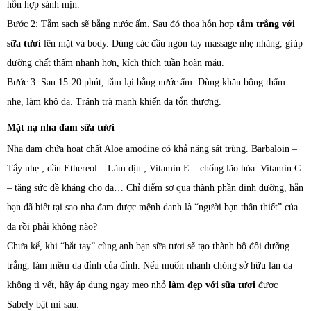
hỗn hợp sánh mịn.
Bước 2: Tắm sạch sẽ bằng nước ấm. Sau đó thoa hỗn hợp
tắm trắng với
sữa tươi
lên mặt và body. Dùng các đầu ngón tay massage nhẹ nhàng, giúp
dưỡng chất thấm nhanh hơn, kích thích tuần hoàn máu.
Bước 3: Sau 15-20 phút, tắm lại bằng nước ấm. Dùng khăn bông thấm
nhẹ, làm khô da. Tránh trà mạnh khiến da tổn thương.
Mặt nạ nha đam sữa tươi
Nha đam chứa hoạt chất Aloe amodine có khả năng sát trùng. Barbaloin –
Tẩy nhẹ ; dầu Ethereol – Làm dịu ; Vitamin E – chống lão hóa. Vitamin C
– tăng sức đề kháng cho da… Chỉ điểm sơ qua thành phần dinh dưỡng, hẳn
bạn đã biết tại sao nha đam được mệnh danh là “người bạn thân thiết” của
da rồi phải không nào?
Chưa kể, khi “bắt tay” cùng anh bạn sữa tươi sẽ tạo thành bộ đôi dưỡng
trắng, làm mềm da đỉnh của đỉnh. Nếu muốn nhanh chóng sở hữu làn da
không tì vết, hãy áp dụng ngay mẹo nhỏ
làm đẹp với sữa tươi
được
Sabely bật mí sau: