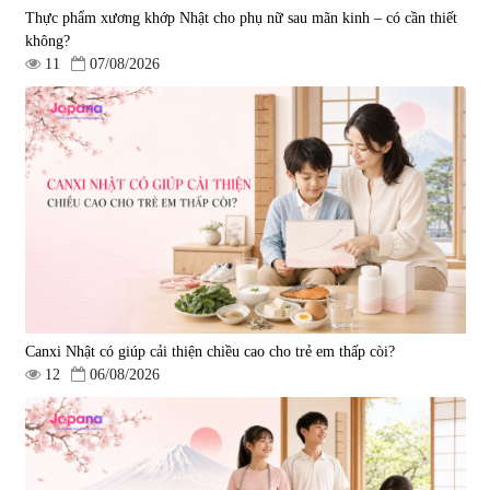
Thực phẩm xương khớp Nhật cho phụ nữ sau mãn kinh – có cần thiết
không?
11
07/08/2026
Tẩy tế bào chết Nichiei Bussan
Viên uống hỗ trợ bền thành
Nano NMN+ Peeling Gel
mạch, ngừa tai biến Elastin Plus
Luxury 200g
& Nattokinase Hokoen 80 viên
|
0
|
0
1.490.000 đ
980.000 đ
Canxi Nhật có giúp cải thiện chiều cao cho trẻ em thấp còi?
12
06/08/2026
Viên uống bổ gan Ribeto Shoji
Viên uống hỗ trợ cải thiện thoát
Hepaclean 60 viên
vị đĩa đệm Kyoto Has 30 viên
|
543.205
|
14.560
690.000 đ
1.600.000 đ