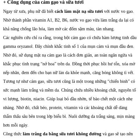
+ Công dụng của cám gạo và sữa tươi
Ngay từ xưa, phụ nữ đã biết
cách làm mặt nạ sữa tươi
với nước vo gạo.
Nhờ thành phần vitamin A1, B2, B6, nước vo gạo vừa làm trắng da lại có
khả năng chống lão hóa, làm mờ các đốm sậm màu, tàn nhang.
Các nghiên cứu chỉ ra rằng, trong bột cám gạo có chứa hàm lượng tinh dầu
gamma oryzanol. Đây chính khắc tinh số 1 của mụn cám và mụn đầu đen.
Nhờ đó, sử dụng mặt nạ cám gạo là cách đơn giản, an toàn ngăn ngừa và
khắc phục tình trạng “nở hoa” trên da. Đồng thời phục hồi hư tổn, xóa mờ
nếp nhăn, đem đến cho bạn nữ làn da khỏe mạnh, căng bóng không tì vết.
Tương tự như cám gạo, sữa tươi cũng là một trong những “chiến binh” có
sức mạnh làm trắng và mềm da. Chúng chứa nhiều khoáng chất, nguyên tố
vi lượng, biotin, niacin. Giúp loại bỏ dầu nhờn, tế bào chết một cách nhẹ
nhàng. Nhờ đó, chất béo, protein, vitamin và các khoáng chất dễ dàng
thẩm thấu sâu bên trong lớp biểu bì. Nuôi dưỡng da trắng sáng, mịn màng
hơn mỗi ngày.
Công thức
làm trắng da bằng sữa tươi không đường
và gạo sẽ tạo nên