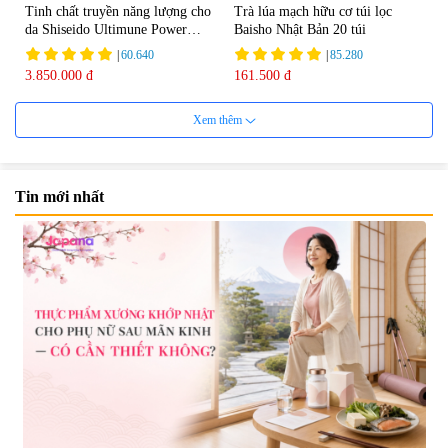
Tinh chất truyền năng lượng cho
Trà lúa mạch hữu cơ túi lọc
da Shiseido Ultimune Power
Baisho Nhật Bản 20 túi
75ml
|
60.640
|
85.280
3.850.000 đ
161.500 đ
Xem thêm
Tin mới nhất
Viên uống bổ não Ribeto Shoji
Viên nang uống cải thiện thị lực,
Ichoha Ekisu Plus - 90 viên
trí nhớ DHA + EPA + Flaxseed
Oil 30 viên/gói - Date 02/2027
|
57.920
|
52.346
1.450.000 đ
225.000 đ