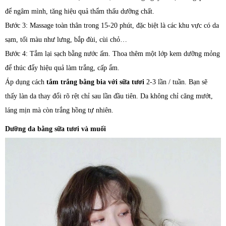
để ngâm mình, tăng hiệu quả thẩm thấu dưỡng chất.
Bước 3: Massage toàn thân trong 15-20 phút, đặc biệt là các khu vực có da
sạm, tối màu như lưng, bắp đùi, cùi chỏ…
Bước 4: Tắm lại sạch bằng nước ấm. Thoa thêm một lớp kem dưỡng mỏng
để thúc đẩy hiệu quả làm trắng, cấp ẩm.
Áp dụng cách
tắm trắng bằng bia với sữa tươi
2-3 lần / tuần. Bạn sẽ
thấy làn da thay đổi rõ rệt chỉ sau lần đầu tiên. Da không chỉ căng mướt,
láng mịn mà còn trắng hồng tự nhiên.
Dưỡng da bằng sữa tươi và muối