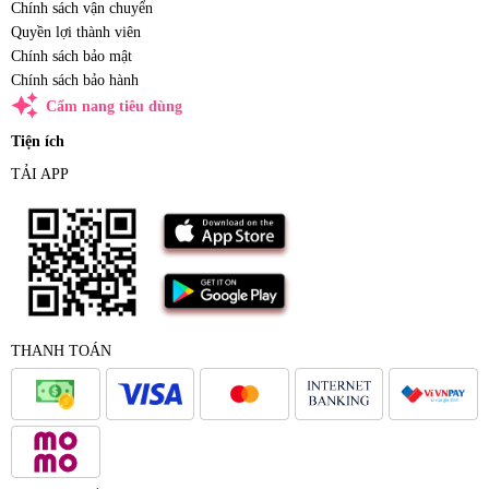
Chính sách vận chuyển
Quyền lợi thành viên
Chính sách bảo mật
Chính sách bảo hành
auto_awesome
Cẩm nang tiêu dùng
Tiện ích
TẢI APP
THANH TOÁN