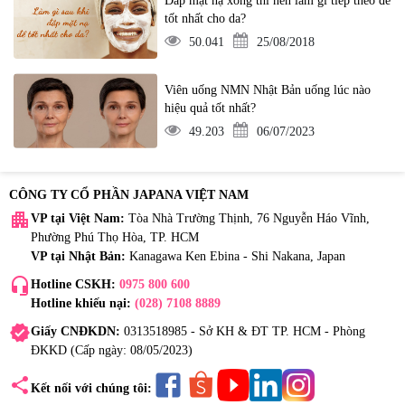
Đắp mặt nạ xong thì nên làm gì tiếp theo để
tốt nhất cho da?
50.041
25/08/2018
Viên uống NMN Nhật Bản uống lúc nào
hiệu quả tốt nhất?
49.203
06/07/2023
CÔNG TY CỔ PHẦN JAPANA VIỆT NAM
apartment
VP tại Việt Nam:
Tòa Nhà Trường Thịnh, 76 Nguyễn Háo Vĩnh,
Phường Phú Thọ Hòa, TP. HCM
VP tại Nhật Bản:
Kanagawa Ken Ebina - Shi Nakana, Japan
headset_mic
Hotline CSKH:
0975 800 600
Hotline khiếu nại:
(028) 7108 8889
verified
Giấy CNĐKDN:
0313518985 - Sở KH & ĐT TP. HCM - Phòng
ĐKKD (Cấp ngày: 08/05/2023)
share
Kết nối với chúng tôi: