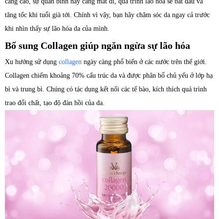
càng cao, sự quân bình này càng mất đi, quá trình lão hóa sẽ bắt đầu và
tăng tốc khi tuổi già tới. Chính vì vậy, bạn hãy chăm sóc da ngay cả trước
khi nhìn thấy sự lão hóa da của mình.
Bổ sung Collagen giúp ngăn ngừa sự lão hóa
Xu hướng sử dụng
collagen
ngày càng phổ biến ở các nước trên thế giới.
Collagen chiếm khoảng 70% cấu trúc da và được phân bổ chủ yếu ở lớp hạ
bì và trung bì. Chúng có tác dụng kết nối các tế bào, kích thích quá trình
trao đổi chất, tạo độ đàn hồi của da.