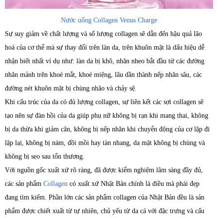
Nước uống Collagen Venus Charge
Sự suy giảm về chất lượng và số lượng collagen sẽ dẫn đến hậu quả lão
hoá của cơ thể mà sự thay đổi trên làn da, trên khuôn mặt là dấu hiệu dễ
nhận biết nhất ví dụ như: làn da bị khô, nhăn nheo bắt đầu từ các đường
nhăn mảnh trên khoé mắt, khoé miệng, lâu dần thành nếp nhăn sâu, các
đường nét khuôn mặt bị chùng nhão và chảy sệ.
Khi cấu trúc của da có đủ lượng collagen, sự liên kết các sợi collagen sẽ
tạo nên sự đàn hồi của da giúp phụ nữ không bị rạn khi mang thai, không
bị da thừa khi giảm cân, không bị nếp nhăn khi chuyển động của cơ lặp đi
lặp lại, không bị nám, đồi mồi hay tàn nhang, da mặt không bị chùng và
không bị sẹo sau tổn thương.
Với nguồn gốc xuất xứ rõ ràng, đã được kiểm nghiệm lâm sàng đầy đủ,
các sản phẩm
Collagen
có xuất xứ Nhật Bản chính là điều mà phái đẹp
đang tìm kiếm. Phần lớn các sản phẩm collagen của Nhật Bản đều là sản
phẩm được chiết xuất từ tự nhiên, chủ yếu từ da cá với đặc trưng và cấu