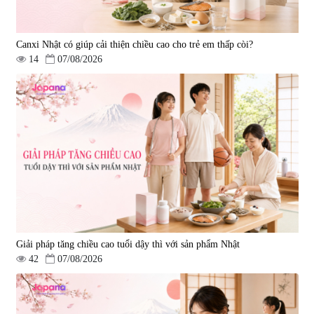
Canxi Nhật có giúp cải thiện chiều cao cho trẻ em thấp còi?
14
07/08/2026
Viên uống hỗ trợ giấc ngủ Fujina
Viên uống phòng ngừa & hỗ trợ
Sleepy Nhật Bản 80 viên
điều trị đột quỵ Biken Kinase
Gold 60 viên
|
13.760
|
0
580.000 đ
1.570.000 đ
Giải pháp tăng chiều cao tuổi dậy thì với sản phẩm Nhật
42
07/08/2026