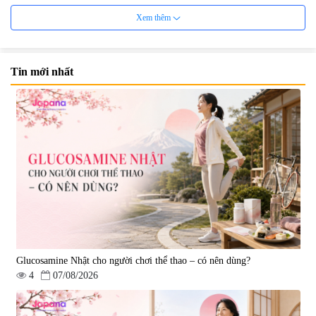
Xem thêm
Tin mới nhất
Viên uống bổ não Ribeto Shoji
Viên nang uống cải thiện thị lực,
Ichoha Ekisu Plus - 90 viên
trí nhớ DHA + EPA + Flaxseed
Oil 30 viên/gói - Date 02/2027
|
57.920
|
52.346
1.450.000 đ
225.000 đ
Glucosamine Nhật cho người chơi thể thao – có nên dùng?
4
07/08/2026