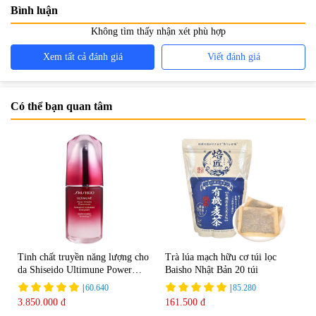
Bình luận
Không tìm thấy nhận xét phù hợp
Xem tất cả đánh giá
Viết đánh giá
Có thể bạn quan tâm
Tinh chất truyền năng lượng cho
Trà lúa mạch hữu cơ túi lọc
da Shiseido Ultimune Power
Baisho Nhật Bản 20 túi
75ml
|
60.640
|
85.280
3.850.000 đ
161.500 đ