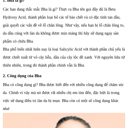
1. Bha là gì?
Các bạn đang thắc mắc Bha là gì? Thực ra Bha tên gọi đầy đủ là Beta
Hydroxy Acid, thành phần loại bỏ các tế bào chết và có đặc tính tan dầu,
giải quyết các vấn đề về lỗ chân lông. Như vậy, nếu bạn bị lỗ chân lông to,
da dầu cùng với làn da không được mịn màng thì hãy sử dụng ngay sản
phẩm có chứa Bha.
Bha phổ biến nhất hiện nay là loại Salicylic Acid với thành phần chủ yếu là
được chiết xuất từ vỏ cây liễu, dầu của cây lộc đề xanh. Với nguyên liệu từ
thiên nhiên, trong đó thành phần chính vẫn là Bha.
2. Công dụng của Bha
Bha có công dụng gì? Bha được biết đến với nhiều công dụng để chăm sóc
da. Chính vì vậy mà nó được rất nhiều chị em tìm đến, đặc biệt là trong
việc sử dụng điều trị làn da bị mụn. Bha còn có một số công dụng khác
như: