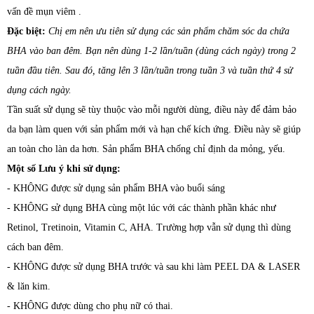
vấn đề mụn viêm .
Đặc biệt:
Chị em nên ưu tiên sử dụng các sản phẩm chăm sóc da chứa
BHA vào ban đêm. Bạn nên dùng 1-2 lần/tuần (dùng cách ngày) trong 2
tuần đầu tiên. Sau đó, tăng lên 3 lần/tuần trong tuần 3 và tuần thứ 4 sử
dụng cách ngày.
Tần suất sử dụng sẽ tùy thuộc vào mỗi người dùng, điều này để đảm bảo
da bạn làm quen với sản phẩm mới và hạn chế kích ứng. Điều này sẽ giúp
an toàn cho làn da hơn. Sản phẩm BHA chống chỉ định da mỏng, yếu.
Một số Lưu ý khi sử dụng:
- KHÔNG được sử dụng sản phẩm BHA vào buổi sáng
- KHÔNG sử dụng BHA cùng một lúc với các thành phần khác như
Retinol, Tretinoin, Vitamin C, AHA. Trường hợp vẫn sử dụng thì dùng
cách ban đêm.
- KHÔNG được sử dụng BHA trước và sau khi làm PEEL DA & LASER
& lăn kim.
- KHÔNG được dùng cho phụ nữ có thai.