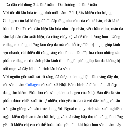
- Da dầu chỉ dùng 3-4 lần/ tuần – Da thường : 2 lần / tuần.
Với tốc độ lão hóa trung bình mỗi năm từ 1-1,5% khiến cho lượng
Collagen còn lại không đủ để đáp ứng nhu cầu của các tế bào, nhất là tế
bào da. Do đó, các dấu hiệu lão hóa như nếp nhăn, vết chân chim, màu da
sậm lại dần dần xuất hiện, da cũng chảy xệ và dễ tổn thương hơn. Uống
collagen không những làm đẹp da mà còn hỗ trợ điều trị mụn, giúp lành
sẹo nhanh, cải thiện độ căng sáng của làn da. Do đó, lựa chọn những sản
phẩm collagen có thành phần lành tính là giải pháp giúp làn da không bị
nổi mụn và đẩy lùi quá trình lão hóa sớm.
Với nguồn gốc xuất xứ rõ ràng, đã được kiểm nghiệm lâm sàng đầy đủ,
các sản phẩm
Collagen
có xuất xứ Nhật Bản chính là điều mà phái đẹp
đang tìm kiếm. Phần lớn các sản phẩm collagen của Nhật Bản đều là sản
phẩm được chiết xuất từ tự nhiên, chủ yếu từ da cá với đặc trưng và cấu
trúc gần giống với cấu trúc da người. Ngoài ra quy trình sản xuất nghiêm
ngặt, kiểm định an toàn chất lượng và khả năng hấp thụ tốt cũng là những
yếu tố khiến chị em có thể hoàn toàn yên tâm khi lựa chọn sản phẩm này.