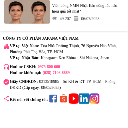
Viên uống NMN Nhật Bản uống lúc nào
hiệu quả tốt nhất?
49.207
06/07/2023
CÔNG TY CỔ PHẦN JAPANA VIỆT NAM
apartment
VP tại Việt Nam:
Tòa Nhà Trường Thịnh, 76 Nguyễn Háo Vĩnh,
Phường Phú Thọ Hòa, TP. HCM
VP tại Nhật Bản:
Kanagawa Ken Ebina - Shi Nakana, Japan
headset_mic
Hotline CSKH:
0975 800 600
Hotline khiếu nại:
(028) 7108 8889
verified
Giấy CNĐKDN:
0313518985 - Sở KH & ĐT TP. HCM - Phòng
ĐKKD (Cấp ngày: 08/05/2023)
share
Kết nối với chúng tôi: