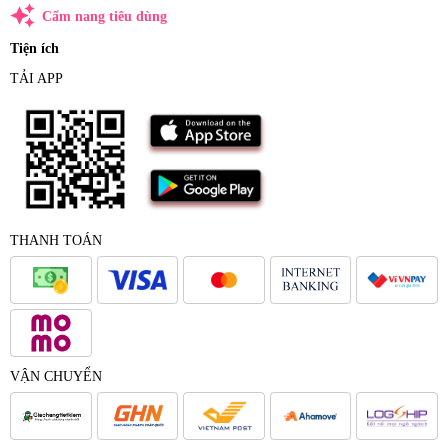
auto_awesome
Cẩm nang tiêu dùng
Tiện ích
TẢI APP
THANH TOÁN
VẬN CHUYỂN