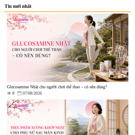
Tin mới nhất
Viên uống bổ não Ribeto Shoji
Viên nang uống cải thiện thị lực,
Ichoha Ekisu Plus - 90 viên
trí nhớ DHA + EPA + Flaxseed
Oil 30 viên/gói - Date 02/2027
|
57.920
|
52.346
1.450.000 đ
225.000 đ
Glucosamine Nhật cho người chơi thể thao – có nên dùng?
8
07/08/2026
Tẩy tế bào chết Nichiei Bussan
Viên uống hỗ trợ bền thành
Nano NMN+ Peeling Gel
mạch, ngừa tai biến Elastin Plus
Luxury 200g
& Nattokinase Hokoen 80 viên
|
0
|
0
1.490.000 đ
980.000 đ