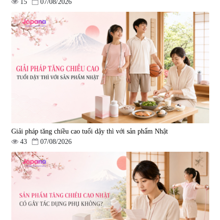
15
07/08/2026
Viên uống hỗ trợ giấc ngủ Fujina
Viên uống phòng ngừa & hỗ trợ
Sleepy Nhật Bản 80 viên
điều trị đột quỵ Biken Kinase
Gold 60 viên
|
13.760
|
0
580.000 đ
1.570.000 đ
Giải pháp tăng chiều cao tuổi dậy thì với sản phẩm Nhật
43
07/08/2026