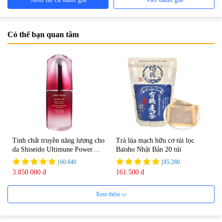
Có thể bạn quan tâm
Tinh chất truyền năng lượng cho
Trà lúa mạch hữu cơ túi lọc
da Shiseido Ultimune Power
Baisho Nhật Bản 20 túi
75ml
|
60.640
|
85.280
3.850.000 đ
161.500 đ
Xem thêm