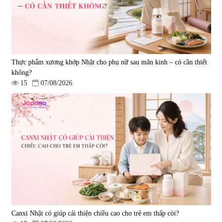
Thực phẩm xương khớp Nhật cho phụ nữ sau mãn kinh – có cần thiết
không?
15
07/08/2026
Viên uống bổ gan Ribeto Shoji
Viên uống hỗ trợ cải thiện thoát
Hepaclean 60 viên
vị đĩa đệm Kyoto Has 30 viên
|
543.205
|
14.560
690.000 đ
1.600.000 đ
Canxi Nhật có giúp cải thiện chiều cao cho trẻ em thấp còi?