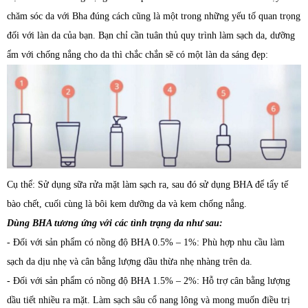
chăm sóc da với Bha đúng cách cũng là một trong những yếu tố quan trọng
đối với làn da của bạn. Bạn chỉ cần tuân thủ quy trình làm sạch da, dưỡng
ẩm với chống nắng cho da thì chắc chắn sẽ có một làn da sáng đẹp:
Cụ thể: Sử dụng sữa rửa mặt làm sạch ra, sau đó sử dụng BHA để tẩy tế
bào chết, cuối cùng là bôi kem dưỡng da và kem chống nắng.
Dùng BHA tương ứng với các tình trạng da như sau:
- Đối với sản phẩm có nồng độ BHA 0.5% – 1%: Phù hợp nhu cầu làm
sạch da dịu nhẹ và cân bằng lượng dầu thừa nhẹ nhàng trên da.
- Đối với sản phẩm có nồng độ BHA 1.5% – 2%: Hỗ trợ cân bằng lượng
dầu tiết nhiều ra mặt. Làm sạch sâu cổ nang lông và mong muốn điều trị