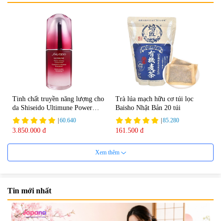
Tinh chất truyền năng lượng cho
Trà lúa mạch hữu cơ túi lọc
da Shiseido Ultimune Power
Baisho Nhật Bản 20 túi
75ml
|
60.640
|
85.280
3.850.000 đ
161.500 đ
Xem thêm
Tin mới nhất