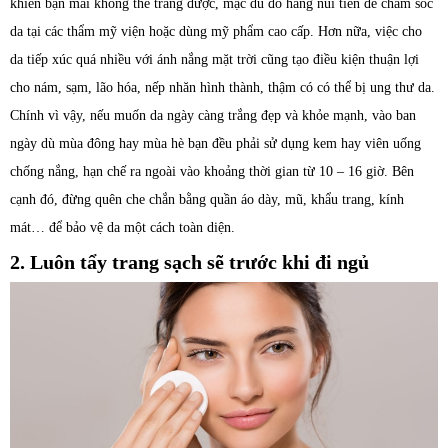
khiến bạn mãi không thể trắng được, mặc dù đổ hàng núi tiền để chăm sóc
da tại các thẩm mỹ viện hoặc dùng mỹ phẩm cao cấp. Hơn nữa, việc cho
da tiếp xúc quá nhiều với ánh nắng mặt trời cũng tạo điều kiện thuận lợi
cho nám, sạm, lão hóa, nếp nhăn hình thành, thậm có có thể bị ung thư da.
Chính vì vậy, nếu muốn da ngày càng trắng đẹp và khỏe mạnh, vào ban
ngày dù mùa đông hay mùa hè bạn đều phải sử dụng kem hay viên uống
chống nắng, hạn chế ra ngoài vào khoảng thời gian từ 10 – 16 giờ. Bên
cạnh đó, đừng quên che chắn bằng quần áo dày, mũ, khẩu trang, kính
mát… để bảo vệ da một cách toàn diện.
2. Luôn tẩy trang sạch sẽ trước khi đi ngủ