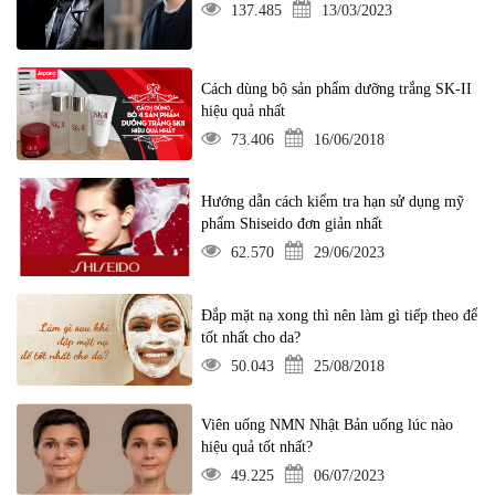
137.485
13/03/2023
Cách dùng bộ sản phẩm dưỡng trắng SK-II
hiệu quả nhất
73.406
16/06/2018
Hướng dẫn cách kiểm tra hạn sử dụng mỹ
phẩm Shiseido đơn giản nhất
62.570
29/06/2023
Đắp mặt nạ xong thì nên làm gì tiếp theo để
tốt nhất cho da?
50.043
25/08/2018
Viên uống NMN Nhật Bản uống lúc nào
hiệu quả tốt nhất?
49.225
06/07/2023