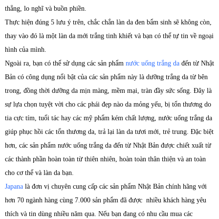
thẳng, lo nghĩ và buồn phiền.
Thực hiện đúng 5 lưu ý trên, chắc chắn làn da đen bẩm sinh sẽ không còn,
thay vào đó là một làn da mới trắng tinh khiết và bạn có thể tự tin về ngoại
hình của mình.
Ngoài ra, bạn có thể sử dụng các sản phẩm
nước uống trắng da
đến từ Nhật
Bản có công dụng nổi bật của các sản phẩm này là dưỡng trắng da từ bên
trong, đồng thời dưỡng da mịn màng, mềm mại, tràn đầy sức sống. Đây là
sự lựa chọn tuyệt vời cho các phái đẹp nào da mỏng yếu, bị tổn thương do
tia cực tím, tuổi tác hay các mỹ phẩm kém chất lượng, nước uống trắng da
giúp phục hồi các tổn thương da, trả lại làn da tươi mới, trẻ trung. Đặc biệt
hơn, các sản phẩm nước uống trắng da đến từ Nhật Bản được chiết xuất từ
các thành phần hoàn toàn từ thiên nhiên, hoàn toàn thân thiện và an toàn
cho cơ thể và làn da bạn.
Japana
là đơn vị chuyên cung cấp các sản phẩm Nhật Bản chính hãng với
hơn 70 ngành hàng cùng 7.000 sản phẩm đã được nhiều khách hàng yêu
thích và tin dùng nhiều năm qua. Nếu bạn đang có nhu cầu mua các