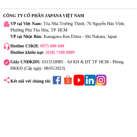
CÔNG TY CỔ PHẦN JAPANA VIỆT NAM
apartment
VP tại Việt Nam:
Tòa Nhà Trường Thịnh, 76 Nguyễn Háo Vĩnh,
Phường Phú Thọ Hòa, TP. HCM
VP tại Nhật Bản:
Kanagawa Ken Ebina - Shi Nakana, Japan
headset_mic
Hotline CSKH:
0975 800 600
Hotline khiếu nại:
(028) 7108 8889
verified
Giấy CNĐKDN:
0313518985 - Sở KH & ĐT TP. HCM - Phòng
ĐKKD (Cấp ngày: 08/05/2023)
share
Kết nối với chúng tôi: