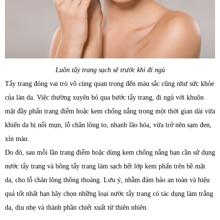
Luôn tẩy trang sạch sẽ trước khi đi ngủ
Tẩy trang đóng vai trò vô cùng quan trọng đến màu sắc cũng như sức khỏe
của làn da. Việc thường xuyên bỏ qua bước tẩy trang, đi ngủ với khuôn
mặt đầy phấn trang điểm hoặc kem chống nắng trong một thời gian dài vừa
khiến da bị nổi mụn, lỗ chân lông to, nhanh lão hóa, vừa trở nên sạm đen,
xỉn màu.
Do đó, sau mỗi lần trang điểm hoặc dùng kem chống nắng bạn cần sử dụng
nước tẩy trang và bông tẩy trang làm sạch hết lớp kem phấn trên bề mặt
da, cho lỗ chân lông thông thoáng. Lưu ý, nhằm đảm bảo an toàn và hiệu
quả tốt nhất bạn hãy chọn những loại nước tẩy trang có tác dụng làm trắng
da, dịu nhẹ và thành phần chiết xuất từ thiên nhiên.