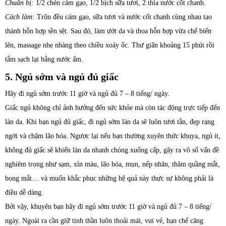
Chuẩn bị:
1/2 chén cám gạo, 1/2 bịch sữa tươi, 2 thìa nước cốt chanh.
Cách làm:
Trộn đều cám gạo, sữa tươi và nước cốt chanh cùng nhau tạo
thành hỗn hợp sền sệt. Sau đó, làm ướt da và thoa hỗn hợp vừa chế biến
lên, massage nhẹ nhàng theo chiều xoáy ốc. Thư giãn khoảng 15 phút rồi
tắm sạch lại bằng nước ấm.
5. Ngủ sớm và ngủ đủ giấc
Hãy đi ngủ sớm trước 11 giờ và ngủ đủ 7 – 8 tiếng/ ngày.
Giấc ngủ không chỉ ảnh hưởng đến sức khỏe mà còn tác động trực tiếp đến
làn da. Khi bạn ngủ đủ giấc, đi ngủ sớm làn da sẽ luôn tươi tắn, đẹp rạng
ngời và chậm lão hóa. Ngược lại nếu bạn thường xuyên thức khuya, ngủ ít,
không đủ giấc sẽ khiến làn da nhanh chóng xuống cấp, gây ra vô số vấn đề
nghiêm trọng như sạm, xỉn màu, lão hóa, mụn, nếp nhăn, thâm quầng mắt,
bọng mắt… và muốn khắc phục những hệ quả này thực sự không phải là
điều dễ dàng.
Bởi vậy, khuyên bạn hãy đi ngủ sớm trước 11 giờ và ngủ đủ 7 – 8 tiếng/
ngày. Ngoài ra cần giữ tinh thần luôn thoải mái, vui vẻ, hạn chế căng