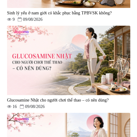
Sinh lý yếu ở nam giới có khắc phục bằng TPBVSK không?
9
09/08/2026
Viên uống bổ gan Ribeto Shoji
Viên uống hỗ trợ cải thiện thoát
Hepaclean 60 viên
vị đĩa đệm Kyoto Has 30 viên
|
543.205
|
14.560
690.000 đ
1.600.000 đ
Glucosamine Nhật cho người chơi thể thao – có nên dùng?
16
09/08/2026
Viên uống hỗ trợ giấc ngủ Fujina
Viên uống phòng ngừa & hỗ trợ
Sleepy Nhật Bản 80 viên
điều trị đột quỵ Biken Kinase
Gold 60 viên
|
13.760
|
0
580.000 đ
1.570.000 đ