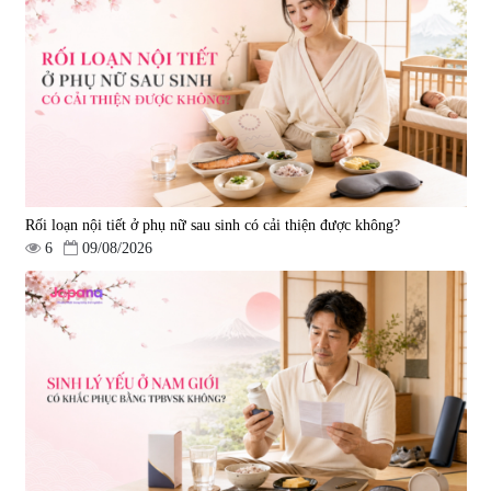
Viên uống bổ não Ribeto Shoji
Viên nang uống cải thiện thị lực,
Ichoha Ekisu Plus - 90 viên
trí nhớ DHA + EPA + Flaxseed
Oil 30 viên/gói - Date 02/2027
|
57.920
|
52.346
1.450.000 đ
225.000 đ
Rối loạn nội tiết ở phụ nữ sau sinh có cải thiện được không?
6
09/08/2026
Tẩy tế bào chết Nichiei Bussan
Viên uống hỗ trợ bền thành
Nano NMN+ Peeling Gel
mạch, ngừa tai biến Elastin Plus
Luxury 200g
& Nattokinase Hokoen 80 viên
|
0
|
0
1.490.000 đ
980.000 đ