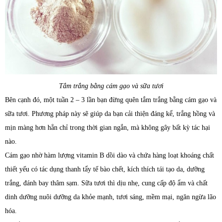
Tắm trắng bằng cám gạo và sữa tươi
Bên cạnh đó, một tuần 2 – 3 lần bạn đừng quên tắm trắng bằng cám gạo và
sữa tươi. Phương pháp này sẽ giúp da bạn cải thiện đáng kể, trắng hồng và
mịn màng hơn hẳn chỉ trong thời gian ngắn, mà không gây bất kỳ tác hại
nào.
Cám gạo nhờ hàm lượng vitamin B dồi dào và chứa hàng loạt khoáng chất
thiết yếu có tác dụng thanh tẩy tế bào chết, kích thích tái tạo da, dưỡng
trắng, đánh bay thâm sạm. Sữa tươi thì dịu nhẹ, cung cấp độ ẩm và chất
dinh dưỡng nuôi dưỡng da khỏe mạnh, tươi sáng, mềm mại, ngăn ngừa lão
hóa.