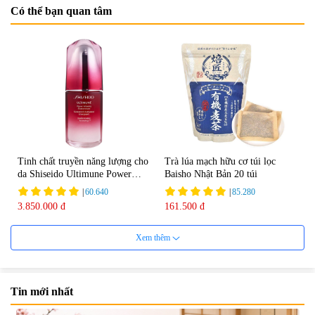
Có thể bạn quan tâm
Tinh chất truyền năng lượng cho
Trà lúa mạch hữu cơ túi lọc
da Shiseido Ultimune Power
Baisho Nhật Bản 20 túi
75ml
|
60.640
|
85.280
3.850.000 đ
161.500 đ
Xem thêm
Tin mới nhất