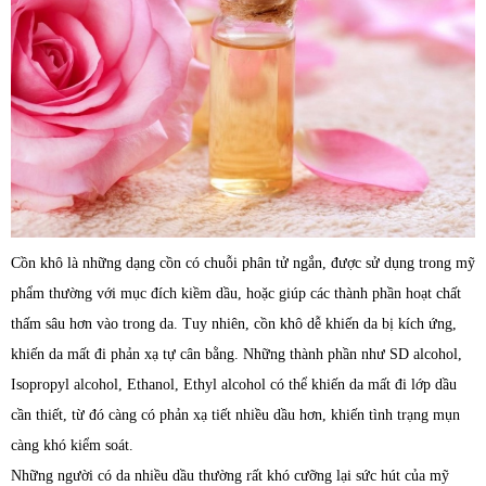
Cồn khô là những dạng cồn có chuỗi phân tử ngắn, được sử dụng trong mỹ
phẩm thường với mục đích kiềm dầu, hoặc giúp các thành phần hoạt chất
thấm sâu hơn vào trong da. Tuy nhiên, cồn khô dễ khiến da bị kích ứng,
khiến da mất đi phản xạ tự cân bằng. Những thành phần như SD alcohol,
Isopropyl alcohol, Ethanol, Ethyl alcohol có thể khiến da mất đi lớp dầu
cần thiết, từ đó càng có phản xạ tiết nhiều dầu hơn, khiến tình trạng mụn
càng khó kiểm soát.
Những người có da nhiều dầu thường rất khó cưỡng lại sức hút của mỹ