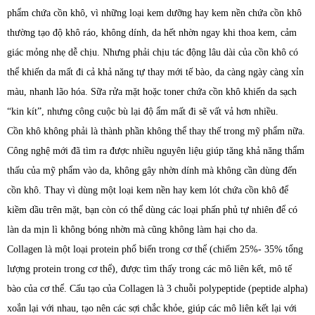
phẩm chứa cồn khô, vì những loại kem dưỡng hay kem nền chứa cồn khô
thường tạo độ khô ráo, không dính, da hết nhờn ngay khi thoa kem, cảm
giác mỏng nhẹ dễ chịu. Nhưng phải chịu tác động lâu dài của cồn khô có
thể khiến da mất đi cả khả năng tự thay mới tế bào, da càng ngày càng xỉn
màu, nhanh lão hóa. Sữa rửa mặt hoặc toner chứa cồn khô khiến da sạch
“kin kít”, nhưng công cuộc bù lại độ ẩm mất đi sẽ vất vả hơn nhiều.
Cồn khô không phải là thành phần không thể thay thế trong mỹ phẩm nữa.
Công nghệ mới đã tìm ra được nhiều nguyên liệu giúp tăng khả năng thẩm
thấu của mỹ phẩm vào da, không gây nhờn dính mà không cần dùng đến
cồn khô. Thay vì dùng một loại kem nền hay kem lót chứa cồn khô để
kiềm dầu trên mặt, bạn còn có thể dùng các loại phấn phủ tự nhiên để có
làn da mịn lì không bóng nhờn mà cũng không làm hại cho da.
Collagen là một loại protein phổ biến trong cơ thể (chiếm 25%- 35% tổng
lượng protein trong cơ thể), được tìm thấy trong các mô liên kết, mô tế
bào của cơ thể. Cấu tạo của Collagen là 3 chuỗi polypeptide (peptide alpha)
xoắn lại với nhau, tạo nên các sợi chắc khỏe, giúp các mô liên kết lại với