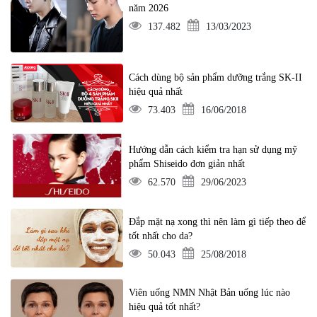
năm 2026
137.482
13/03/2023
Cách dùng bộ sản phẩm dưỡng trắng SK-II
hiệu quả nhất
73.403
16/06/2018
Hướng dẫn cách kiểm tra hạn sử dụng mỹ
phẩm Shiseido đơn giản nhất
62.570
29/06/2023
Đắp mặt nạ xong thì nên làm gì tiếp theo để
tốt nhất cho da?
50.043
25/08/2018
Viên uống NMN Nhật Bản uống lúc nào
hiệu quả tốt nhất?