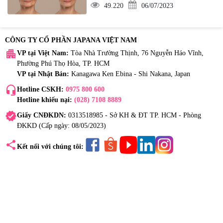
49.220
06/07/2023
CÔNG TY CỔ PHẦN JAPANA VIỆT NAM
apartment
VP tại Việt Nam:
Tòa Nhà Trường Thịnh, 76 Nguyễn Háo Vĩnh,
Phường Phú Thọ Hòa, TP. HCM
VP tại Nhật Bản:
Kanagawa Ken Ebina - Shi Nakana, Japan
headset_mic
Hotline CSKH:
0975 800 600
Hotline khiếu nại:
(028) 7108 8889
verified
Giấy CNĐKDN:
0313518985 - Sở KH & ĐT TP. HCM - Phòng
ĐKKD (Cấp ngày: 08/05/2023)
share
Kết nối với chúng tôi: