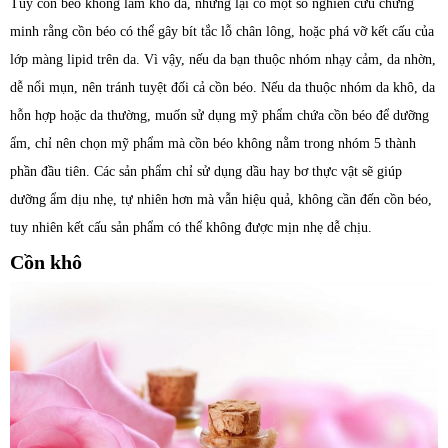
Tuy cồn béo không làm khô da, nhưng lại có một số nghiên cứu chứng
minh rằng cồn béo có thể gây bít tắc lỗ chân lông, hoặc phá vỡ kết cấu của
lớp màng lipid trên da. Vì vậy, nếu da bạn thuộc nhóm nhạy cảm, da nhờn,
dễ nổi mụn, nên tránh tuyệt đối cả cồn béo. Nếu da thuộc nhóm da khô, da
hỗn hợp hoặc da thường, muốn sử dụng mỹ phẩm chứa cồn béo để dưỡng
ẩm, chỉ nên chọn mỹ phẩm mà cồn béo không nằm trong nhóm 5 thành
phần đầu tiên. Các sản phẩm chỉ sử dụng dầu hay bơ thực vật sẽ giúp
dưỡng ẩm dịu nhẹ, tự nhiên hơn mà vẫn hiệu quả, không cần đến cồn béo,
tuy nhiên kết cấu sản phẩm có thể không được mịn nhẹ dễ chịu.
Cồn khô