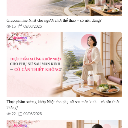
Glucosamine Nhật cho người chơi thể thao – có nên dùng?
15
09/08/2026
Viên uống bổ gan Ribeto Shoji
Viên uống hỗ trợ cải thiện thoát
Hepaclean 60 viên
vị đĩa đệm Kyoto Has 30 viên
|
543.205
|
14.560
690.000 đ
1.600.000 đ
Thực phẩm xương khớp Nhật cho phụ nữ sau mãn kinh – có cần thiết
không?
22
09/08/2026
Viên uống hỗ trợ giấc ngủ Fujina
Viên uống phòng ngừa & hỗ trợ
Sleepy Nhật Bản 80 viên
điều trị đột quỵ Biken Kinase
Gold 60 viên