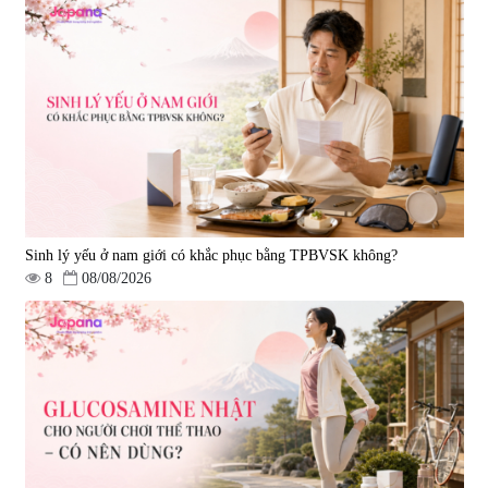
Viên uống bổ não Ribeto Shoji
Viên nang uống cải thiện thị lực,
Ichoha Ekisu Plus - 90 viên
trí nhớ DHA + EPA + Flaxseed
Oil 30 viên/gói - Date 02/2027
|
57.920
|
52.346
1.450.000 đ
225.000 đ
Sinh lý yếu ở nam giới có khắc phục bằng TPBVSK không?
8
08/08/2026
Tẩy tế bào chết Nichiei Bussan
Viên uống hỗ trợ bền thành
Nano NMN+ Peeling Gel
mạch, ngừa tai biến Elastin Plus
Luxury 200g
& Nattokinase Hokoen 80 viên
|
0
|
0
1.490.000 đ
980.000 đ