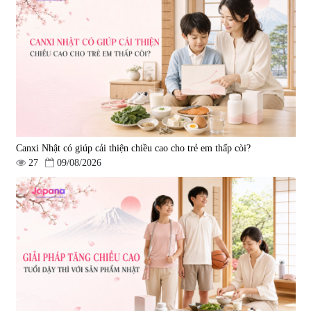
|
13.760
|
0
580.000 đ
1.570.000 đ
Canxi Nhật có giúp cải thiện chiều cao cho trẻ em thấp còi?
27
09/08/2026