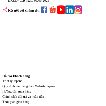
ĐKKD (Cấp ngày: 08/05/2023)
share
Kết nối với chúng tôi:
Hỗ trợ khách hàng
Triết lý Japana
Quy định bán hàng trên Website Japana
Hướng dẫn mua hàng
Chính sách đổi trả và hoàn tiền
Thời gian giao hàng