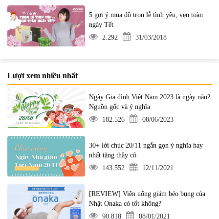
5 gợi ý mua đồ trọn lễ tình yêu, vẹn toàn
ngày Tết
2.292
31/03/2018
Lượt xem nhiều nhất
Ngày Gia đình Việt Nam 2023 là ngày nào?
Nguồn gốc và ý nghĩa
182.526
08/06/2023
30+ lời chúc 20/11 ngắn gọn ý nghĩa hay
nhất tặng thầy cô
143.552
12/11/2021
[REVIEW] Viên uống giảm béo bụng của
Nhật Onaka có tốt không?
90.818
08/01/2021