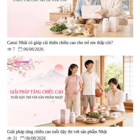
1.890.000 đ
1.450.000 đ
Canxi Nhật có giúp cải thiện chiều cao cho trẻ em thấp còi?
7
06/08/2026
Viên uống hỗ trợ tăng cường
Viên uống chống lão hóa, tăng
sinh lý nam Fujina Monster Shot
sức khỏe Yangmiwa NMN 60
150 viên
viên
|
12.480
|
42.588
880.000 đ
5.500.000 đ
Giải pháp tăng chiều cao tuổi dậy thì với sản phẩm Nhật
31
06/08/2026