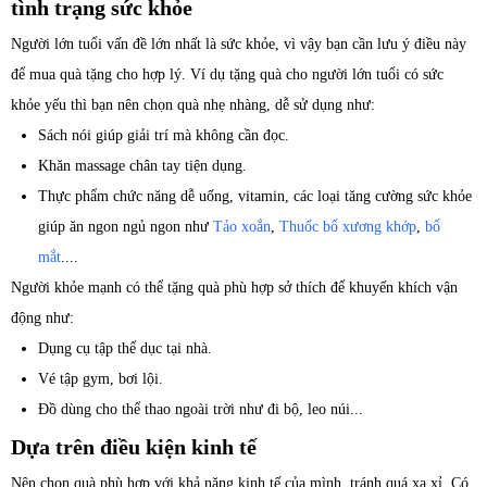
tình trạng sức khỏe
Người lớn tuổi vấn đề lớn nhất là sức khỏe, vì vậy bạn cần lưu ý điều này
để mua quà tặng cho hợp lý. Ví dụ tặng quà cho người lớn tuổi có sức
khỏe yếu thì bạn nên chọn quà nhẹ nhàng, dễ sử dụng như:
Sách nói giúp giải trí mà không cần đọc.
Khăn massage chân tay tiện dụng.
Thực phẩm chức năng dễ uống, vitamin, các loại tăng cường sức khỏe
giúp ăn ngon ngủ ngon như
Tảo xoắn
,
Thuốc bổ xương khớp
,
bổ
mắt
....
Người khỏe mạnh có thể tặng quà phù hợp sở thích để khuyến khích vận
động như:
Dụng cụ tập thể dục tại nhà.
Vé tập gym, bơi lội.
Đồ dùng cho thể thao ngoài trời như đi bộ, leo núi...
Dựa trên điều kiện kinh tế
Nên chọn quà phù hợp với khả năng kinh tế của mình, tránh quá xa xỉ. Có