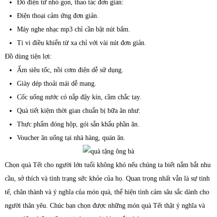
Đồ điện tử nhỏ gọn, thao tác đơn giản:
Điện thoại cảm ứng đơn giản.
Máy nghe nhạc mp3 chỉ cần bật nút bấm.
Ti vi điều khiển từ xa chỉ với vài nút đơn giản.
Đồ dùng tiện lợi:
Ấm siêu tốc, nồi cơm điện dễ sử dụng.
Giày dép thoải mái dễ mang.
Cốc uống nước có nắp đậy kín, cầm chắc tay.
Quà tiết kiệm thời gian chuẩn bị bữa ăn như:
Thực phẩm đóng hộp, gói sẵn khẩu phần ăn.
Voucher ăn uống tại nhà hàng, quán ăn.
Chọn quà Tết cho người lớn tuổi không khó nếu chúng ta biết nắm bắt nhu
cầu, sở thích và tình trạng sức khỏe của họ. Quan trọng nhất vẫn là sự tinh
tế, chân thành và ý nghĩa của món quà, thể hiện tình cảm sâu sắc dành cho
người thân yêu. Chúc bạn chọn được những món quà Tết thật ý nghĩa và