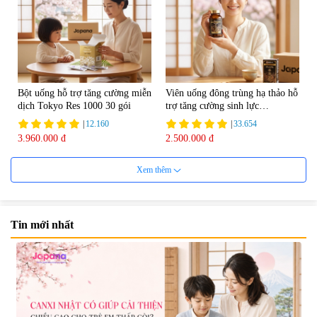
Bột uống hỗ trợ tăng cường miễn
Viên uống đông trùng hạ thảo hỗ
dịch Tokyo Res 1000 30 gói
trợ tăng cường sinh lực
Tohchukasou Premium Yo
|
12.160
|
33.654
Group 180 viên - Date 08/2027
3.960.000 đ
2.500.000 đ
Xem thêm
Tin mới nhất
Mặt Nạ Nichiei Bussan Nano
Viên uống bổ não Ribeto Shoji
NMN+ 3D Face Mask Luxury (8
Ichoha Ekisu Plus - 90 viên
miếng)
|
0
|
57.920