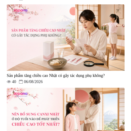
Viên uống phòng ngừa đột quỵ,
tai biến Nattokinase Nano
Premium 120 viên
|
149.877
2.290.000 đ
Sản phẩm tăng chiều cao Nhật có gây tác dụng phụ không?
40
06/08/2026