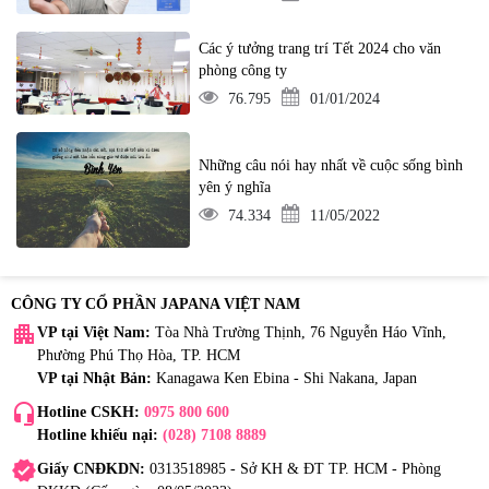
Các ý tưởng trang trí Tết 2024 cho văn
phòng công ty
76.795
01/01/2024
Những câu nói hay nhất về cuộc sống bình
yên ý nghĩa
74.334
11/05/2022
CÔNG TY CỔ PHẦN JAPANA VIỆT NAM
apartment
VP tại Việt Nam:
Tòa Nhà Trường Thịnh, 76 Nguyễn Háo Vĩnh,
Phường Phú Thọ Hòa, TP. HCM
VP tại Nhật Bản:
Kanagawa Ken Ebina - Shi Nakana, Japan
headset_mic
Hotline CSKH:
0975 800 600
Hotline khiếu nại:
(028) 7108 8889
verified
Giấy CNĐKDN:
0313518985 - Sở KH & ĐT TP. HCM - Phòng