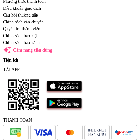
Phương thức thanh toán
Điều khoản giao dịch
Câu hỏi thường gặp
Chính sách vận chuyển
Quyền lợi thành viên
Chính sách bảo mật
Chính sách bảo hành
auto_awesome
Cẩm nang tiêu dùng
Tiện ích
TẢI APP
THANH TOÁN