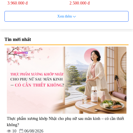
Group 180 viên - Date 08/2027
3.960.000 đ
2.500.000 đ
Xem thêm
Tin mới nhất
Mặt Nạ Nichiei Bussan Nano
Viên uống bổ não Ribeto Shoji
NMN+ 3D Face Mask Luxury (8
Ichoha Ekisu Plus - 90 viên
miếng)
|
0
|
57.920
1.890.000 đ
1.450.000 đ
Thực phẩm xương khớp Nhật cho phụ nữ sau mãn kinh – có cần thiết
không?
10
06/08/2026