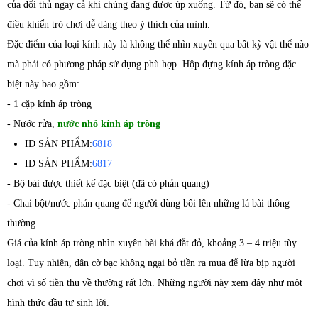
của đối thủ ngay cả khi chúng đang được úp xuống. Từ đó, bạn sẽ có thể
điều khiển trò chơi dễ dàng theo ý thích của mình.
Đặc điểm của loại kính này là không thể nhìn xuyên qua bất kỳ vật thể nào
mà phải có phương pháp sử dụng phù hợp. Hộp đựng kính áp tròng đặc
biệt này bao gồm:
- 1 cặp kính áp tròng
- Nước rửa,
nước nhỏ kính áp tròng
ID SẢN PHẨM:
6818
ID SẢN PHẨM:
6817
- Bộ bài được thiết kế đặc biệt (đã có phản quang)
- Chai bột/nước phản quang để người dùng bôi lên những lá bài thông
thường
Giá của kính áp tròng nhìn xuyên bài khá đắt đỏ, khoảng 3 – 4 triệu tùy
loại. Tuy nhiên, dân cờ bạc không ngại bỏ tiền ra mua để lừa bịp người
chơi vì số tiền thu về thường rất lớn. Những người này xem đây như một
hình thức đầu tư sinh lời.