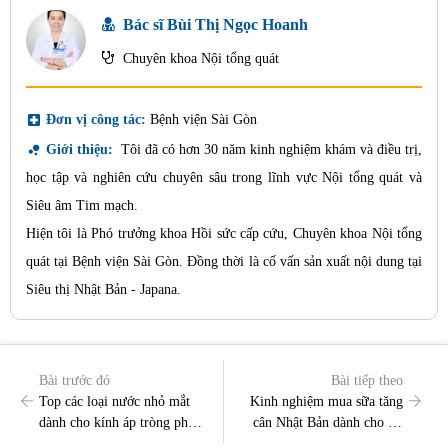
Bác sĩ Bùi Thị Ngọc Hoanh
Chuyên khoa Nội tổng quát
local_hospital
Đơn vị công tác:
Bệnh viện Sài Gòn
bubble_chart
Giới thiệu:
Tôi đã có hơn 30 năm kinh nghiệm khám và điều trị,
học tập và nghiên cứu chuyên sâu trong lĩnh vực Nội tổng quát và
Siêu âm Tim mạch.
Hiện tôi là Phó trưởng khoa Hồi sức cấp cứu, Chuyên khoa Nội tổng
quát tại Bệnh viện Sài Gòn. Đồng thời là cố vấn sản xuất nội dung tại
Siêu thị Nhật Bản - Japana.
Bài trước đó
Bài tiếp theo
Top các loại nước nhỏ mắt
Kinh nghiệm mua sữa tăng
dành cho kính áp tròng phổ
cân Nhật Bản dành cho trẻ
biến nhất
em và người lớn