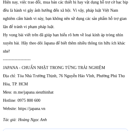
Hiện nay, việc trao đổi, mua bán các thiết bị hay vật dụng hỗ trợ cờ bạc bịp
đều là hành vi gây ảnh hưởng đến xã hội. Vì vậy, pháp luật Việt Nam
nghiêm cấm hành vi này, bạn không nên sử dụng các sản phẩm hỗ trợ gian
lận để tránh vi phạm pháp luật.
Hy vọng bài viết trên đã giúp bạn hiểu rõ hơn về loại kính áp tròng nhìn
xuyên bài. Hãy theo dõi Japana để biết thêm nhiều thông tin hữu ích khác
nhé!
-------------------
JAPANA - CHUẨN NHẬT TRONG TỪNG TRẢI NGHIỆM
Địa chỉ: Tòa Nhà Trường Thịnh, 76 Nguyễn Háo Vĩnh, Phường Phú Thọ
Hòa, TP. HCM
Mess: m.me/japana.sieuthinhat
Hotline: 0975 800 600
Website: https://japana.vn
Tác giả: Hoàng Ngọc Anh