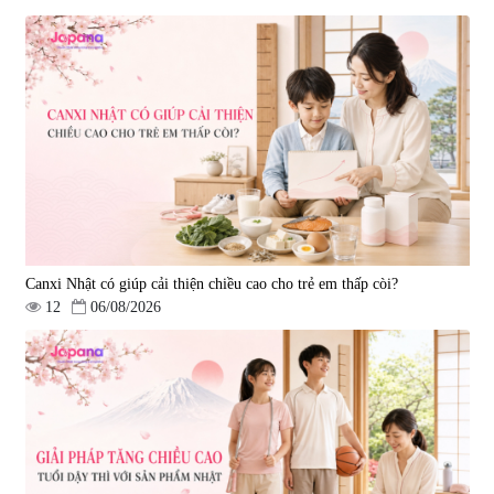
Viên uống hỗ trợ tăng cường
Viên uống chống lão hóa, tăng
sinh lý nam Fujina Monster Shot
sức khỏe Yangmiwa NMN 60
150 viên
viên
|
12.480
|
42.588
880.000 đ
5.500.000 đ
Canxi Nhật có giúp cải thiện chiều cao cho trẻ em thấp còi?
12
06/08/2026
Viên uống phòng ngừa đột quỵ,
tai biến Nattokinase Nano
Premium 120 viên
|
149.877
2.290.000 đ