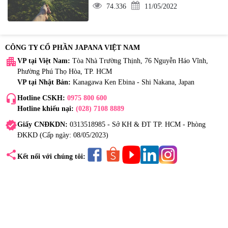
74.336
11/05/2022
CÔNG TY CỔ PHẦN JAPANA VIỆT NAM
apartment
VP tại Việt Nam:
Tòa Nhà Trường Thịnh, 76 Nguyễn Háo Vĩnh,
Phường Phú Thọ Hòa, TP. HCM
VP tại Nhật Bản:
Kanagawa Ken Ebina - Shi Nakana, Japan
headset_mic
Hotline CSKH:
0975 800 600
Hotline khiếu nại:
(028) 7108 8889
verified
Giấy CNĐKDN:
0313518985 - Sở KH & ĐT TP. HCM - Phòng
ĐKKD (Cấp ngày: 08/05/2023)
share
Kết nối với chúng tôi: