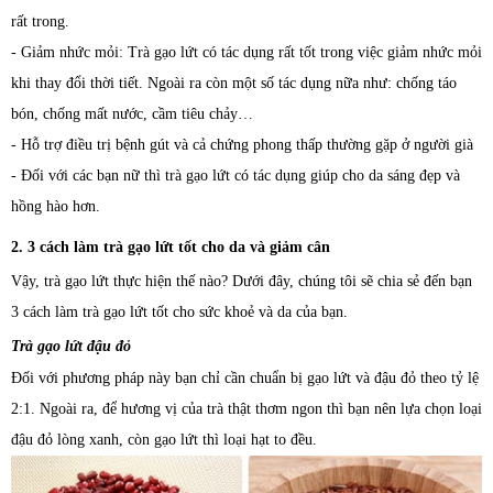
rất trong.
- Giảm nhức mỏi: Trà gạo lứt có tác dụng rất tốt trong việc giảm nhức mỏi
khi thay đổi thời tiết. Ngoài ra còn một số tác dụng nữa như: chống táo
bón, chống mất nước, cầm tiêu chảy…
- Hỗ trợ điều trị bệnh gút và cả chứng phong thấp thường gặp ở người già
- Đối với các bạn nữ thì trà gạo lứt có tác dụng giúp cho da sáng đẹp và
hồng hào hơn.
2. 3 cách làm trà gạo lứt tốt cho da và giảm cân
Vậy, trà gạo lứt thực hiện thế nào? Dưới đây, chúng tôi sẽ chia sẻ đến bạn
3 cách làm trà gạo lứt tốt cho sức khoẻ và da của bạn.
Trà gạo lứt đậu đỏ
Đối với phương pháp này bạn chỉ cần chuẩn bị gạo lứt và đậu đỏ theo tỷ lệ
2:1. Ngoài ra, để hương vị của trà thật thơm ngon thì bạn nên lựa chọn loại
đậu đỏ lòng xanh, còn gạo lứt thì loại hạt to đều.