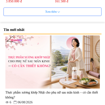
3.850.000 đ
161.500 đ
Xem thêm
Tin mới nhất
Viên uống bổ não Ribeto Shoji
Viên nang uống cải thiện thị lực,
Ichoha Ekisu Plus - 90 viên
trí nhớ DHA + EPA + Flaxseed
Oil 30 viên/gói - Date 02/2027
|
57.920
|
52.346
1.450.000 đ
225.000 đ
Thực phẩm xương khớp Nhật cho phụ nữ sau mãn kinh – có cần thiết
không?
6
06/08/2026