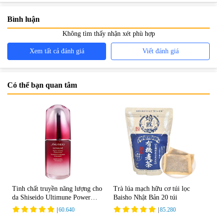
Bình luận
Không tìm thấy nhận xét phù hợp
Xem tất cả đánh giá
Viết đánh giá
Có thể bạn quan tâm
Tinh chất truyền năng lượng cho
Trà lúa mạch hữu cơ túi lọc
da Shiseido Ultimune Power
Baisho Nhật Bản 20 túi
75ml
|
60.640
|
85.280