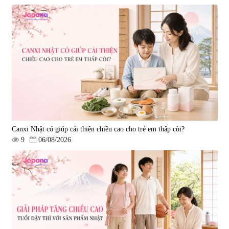
Tẩy tế bào chết Nichiei Bussan
Viên uống hỗ trợ bền thành
Nano NMN+ Peeling Gel
mạch, ngừa tai biến Elastin Plus
Luxury 200g
& Nattokinase Hokoen 80 viên
|
0
|
0
1.490.000 đ
980.000 đ
Canxi Nhật có giúp cải thiện chiều cao cho trẻ em thấp còi?
9
06/08/2026
Viên uống bổ gan Ribeto Shoji
Viên uống hỗ trợ cải thiện thoát
Hepaclean 60 viên
vị đĩa đệm Kyoto Has 30 viên
|
543.205
|
14.560
690.000 đ
1.600.000 đ