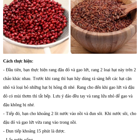
Cách thực hiện:
- Đầu tiên, bạn thực hiện rang đậu đỏ và gạo lứt, rang 2 loại hạt này trên 2
chảo khác nhau. Trước khi rang thì bạn hãy dùng rá sàng hết các hạt cặn
nhỏ và loại bỏ những hạt bị hỏng đi nhé. Rang cho đến khi gạo lứt và đậu
đỏ có mùi thơm thì tắt bếp. Lưu ý đảo đều tay và rang lửa nhỏ để gạo và
đậu không bị nhé.
- Tiếp đó, bạn cho khoảng 2 lít nước vào nồi và đun sôi. Khi nước sôi, cho
đậu đỏ và gạo lứt vừa rang vào trong nồi.
- Đun tiếp khoảng 15 phút là được.
- Lấy nước uống.