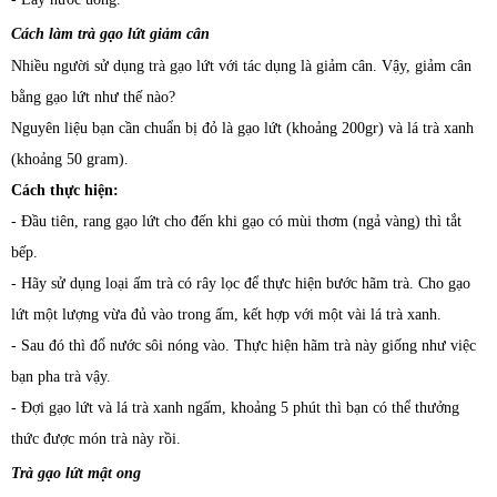
Cách làm trà gạo lứt giảm cân
Nhiều người sử dụng trà gạo lứt với tác dụng là giảm cân. Vậy, giảm cân
bằng gạo lứt như thế nào?
Nguyên liệu bạn cần chuẩn bị đỏ là gạo lứt (khoảng 200gr) và lá trà xanh
(khoảng 50 gram).
Cách thực hiện:
- Đầu tiên, rang gạo lứt cho đến khi gạo có mùi thơm (ngả vàng) thì tắt
bếp.
- Hãy sử dụng loại ấm trà có rây lọc để thực hiện bước hãm trà. Cho gạo
lứt một lượng vừa đủ vào trong ấm, kết hợp với một vài lá trà xanh.
- Sau đó thì đổ nước sôi nóng vào. Thực hiện hãm trà này giống như việc
bạn pha trà vậy.
- Đợi gạo lứt và lá trà xanh ngấm, khoảng 5 phút thì bạn có thể thưởng
thức được món trà này rồi.
Trà gạo lứt mật ong