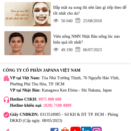
Đắp mặt nạ xong thì nên làm gì tiếp theo để
tốt nhất cho da?
50.040
25/08/2018
Viên uống NMN Nhật Bản uống lúc nào
hiệu quả tốt nhất?
49.190
06/07/2023
CÔNG TY CỔ PHẦN JAPANA VIỆT NAM
apartment
VP tại Việt Nam:
Tòa Nhà Trường Thịnh, 76 Nguyễn Háo Vĩnh,
Phường Phú Thọ Hòa, TP. HCM
VP tại Nhật Bản:
Kanagawa Ken Ebina - Shi Nakana, Japan
headset_mic
Hotline CSKH:
0975 800 600
Hotline khiếu nại:
(028) 7108 8889
verified
Giấy CNĐKDN:
0313518985 - Sở KH & ĐT TP. HCM - Phòng
ĐKKD (Cấp ngày: 08/05/2023)