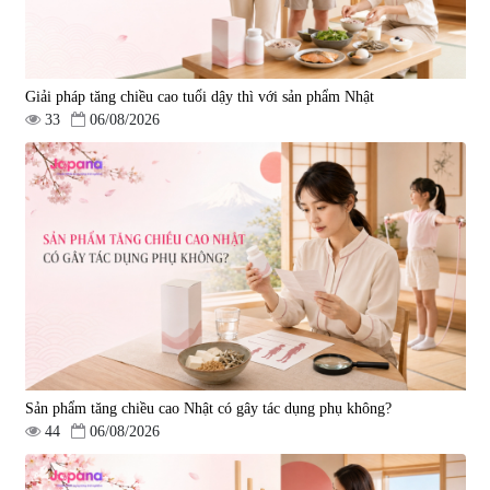
Giải pháp tăng chiều cao tuổi dậy thì với sản phẩm Nhật
33
06/08/2026
Viên uống hỗ trợ giấc ngủ Fujina
Viên uống phòng ngừa & hỗ trợ
Sleepy Nhật Bản 80 viên
điều trị đột quỵ Biken Kinase
Gold 60 viên
|
13.760
|
0
580.000 đ
1.570.000 đ
Sản phẩm tăng chiều cao Nhật có gây tác dụng phụ không?
44
06/08/2026