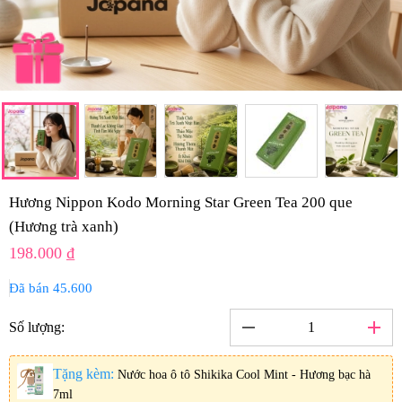
Hương Nippon Kodo Morning Star Green Tea 200 que
(Hương trà xanh)
198.000 ₫
Đã bán 45.600
remove
add
Số lượng:
Tặng kèm:
Nước hoa ô tô Shikika Cool Mint - Hương bạc hà
7ml