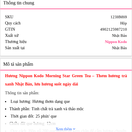
Thông tin chung
SKU
123HM69
Quy cách
Hộp
GTIN
4902125987210
Xuất xứ
Nhật Bản
Thương hiệu
Nippon Kodo
Sản xuất tại
Nhật Bản
Mô tả sản phẩm
Hương Nippon Kodo Morning Star Green Tea – Thơm hương trà
xanh Nhật Bản, lưu hương suốt ngày dài
Thông tin sản phẩm:
Loại hương: Hương thơm dạng que
Thành phần: Tinh chất trà xanh và thảo mộc
Thời gian đốt: 25 phút/ que
Chiều dài que hương: 12cm
Xem thêm
expand_more
Quy cách: Hộp gỗ 200 que hương đi kèm chân đế cắm hương chuyên