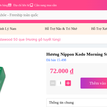
ơn hàng
Địa chỉ liên hệ
Cẩm nang mua sắm
inh Lý Nam
Hỗ Trợ Não & Trí Nhớ
Hỗ Trợ Xư
dawood 50 que (Hương gỗ tuyết tùng)
Hương Nippon Kodo Morning Sta
Đã bán 15.498
72.000 ₫
remove
add
Thêm vào 
Thông tin chung