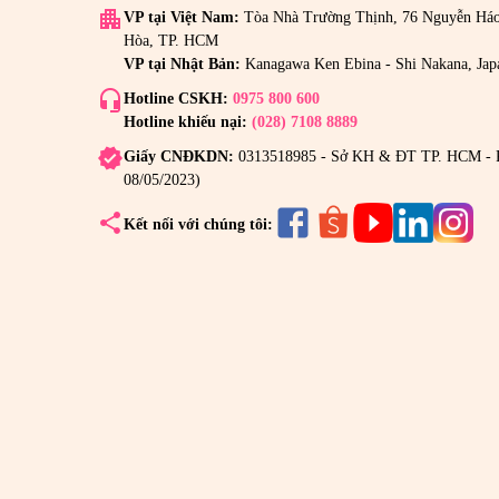
apartment
VP tại Việt Nam:
Tòa Nhà Trường Thịnh, 76 Nguyễn Há
Hòa, TP. HCM
VP tại Nhật Bản:
Kanagawa Ken Ebina - Shi Nakana, Jap
headset_mic
Hotline CSKH:
0975 800 600
Hotline khiếu nại:
(028) 7108 8889
verified
Giấy CNĐKDN:
0313518985 - Sở KH & ĐT TP. HCM - 
08/05/2023)
share
Kết nối với chúng tôi: