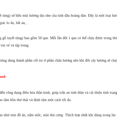
ùng) sở hữu mùi hương dịu nhẹ của tinh dầu hoàng đàn. Đây là một loại hư
giác lo âu, bất an,…
 tuyết tùng) bao gồm 50 que. Mỗi lần đốt 1 que có thể cháy được trong thờ
vui vẻ và tập trung.
hông dùng thành phần cốt tre ở phần chân hương nên khi đốt cây hương sẽ chá
ood:
 công dụng điều hòa thần kinh, giúp trấn an tinh thần và cải thiện tình trạng
o tâm hồn thư thái và định tâm một cách tối đa.
ịu như mùi đồ ăn, nấm mốc, mùi thú cưng. Thích hợp nhất khi dùng trong lúc 