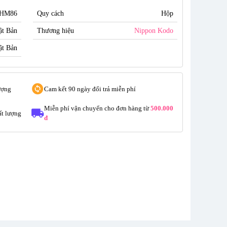
3HM86
Quy cách
Hộp
ật Bản
Thương hiệu
Nippon Kodo
ật Bản
ượng
Cam kết 90 ngày đổi trả miễn phí
Miễn phí vận chuyển cho đơn hàng từ
500.000
t lượng
đ