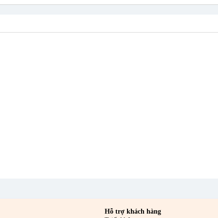
ng 25–30 phút, đủ để mùi hương lan tỏa và duy trì cảm giác thư giãn trong 
àm quà tặng không?
ùi hương dễ dùng khiến sản phẩm phù hợp làm quà tặng cho người yêu thích t
ờng Phú Thọ Hòa, TP. HCM
Hỗ trợ khách hàng