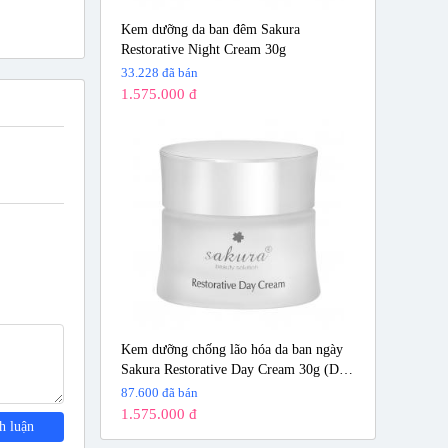
Kem dưỡng da ban đêm Sakura
Restorative Night Cream 30g
33.228 đã bán
 hâm nóng
1.575.000 đ
 tuyết
Kem dưỡng chống lão hóa da ban ngày
Sakura Restorative Day Cream 30g (Date
07/28)
87.600 đã bán
an yên
1.575.000 đ
h luận