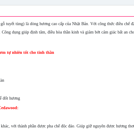
tuyết tùng) là dòng hương cao cấp của Nhật Bản. Với công thức điều chế đặ
. Công dụng giúp định tâm, điều hòa thần kinh và giảm bớt cảm giác bất an ch
 tự nhiên tốt cho tinh thần
đàn
ể đốt hương
 Cedawood:
ệu khác, với thành phần được pha chế độc đáo. Giúp giữ nguyên được hương th