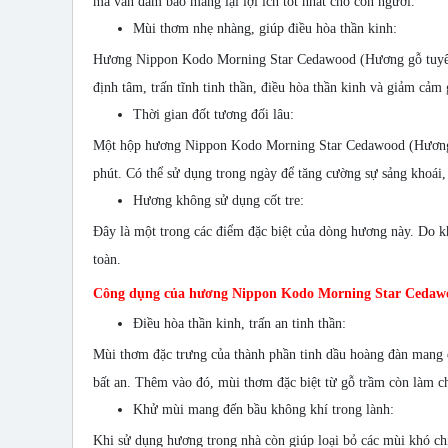
mà vẫn đảm bảo mang lại lợi ích tốt nhất cho con người.
Mùi thơm nhẹ nhàng, giúp điều hòa thần kinh:
Hương Nippon Kodo Morning Star Cedawood (Hương gỗ tuyết t
định tâm, trấn tĩnh tinh thần, điều hòa thần kinh và giảm cảm 
Thời gian đốt tương đối lâu:
Một hộp hương Nippon Kodo Morning Star Cedawood (Hương gỗ
phút. Có thể sử dụng trong ngày để tăng cường sự sảng khoái, 
Hương không sử dụng cốt tre:
Đây là một trong các điểm đặc biệt của dòng hương này. Do k
toàn.
Công dụng của hương Nippon Kodo Morning Star Cedaw
Điều hòa thần kinh, trấn an tinh thần:
Mùi thơm đặc trưng của thành phần tinh dầu hoàng đàn mang đến
bất an. Thêm vào đó, mùi thơm đặc biệt từ gỗ trầm còn làm ch
Khử mùi mang đến bầu không khí trong lành:
Khi sử dụng hương trong nhà còn giúp loại bỏ các mùi khó ch