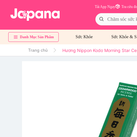
Tải App Ngay
Tra cứu đ
Sức Khỏe
Sức Khỏe & S
Danh Mục Sản Phẩm
Hương Nippon Kodo Morning Star Ce
Trang chủ