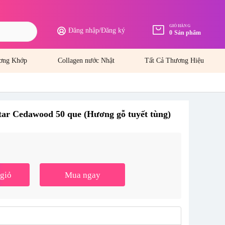
GIỎ HÀNG
Đăng nhập
/
Đăng ký
0
Sản phẩm
ơng Khớp
Collagen nước Nhật
Tất Cả Thương Hiệu
r Cedawood 50 que (Hương gỗ tuyết tùng)
giỏ
Mua ngay