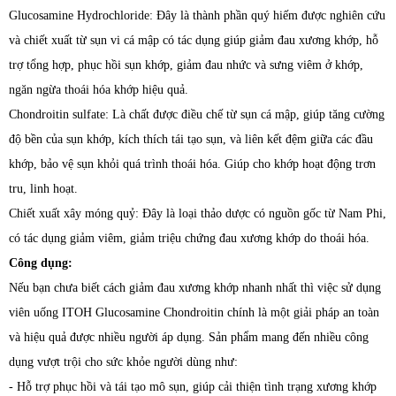
Glucosamine Hydrochloride: Đây là thành phần quý hiếm được nghiên cứu
và chiết xuất từ sụn vi cá mập có tác dụng giúp giảm đau xương khớp, hỗ
trợ tổng hợp, phục hồi sụn khớp, giảm đau nhức và sưng viêm ở khớp,
ngăn ngừa thoái hóa khớp hiệu quả.
Chondroitin sulfate: Là chất được điều chế từ sụn cá mập, giúp tăng cường
độ bền của sụn khớp, kích thích tái tạo sụn, và liên kết đệm giữa các đầu
khớp, bảo vệ sụn khỏi quá trình thoái hóa. Giúp cho khớp hoạt động trơn
tru, linh hoạt.
Chiết xuất xây móng quỷ: Đây là loại thảo dược có nguồn gốc từ Nam Phi,
có tác dụng giảm viêm, giảm triệu chứng đau xương khớp do thoái hóa.
Công dụng:
Nếu bạn chưa biết cách giảm đau xương khớp nhanh nhất thì việc sử dụng
viên uống ITOH Glucosamine Chondroitin chính là một giải pháp an toàn
và hiệu quả được nhiều người áp dụng. Sản phẩm mang đến nhiều công
dụng vượt trội cho sức khỏe người dùng như:
- Hỗ trợ phục hồi và tái tạo mô sụn, giúp cải thiện tình trạng xương khớp