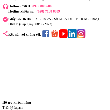
headset_mic
Hotline CSKH:
0975 800 600
Hotline khiếu nại:
(028) 7108 8889
verified
Giấy CNĐKDN:
0313518985 - Sở KH & ĐT TP. HCM - Phòng
ĐKKD (Cấp ngày: 08/05/2023)
share
Kết nối với chúng tôi:
Hỗ trợ khách hàng
Triết lý Japana