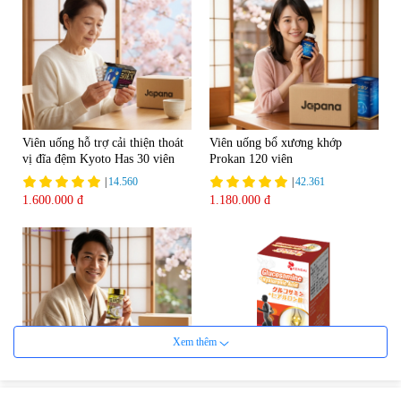
Viên uống hỗ trợ cải thiện thoát
Viên uống bổ xương khớp
vị đĩa đệm Kyoto Has 30 viên
Prokan 120 viên
|
14.560
|
42.361
1.600.000 đ
1.180.000 đ
Xem thêm
Viên uống hỗ trợ Gout Ribeto
Viên uống hỗ trợ xương khớp
Shoji The Goutto 150 viên
Kendai Glucosamine Hộp 180