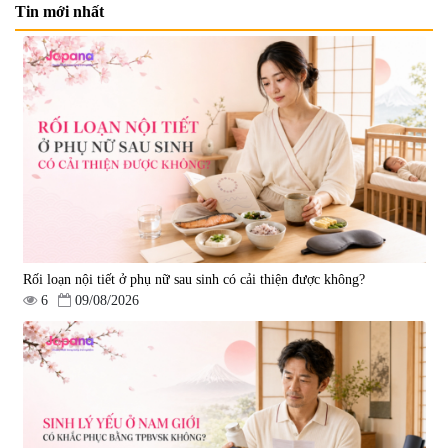
Tin mới nhất
viên
|
73.520
|
9.280
1.500.000 đ
690.000 đ
Viên uống hỗ trợ xương khớp
Viên uống hỗ trợ xương khớp
Super Glucosamine DX Hokoen
Yoro Factory Kyoto Has 50EX
Rối loạn nội tiết ở phụ nữ sau sinh có cải thiện được không?
300 viên
Plus 30 viên
|
456
|
0
6
09/08/2026
980.000 đ
2.380.000 đ