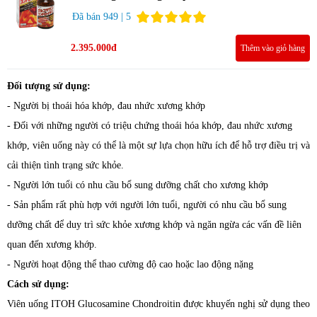
Chondroitin 360 viên
Đã bán 949 | 5
2.395.000đ
Thêm vào giỏ hàng
Đối tượng sử dụng:
- Người bị thoái hóa khớp, đau nhức xương khớp
- Đối với những người có triệu chứng thoái hóa khớp, đau nhức xương
khớp, viên uống này có thể là một sự lựa chọn hữu ích để hỗ trợ điều trị và
cải thiện tình trạng sức khỏe.
- Người lớn tuổi có nhu cầu bổ sung dưỡng chất cho xương khớp
- Sản phẩm rất phù hợp với người lớn tuổi, người có nhu cầu bổ sung
dưỡng chất để duy trì sức khỏe xương khớp và ngăn ngừa các vấn đề liên
quan đến xương khớp.
- Người hoạt động thể thao cường độ cao hoặc lao động nặng
Cách sử dụng:
Viên uống ITOH Glucosamine Chondroitin được khuyến nghị sử dụng theo