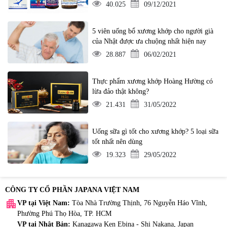
40.025
09/12/2021
5 viên uống bổ xương khớp cho người già
của Nhật được ưa chuộng nhất hiện nay
28.887
06/02/2021
Thực phẩm xương khớp Hoàng Hường có
lừa đảo thật không?
21.431
31/05/2022
Uống sữa gì tốt cho xương khớp? 5 loại sữa
tốt nhất nên dùng
19.323
29/05/2022
CÔNG TY CỔ PHẦN JAPANA VIỆT NAM
apartment
VP tại Việt Nam:
Tòa Nhà Trường Thịnh, 76 Nguyễn Háo Vĩnh,
Phường Phú Thọ Hòa, TP. HCM
VP tại Nhật Bản:
Kanagawa Ken Ebina - Shi Nakana, Japan