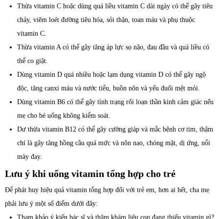
Thừa vitamin C hoặc dùng quá liều vitamin C dài ngày có thể gây tiêu
chảy, viêm loét đường tiêu hóa, sỏi thận, toan máu và phụ thuộc
vitamin C.
Thừa vitamin A có thể gây tăng áp lực sọ não, đau đầu và quá liều có
thể co giật.
Dùng vitamin D quá nhiều hoặc lạm dụng vitamin D có thể gây ngộ
độc, tăng canxi máu và nước tiểu, buồn nôn và yếu đuối mệt mỏi.
Dùng vitamin B6 có thể gây tình trạng rối loạn thần kinh cảm giác nếu
mẹ cho bé uống không kiểm soát.
Dư thừa vitamin B12 có thể gây cường giáp và mắc bệnh cơ tim, thậm
chí là gây tăng hồng cầu quá mức và nôn nao, chóng mặt, dị ứng, nổi
mày đay.
Lưu ý khi uống vitamin tổng hợp cho trẻ
Để phát huy hiệu quả vitamin tổng hợp đối với trẻ em, hơn ai hết, cha mẹ
phải lưu ý một số điểm dưới đây:
Tham khảo ý kiến bác sĩ và thăm khám liệu con đang thiếu vitamin gì?