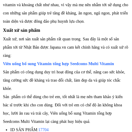
vitamin và khoáng chất như nhau, vì vậy mà mẹ nên nhắm tới sử dụng cho
con những sản phẩm giúp trẻ tăng đề kháng, ăn ngon, ngủ ngon, phát triển
toàn diện và được đông đảo phụ huynh lựa chọn.
Xuất xứ sản phẩm
Xuất xứ, nơi sản xuất sản phẩm rất quan trọng. Sau đây là một số sản
phẩm tới từ Nhật Bản được Japana.vn cam kết chính hãng và có xuất xứ rõ
ràng:
Viên uống bổ sung Vitamin tổng hợp Seedcoms Multi Vitamin
Sản phẩm có công dụng duy trì hoạt động của cơ thể, nâng cao sức khỏe,
tăng cường sức đề kháng và trao đổi chất, làm đẹp da và giúp tóc chắc
khỏe.
Sản phẩm có thể dùng cho trẻ em, tốt nhất là mẹ nên tham khảo ý kiến
bác sĩ trước khi cho con dùng. Đối với trẻ em có chế độ ăn không khoa
học, lười ăn rau và trái cây, Viên uống bổ sung Vitamin tổng hợp
Seedcoms Multi Vitamin lại càng phát huy hiệu quả.
ID SẢN PHẨM:
17704