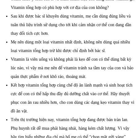
Vitamin tổng hợp có phù hợp với cơ địa của con không?
Sau khi được bác sĩ khuyên dùng vitamin, mẹ cần dùng đúng liều và
tuân thủ liệu trình sử dụng cho tới khi cảm nhận cơ thể con đang dần
thay đổi tích cực hơn.
Mẹ nên dùng một loại vitamin nhất định, không nên dùng quá nhiều
loại vitamin tổng hợp trừ khi được chỉ định bởi bác sĩ.
Vitamin là viên uống và không phải là kẹo để con có thể dùng bất kỳ
lúc nào, vì vậy mà mẹ nên để vitamin tránh xa tầm tay của con và bảo
quản thực phẩm ở nơi khô ráo, thoáng mát.
Kết hợp vitamin tổng hợp cùng chế độ ăn lành mạnh và sinh hoạt tích
cực để con có thể hấp thu đầy đủ dưỡng chất vào cơ thể. Hãy thuyết
phục con ăn rau nhiều hơn, cho con dùng các dạng kẹo vitamin thay vì
đồ ăn vặt.
Trên thị trường hiện nay, vitamin tổng hợp đang được bán tràn lan.
Phụ huynh rất dễ mua phải hàng nhái, hàng kém chất lượng. Vì vậy
hãy tìm hiểu những địa chỉ mà bố mẹ có thể “chọn mặt gửi vàng”.