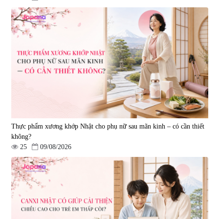
Viên uống hỗ trợ giấc ngủ Fujina
Viên uống phòng ngừa & hỗ trợ
Sleepy Nhật Bản 80 viên
điều trị đột quỵ Biken Kinase
Gold 60 viên
|
13.760
|
0
580.000 đ
1.570.000 đ
Thực phẩm xương khớp Nhật cho phụ nữ sau mãn kinh – có cần thiết
không?
25
09/08/2026