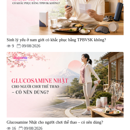
1.490.000 đ
980.000 đ
Sinh lý yếu ở nam giới có khắc phục bằng TPBVSK không?
9
09/08/2026
Viên uống bổ gan Ribeto Shoji
Viên uống hỗ trợ cải thiện thoát
Hepaclean 60 viên
vị đĩa đệm Kyoto Has 30 viên
|
543.205
|
14.560
690.000 đ
1.600.000 đ
Glucosamine Nhật cho người chơi thể thao – có nên dùng?
16
09/08/2026