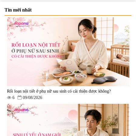
Tin mới nhất
Viên uống bổ não Ribeto Shoji
Viên nang uống cải thiện thị lực,
Ichoha Ekisu Plus - 90 viên
trí nhớ DHA + EPA + Flaxseed
Oil 30 viên/gói - Date 02/2027
|
57.920
|
52.346
1.450.000 đ
225.000 đ
Rối loạn nội tiết ở phụ nữ sau sinh có cải thiện được không?
6
09/08/2026
Tẩy tế bào chết Nichiei Bussan
Viên uống hỗ trợ bền thành
Nano NMN+ Peeling Gel
mạch, ngừa tai biến Elastin Plus
Luxury 200g
& Nattokinase Hokoen 80 viên
|
0
|
0