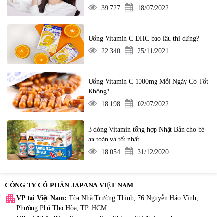
39.727
18/07/2022
Uống Vitamin C DHC bao lâu thì dừng?
22.340
25/11/2021
Uống Vitamin C 1000mg Mỗi Ngày Có Tốt
Không?
18.198
02/07/2022
3 dòng Vitamin tổng hợp Nhật Bản cho bé
an toàn và tốt nhất
18.054
31/12/2020
CÔNG TY CỔ PHẦN JAPANA VIỆT NAM
apartment
VP tại Việt Nam:
Tòa Nhà Trường Thịnh, 76 Nguyễn Háo Vĩnh,
Phường Phú Thọ Hòa, TP. HCM