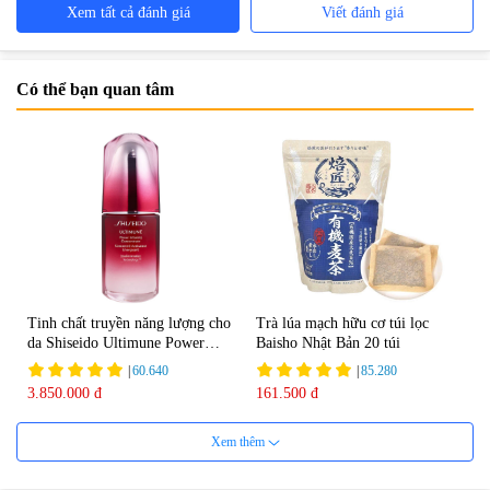
Xem tất cả đánh giá
Viết đánh giá
Có thể bạn quan tâm
Tinh chất truyền năng lượng cho
Trà lúa mạch hữu cơ túi lọc
da Shiseido Ultimune Power
Baisho Nhật Bản 20 túi
75ml
|
60.640
|
85.280
3.850.000 đ
161.500 đ
Xem thêm