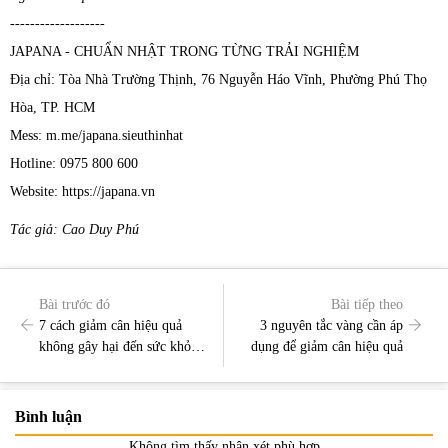
-------------------
JAPANA - CHUẨN NHẬT TRONG TỪNG TRẢI NGHIỆM
Địa chỉ: Tòa Nhà Trường Thịnh, 76 Nguyễn Háo Vĩnh, Phường Phú Thọ
Hòa, TP. HCM
Mess: m.me/japana.sieuthinhat
Hotline: 0975 800 600
Website: https://japana.vn
Tác giả: Cao Duy Phú
Bài trước đó
Bài tiếp theo
7 cách giảm cân hiệu quả
3 nguyên tắc vàng cần áp
không gây hại đến sức khỏe
dụng để giảm cân hiệu quả
bạn nên biết
Bình luận
Không tìm thấy nhận xét phù hợp