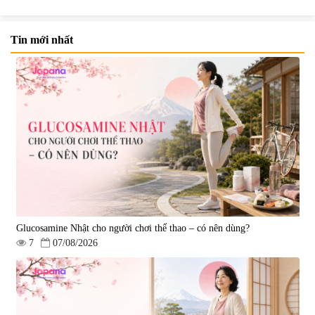
Tin mới nhất
Viên uống bổ não Ribeto Shoji
Viên nang uống cải thiện thị lực,
Ichoha Ekisu Plus - 90 viên
trí nhớ DHA + EPA + Flaxseed
Oil 30 viên/gói - Date 02/2027
|
57.920
|
52.346
1.450.000 đ
225.000 đ
Glucosamine Nhật cho người chơi thể thao – có nên dùng?
7
07/08/2026
Tẩy tế bào chết Nichiei Bussan
Viên uống hỗ trợ bền thành
Nano NMN+ Peeling Gel
mạch, ngừa tai biến Elastin Plus
Luxury 200g
& Nattokinase Hokoen 80 viên