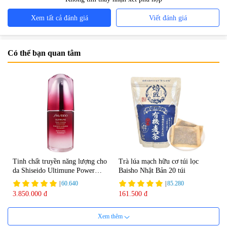
Xem tất cả đánh giá
Viết đánh giá
Có thể bạn quan tâm
Tinh chất truyền năng lượng cho
Trà lúa mạch hữu cơ túi lọc
da Shiseido Ultimune Power
Baisho Nhật Bản 20 túi
75ml
|
60.640
|
85.280
3.850.000 đ
161.500 đ
Xem thêm