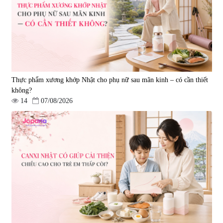
|
0
|
0
1.490.000 đ
980.000 đ
Thực phẩm xương khớp Nhật cho phụ nữ sau mãn kinh – có cần thiết
không?
14
07/08/2026
Viên uống bổ gan Ribeto Shoji
Viên uống hỗ trợ cải thiện thoát
Hepaclean 60 viên
vị đĩa đệm Kyoto Has 30 viên
|
543.205
|
14.560
690.000 đ
1.600.000 đ