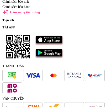
Chính sách bảo mật
Chính sách bảo hành
auto_awesome
Cẩm nang tiêu dùng
Tiện ích
TẢI APP
THANH TOÁN
VẬN CHUYỂN