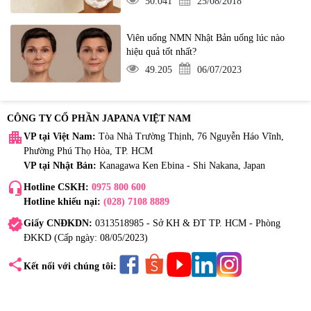
50.041
25/08/2018
Viên uống NMN Nhật Bản uống lúc nào
hiệu quả tốt nhất?
49.205
06/07/2023
CÔNG TY CỔ PHẦN JAPANA VIỆT NAM
apartment
VP tại Việt Nam:
Tòa Nhà Trường Thịnh, 76 Nguyễn Háo Vĩnh,
Phường Phú Thọ Hòa, TP. HCM
VP tại Nhật Bản:
Kanagawa Ken Ebina - Shi Nakana, Japan
headset_mic
Hotline CSKH:
0975 800 600
Hotline khiếu nại:
(028) 7108 8889
verified
Giấy CNĐKDN:
0313518985 - Sở KH & ĐT TP. HCM - Phòng
ĐKKD (Cấp ngày: 08/05/2023)
share
Kết nối với chúng tôi: