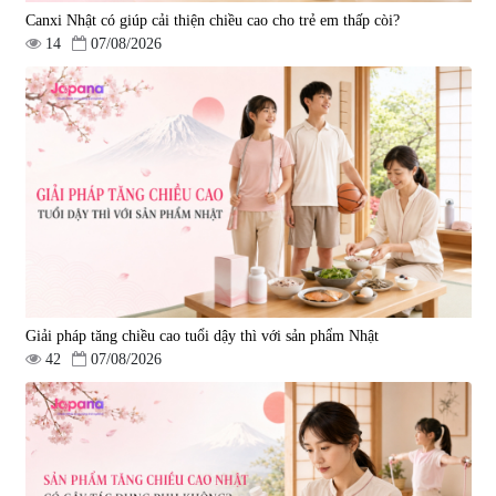
Canxi Nhật có giúp cải thiện chiều cao cho trẻ em thấp còi?
14
07/08/2026
Viên uống hỗ trợ giấc ngủ Fujina
Viên uống phòng ngừa & hỗ trợ
Sleepy Nhật Bản 80 viên
điều trị đột quỵ Biken Kinase
Gold 60 viên
|
13.760
|
0
580.000 đ
1.570.000 đ
Giải pháp tăng chiều cao tuổi dậy thì với sản phẩm Nhật
42
07/08/2026