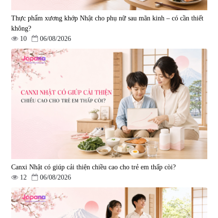
Thực phẩm xương khớp Nhật cho phụ nữ sau mãn kinh – có cần thiết
không?
10
06/08/2026
Viên uống hỗ trợ tăng cường
Viên uống chống lão hóa, tăng
sinh lý nam Fujina Monster Shot
sức khỏe Yangmiwa NMN 60
150 viên
viên
|
12.480
|
42.588
880.000 đ
5.500.000 đ
Canxi Nhật có giúp cải thiện chiều cao cho trẻ em thấp còi?
12
06/08/2026
Viên uống phòng ngừa đột quỵ,
tai biến Nattokinase Nano
Premium 120 viên
|
149.877