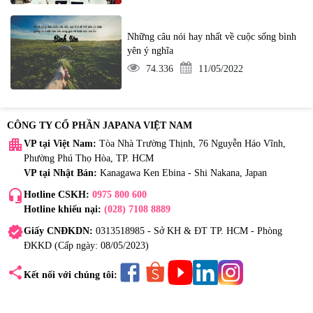
Những câu nói hay nhất về cuộc sống bình
yên ý nghĩa
74.336
11/05/2022
CÔNG TY CỔ PHẦN JAPANA VIỆT NAM
apartment
VP tại Việt Nam:
Tòa Nhà Trường Thịnh, 76 Nguyễn Háo Vĩnh,
Phường Phú Thọ Hòa, TP. HCM
VP tại Nhật Bản:
Kanagawa Ken Ebina - Shi Nakana, Japan
headset_mic
Hotline CSKH:
0975 800 600
Hotline khiếu nại:
(028) 7108 8889
verified
Giấy CNĐKDN:
0313518985 - Sở KH & ĐT TP. HCM - Phòng
ĐKKD (Cấp ngày: 08/05/2023)
share
Kết nối với chúng tôi: