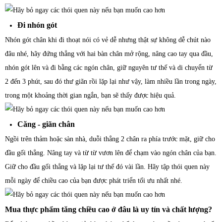
Đi nhón gót
Nhón gót chân khi đi thoạt nói có vẻ dễ nhưng thật sự không dễ chút nào
đâu nhé, hãy đứng thẳng với hai bàn chân mở rộng, nâng cao tay qua đầu,
nhón gót lên và đi bằng các ngón chân, giữ nguyên tư thế và di chuyển từ
2 đến 3 phút, sau đó thư giãn rồi lặp lại như vậy, làm nhiều lần trong ngày,
trong một khoảng thời gian ngắn, bạn sẽ thấy được hiệu quả.
Căng - giãn chân
Ngồi trên thảm hoặc sàn nhà, duỗi thẳng 2 chân ra phía trước mặt, giữ cho
đầu gối thẳng. Nâng tay và từ từ vươn lên để chạm vào ngón chân của bạn.
Giữ cho đầu gối thẳng và lặp lại tư thế đó vài lần. Hãy tập thói quen này
mỗi ngày để chiều cao của bạn được phát triển tối ưu nhất nhé.
Mua thực phẩm tăng chiều cao ở đâu là uy tín và chất lượng?