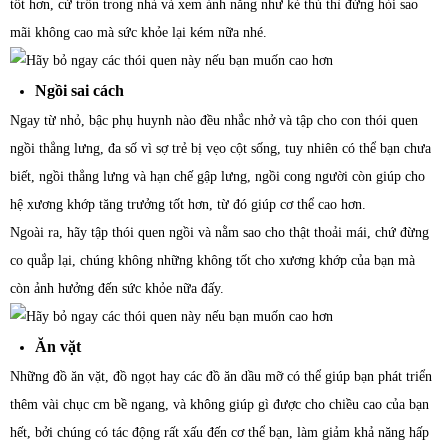
tốt hơn, cứ trốn trong nhà và xem ánh nắng như kẻ thù thì đừng hỏi sao
mãi không cao mà sức khỏe lại kém nữa nhé.
Ngồi sai cách
Ngay từ nhỏ, bậc phụ huynh nào đều nhắc nhở và tập cho con thói quen
ngồi thẳng lưng, đa số vì sợ trẻ bị vẹo cột sống, tuy nhiên có thể bạn chưa
biết, ngồi thẳng lưng và hạn chế gập lưng, ngồi cong người còn giúp cho
hệ xương khớp tăng trưởng tốt hơn, từ đó giúp cơ thể cao hơn.
Ngoài ra, hãy tập thói quen ngồi và nằm sao cho thật thoải mái, chứ đừng
co quắp lại, chúng không những không tốt cho xương khớp của bạn mà
còn ảnh hưởng đến sức khỏe nữa đấy.
Ăn vặt
Những đồ ăn vặt, đồ ngọt hay các đồ ăn dầu mỡ có thể giúp bạn phát triển
thêm vài chục cm bề ngang, và không giúp gì được cho chiều cao của bạn
hết, bởi chúng có tác động rất xấu đến cơ thể bạn, làm giảm khả năng hấp