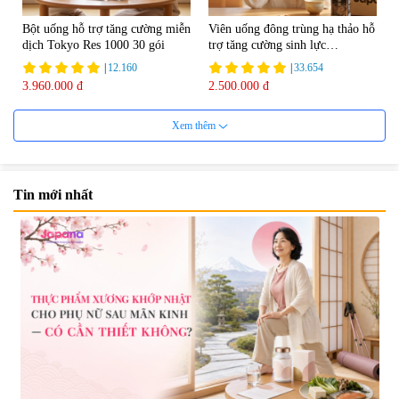
Bột uống hỗ trợ tăng cường miễn
Viên uống đông trùng hạ thảo hỗ
dịch Tokyo Res 1000 30 gói
trợ tăng cường sinh lực
Tohchukasou Premium Yo
|
12.160
|
33.654
Group 180 viên - Date 08/2027
3.960.000 đ
2.500.000 đ
Xem thêm
Tin mới nhất
Mặt Nạ Nichiei Bussan Nano
Viên uống bổ não Ribeto Shoji
NMN+ 3D Face Mask Luxury (8
Ichoha Ekisu Plus - 90 viên
miếng)
|
0
|
57.920
1.890.000 đ
1.450.000 đ