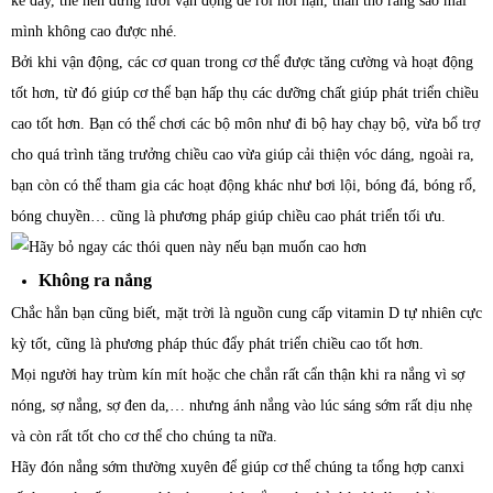
kể đấy, thế nên đừng lười vận động để rồi hối hận, than thở rằng sao mãi
mình không cao được nhé.
Bởi khi vận động, các cơ quan trong cơ thể được tăng cường và hoạt động
tốt hơn, từ đó giúp cơ thể bạn hấp thụ các dưỡng chất giúp phát triển chiều
cao tốt hơn. Bạn có thể chơi các bộ môn như đi bộ hay chạy bộ, vừa bổ trợ
cho quá trình tăng trưởng chiều cao vừa giúp cải thiện vóc dáng, ngoài ra,
bạn còn có thể tham gia các hoạt động khác như bơi lội, bóng đá, bóng rổ,
bóng chuyền… cũng là phương pháp giúp chiều cao phát triển tối ưu.
Không ra nắng
Chắc hẳn bạn cũng biết, mặt trời là nguồn cung cấp vitamin D tự nhiên cực
kỳ tốt, cũng là phương pháp thúc đẩy phát triển chiều cao tốt hơn.
Mọi người hay trùm kín mít hoặc che chắn rất cẩn thận khi ra nắng vì sợ
nóng, sợ nắng, sợ đen da,… nhưng ánh nắng vào lúc sáng sớm rất dịu nhẹ
và còn rất tốt cho cơ thể cho chúng ta nữa.
Hãy đón nắng sớm thường xuyên để giúp cơ thể chúng ta tổng hợp canxi