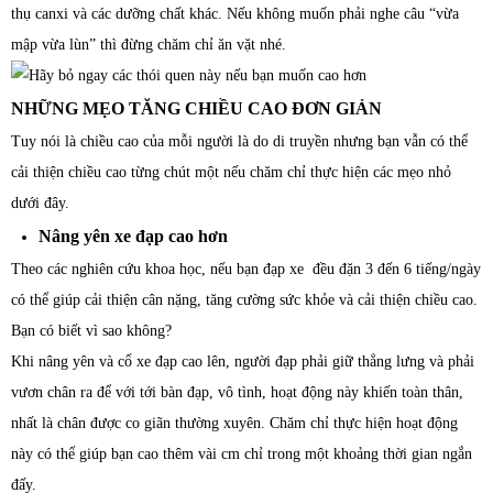
thụ canxi và các dưỡng chất khác. Nếu không muốn phải nghe câu “vừa
mập vừa lùn” thì đừng chăm chỉ ăn vặt nhé.
NHỮNG MẸO TĂNG CHIỀU CAO ĐƠN GIẢN
Tuy nói là chiều cao của mỗi người là do di truyền nhưng bạn vẫn có thể
cải thiện chiều cao từng chút một nếu chăm chỉ thực hiện các mẹo nhỏ
dưới đây.
Nâng yên xe đạp cao hơn
Theo các nghiên cứu khoa học, nếu bạn đạp xe đều đặn 3 đến 6 tiếng/ngày
có thể giúp cải thiện cân nặng, tăng cường sức khỏe và cải thiện chiều cao.
Bạn có biết vì sao không?
Khi nâng yên và cổ xe đạp cao lên, người đạp phải giữ thẳng lưng và phải
vươn chân ra để với tới bàn đạp, vô tình, hoạt động này khiến toàn thân,
nhất là chân được co giãn thường xuyên. Chăm chỉ thực hiện hoạt động
này có thể giúp bạn cao thêm vài cm chỉ trong một khoảng thời gian ngắn
đấy.