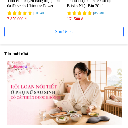
Tinh chất truyền năng lượng cho
Trà lúa mạch hữu cơ túi lọc
da Shiseido Ultimune Power
Baisho Nhật Bản 20 túi
75ml
|
60.640
|
85.280
3.850.000 đ
161.500 đ
Xem thêm
Tin mới nhất
Viên uống bổ não Ribeto Shoji
Viên nang uống cải thiện thị lực,
Ichoha Ekisu Plus - 90 viên
trí nhớ DHA + EPA + Flaxseed
Oil 30 viên/gói - Date 02/2027
|
57.920
|
52.346
1.450.000 đ
225.000 đ