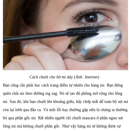
Cách chuốt cho bờ mi dày (Ảnh: Internet) .
Bạn cũng cần phải học cách trang điểm tự nhiên cho hàng mi. Bạn đừng
quên chải mi theo đường zig zag. Nó sẽ tạo độ phồng mở rộng cho lông
mi. Sau đó, khi bạn chuốt lên khoảng giữa, hãy chớp mắt để toàn bộ sợi mi
còn lại lướt qua đầu cọ. Và một lỗi hay thường gặp nữa là chúng ta thường
bỏ qua phần gốc mi. Rất nhiều người chỉ chuốt mascara ở phần ngọn sợi
lông mi mà không chuốt phần gốc. Như vậy hàng mi sẽ không được tự