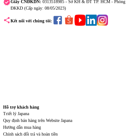
verified
Giấy CNĐKDN:
0313518985 - Sở KH & ĐT TP. HCM - Phòng
ĐKKD (Cấp ngày: 08/05/2023)
share
Kết nối với chúng tôi:
Hỗ trợ khách hàng
Triết lý Japana
Quy định bán hàng trên Website Japana
Hướng dẫn mua hàng
Chính sách đổi trả và hoàn tiền