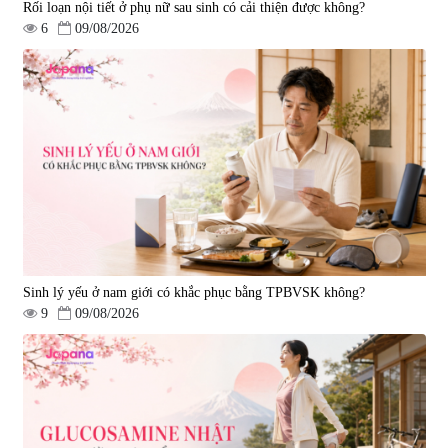
Rối loạn nội tiết ở phụ nữ sau sinh có cải thiện được không?
6
09/08/2026
Tẩy tế bào chết Nichiei Bussan
Viên uống hỗ trợ bền thành
Nano NMN+ Peeling Gel
mạch, ngừa tai biến Elastin Plus
Luxury 200g
& Nattokinase Hokoen 80 viên
|
0
|
0
1.490.000 đ
980.000 đ
Sinh lý yếu ở nam giới có khắc phục bằng TPBVSK không?
9
09/08/2026
Viên uống bổ gan Ribeto Shoji
Viên uống hỗ trợ cải thiện thoát
Hepaclean 60 viên
vị đĩa đệm Kyoto Has 30 viên
|
543.205
|
14.560
690.000 đ
1.600.000 đ