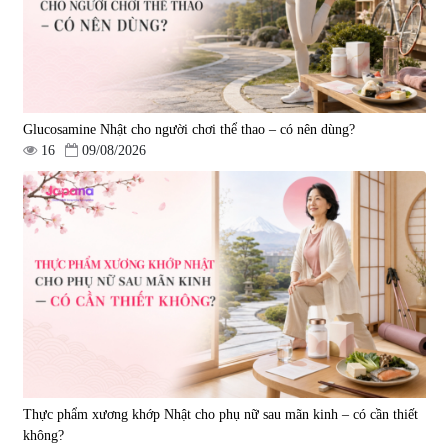
Glucosamine Nhật cho người chơi thể thao – có nên dùng?
16
09/08/2026
Viên uống hỗ trợ giấc ngủ Fujina
Viên uống phòng ngừa & hỗ trợ
Sleepy Nhật Bản 80 viên
điều trị đột quỵ Biken Kinase
Gold 60 viên
|
13.760
|
0
580.000 đ
1.570.000 đ
Thực phẩm xương khớp Nhật cho phụ nữ sau mãn kinh – có cần thiết
không?