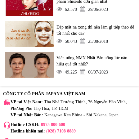
phẩm Shiseido đơn giản nhất
62.570
29/06/2023
Đắp mặt nạ xong thì nên làm gì tiếp theo để
tốt nhất cho da?
50.043
25/08/2018
Viên uống NMN Nhật Bản uống lúc nào
hiệu quả tốt nhất?
49.225
06/07/2023
CÔNG TY CỔ PHẦN JAPANA VIỆT NAM
apartment
VP tại Việt Nam:
Tòa Nhà Trường Thịnh, 76 Nguyễn Háo Vĩnh,
Phường Phú Thọ Hòa, TP. HCM
VP tại Nhật Bản:
Kanagawa Ken Ebina - Shi Nakana, Japan
headset_mic
Hotline CSKH:
0975 800 600
Hotline khiếu nại:
(028) 7108 8889