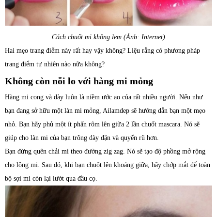
Cách chuốt mi không lem (Ảnh: Internet)
Hai mẹo trang điểm này rất hay vậy không? Liệu rằng có phương pháp
trang điểm tự nhiên nào nữa không?
Không còn nỗi lo với hàng mi mỏng
Hàng mi cong và dày luôn là niềm ước ao của rất nhiều người. Nếu như
bạn đang sở hữu một làn mi mỏng, Ailamdep sẽ hướng dẫn bạn một mẹo
nhỏ. Bạn hãy phủ một ít phấn rôm lên giữa 2 lần chuốt mascara. Nó sẽ
giúp cho làn mi của bạn trông dày dặn và quyến rũ hơn.
Bạn đừng quên chải mi theo đường zig zag. Nó sẽ tạo độ phồng mở rộng
cho lông mi. Sau đó, khi bạn chuốt lên khoảng giữa, hãy chớp mắt để toàn
bộ sợi mi còn lại lướt qua đầu cọ.