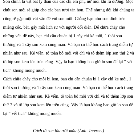
Son chính là vật bất ly thân của các chị em phụ nữ mỗi khi ra đường. Một
chút son môi sẽ giúp cho các bạn tươi tắn hơn. Thế nhưng đôi khi chúng ta
cũng sẽ gặp một vài vấn đề với son môi. Chẳng hạn như son dính trên
miệng cốc, bát, gây mất lịch sự với người đối diện. Để chữa cháy cho
những vấn đề này, bạn chỉ cần chuẩn bị 1 cây chì kẻ môi, 1 thỏi son
thường và 1 cây son kem cùng màu. Và bạn có thể học cách trang điểm tự
nhiên như sau. Kẻ viền, tô toàn bộ môi với chì và tô thêm lớp son thứ 2 và
tô lớp son kem lên trên cùng. Vậy là bạn không bao giờ lo son để lại “ vết
tích” không mong muốn.
Cách chữa cháy cho môi bị lem, bạn chỉ cần chuẩn bị 1 cây chì kẻ môi, 1
thỏi son thường và 1 cây son kem cùng màu. Và bạn có thể học cách trang
điểm tự nhiên như sau. Kẻ viền, tô toàn bộ môi với chì và tô thêm lớp son
thứ 2 và tô lớp son kem lên trên cùng. Vậy là bạn không bao giờ lo son để
lại “ vết tích” không mong muốn.
Cách tô son lâu trôi màu (Ảnh: Internet).