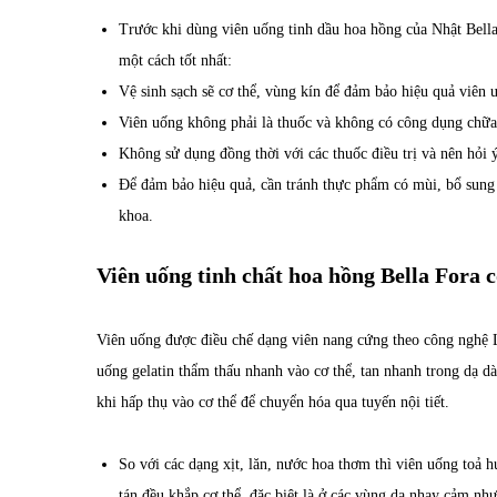
Trước khi dùng viên uống tinh dầu hoa hồng của Nhật Bella
một cách tốt nhất:
Vệ sinh sạch sẽ cơ thể, vùng kín để đảm bảo hiệu quả viên 
Viên uống không phải là thuốc và không có công dụng chữa
Không sử dụng đồng thời với các thuốc điều trị và nên hỏi ý
Để đảm bảo hiệu quả, cần tránh thực phẩm có mùi, bổ sung
khoa.
Viên uống tinh chất hoa hồng Bella Fora 
Viên uống được điều chế dạng viên nang cứng theo công nghệ L
uống gelatin thẩm thấu nhanh vào cơ thể, tan nhanh trong dạ d
khi hấp thụ vào cơ thể để chuyển hóa qua tuyến nội tiết.
So với các dạng xịt, lăn, nước hoa thơm thì viên uống toả
tán đều khắp cơ thể, đặc biệt là ở các vùng da nhạy cảm nh