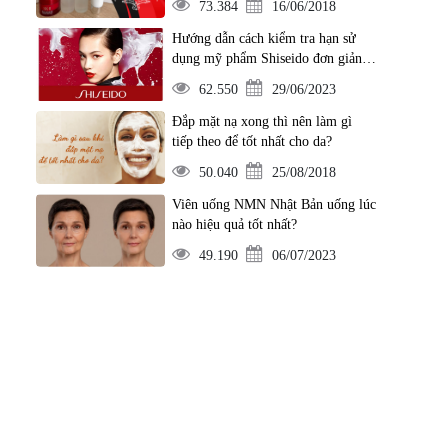
73.384
16/06/2018
Hướng dẫn cách kiểm tra hạn sử
dụng mỹ phẩm Shiseido đơn giản
nhất
62.550
29/06/2023
Đắp mặt nạ xong thì nên làm gì
tiếp theo để tốt nhất cho da?
50.040
25/08/2018
Viên uống NMN Nhật Bản uống lúc
nào hiệu quả tốt nhất?
49.190
06/07/2023