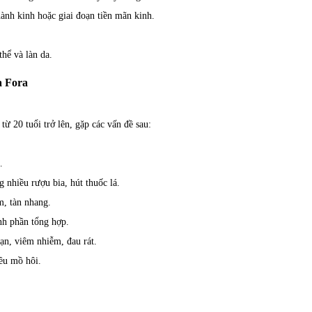
 hành kinh hoặc giai đoạn tiền mãn kinh.
hể và làn da.
a Fora
ừ 20 tuổi trở lên, gặp các vấn đề sau:
…
 nhiều rượu bia, hút thuốc lá.
m, tàn nhang.
nh phần tổng hợp.
ạn, viêm nhiễm, đau rát.
iều mồ hôi.