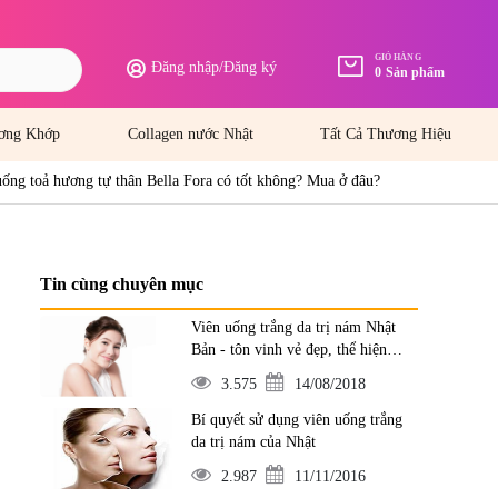
GIỎ HÀNG
Đăng nhập
/
Đăng ký
0
Sản phẩm
ơng Khớp
Collagen nước Nhật
Tất Cả Thương Hiệu
ống toả hương tự thân Bella Fora có tốt không? Mua ở đâu?
Tin cùng chuyên mục
Viên uống trắng da trị nám Nhật
Bản - tôn vinh vẻ đẹp, thể hiện
đẳng cấp
3.575
14/08/2018
Bí quyết sử dụng viên uống trắng
da trị nám của Nhật
2.987
11/11/2016