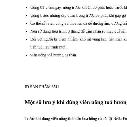
Uống 01 viên/ngày, uống trước khi ăn 30 phút hoặc trước kh
Uống trước những dịp quan trọng trước 30 phút khi gặp gỡ
Có thể cắt viên uống và thoa lên da để dưỡng ẩm, dưỡng tr
Nên sử dụng liệu trình 3 tháng để cảm nhận rõ hiệu quả sả
Đối với người bị viêm nhiễm, khô rát vùng kín, tiền mãn kin
tiếp tục liệu trình mới.
viên uống toả hương tự thân
ID SẢN PHẨM:
3511
Một số lưu ý khi dùng viên uống toả hươn
Trước khi dùng viên uống
tinh dầu hoa hồng của Nhật
Bella Fo