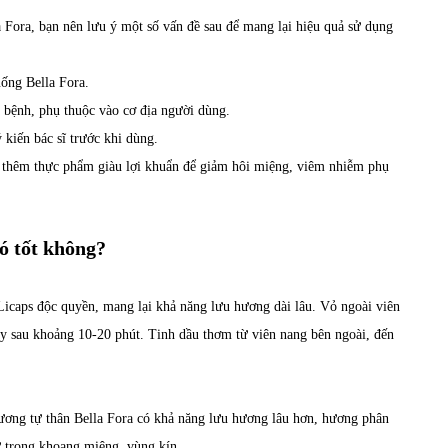
 Fora, bạn nên lưu ý một số vấn đề sau để mang lại hiệu quả sử dụng
uống Bella Fora.
 bệnh, phụ thuộc vào cơ địa người dùng.
 kiến bác sĩ trước khi dùng.
 thêm thực phẩm giàu lợi khuẩn để giảm hôi miệng, viêm nhiễm phụ
có tốt không?
icaps độc quyền, mang lại khả năng lưu hương dài lâu. Vỏ ngoài viên
ày sau khoảng 10-20 phút. Tinh dầu thơm từ viên nang bên ngoài, đến
 hương tự thân Bella Fora có khả năng lưu hương lâu hơn, hương phân
ư trong khoang miệng, vùng kín.