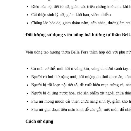
Điều hòa nội tiết tố nữ, giảm các triệu chứng khó chịu khi
Cải thiện sinh lý nữ, giảm khô hạn, viêm nhiễm.
Chống lão hóa da, giảm thâm nám, nếp nhăn, dưỡng ẩm cơ t
Đối tượng sử dụng viên uống toả hương tự thân Bell
Viên uống tạo hương thơm Bella Fora thích hợp đối với phụ nữ t
Có mùi cơ thể, mùi hôi ở vùng kín, vùng da dưới cánh tay
Người có hơi thở nặng mùi, hôi miệng do thói quen ăn, uống
Người bị rối loạn nội tiết tố, dễ xuất hiện mụn trứng cá, ná
Người bị dị ứng nước hoa, các sản phẩm xịt ngoài chứa thà
Phụ nữ mong muốn cải thiện chức năng sinh lý, giảm khô h
Phụ nữ giai đoạn tiền mãn kinh dễ cáu gắt, mệt mỏi, đổ nh
Cách sử dụng