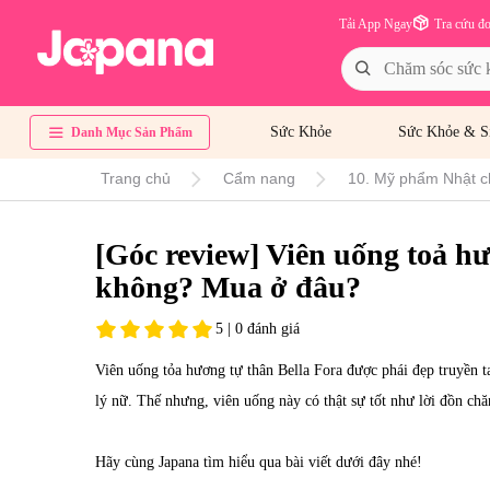
Tải App Ngay
Tra cứu đ
Sức Khỏe
Sức Khỏe & S
Danh Mục Sản Phẩm
Trang chủ
Cẩm nang
10. Mỹ phẩm Nhật c
[Góc review] Viên uống toả hư
không? Mua ở đâu?
5 | 0 đánh giá
Viên uống tỏa hương tự thân
Bella Fora
được phái đẹp truyền t
lý nữ. Thế nhưng, viên uống này có thật sự tốt như lời đồn c
Hãy cùng Japana tìm hiểu qua bài viết dưới đây nhé!