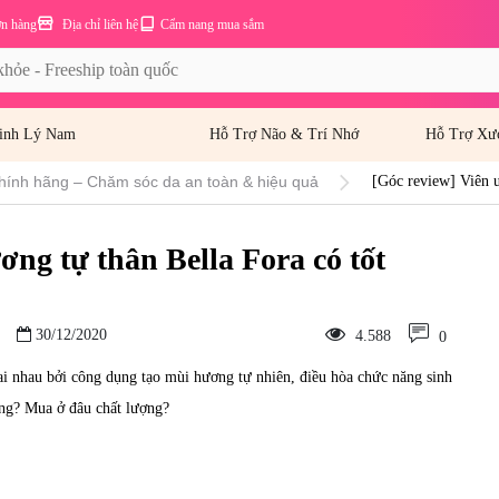
ơn hàng
Địa chỉ liên hệ
Cẩm nang mua sắm
inh Lý Nam
Hỗ Trợ Não & Trí Nhớ
Hỗ Trợ Xư
hính hãng – Chăm sóc da an toàn & hiệu quả
[Góc review] Viên u
ơng tự thân Bella Fora có tốt
30/12/2020
4.588
0
ai nhau bởi công dụng tạo mùi hương tự nhiên, điều hòa chức năng sinh
hăng? Mua ở đâu chất lượng?