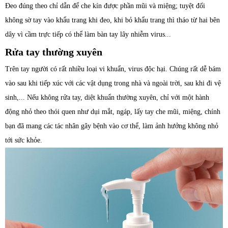
Đeo đúng theo chỉ dẫn để che kín được phần mũi và miệng; tuyệt đối
không sờ tay vào khẩu trang khi đeo, khi bỏ khẩu trang thì tháo từ hai bên
dây vì cầm trực tiếp có thể làm bàn tay lây nhiễm virus...
Rửa tay thường xuyên
Trên tay người có rất nhiều loại vi khuẩn, virus độc hại. Chúng rất dễ bám
vào sau khi tiếp xúc với các vật dụng trong nhà và ngoài trời, sau khi đi vệ
sinh,... Nếu không rửa tay, diệt khuẩn thường xuyên, chỉ với một hành
động nhỏ theo thói quen như dụi mắt, ngáp, lấy tay che mũi, miệng, chính
bạn đã mang các tác nhân gây bệnh vào cơ thể, làm ảnh hưởng không nhỏ
tới sức khỏe.