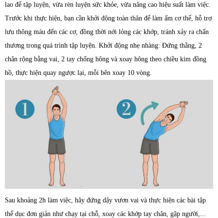
lao để tập luyện, vừa rèn luyện sức khỏe, vừa nâng cao hiệu suất làm việc.
Trước khi thực hiện, bạn cần khởi động toàn thân để làm ấm cơ thể, hỗ trợ
lưu thông máu đến các cơ, đồng thời nới lỏng các khớp, tránh xảy ra chấn
thương trong quá trình tập luyện. Khởi động nhẹ nhàng: Đứng thẳng, 2
chân rộng bằng vai, 2 tay chống hông và xoay hông theo chiều kim đồng
hồ, thực hiện quay ngược lại, mỗi bên xoay 10 vòng.
Sau khoảng 2h làm việc, hãy đứng dậy vươn vai và thực hiện các bài tập
thể dục đơn giản như chạy tại chỗ, xoay các khớp tay chân, gập người,...