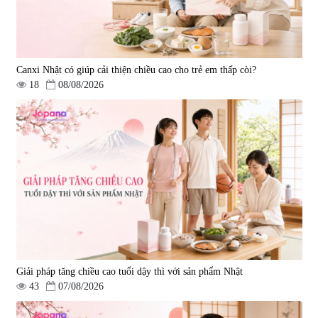
Canxi Nhật có giúp cải thiện chiều cao cho trẻ em thấp còi?
18
08/08/2026
Viên uống hỗ trợ giấc ngủ Fujina
Viên uống phòng ngừa & hỗ trợ
Sleepy Nhật Bản 80 viên
điều trị đột quỵ Biken Kinase
Gold 60 viên
|
13.760
|
0
580.000 đ
1.570.000 đ
Giải pháp tăng chiều cao tuổi dậy thì với sản phẩm Nhật
43
07/08/2026