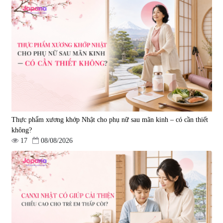
Tẩy tế bào chết Nichiei Bussan
Viên uống hỗ trợ bền thành
Nano NMN+ Peeling Gel
mạch, ngừa tai biến Elastin Plus
Luxury 200g
& Nattokinase Hokoen 80 viên
|
0
|
0
1.490.000 đ
980.000 đ
Thực phẩm xương khớp Nhật cho phụ nữ sau mãn kinh – có cần thiết
không?
17
08/08/2026
Viên uống bổ gan Ribeto Shoji
Viên uống hỗ trợ cải thiện thoát
Hepaclean 60 viên
vị đĩa đệm Kyoto Has 30 viên
|
543.205
|
14.560
690.000 đ
1.600.000 đ