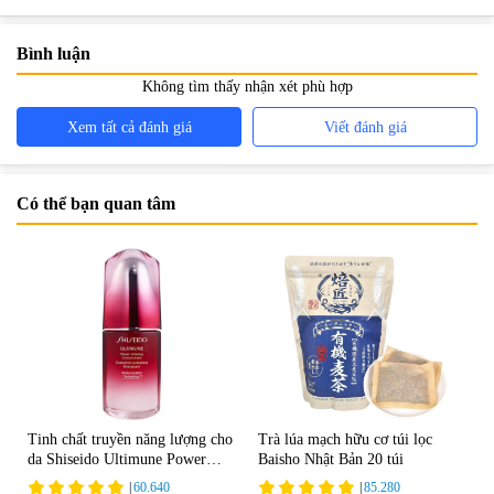
Bình luận
Không tìm thấy nhận xét phù hợp
Xem tất cả đánh giá
Viết đánh giá
Có thể bạn quan tâm
Tinh chất truyền năng lượng cho
Trà lúa mạch hữu cơ túi lọc
da Shiseido Ultimune Power
Baisho Nhật Bản 20 túi
75ml
|
60.640
|
85.280