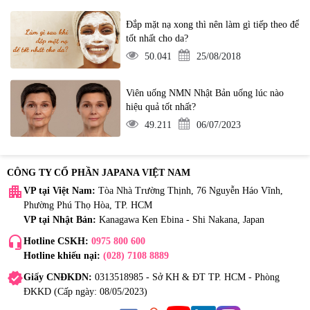
Đắp mặt nạ xong thì nên làm gì tiếp theo để
tốt nhất cho da?
50.041
25/08/2018
Viên uống NMN Nhật Bản uống lúc nào
hiệu quả tốt nhất?
49.211
06/07/2023
CÔNG TY CỔ PHẦN JAPANA VIỆT NAM
apartment
VP tại Việt Nam:
Tòa Nhà Trường Thịnh, 76 Nguyễn Háo Vĩnh,
Phường Phú Thọ Hòa, TP. HCM
VP tại Nhật Bản:
Kanagawa Ken Ebina - Shi Nakana, Japan
headset_mic
Hotline CSKH:
0975 800 600
Hotline khiếu nại:
(028) 7108 8889
verified
Giấy CNĐKDN:
0313518985 - Sở KH & ĐT TP. HCM - Phòng
ĐKKD (Cấp ngày: 08/05/2023)