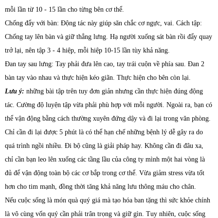
mỗi lần từ 10 - 15 lần cho từng bên cơ thể.
Chống đẩy với bàn: Động tác này giúp săn chắc cơ ngực, vai. Cách tập:
Chống tay lên bàn và giữ thẳng lưng. Hạ người xuống sát bàn rồi đẩy quay
trở lại, nên tập 3 - 4 hiệp, mỗi hiệp 10-15 lần tùy khả năng.
Đan tay sau lưng: Tay phải đưa lên cao, tay trái cuộn về phía sau. Đan 2
bàn tay vào nhau và thực hiện kéo giãn. Thực hiện cho bên còn lại.
Lưu ý:
những bài tập trên tuy đơn giản nhưng cần thực hiện đúng động
tác. Cường độ luyện tập vừa phải phù hợp với mỗi người. Ngoài ra, bạn có
thể vận động bằng cách thường xuyên đứng dậy và đi lại trong văn phòng.
Chỉ cần đi lại được 5 phút là có thể hạn chế những bệnh lý dễ gây ra do
quá trình ngồi nhiều. Đi bộ cũng là giải pháp hay. Không cần đi đâu xa,
chỉ cần bạn leo lên xuống các tầng lầu của công ty mình một hai vòng là
đủ để vận động toàn bộ các cơ bắp trong cơ thể. Vừa giảm stress vừa tốt
hơn cho tim mạnh, đồng thời tăng khả năng lưu thông máu cho chân.
Nếu cuộc sống là món quà quý giá mà tạo hóa ban tặng thì sức khỏe chính
là vô cùng vốn quý cần phải trân trọng và giữ gìn. Tuy nhiên, cuộc sống