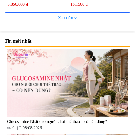
3.850.000 đ
161.500 đ
Xem thêm
Tin mới nhất
Viên uống bổ não Ribeto Shoji
Viên nang uống cải thiện thị lực,
Ichoha Ekisu Plus - 90 viên
trí nhớ DHA + EPA + Flaxseed
Oil 30 viên/gói - Date 02/2027
|
57.920
|
52.346
1.450.000 đ
225.000 đ
Glucosamine Nhật cho người chơi thể thao – có nên dùng?
9
08/08/2026