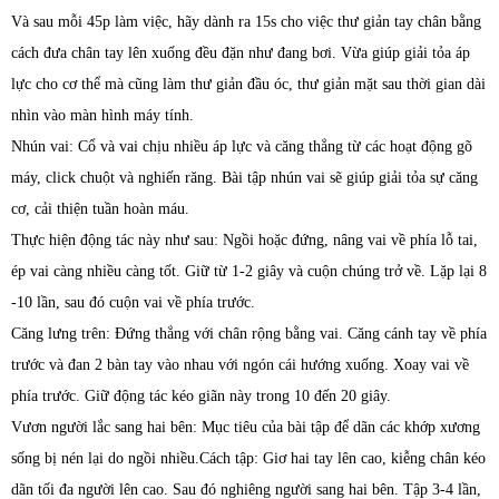
Và sau mỗi 45p làm việc, hãy dành ra 15s cho việc thư giản tay chân bằng
cách đưa chân tay lên xuống đều đặn như đang bơi. Vừa giúp giải tỏa áp
lực cho cơ thể mà cũng làm thư giản đầu óc, thư giản mặt sau thời gian dài
nhìn vào màn hình máy tính.
Nhún vai: Cổ và vai chịu nhiều áp lực và căng thẳng từ các hoạt động gõ
máy, click chuột và nghiến răng. Bài tập nhún vai sẽ giúp giải tỏa sự căng
cơ, cải thiện tuần hoàn máu.
Thực hiện động tác này như sau: Ngồi hoặc đứng, nâng vai về phía lỗ tai,
ép vai càng nhiều càng tốt. Giữ từ 1-2 giây và cuộn chúng trở về. Lặp lại 8
-10 lần, sau đó cuộn vai về phía trước.
Căng lưng trên: Đứng thẳng với chân rộng bằng vai. Căng cánh tay về phía
trước và đan 2 bàn tay vào nhau với ngón cái hướng xuống. Xoay vai về
phía trước. Giữ động tác kéo giãn này trong 10 đến 20 giây.
Vươn người lắc sang hai bên: Mục tiêu của bài tập để dãn các khớp xương
sống bị nén lại do ngồi nhiều.Cách tập: Giơ hai tay lên cao, kiễng chân kéo
dãn tối đa người lên cao. Sau đó nghiêng người sang hai bên. Tập 3-4 lần,