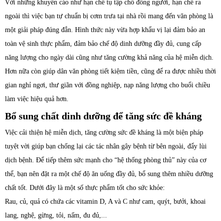
Với những khuyến cáo như hạn chế tụ tập chỗ đông người, hạn chế ra
ngoài thì việc bạn tự chuẩn bị cơm trưa tại nhà rồi mang đến văn phòng là
một giải pháp đúng đắn. Hình thức này vừa hợp khẩu vị lại đảm bảo an
toàn vệ sinh thực phẩm, đảm bảo chế độ dinh dưỡng đầy đủ, cung cấp
năng lượng cho ngày dài cũng như tăng cường khả năng của hệ miễn dịch.
Hơn nữa còn giúp dân văn phòng tiết kiệm tiền, cũng để ra được nhiều thời
gian nghỉ ngơi, thư giãn với đồng nghiệp, nạp năng lượng cho buổi chiều
làm việc hiệu quả hơn.
Bổ sung chất dinh dưỡng để tăng sức đề kháng
Việc cải thiện hệ miễn dịch, tăng cường sức đề kháng là một biện pháp
tuyệt vời giúp bạn chống lại các tác nhân gây bệnh từ bên ngoài, đẩy lùi
dịch bệnh. Để tiếp thêm sức mạnh cho “hệ thống phòng thủ” này của cơ
thể, bạn nên đặt ra một chế độ ăn uống đầy đủ, bổ sung thêm nhiều dưỡng
chất tốt. Dưới đây là một số thực phẩm tốt cho sức khỏe:
Rau, củ, quả có chứa các vitamin D, A và C như cam, quýt, bưởi, khoai
lang, nghệ, gừng, tỏi, nấm, đu đủ,...