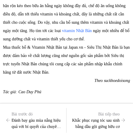
bận rộn kéo theo bữa ăn hằng ngày không đầy đủ, chế độ ăn uống không
điều độ, dẫn tới thiếu vitamin và khoáng chất, đây là những chất rất cần
thiết cho cuộc sống. Do vậy, nhu cầu bổ sung thêm vitamin và khoáng chất
ngày một tăng. Họ tìm tới các loại
vitamin Nhật Bản
ngày một nhiều để bổ
sung dưỡng chất và vitamin thiết yếu cho cơ thể.
Mua thuốc bổ & Vitamin Nhật Bản tại Japan.vn - Siêu Thị Nhật Bản là bạn
được đảm bảo về chất lượng cũng như nguồn gốc sản phẩm bởi Siêu thị
trực tuyến Nhật Bản chúng tôi cung cấp các sản phẩm nhập khẩu chính
hãng từ đất nước Nhật Bản.
Theo suckhoedoisong
Tác giả: Cao Duy Phú
Bài trước đó
Bài tiếp theo
Đánh bay gàu mùa nắng hiệu
Khắc phục rụng tóc sau sinh
quả với bí quyết của chuyên
bằng dầu gội gừng hữu cơ
gia