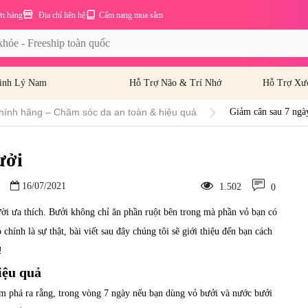
ơn hàng
Địa chỉ liên hệ
Cẩm nang mua sắm
inh Lý Nam
Hỗ Trợ Não & Trí Nhớ
Hỗ Trợ Xư
hính hãng – Chăm sóc da an toàn & hiệu quả
Giảm cân sau 7 ngà
ưởi
16/07/2021
1.502
0
ười ưa thích. Bưởi không chỉ ăn phần ruột bên trong mà phần vỏ bạn có
chính là sự thật, bài viết sau đây chúng tôi sẽ giới thiệu đến bạn cách
!
iệu quả
m phá ra rằng, trong vòng 7 ngày nếu bạn dùng vỏ bưởi và nước bưởi