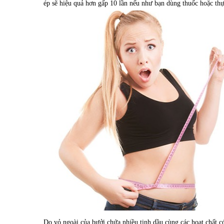
ép sẽ hiệu quả hơn gấp 10 lần nếu như bạn dùng thuốc hoặc th
Do vỏ ngoài của bưởi chứa nhiều tinh dầu cùng các hoạt chất 