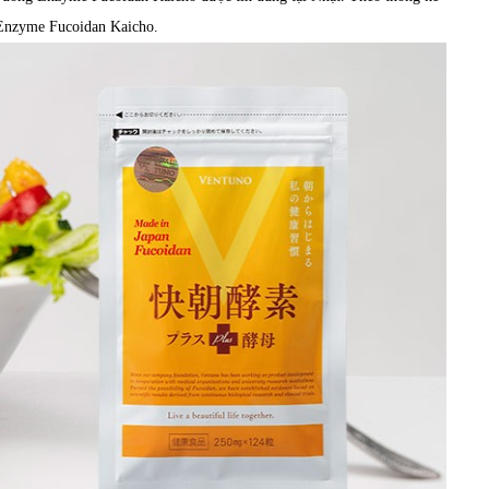
g Enzyme Fucoidan Kaicho.