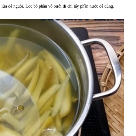
t lửa để nguội. Lọc bỏ phần vỏ bưởi đi chỉ lấy phần nước để dùng.