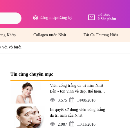
GIỎ HÀNG
Đăng nhập
/
Đăng ký
0
Sản phẩm
ơng Khớp
Collagen nước Nhật
Tất Cả Thương Hiệu
y với vỏ bưởi
Tin cùng chuyên mục
Viên uống trắng da trị nám Nhật
Bản - tôn vinh vẻ đẹp, thể hiện
đẳng cấp
3.575
14/08/2018
Bí quyết sử dụng viên uống trắng
da trị nám của Nhật
2.987
11/11/2016