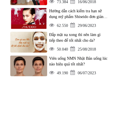
73.384
16/06/2018
Hướng dẫn cách kiểm tra hạn sử
dụng mỹ phẩm Shiseido đơn giản
nhất
62.550
29/06/2023
Đắp mặt nạ xong thì nên làm gì
tiếp theo để tốt nhất cho da?
50.040
25/08/2018
Viên uống NMN Nhật Bản uống lúc
nào hiệu quả tốt nhất?
49.190
06/07/2023