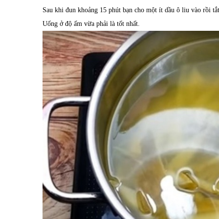
Sau khi đun khoảng 15 phút bạn cho một ít dầu ô liu vào rồi tắ
Uống ở độ ấm vừa phải là tốt nhất.