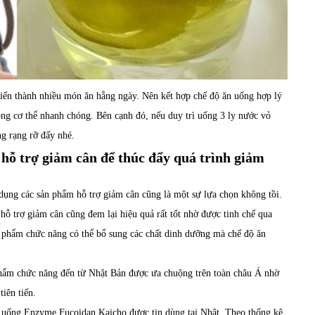
iến thành nhiều món ăn hằng ngày. Nên kết hợp chế độ ăn uống hợp lý
ong cơ thể nhanh chóng. Bên cạnh đó, nếu duy trì uống 3 ly nước vỏ
g rạng rỡ đấy nhé.
hỗ trợ giảm cân để thúc đẩy quá trình giảm
 dụng các
sản phẩm hỗ trợ giảm cân
cũng là một sự lựa chọn không tồi.
hỗ trợ giảm cân cũng đem lại hiệu quả rất tốt nhờ được tinh chế qua
ực phẩm chức năng có thể bổ sung các chất dinh dưỡng mà chế độ ăn
phẩm chức năng đến từ Nhật Bản được ưa chuộng trên toàn châu Á nhờ
tiên tiến.
n uống Enzyme Fucoidan Kaicho được tin dùng tại Nhật. Theo thống kê