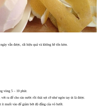
 ngày vẫn được, rất hiệu quả và không hề tốn kém.
ng vòng 5 – 10 phút.
vớt ra để cho ráo nước rồi thái sợi cỡ như ngón tay út là được.
t ít muối vào để giảm bớt độ đắng của vỏ bưởi.