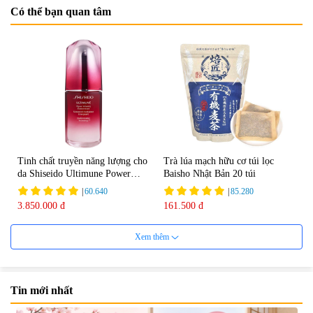
Có thể bạn quan tâm
Tinh chất truyền năng lượng cho
Trà lúa mạch hữu cơ túi lọc
da Shiseido Ultimune Power
Baisho Nhật Bản 20 túi
75ml
|
60.640
|
85.280
3.850.000 đ
161.500 đ
Xem thêm
Tin mới nhất