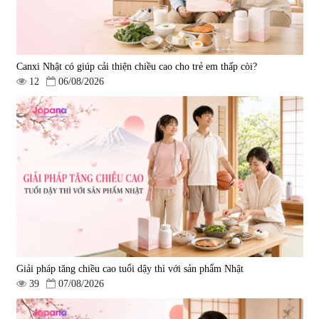
Canxi Nhật có giúp cải thiện chiều cao cho trẻ em thấp còi?
12
06/08/2026
Viên uống bổ gan Ribeto Shoji
Viên uống hỗ trợ cải thiện thoát
Hepaclean 60 viên
vị đĩa đệm Kyoto Has 30 viên
|
543.205
|
14.560
690.000 đ
1.600.000 đ
Giải pháp tăng chiều cao tuổi dậy thì với sản phẩm Nhật
39
07/08/2026
Viên uống hỗ trợ giấc ngủ Fujina
Viên uống phòng ngừa & hỗ trợ
Sleepy Nhật Bản 80 viên
điều trị đột quỵ Biken Kinase
Gold 60 viên