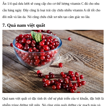
Ăn 1/4 quả dưa lưới sẽ cung cấp cho cơ thể lượng vitamin C đủ cho nhu
cầu hàng ngày. Đây cũng là loại trái cây chứa nhiều vitamin A rất tốt cho
đôi mắt và làn da. Nó cũng chứa chất xơ nên tạo cảm giác no lâu.
7. Quả nam việt quất
Quả nam việt quất có đặc tính ức chế sự phát triển của vi khuẩn, đặc biệt là
nhiễm trùng đường tiết niệu. Nó cũng giúp nuôi dưỡng các mạch máu và