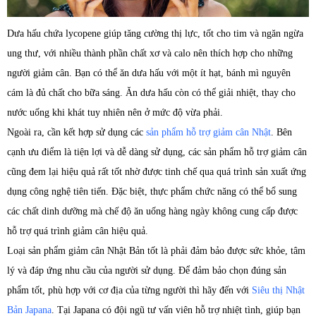
Dưa hấu chứa lycopene giúp tăng cường thị lực, tốt cho tim và ngăn ngừa
ung thư, với nhiều thành phần chất xơ và calo nên thích hợp cho những
người giảm cân. Bạn có thể ăn dưa hấu với một ít hạt, bánh mì nguyên
cám là đủ chất cho bữa sáng. Ăn dưa hấu còn có thể giải nhiệt, thay cho
nước uống khi khát tuy nhiên nên ở mức độ vừa phải.
Ngoài ra, cần kết hợp sử dụng các
sản phẩm hỗ trợ giảm cân Nhật
. Bên
cạnh ưu điểm là tiện lợi và dễ dàng sử dụng, các sản phẩm hỗ trợ giảm cân
cũng đem lại hiệu quả rất tốt nhờ được tinh chế qua quá trình sản xuất ứng
dụng công nghệ tiên tiến. Đặc biệt, thực phẩm chức năng có thể bổ sung
các chất dinh dưỡng mà chế độ ăn uống hàng ngày không cung cấp được
hỗ trợ quá trình giảm cân hiệu quả.
Loại sản phẩm giảm cân Nhật Bản tốt là phải đảm bảo được sức khỏe, tâm
lý và đáp ứng nhu cầu của người sử dụng. Để đảm bảo chọn đúng sản
phẩm tốt, phù hợp với cơ địa của từng người thì hãy đến với
Siêu thị Nhật
Bản Japana
. Tại Japana có đội ngũ tư vấn viên hỗ trợ nhiệt tình, giúp bạn