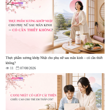
Viên uống bổ não Ribeto Shoji
Viên nang uống cải thiện thị lực,
Ichoha Ekisu Plus - 90 viên
trí nhớ DHA + EPA + Flaxseed
Oil 30 viên/gói - Date 02/2027
|
57.920
|
52.346
1.450.000 đ
225.000 đ
Thực phẩm xương khớp Nhật cho phụ nữ sau mãn kinh – có cần thiết
không?
11
07/08/2026
Tẩy tế bào chết Nichiei Bussan
Viên uống hỗ trợ bền thành
Nano NMN+ Peeling Gel
mạch, ngừa tai biến Elastin Plus
Luxury 200g
& Nattokinase Hokoen 80 viên
|
0
|
0
1.490.000 đ
980.000 đ