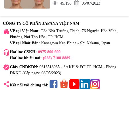
49.196
06/07/2023
CÔNG TY CỔ PHẦN JAPANA VIỆT NAM
apartment
VP tại Việt Nam:
Tòa Nhà Trường Thịnh, 76 Nguyễn Háo Vĩnh,
Phường Phú Thọ Hòa, TP. HCM
VP tại Nhật Bản:
Kanagawa Ken Ebina - Shi Nakana, Japan
headset_mic
Hotline CSKH:
0975 800 600
Hotline khiếu nại:
(028) 7108 8889
verified
Giấy CNĐKDN:
0313518985 - Sở KH & ĐT TP. HCM - Phòng
ĐKKD (Cấp ngày: 08/05/2023)
share
Kết nối với chúng tôi: