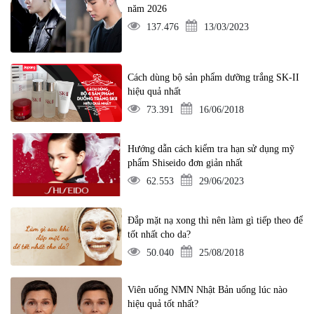
năm 2026
137.476
13/03/2023
Cách dùng bộ sản phẩm dưỡng trắng SK-II
hiệu quả nhất
73.391
16/06/2018
Hướng dẫn cách kiểm tra hạn sử dụng mỹ
phẩm Shiseido đơn giản nhất
62.553
29/06/2023
Đắp mặt nạ xong thì nên làm gì tiếp theo để
tốt nhất cho da?
50.040
25/08/2018
Viên uống NMN Nhật Bản uống lúc nào
hiệu quả tốt nhất?