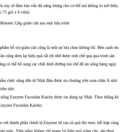
ều này sẽ đảm bảo vẫn đủ năng lượng cho cơ thể mà không lo mỡ thừa.
 Minami 12kg giảm cân sau một liệu trình
 phẩm hỗ trợ giảm cân
cũng là một sự lựa chọn không tồi. Bên cạnh ưu
ân cũng đem lại hiệu quả rất tốt nhờ được tinh chế qua quá trình sản
năng có thể bổ sung các chất dinh dưỡng mà chế độ ăn uống hàng ngày
phẩm chức năng đến từ Nhật Bản được ưa chuộng trên toàn châu Á nhờ
tiên tiến.
n uống Enzyme Fucoidan Kaicho được tin dùng tại Nhật. Theo thống kê
g Enzyme Fucoidan Kaicho.
 với thành phần chính là Enzyme từ rau củ quả lên men, kết hợp cùng
thảo mộc. Viên uống không chỉ mang lại hiệu quả giảm cân, săn thon