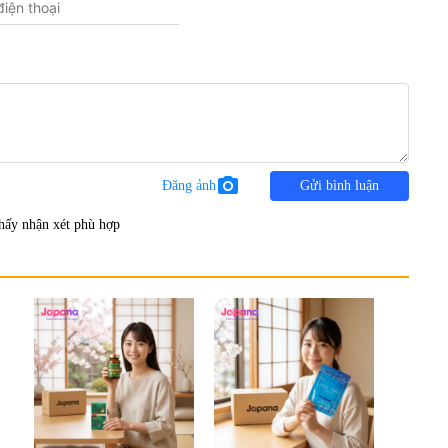
photo_camera
Đăng ảnh
Gửi bình luận
hấy nhận xét phù hợp