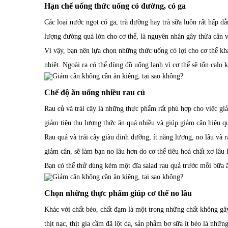
Hạn chế uống thức uống có đường, có ga
Các loại nước ngọt có ga, trà đường hay trà sữa luôn rất hấp 
lượng đường quá lớn cho cơ thể, là nguyên nhân gây thừa cân v
Vì vậy, bạn nên lựa chọn những thức uống có lợi cho cơ thể kh
nhiệt. Ngoài ra có thể dùng đồ uống lạnh vì cơ thể sẽ tốn calo 
Chế độ ăn uống nhiều rau củ
Rau củ và trái cây là những thực phẩm rất phù hợp cho việc gi
giảm tiêu thụ lượng thức ăn quá nhiều và giúp giảm cân hiệu q
Rau quả và trái cây giàu dinh dưỡng, ít năng lượng, no lâu và r
giảm cân, sẽ làm bạn no lâu hơn do cơ thể tiêu hoá chất xơ lâu
Bạn có thể thử dùng kèm một đĩa salad rau quả trước mỗi bữa ăn
Chọn những thực phẩm giúp cơ thể no lâu
Khác với chất béo, chất đạm là một trong những chất không g
thịt nạc, thịt gia cầm đã lột da, sản phẩm bơ sữa ít béo là nh