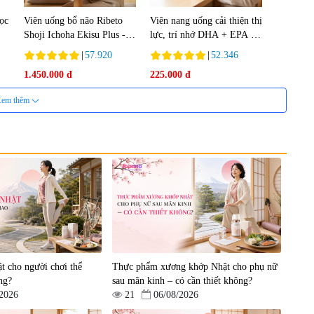
lọc
Viên uống bổ não Ribeto
Viên nang uống cải thiện thị
Shoji Ichoha Ekisu Plus -
lực, trí nhớ DHA + EPA +
90 viên
Flaxseed Oil 30 viên/gói -
|
57.920
|
52.346
Date 02/2027
1.450.000 đ
225.000 đ
em thêm
nh
Viên uống bổ gan Ribeto
Viên uống hỗ trợ cải thiện
in
Shoji Hepaclean 60 viên
thoát vị đĩa đệm Kyoto Has
en
30 viên
|
543.205
|
14.560
t cho người chơi thể
Thực phẩm xương khớp Nhật cho phụ nữ
690.000 đ
1.600.000 đ
ng?
sau mãn kinh – có cần thiết không?
/2026
21
06/08/2026