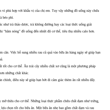
dẫn vì phù hợp với khẩu vị của chị em. Tuy vậy những đồ uống này chứa
à béo phì.
ác như trà thảo dược, trà không đường hay các loại thức uống giải
khi “hâm nóng” đồ uống đến nhiệt độ cơ thể, tiêu thụ nhiều calo hơn.
ảm cân. Việc bổ sung nhiều rau củ quả vào bữa ăn hàng ngày sẽ giúp bạn
uả.
ất tốt cho cơ thể. Ăn trái cây nhiều chất xơ cũng là một phương pháp
 hơn những chất khác.
 chính, điều này sẽ giúp bạn bớt đi cảm giác thèm ăn rất nhiều đấy.
ây mỡ thừa cho cơ thể. Những loại thực phẩm chứa chất đạm như trứng,
ững lựa chọn tốt cho bữa ăn. Một bữa ăn nhẹ bao gồm chất đạm và rau