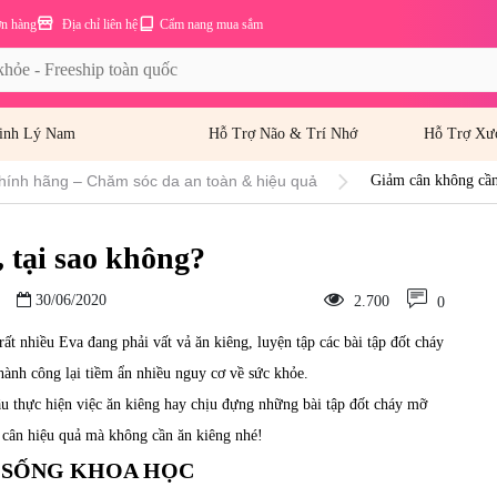
ơn hàng
Địa chỉ liên hệ
Cẩm nang mua sắm
inh Lý Nam
Hỗ Trợ Não & Trí Nhớ
Hỗ Trợ Xư
hính hãng – Chăm sóc da an toàn & hiệu quả
Giảm cân không cần 
 tại sao không?
30/06/2020
2.700
0
ất nhiều Eva đang phải vất vả ăn kiêng, luyện tập các bài tập đốt cháy
ành công lại tiềm ẩn nhiều nguy cơ về sức khỏe.
u thực hiện việc ăn kiêng hay chịu đựng những bài tập đốt cháy mỡ
cân hiệu quả mà không cần ăn kiêng nhé!
N SỐNG KHOA HỌC