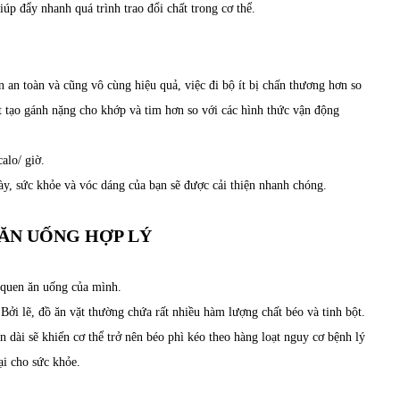
iúp đẩy nhanh quá trình trao đổi chất trong cơ thể.
ân an toàn và cũng vô cùng hiệu quả, việc đi bộ ít bị chấn thương hơn so
ít tạo gánh nặng cho khớp và tim hơn so với các hình thức vận động
calo/ giờ.
ày, sức khỏe và vóc dáng của bạn sẽ được cải thiện nhanh chóng.
ĂN UỐNG HỢP LÝ
 quen ăn uống của mình.
Bởi lẽ, đồ ăn vặt thường chứa rất nhiều hàm lượng chất béo và tinh bột.
n dài sẽ khiến cơ thể trở nên béo phì kéo theo hàng loạt nguy cơ bệnh lý
ại cho sức khỏe.