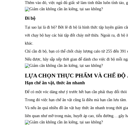
Thêm vào đó, việc ngủ đủ giấc sẽ làm tinh thần luôn tỉnh táo, g
Đi bộ
Tại sao lại là đi bộ? Bởi lẽ đi bộ là hình thức tập luyện giảm c
với chạy bộ hay các bài tập đốt cháy mỡ thừa. Ngoài ra, đi bộ 
khác.
Chỉ cần đi bộ, bạn có thể chốt cháy lượng calo từ 255 đến 391 
Nếu được, hãy sắp xếp thời gian để dành cho việc đi bộ mỗi ng
LỰA CHỌN THỰC PHẨM VÀ CHẾ ĐỘ 
Hạn chế ăn vặt, thức ăn nhanh
Để có một vóc dáng như ý trước hết bạn cần phải thay đổi thói
Trong đó việc hạn chế ăn vặt cũng là điều mà bạn cần lưu tâm. 
Và nếu ăn quá nhiều đồ ăn vặt hay thức ăn nhanh trong thời gia
liên quan như mỡ trong máu, huyết áp cao, tiểu đường….gây h