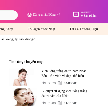
GIỎ HÀNG
Đăng nhập
/
Đăng ký
0
Sản phẩm
ơng Khớp
Collagen nước Nhật
Tất Cả Thương Hiệu
ăn kiêng, tại sao không?
Tin cùng chuyên mục
Viên uống trắng da trị nám Nhật
Bản - tôn vinh vẻ đẹp, thể hiện
đẳng cấp
3.579
14/08/2018
Bí quyết sử dụng viên uống trắng
da trị nám của Nhật
2.989
11/11/2016