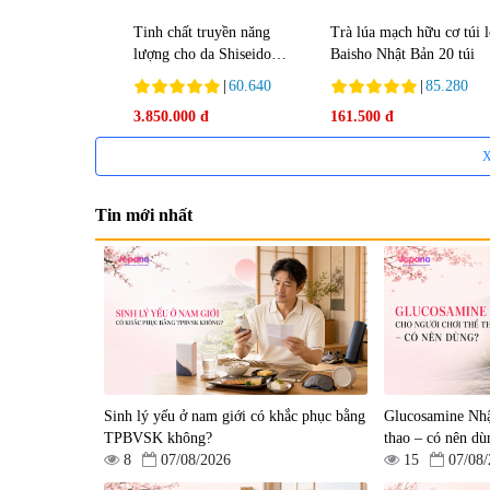
Tinh chất truyền năng
Trà lúa mạch hữu cơ túi 
lượng cho da Shiseido
Baisho Nhật Bản 20 túi
Ultimune Power 75ml
|
60.640
|
85.280
3.850.000 đ
161.500 đ
X
Tin mới nhất
Tẩy tế bào chết Nichiei
Viên uống hỗ trợ bền thà
Bussan Nano NMN+
mạch, ngừa tai biến Elast
Peeling Gel Luxury 200g
Plus & Nattokinase Hoko
|
0
|
0
Sinh lý yếu ở nam giới có khắc phục bằng
80 viên
Glucosamine Nhậ
1.490.000 đ
980.000 đ
TPBVSK không?
thao – có nên dù
8
07/08/2026
15
07/08