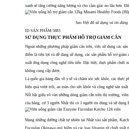
xanh sẽ tăng cường năng lượng và cho cảm giác no lâu hơn. Đi
Sao Việt đã sử dụng và tin dùng
ID SẢN PHẨM:
5883
SỬ DỤNG THỰC PHẨM HỖ TRỢ GIẢM CÂN
Ngoài những phương pháp giảm cân trên, việc sử dụng các
sản
điểm là tiện lợi và dễ dàng sử dụng, các sản phẩm hỗ trợ giảm c
xuất ứng dụng công nghệ tiên tiến. Đặc biệt, thực phẩm chức 
không cung cấp được.
Là quốc gia hàng đầu về y tế và chăm sóc sức khỏe, các thực 
hiệu quả vượt trội, an toàn cho sức khỏe và công nghệ sản xuất 
Nổi bật giữa vô vàn những dòng giảm cân trên thị trường, viê
của hãng, cứ 3 người Nhật thì có 1 người tin dùng và sử dụn
Mang những dưỡng chất tự nhiên tại Nhật vào sản phẩm, Kaicho
Fucoidan Okinawa quý hiếm và các loại Vitamin từ chiết xuất 