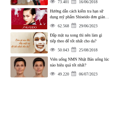
73.401
16/06/2018
Hướng dẫn cách kiểm tra hạn sử
dụng mỹ phẩm Shiseido đơn giản
nhất
62.568
29/06/2023
Đắp mặt nạ xong thì nên làm gì
tiếp theo để tốt nhất cho da?
50.043
25/08/2018
Viên uống NMN Nhật Bản uống lúc
nào hiệu quả tốt nhất?
49.220
06/07/2023