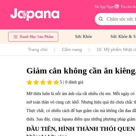
Tải App Ngay
Tra cứu đ
Sức Khỏe
Sức Khỏe & S
Danh Mục Sản Phẩm
Trang chủ
Cẩm nang
10. Mỹ phẩm Nhật c
Giảm cân không cần ăn kiêng,
5 | 0 đánh giá
Mỡ thừa luôn là nỗi ám ảnh của rất nhiều chị em. Mỗi ngày có r
mỡ toàn thân vô cùng cực khổ. Nhưng hiệu quả thì chưa chắc th
Thực chất, có nhiều cách để bạn giảm cân mà không cần đau đầ
thừa. Sau đây, cùng Japana điểm qua những phương pháp giảm 
ĐẦU TIÊN, HÌNH THÀNH THÓI QUE