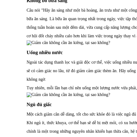
Không bỏ bữa sáng
Câu nói “Hãy ăn sáng như một bà hoàng, ăn trưa như một công 
bữa ăn sáng. Là bữa ăn quan trọng nhất trong ngày, việc tập th
thống tuần hoàn sau một đêm dài, vừa cung cấp năng lượng cho 
cơ hội đốt cháy nhiều calo hơn khi làm việc trong ngày thay vì 
Uống nhiều nước
Ngoài tác dụng thanh lọc và giải độc cơ thể, việc uống nhiều n
sẽ có cảm giác no lâu, từ đó giảm cảm giác thèm ăn. Hãy uống 
không ngờ.
Tuy nhiên, mỗi lần bạn chỉ nên uống một lượng nước vừa phải
Ngủ đủ giấc
Một cách giảm cân dễ dàng, tốt cho sức khỏe đó là việc ngủ đủ
Khi ngủ ít, thức khuya, cơ thể bạn sẽ dễ bị mệt mỏi, có xu hư
chính là một trong những nguyên nhân khiến bạn thừa cân, hệ t