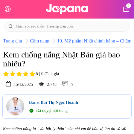
0
Trang chủ
Cẩm nang
10. Mỹ phẩm Nhật chính hãng – Chăm só
Kem chống nắng Nhật Bản giá bao
nhiêu?
5 | 0 đánh giá
15/12/2025
2.748
0
Bác sĩ Bùi Thị Ngọc Hoanh
check_circle
Đã duyệt nội dung
Kem chống nắng là “vật bất ly thân” của chị em để bảo vệ làn da và sức