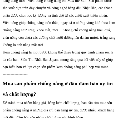
nắng dạng mới - viên uống chống nắng Be-Max the Sun. Sản phẩm được
sản xuất dựa trên dây chuyền và công nghệ hàng đầu Nhật Bản, các thành
phần được chọn lọc kỹ lưỡng và tinh chế từ các chiết xuất thiên nhiên.
Viên uống giúp chống nắng toàn thân, ngay cả ở những vùng khó thoa kem
chống nắng như lưng, khóe mắt, môi... Không chỉ chống nắng hiệu quả,
viên uống còn chứa các dưỡng chất nuôi dưỡng làn da ẩm mượt, trắng sáng
không lo ánh nắng mặt trời.
Kem chống nắng là một bước không thể thiếu trong quy trình chăm sóc là
da của bạn. Siêu Thị Nhật Bản Japana mong rằng qua bài viết này sẽ giúp
bạn hiểu hơn và lựa chọn sản phẩm kem chống nắng phù hợp với mình!
-------------------
Mua sản phẩm chống nắng ở đâu đảm bảo uy tín
và chất lượng?
Để tránh mua nhầm hàng giả, hàng kém chất lượng, bạn cần tìm mua sản
phẩm chống nắng ở những địa chỉ bán hàng uy tín, được nhiều khách hàng
biết đến, đảm bảo sản phẩm chất lượng và chính hãng.