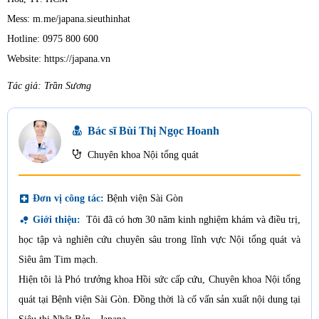
Mess: m.me/japana.sieuthinhat
Hotline: 0975 800 600
Website: https://japana.vn
Tác giả: Trần Sương
Bác sĩ Bùi Thị Ngọc Hoanh
Chuyên khoa Nội tổng quát
local_hospital
Đơn vị công tác:
Bệnh viện Sài Gòn
bubble_chart
Giới thiệu:
Tôi đã có hơn 30 năm kinh nghiệm khám và điều trị,
học tập và nghiên cứu chuyên sâu trong lĩnh vực Nội tổng quát và
Siêu âm Tim mạch.
Hiện tôi là Phó trưởng khoa Hồi sức cấp cứu, Chuyên khoa Nội tổng
quát tại Bệnh viện Sài Gòn. Đồng thời là cố vấn sản xuất nội dung tại