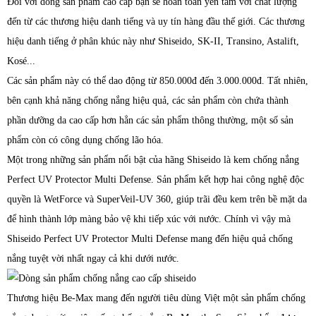
Đối với dòng sản phẩm cao cấp bạn sẽ hoàn toàn yên tâm với chất lượng
đến từ các thương hiệu danh tiếng và uy tín hàng đầu thế giới. Các thương
hiệu danh tiếng ở phân khúc này như Shiseido, SK-II, Transino, Astalift,
Kosé...
Các sản phẩm này có thể dao động từ 850.000đ đến 3.000.000đ. Tất nhiên,
bên cạnh khả năng chống nắng hiệu quả, các sản phẩm còn chứa thành
phần dưỡng da cao cấp hơn hẳn các sản phẩm thông thường, một số sản
phẩm còn có công dụng chống lão hóa.
Một trong những sản phẩm nổi bật của hãng Shiseido là kem chống nắng
Perfect UV Protector Multi Defense. Sản phẩm kết hợp hai công nghệ độc
quyền là WetForce và SuperVeil-UV 360, giúp trãi đều kem trên bề mặt da
để hình thành lớp màng bảo vệ khi tiếp xúc với nước. Chính vì vậy mà
Shiseido Perfect UV Protector Multi Defense mang đến hiệu quả chống
nắng tuyệt vời nhất ngay cả khi dưới nước.
Thương hiệu Be-Max mang đến người tiêu dùng Việt một sản phẩm chống