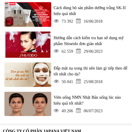
Cách dùng bộ sản phẩm dưỡng trắng SK-II
hiệu quả nhất
73.392
16/06/2018
Hướng dẫn cách kiểm tra hạn sử dụng mỹ
phẩm Shiseido đơn giản nhất
62.559
29/06/2023
Đắp mặt nạ xong thì nên làm gì tiếp theo để
tốt nhất cho da?
50.041
25/08/2018
Viên uống NMN Nhật Bản uống lúc nào
hiệu quả tốt nhất?
49.206
06/07/2023
CÔNG TY CỔ PHẦN JAPANA VIỆT NAM