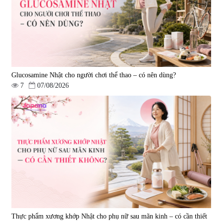
Oil 30 viên/gói - Date 02/2027
|
57.920
|
52.346
1.450.000 đ
225.000 đ
Glucosamine Nhật cho người chơi thể thao – có nên dùng?
7
07/08/2026
Tẩy tế bào chết Nichiei Bussan
Viên uống hỗ trợ bền thành
Nano NMN+ Peeling Gel
mạch, ngừa tai biến Elastin Plus
Luxury 200g
& Nattokinase Hokoen 80 viên
|
0
|
0
1.490.000 đ
980.000 đ
Thực phẩm xương khớp Nhật cho phụ nữ sau mãn kinh – có cần thiết