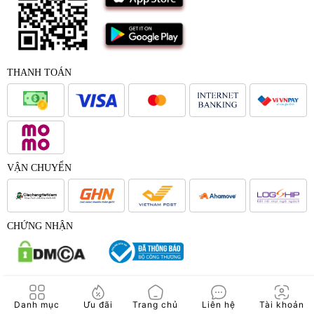
THANH TOÁN
VẬN CHUYỂN
CHỨNG NHẬN
© 2017 - Bản quyền của Công Ty Cổ Phần Japana Việt Nam -
Danh mục
Ưu đãi
Trang chủ
Liên hệ
Tài khoản
Japana.vn