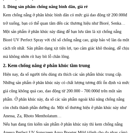
1. Dòng sản phẩm chống nắng bình dân, giá rẻ
Kem chống nắng ở phân khúc bình dân có mức giá dao động từ 200.000đ
trở xuống, bạn có thể quan tâm đến các thương hiệu như Bioré, Senka…
Một sản phẩm ở phân khúc này đáng để bạn lưu tâm là xịt chống nắng
Bioré UV Perfect Spray với chỉ số chống nắng cao, giúp bảo vệ làn da một
cách tốt nhất. Sản phẩm dạng xịt tiện lợi, tạo cảm giác khô thoáng, dễ chịu
mà không nhờn rít hay bít lỗ chân lông.
2. Kem chống nắng ở phân khúc tầm trung
Hiện nay, đa số người tiêu dùng ưa thích các sản phẩm khúc trung cấp.
Những sản phẩm ở phân khúc này có chất lượng tương đối ổn định và mức
giá cũng không quá cao, dao động từ 200.000 - 700.000đ trên một sản
phẩm. Ở phân khúc này, đa số các sản phẩm ngoài khả năng chống nắng
còn chứa thành phần dưỡng da. Một số thương hiệu ở phân khúc này như
Anessa, Za, Rhoto Mentholatum…
Nếu bạn đang tìm kiếm sản phẩm ở phân khúc này thì kem chống nắng
Anessa Perfect UV Sunscreen Aqua Booster Mild (dành cho da nhạy cảm)