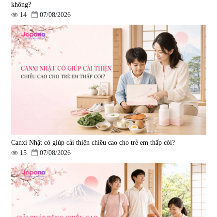
không?
14
07/08/2026
Viên uống bổ gan Ribeto Shoji
Viên uống hỗ trợ cải thiện thoát
Hepaclean 60 viên
vị đĩa đệm Kyoto Has 30 viên
|
543.205
|
14.560
690.000 đ
1.600.000 đ
Canxi Nhật có giúp cải thiện chiều cao cho trẻ em thấp còi?
15
07/08/2026
Viên uống hỗ trợ giấc ngủ Fujina
Viên uống phòng ngừa & hỗ trợ
Sleepy Nhật Bản 80 viên
điều trị đột quỵ Biken Kinase
Gold 60 viên
|
13.760
|
0
580.000 đ
1.570.000 đ