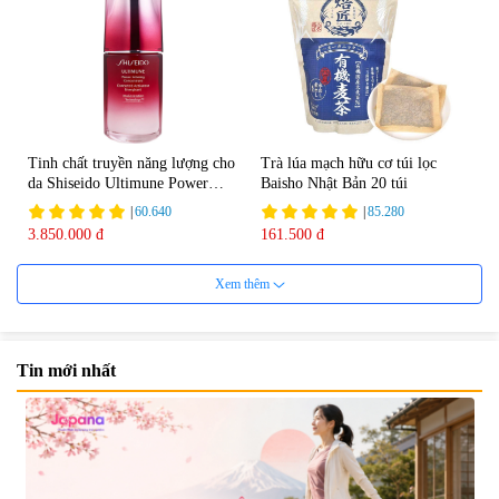
Tinh chất truyền năng lượng cho
Trà lúa mạch hữu cơ túi lọc
da Shiseido Ultimune Power
Baisho Nhật Bản 20 túi
75ml
|
60.640
|
85.280
3.850.000 đ
161.500 đ
Xem thêm
Tin mới nhất
Viên uống bổ não Ribeto Shoji
Viên nang uống cải thiện thị lực,
Ichoha Ekisu Plus - 90 viên
trí nhớ DHA + EPA + Flaxseed