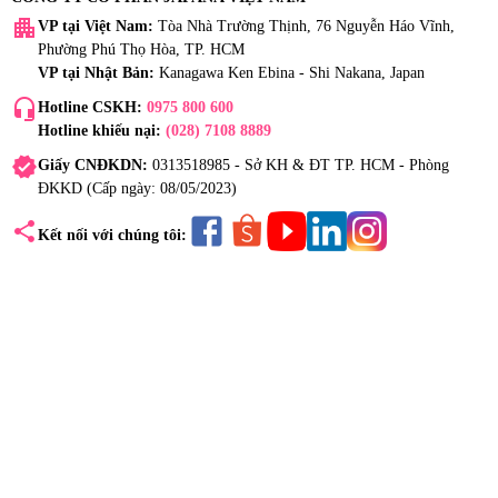
apartment
VP tại Việt Nam:
Tòa Nhà Trường Thịnh, 76 Nguyễn Háo Vĩnh,
Phường Phú Thọ Hòa, TP. HCM
VP tại Nhật Bản:
Kanagawa Ken Ebina - Shi Nakana, Japan
headset_mic
Hotline CSKH:
0975 800 600
Hotline khiếu nại:
(028) 7108 8889
verified
Giấy CNĐKDN:
0313518985 - Sở KH & ĐT TP. HCM - Phòng
ĐKKD (Cấp ngày: 08/05/2023)
share
Kết nối với chúng tôi: