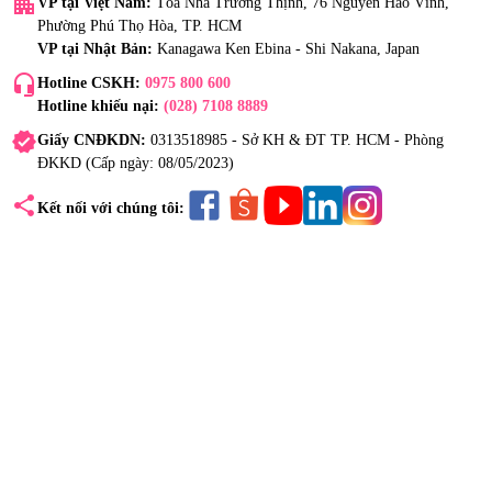
apartment
VP tại Việt Nam:
Tòa Nhà Trường Thịnh, 76 Nguyễn Háo Vĩnh,
Phường Phú Thọ Hòa, TP. HCM
VP tại Nhật Bản:
Kanagawa Ken Ebina - Shi Nakana, Japan
headset_mic
Hotline CSKH:
0975 800 600
Hotline khiếu nại:
(028) 7108 8889
verified
Giấy CNĐKDN:
0313518985 - Sở KH & ĐT TP. HCM - Phòng
ĐKKD (Cấp ngày: 08/05/2023)
share
Kết nối với chúng tôi: