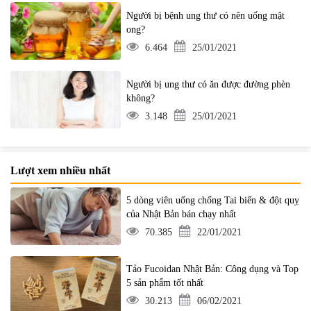
Người bị bệnh ung thư có nên uống mật
ong?
6.464
25/01/2021
Người bị ung thư có ăn được đường phèn
không?
3.148
25/01/2021
Lượt xem nhiều nhất
5 dòng viên uống chống Tai biến & đột quỵ
của Nhật Bản bán chạy nhất
70.385
22/01/2021
Tảo Fucoidan Nhật Bản: Công dụng và Top
5 sản phẩm tốt nhất
30.213
06/02/2021