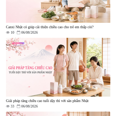
Canxi Nhật có giúp cải thiện chiều cao cho trẻ em thấp còi?
10
06/08/2026
Viên uống tăng cường miễn dịch
Viên uống hỗ trợ điều trị ung thư
Ribeto Shoji Fukujyusen 180
Kanehide Bio Okinawa Fucoidan
viên
xanh 180 viên
|
32.160
|
0
9.850.000 đ
2.450.000 đ
Giải pháp tăng chiều cao tuổi dậy thì với sản phẩm Nhật
33
06/08/2026