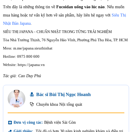
Trên đây là những thông tin về
Fucoidan uống vào lúc nào
. Nếu muốn
mua hàng hoặc tư vấn kỹ hơn về sản phẩm, hãy liên hệ ngay với
Siêu Thị
Nhật Bản Japana
.
SIÊU THỊ JAPANA – CHUẨN NHẬT TRONG TỪNG TRẢI NGHIỆM
Tòa Nhà Trường Thịnh, 76 Nguyễn Háo Vĩnh, Phường Phú Thọ Hòa, TP. HCM
Mess: m.me/japana.sieuthinhat
Hotline: 0975 800 600
Website: https://japana.vn
Tác giả: Cao Duy Phú
Bác sĩ Bùi Thị Ngọc Hoanh
Chuyên khoa Nội tổng quát
local_hospital
Đơn vị công tác:
Bệnh viện Sài Gòn
bubble_chart
Giới thiệu:
Tôi đã có hơn 30 năm kinh nghiệm khám và điều trị,