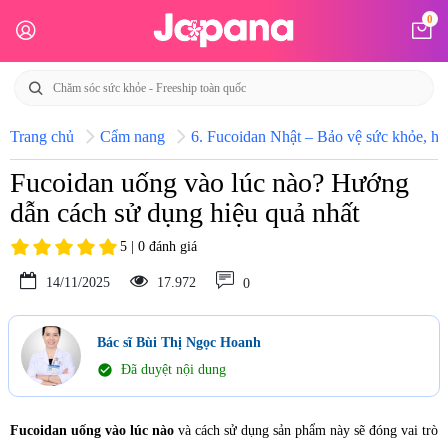
0
Trang chủ
Cẩm nang
6. Fucoidan Nhật – Bảo vệ sức khỏe, hỗ
Fucoidan uống vào lúc nào? Hướng
dẫn cách sử dụng hiệu quả nhất
5 | 0 đánh giá
14/11/2025
17.972
0
Bác sĩ Bùi Thị Ngọc Hoanh
check_circle
Đã duyệt nội dung
Fucoidan uống vào lúc nào
và cách sử dụng sản phẩm này sẽ đóng vai trò