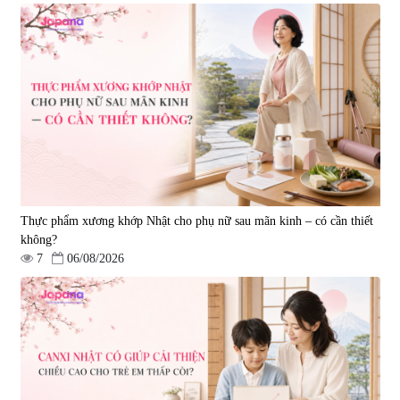
Viên uống hỗ trợ điều trị ung thư
Bột uống nâng cao sức khỏe,
Nano Fucoidan Premium Yo
tăng sức đề kháng Nano
Group 130 viên - Date 03/2027
Fucoidan Extract Granule
|
121.329
|
2.047
(2gx30 gói)
8.500.000 đ
4.300.000 đ
Thực phẩm xương khớp Nhật cho phụ nữ sau mãn kinh – có cần thiết
không?
7
06/08/2026
Viên nang hỗ trợ điều trị ung thư
Bột uống hỗ trợ tăng cường miễn
& chống suy mòn khối cơ
dịch Tokyo Res 1000 30 gói
Okinawa Fucoidan Gold – 150
|
0
|
12.160
viên
3.850.000 đ
3.960.000 đ