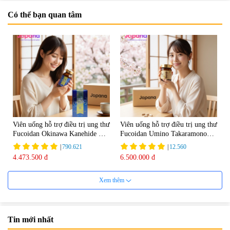
Có thể bạn quan tâm
Viên uống hỗ trợ điều trị ung thư
Viên uống hỗ trợ điều trị ung thư
Fucoidan Okinawa Kanehide Bio
Fucoidan Umino Takaramono
EX 323mg - 150 viên
130 viên - Date 04/2027
|
790.621
|
12.560
4.473.500 đ
6.500.000 đ
Xem thêm
Tin mới nhất