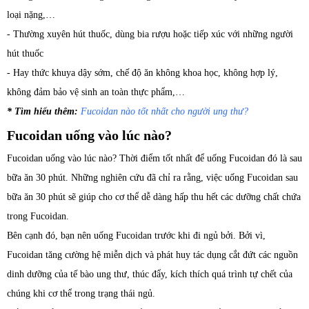
loại nặng,…
- Thường xuyên hút thuốc, dùng bia rượu hoặc tiếp xúc với những người
hút thuốc
- Hay thức khuya dậy sớm, chế độ ăn không khoa học, không hợp lý,
không đảm bảo vệ sinh an toàn thực phẩm,…
* Tìm hiểu thêm:
Fucoidan nào tốt nhất cho người ung thư?
Fucoidan uống vào lúc nào?
Fucoidan uống vào lúc nào? Thời điểm tốt nhất để uống Fucoidan đó là sau
bữa ăn 30 phút. Những nghiên cứu đã chỉ ra rằng, việc uống Fucoidan sau
bữa ăn 30 phút sẽ giúp cho cơ thể dễ dàng hấp thu hết các dưỡng chất chứa
trong Fucoidan.
Bên cạnh đó, bạn nên uống Fucoidan trước khi đi ngủ bởi. Bởi vì,
Fucoidan tăng cường hệ miễn dịch và phát huy tác dụng cắt đứt các nguồn
dinh dưỡng của tế bào ung thư, thúc đẩy, kích thích quá trình tự chết của
chúng khi cơ thể trong trạng thái ngủ.