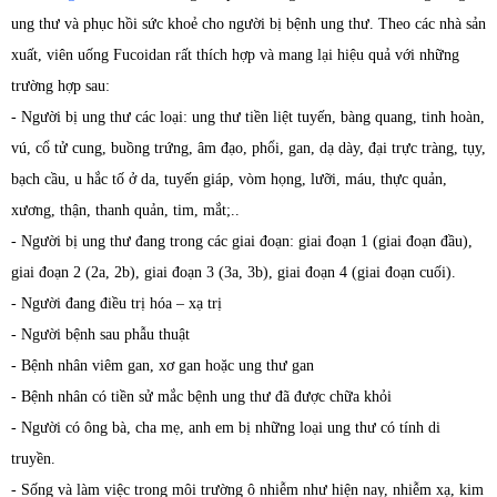
ung thư và phục hồi sức khoẻ cho người bị bệnh ung thư. Theo các nhà sản
xuất, viên uống Fucoidan rất thích hợp và mang lại hiệu quả với những
trường hợp sau:
- Người bị ung thư các loại: ung thư tiền liệt tuyến, bàng quang, tinh hoàn,
vú, cổ tử cung, buồng trứng, âm đạo, phổi, gan, dạ dày, đại trực tràng, tụy,
bạch cầu, u hắc tố ở da, tuyến giáp, vòm họng, lưỡi, máu, thực quản,
xương, thận, thanh quản, tim, mắt;..
- Người bị ung thư đang trong các giai đoạn: giai đoạn 1 (giai đoạn đầu),
giai đoạn 2 (2a, 2b), giai đoạn 3 (3a, 3b), giai đoạn 4 (giai đoạn cuối).
- Người đang điều trị hóa – xạ trị
- Người bệnh sau phẫu thuật
- Bệnh nhân viêm gan, xơ gan hoặc ung thư gan
- Bệnh nhân có tiền sử mắc bệnh ung thư đã được chữa khỏi
- Người có ông bà, cha mẹ, anh em bị những loại ung thư có tính di
truyền.
- Sống và làm việc trong môi trường ô nhiễm như hiện nay, nhiễm xạ, kim