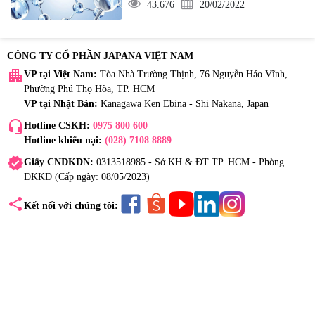
43.676
20/02/2022
CÔNG TY CỔ PHẦN JAPANA VIỆT NAM
apartment
VP tại Việt Nam:
Tòa Nhà Trường Thịnh, 76 Nguyễn Háo Vĩnh,
Phường Phú Thọ Hòa, TP. HCM
VP tại Nhật Bản:
Kanagawa Ken Ebina - Shi Nakana, Japan
headset_mic
Hotline CSKH:
0975 800 600
Hotline khiếu nại:
(028) 7108 8889
verified
Giấy CNĐKDN:
0313518985 - Sở KH & ĐT TP. HCM - Phòng
ĐKKD (Cấp ngày: 08/05/2023)
share
Kết nối với chúng tôi: