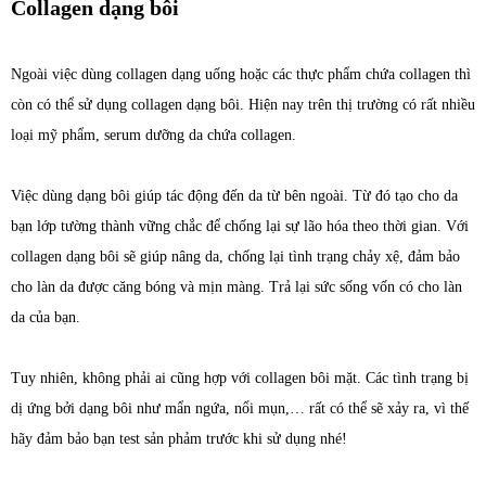
Collagen dạng bôi
Ngoài việc dùng collagen dạng uống hoặc các thực phẩm chứa collagen thì
còn có thể sử dụng collagen dạng bôi. Hiện nay trên thị trường có rất nhiều
loại mỹ phẩm, serum dưỡng da chứa collagen.
Việc dùng dạng bôi giúp tác động đến da từ bên ngoài. Từ đó tạo cho da
bạn lớp tường thành vững chắc để chống lại sự lão hóa theo thời gian. Với
collagen dạng bôi sẽ giúp nâng da, chống lại tình trạng chảy xệ, đảm bảo
cho làn da được căng bóng và mịn màng. Trả lại sức sống vốn có cho làn
da của bạn.
Tuy nhiên, không phải ai cũng hợp với collagen bôi mặt. Các tình trạng bị
dị ứng bởi dạng bôi như mẩn ngứa, nổi mụn,… rất có thể sẽ xảy ra, vì thế
hãy đảm bảo bạn test sản phảm trước khi sử dụng nhé!