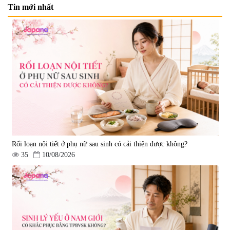
Tin mới nhất
Nước uống đẹp da Collagen
Nước uống Collagen Kaza Rose
20000mg Plus (Hộp 10 chai x
Lady 5000mg (Hộp 10 chai x
50ml)
50ml)
|
789.120
|
67.440
1.200.000 đ
950.000 đ
Rối loạn nội tiết ở phụ nữ sau sinh có cải thiện được không?
35
10/08/2026
Nước uống Collagen Shinnippai
Top 5.000mg (Hộp 10 chai x
50ml)
|
128.720
693.000 đ