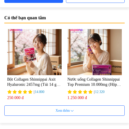
Có thể bạn quan tâm
Bột Collagen Shinnippai Axit
Nước uống Collagen Shinnippai
Hyaluronic 2457mg (Túi 14 gói
Top Premium 10.000mg (Hộp
x 3g) - Date 04/2027
10 chai x 50ml)
|
14.800
|
12.320
250.000 đ
1.250.000 đ
Xem thêm