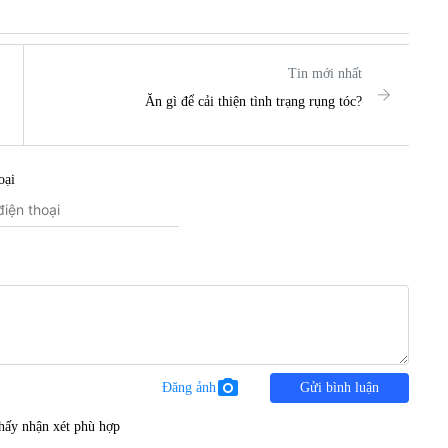
Tin mới nhất
Ăn gì để cải thiện tình trạng rụng tóc?
oại
photo_camera
Đăng ảnh
Gửi bình luận
hấy nhận xét phù hợp