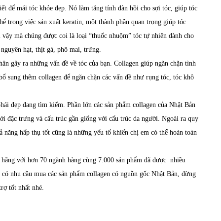
iết để mái tóc khỏe đẹp. Nó làm tăng tính đàn hồi cho sợi tóc, giúp tóc
ể trong việc sản xuất keratin, một thành phần quan trọng giúp tóc
ì vậy mà chúng được coi là loại “thuốc nhuộm” tóc tự nhiên dành cho
nguyên hạt, thịt gà, phô mai, trứng.
hân gây ra những vấn đề về tóc của bạn. Collagen giúp ngăn chặn tình
 bổ sung thêm collagen để ngăn chặn các vấn đề như rụng tóc, tóc khô
hái đẹp đang tìm kiếm. Phần lớn các sản phẩm collagen của Nhật Bản
với đặc trưng và cấu trúc gần giống với cấu trúc da người. Ngoài ra quy
ả năng hấp thụ tốt cũng là những yếu tố khiến chị em có thể hoàn toàn
h hãng với hơn 70 ngành hàng cùng 7.000 sản phẩm đã được nhiều
g có nhu cầu mua các sản phẩm collagen có nguồn gốc Nhật Bản, đừng
rợ tốt nhất nhé.