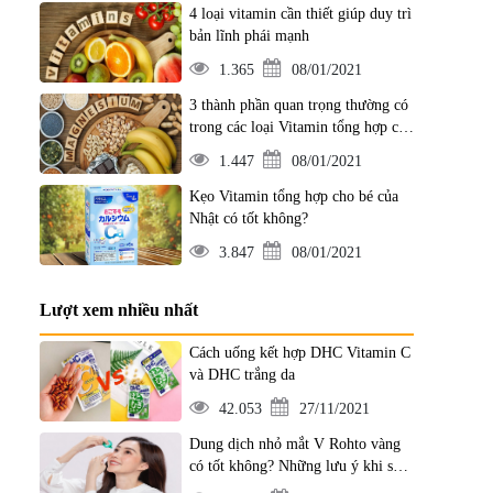
4 loại vitamin cần thiết giúp duy trì
bản lĩnh phái mạnh
1.365
08/01/2021
3 thành phần quan trọng thường có
trong các loại Vitamin tổng hợp của
Nhật
1.447
08/01/2021
Kẹo Vitamin tổng hợp cho bé của
Nhật có tốt không?
3.847
08/01/2021
Lượt xem nhiều nhất
Cách uống kết hợp DHC Vitamin C
và DHC trắng da
42.053
27/11/2021
Dung dịch nhỏ mắt V Rohto vàng
có tốt không? Những lưu ý khi sử
dụng