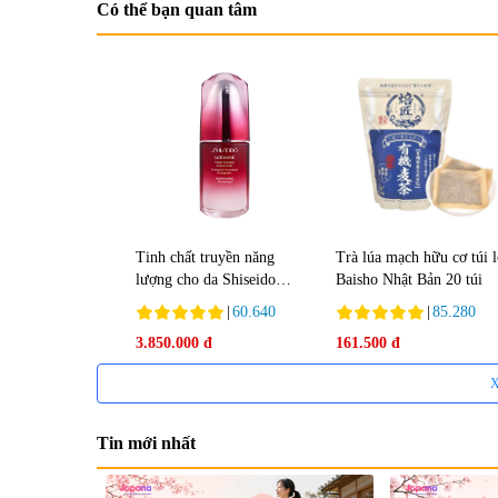
Có thể bạn quan tâm
Tinh chất truyền năng
Trà lúa mạch hữu cơ túi 
lượng cho da Shiseido
Baisho Nhật Bản 20 túi
Ultimune Power 75ml
|
60.640
|
85.280
3.850.000 đ
161.500 đ
X
Tin mới nhất