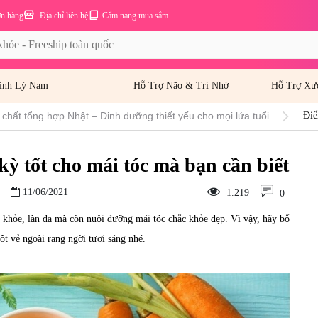
ơn hàng
Địa chỉ liên hệ
Cẩm nang mua sắm
inh Lý Nam
Hỗ Trợ Não & Trí Nhớ
Hỗ Trợ Xư
 chất tổng hợp Nhật – Dinh dưỡng thiết yếu cho mọi lứa tuổi
Điể
kỳ tốt cho mái tóc mà bạn cần biết
11/06/2021
1.219
0
 khỏe, làn da mà còn nuôi dưỡng mái tóc chắc khỏe đẹp. Vì vậy, hãy bổ
ột vẻ ngoài rạng ngời tươi sáng nhé.