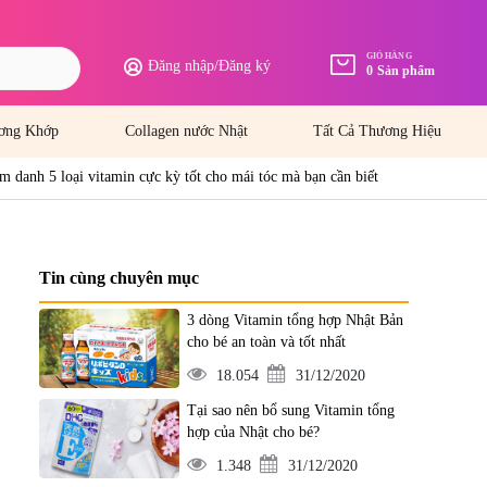
GIỎ HÀNG
Đăng nhập
/
Đăng ký
0
Sản phẩm
ơng Khớp
Collagen nước Nhật
Tất Cả Thương Hiệu
m danh 5 loại vitamin cực kỳ tốt cho mái tóc mà bạn cần biết
Tin cùng chuyên mục
3 dòng Vitamin tổng hợp Nhật Bản
cho bé an toàn và tốt nhất
18.054
31/12/2020
Tại sao nên bổ sung Vitamin tổng
hợp của Nhật cho bé?
1.348
31/12/2020