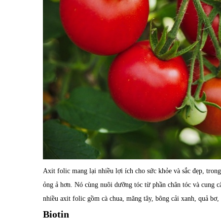
Axit folic mang lại nhiều lợi ích cho sức khỏe và sắc đẹp, tron
ỏng ả hơn. Nó cùng nuôi dưỡng tóc từ phần chân tóc và cung c
nhiều axit folic gồm cà chua, măng tây, bông cải xanh, quả bơ,
Biotin