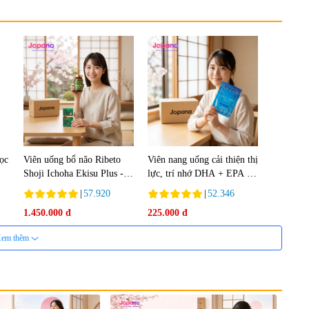
lọc
Viên uống bổ não Ribeto
Viên nang uống cải thiện thị
Shoji Ichoha Ekisu Plus -
lực, trí nhớ DHA + EPA +
90 viên
Flaxseed Oil 30 viên/gói -
|
57.920
|
52.346
Date 02/2027
1.450.000 đ
225.000 đ
em thêm