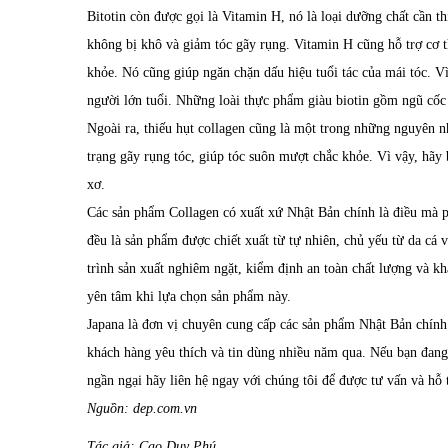
Bitotin còn được gọi là Vitamin H, nó là loại dưỡng chất cần th
không bị khô và giảm tóc gãy rụng. Vitamin H cũng hỗ trợ cơ th
khỏe. Nó cũng giúp ngăn chặn dấu hiệu tuổi tác của mái tóc. V
người lớn tuổi. Những loài thực phẩm giàu biotin gồm ngũ cốc 
Ngoài ra, thiếu hụt collagen cũng là một trong những nguyên n
trạng gãy rụng tóc, giúp tóc suôn mượt chắc khỏe. Vì vậy, hãy
xơ.
Các sản phẩm
Collagen
có xuất xứ Nhật Bản chính là điều mà p
đều là sản phẩm được chiết xuất từ tự nhiên, chủ yếu từ da cá 
trình sản xuất nghiêm ngặt, kiểm định an toàn chất lượng và kh
yên tâm khi lựa chọn sản phẩm này.
Japana là đơn vị chuyên cung cấp các sản phẩm Nhật Bản chín
khách hàng yêu thích và tin dùng nhiều năm qua. Nếu bạn đan
ngần ngại hãy liên hệ ngay với chúng tôi để được tư vấn và hỗ t
Nguồn: dep.com.vn
Tác giả: Cao Duy Phú