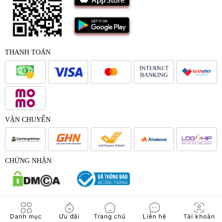
THANH TOÁN
VẬN CHUYỂN
CHỨNG NHẬN
© 2017 - Bản quyền của Công Ty Cổ Phần Japana Việt Nam -
Danh mục
Ưu đãi
Trang chủ
Liên hệ
Tài khoản
Japana.vn