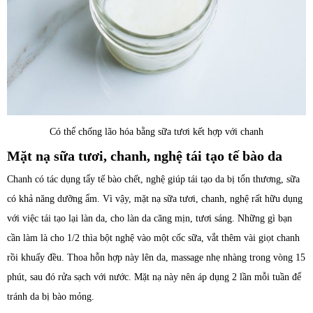
Có thể chống lão hóa bằng sữa tươi kết hợp với chanh
Mặt nạ sữa tươi, chanh, nghệ tái tạo tế bào da
Chanh có tác dụng tẩy tế bào chết, nghệ giúp tái tạo da bị tổn thương, sữa
có khả năng dưỡng ẩm. Vì vậy, mặt nạ sữa tươi, chanh, nghệ rất hữu dụng
với việc tái tạo lại làn da, cho làn da căng mịn, tươi sáng. Những gì bạn
cần làm là cho 1/2 thìa bột nghệ vào một cốc sữa, vắt thêm vài giọt chanh
rồi khuấy đều. Thoa hỗn hợp này lên da, massage nhẹ nhàng trong vòng 15
phút, sau đó rửa sạch với nước. Mặt nạ này nên áp dụng 2 lần mỗi tuần để
tránh da bị bào mỏng.