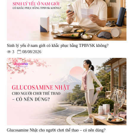
Oil 30 viên/gói - Date 02/2027
|
57.920
|
52.346
1.450.000 đ
225.000 đ
Sinh lý yếu ở nam giới có khắc phục bằng TPBVSK không?
3
08/08/2026
Tẩy tế bào chết Nichiei Bussan
Viên uống hỗ trợ bền thành
Nano NMN+ Peeling Gel
mạch, ngừa tai biến Elastin Plus
Luxury 200g
& Nattokinase Hokoen 80 viên
|
0
|
0
1.490.000 đ
980.000 đ
Glucosamine Nhật cho người chơi thể thao – có nên dùng?