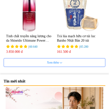
Tinh chất truyền năng lượng cho
Trà lúa mạch hữu cơ túi lọc
da Shiseido Ultimune Power
Baisho Nhật Bản 20 túi
75ml
|
60.640
|
85.280
3.850.000 đ
161.500 đ
Xem thêm
Tin mới nhất
Viên uống bổ não Ribeto Shoji
Viên nang uống cải thiện thị lực,
Ichoha Ekisu Plus - 90 viên
trí nhớ DHA + EPA + Flaxseed