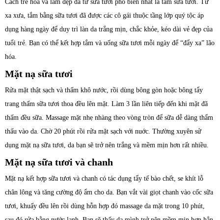
Cách trẻ hóa và làm đẹp da từ sữa tươi phổ biến nhất là tắm sữa tươi. Từ
xa xưa, tắm bằng sữa tươi đã được các cô gái thuộc tầng lớp quý tộc áp
dụng hàng ngày để duy trì làn da trắng mịn, chắc khỏe, kéo dài vẻ đẹp của
tuổi trẻ. Bạn có thể kết hợp tắm và uống sữa tươi mỗi ngày để “đẩy xa” lão
hóa.
Mặt nạ sữa tươi
Rửa mặt thật sạch và thấm khô nước, rồi dùng bông gòn hoặc bông tẩy
trang thấm sữa tươi thoa đều lên mặt. Làm 3 lần liên tiếp đến khi mặt đã
thấm đều sữa. Massage mặt nhẹ nhàng theo vòng tròn để sữa dễ dàng thẩm
thấu vào da. Chờ 20 phút rồi rửa mặt sạch với nuớc. Thường xuyên sử
dụng mặt nạ sữa tươi, da bạn sẽ trở nên trắng và mềm mịn hơn rất nhiều.
Mặt nạ sữa tươi và chanh
Mặt nạ kết hợp sữa tươi và chanh có tác dụng tẩy tế bào chết, se khít lỗ
chân lông và tăng cường độ ẩm cho da. Bạn vắt vài giọt chanh vào cốc sữa
tươi, khuấy đều lên rồi dùng hỗn hợp đó massage da mặt trong 10 phút,
sau đó rửa bằng nước lạnh. Bạn sẽ thấy da mình trở nên mềm mịn hơn hẳn.