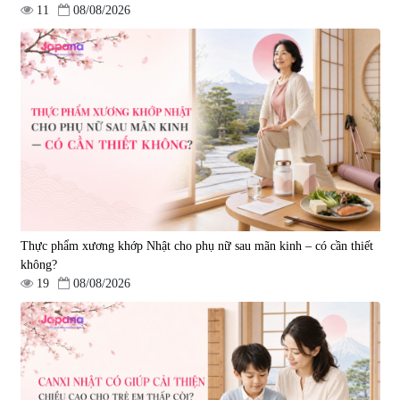
11
08/08/2026
Viên uống bổ gan Ribeto Shoji
Viên uống hỗ trợ cải thiện thoát
Hepaclean 60 viên
vị đĩa đệm Kyoto Has 30 viên
|
543.205
|
14.560
690.000 đ
1.600.000 đ
Thực phẩm xương khớp Nhật cho phụ nữ sau mãn kinh – có cần thiết
không?
19
08/08/2026
Viên uống hỗ trợ giấc ngủ Fujina
Viên uống phòng ngừa & hỗ trợ
Sleepy Nhật Bản 80 viên
điều trị đột quỵ Biken Kinase
Gold 60 viên
|
13.760
|
0
580.000 đ
1.570.000 đ