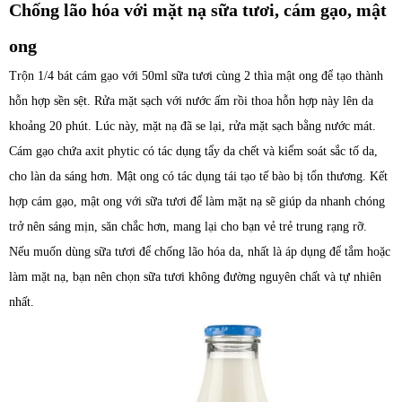
Chống lão hóa với mặt nạ sữa tươi, cám gạo, mật
ong
Trộn 1/4 bát cám gạo với 50ml sữa tươi cùng 2 thìa mật ong để tạo thành
hỗn hợp sền sệt. Rửa mặt sạch với nước ấm rồi thoa hỗn hợp này lên da
khoảng 20 phút. Lúc này, mặt nạ đã se lại, rửa mặt sạch bằng nước mát.
Cám gạo chứa axit phytic có tác dụng tẩy da chết và kiểm soát sắc tố da,
cho làn da sáng hơn. Mật ong có tác dụng tái tạo tế bào bị tổn thương. Kết
hợp cám gạo, mật ong với sữa tươi để làm mặt nạ sẽ giúp da nhanh chóng
trở nên sáng mịn, săn chắc hơn, mang lại cho bạn vẻ trẻ trung rạng rỡ.
Nếu muốn dùng sữa tươi để chống lão hóa da, nhất là áp dụng để tắm hoặc
làm mặt nạ, bạn nên chọn sữa tươi không đường nguyên chất và tự nhiên
nhất.