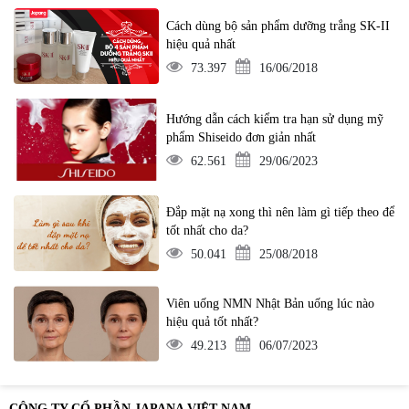
Cách dùng bộ sản phẩm dưỡng trắng SK-II
hiệu quả nhất
73.397
16/06/2018
Hướng dẫn cách kiểm tra hạn sử dụng mỹ
phẩm Shiseido đơn giản nhất
62.561
29/06/2023
Đắp mặt nạ xong thì nên làm gì tiếp theo để
tốt nhất cho da?
50.041
25/08/2018
Viên uống NMN Nhật Bản uống lúc nào
hiệu quả tốt nhất?
49.213
06/07/2023
CÔNG TY CỔ PHẦN JAPANA VIỆT NAM