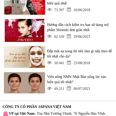
hiệu quả nhất
73.397
16/06/2018
Hướng dẫn cách kiểm tra hạn sử dụng mỹ
phẩm Shiseido đơn giản nhất
62.559
29/06/2023
Đắp mặt nạ xong thì nên làm gì tiếp theo để
tốt nhất cho da?
50.041
25/08/2018
Viên uống NMN Nhật Bản uống lúc nào
hiệu quả tốt nhất?
49.211
06/07/2023
CÔNG TY CỔ PHẦN JAPANA VIỆT NAM
apartment
VP tại Việt Nam:
Tòa Nhà Trường Thịnh, 76 Nguyễn Háo Vĩnh,