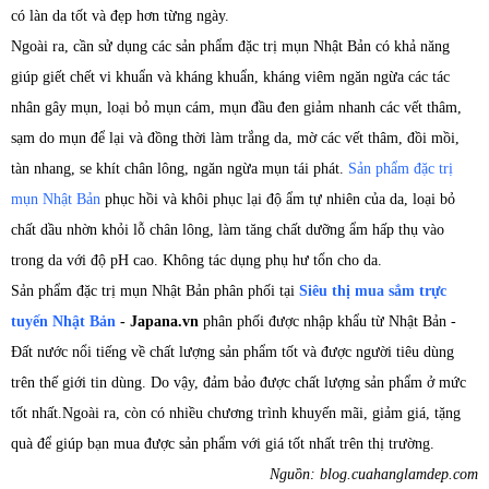
có làn da tốt và đẹp hơn từng ngày.
Ngoài ra, cần sử dụng các sản phẩm đặc trị mụn Nhật Bản có khả năng
giúp giết chết vi khuẩn và kháng khuẩn, kháng viêm ngăn ngừa các tác
nhân gây mụn, loại bỏ mụn cám, mụn đầu đen giảm nhanh các vết thâm,
sạm do mụn để lại và đồng thời làm trắng da, mờ các vết thâm, đồi mồi,
tàn nhang, se khít chân lông, ngăn ngừa mụn tái phát.
Sản phẩm đặc trị
mụn Nhật Bản
phục hồi và khôi phục lại độ ẩm tự nhiên của da, loại bỏ
chất dầu nhờn khỏi lỗ chân lông, làm tăng chất dưỡng ẩm hấp thụ vào
trong da với độ pH cao. Không tác dụng phụ hư tổn cho da.
Sản phẩm đặc trị mụn Nhật Bản phân phối tại
Siêu thị mua sắm trực
tuyến Nhật Bản
- Japana.vn
phân phối được nhập khẩu từ Nhật Bản -
Đất nước nổi tiếng về chất lượng sản phẩm tốt và được người tiêu dùng
trên thế giới tin dùng. Do vậy, đảm bảo được chất lượng sản phẩm ở mức
tốt nhất.Ngoài ra, còn có nhiều chương trình khuyến mãi, giảm giá, tặng
quà để giúp bạn mua được sản phẩm với giá tốt nhất trên thị trường.
Nguồn: blog.cuahanglamdep.com