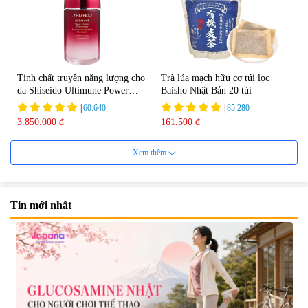
Tinh chất truyền năng lượng cho
Trà lúa mạch hữu cơ túi lọc
da Shiseido Ultimune Power
Baisho Nhật Bản 20 túi
75ml
|
60.640
|
85.280
3.850.000 đ
161.500 đ
Xem thêm
Tin mới nhất
Viên uống bổ não Ribeto Shoji
Viên nang uống cải thiện thị lực,
Ichoha Ekisu Plus - 90 viên
trí nhớ DHA + EPA + Flaxseed
Oil 30 viên/gói - Date 02/2027
|
57.920
|
52.346
1.450.000 đ
225.000 đ