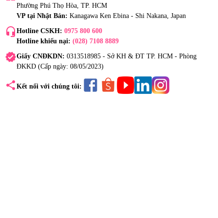
Phường Phú Thọ Hòa, TP. HCM
VP tại Nhật Bản:
Kanagawa Ken Ebina - Shi Nakana, Japan
headset_mic
Hotline CSKH:
0975 800 600
Hotline khiếu nại:
(028) 7108 8889
verified
Giấy CNĐKDN:
0313518985 - Sở KH & ĐT TP. HCM - Phòng
ĐKKD (Cấp ngày: 08/05/2023)
share
Kết nối với chúng tôi: