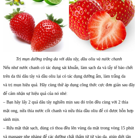
Trị mụn dưỡng trắng da với dâu tây, dầu oliu và nước chanh
Nếu như nước chanh có tác dụng sát khuẩn, làm sạch da và tẩy tế bào chết
trên da thì dâu tây và dầu oliu lại có tác dụng dưỡng ẩm, làm trắng da
và trị mụn hiệu quả. Hãy cùng thử áp dụng công thức cực đơn giản sau đây
để cảm nhận sự hiệu quả của nó nhé:
– Bạn hãy lấy 2 quả dâu tây nghiền mịn sau đó trộn đều cùng với 2 thìa
mật ong, nửa thìa nước cốt chanh và nửa thìa dầu oliu để có được hỗn hợp
sánh mịn.
– Rửa mặt thật sạch, dùng có thoa đều lên vùng da mặt trong vòng 15 phút
và massage nhẹ nhàng để các dưỡng chất thấm từ từ vào da, giúp diệt tận