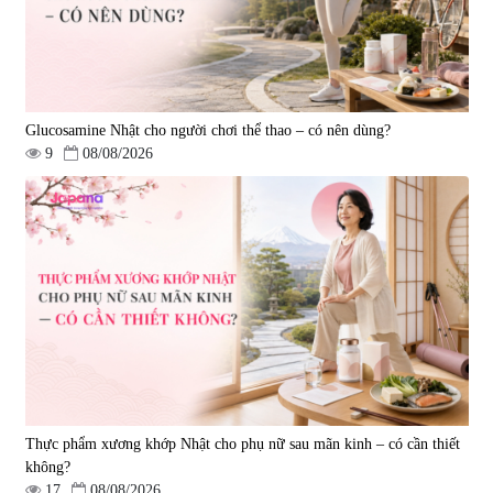
Glucosamine Nhật cho người chơi thể thao – có nên dùng?
9
08/08/2026
Tẩy tế bào chết Nichiei Bussan
Viên uống hỗ trợ bền thành
Nano NMN+ Peeling Gel
mạch, ngừa tai biến Elastin Plus
Luxury 200g
& Nattokinase Hokoen 80 viên
|
0
|
0
1.490.000 đ
980.000 đ
Thực phẩm xương khớp Nhật cho phụ nữ sau mãn kinh – có cần thiết
không?
17
08/08/2026