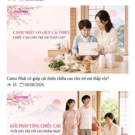
Viên uống bổ gan Ribeto Shoji
Viên uống hỗ trợ cải thiện thoát
Hepaclean 60 viên
vị đĩa đệm Kyoto Has 30 viên
|
543.205
|
14.560
690.000 đ
1.600.000 đ
Canxi Nhật có giúp cải thiện chiều cao cho trẻ em thấp còi?
18
08/08/2026
Viên uống hỗ trợ giấc ngủ Fujina
Viên uống phòng ngừa & hỗ trợ
Sleepy Nhật Bản 80 viên
điều trị đột quỵ Biken Kinase
Gold 60 viên
|
13.760
|
0
580.000 đ
1.570.000 đ