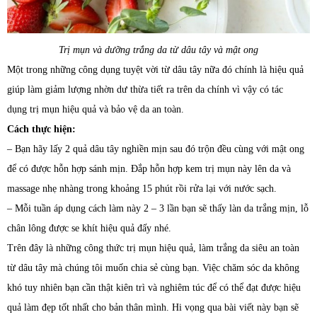
Trị mụn và dưỡng trắng da từ dâu tây và mật ong
Một trong những công dụng tuyệt vời từ dâu tây nữa đó chính là hiệu quả
giúp làm giảm lượng nhờn dư thừa tiết ra trên da chính vì vậy có tác
dụng trị mụn hiệu quả và bảo vệ da an toàn.
Cách thực hiện:
– Bạn hãy lấy 2 quả dâu tây nghiền mịn sau đó trộn đều cùng với mật ong
để có được hỗn hợp sánh mịn. Đắp hỗn hợp kem trị mụn này lên da và
massage nhẹ nhàng trong khoảng 15 phút rồi rửa lại với nước sạch.
– Mỗi tuần áp dụng cách làm này 2 – 3 lần bạn sẽ thấy làn da trắng mịn, lỗ
chân lông được se khít hiệu quả đấy nhé.
Trên đây là những công thức trị mụn hiệu quả, làm trắng da siêu an toàn
từ dâu tây mà chúng tôi muốn chia sẻ cùng bạn. Việc chăm sóc da không
khó tuy nhiên bạn cần thật kiên trì và nghiêm túc để có thể đạt được hiệu
quả làm đẹp tốt nhất cho bản thân mình. Hi vọng qua bài viết này bạn sẽ