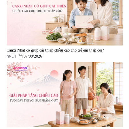
690.000 đ
1.600.000 đ
Canxi Nhật có giúp cải thiện chiều cao cho trẻ em thấp còi?
14
07/08/2026
Viên uống hỗ trợ giấc ngủ Fujina
Viên uống phòng ngừa & hỗ trợ
Sleepy Nhật Bản 80 viên
điều trị đột quỵ Biken Kinase
Gold 60 viên
|
13.760
|
0
580.000 đ
1.570.000 đ