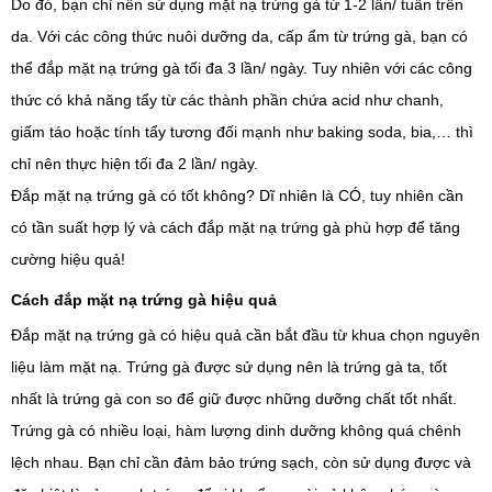
Do đó, bạn chỉ nên sử dụng mặt nạ trứng gà từ 1-2 lần/ tuần trên
da. Với các công thức nuôi dưỡng da, cấp ẩm từ trứng gà, bạn có
thể đắp mặt nạ trứng gà tối đa 3 lần/ ngày. Tuy nhiên với các công
thức có khả năng tẩy từ các thành phần chứa acid như chanh,
giấm táo hoặc tính tẩy tương đối mạnh như baking soda, bia,… thì
chỉ nên thực hiện tối đa 2 lần/ ngày.
Đắp mặt nạ trứng gà có tốt không? Dĩ nhiên là CÓ, tuy nhiên cần
có tần suất hợp lý và cách đắp mặt nạ trứng gà phù hợp để tăng
cường hiệu quả!
Cách đắp mặt nạ trứng gà hiệu quả
Đắp mặt nạ trứng gà có hiệu quả cần bắt đầu từ khua chọn nguyên
liệu làm mặt nạ. Trứng gà được sử dụng nên là trứng gà ta, tốt
nhất là trứng gà con so để giữ được những dưỡng chất tốt nhất.
Trứng gà có nhiều loại, hàm lượng dinh dưỡng không quá chênh
lệch nhau. Bạn chỉ cần đảm bảo trứng sạch, còn sử dụng được và