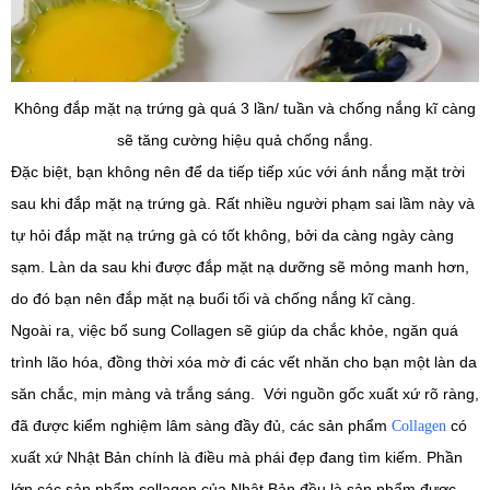
Không đắp mặt nạ trứng gà quá 3 lần/ tuần và chống nắng kĩ càng
sẽ tăng cường hiệu quả chống nắng.
Đặc biệt, bạn không nên để da tiếp tiếp xúc với ánh nắng mặt trời
sau khi đắp mặt nạ trứng gà. Rất nhiều người phạm sai lầm này và
tự hỏi đắp mặt nạ trứng gà có tốt không, bởi da càng ngày càng
sạm. Làn da sau khi được đắp mặt nạ dưỡng sẽ mỏng manh hơn,
do đó bạn nên đắp mặt nạ buổi tối và chống nắng kĩ càng.
Ngoài ra, việc bổ sung Collagen sẽ giúp da chắc khỏe, ngăn quá
trình lão hóa, đồng thời xóa mờ đi các vết nhăn cho bạn một làn da
săn chắc, mịn màng và trắng sáng. Với nguồn gốc xuất xứ rõ ràng,
đã được kiểm nghiệm lâm sàng đầy đủ, các sản phẩm
có
Collagen
xuất xứ Nhật Bản chính là điều mà phái đẹp đang tìm kiếm. Phần
lớn các sản phẩm collagen của Nhật Bản đều là sản phẩm được