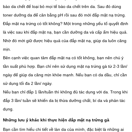
bào da chết để loại bỏ mọi tế bào da chết trên da. Sau đó dùng
toner dưỡng da để cân bằng pH rồi sau đó mới đắp mặt nạ trứng.
Đắp mặt nạ trứng có tốt không? Một trong những yếu tố quyết định
là việc sau khi đắp mặt nạ, bạn cần dưỡng da và cấp ẩm hiệu quả.
Nhờ đó mới giữ được hiệu quả của đắp mặt nạ, giúp da luôn căng
mịn.
Bên cạnh việc quan tâm đắp mặt nạ có tốt không, bạn nên chú ý
tần suất phù hợp. Bạn chỉ nên sử dụng mặt nạ trứng gà từ 2-3 lần/
ngày để giúp da căng mịn khỏe mạnh. Nếu bạn có da dầu, chỉ cần
sử dụng tối đa 2 lần/ ngày.
Nếu bạn chỉ đắp 1 lần/tuần thì không đủ tác dụng với da. Trong khi
đắp 3 lần/ tuần sẽ khiến da bị thừa dưỡng chất, bí da và phản tác
dụng.
Những lưu ý khác khi thực hiện đắp mặt nạ trứng gà
Bạn cần tìm hiểu chi tiết về làn da của mình, đặc biệt là những ai