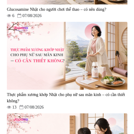
Glucosamine Nhật cho người chơi thể thao – có nên dùng?
6
07/08/2026
Tẩy tế bào chết Nichiei Bussan
Viên uống hỗ trợ bền thành
Nano NMN+ Peeling Gel
mạch, ngừa tai biến Elastin Plus
Luxury 200g
& Nattokinase Hokoen 80 viên
|
0
|
0
1.490.000 đ
980.000 đ
Thực phẩm xương khớp Nhật cho phụ nữ sau mãn kinh – có cần thiết
không?
13
07/08/2026
Viên uống bổ gan Ribeto Shoji
Viên uống hỗ trợ cải thiện thoát
Hepaclean 60 viên
vị đĩa đệm Kyoto Has 30 viên
|
543.205
|
14.560