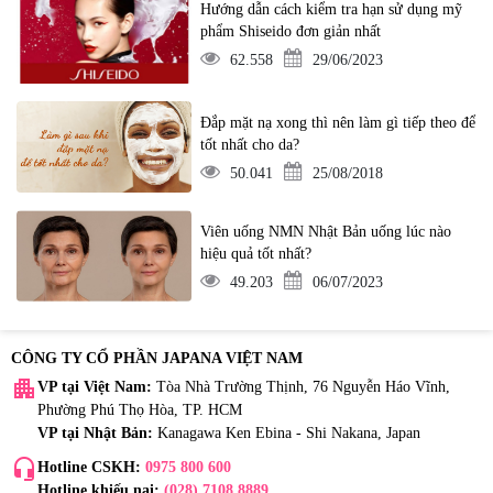
Hướng dẫn cách kiểm tra hạn sử dụng mỹ
phẩm Shiseido đơn giản nhất
62.558
29/06/2023
Đắp mặt nạ xong thì nên làm gì tiếp theo để
tốt nhất cho da?
50.041
25/08/2018
Viên uống NMN Nhật Bản uống lúc nào
hiệu quả tốt nhất?
49.203
06/07/2023
CÔNG TY CỔ PHẦN JAPANA VIỆT NAM
apartment
VP tại Việt Nam:
Tòa Nhà Trường Thịnh, 76 Nguyễn Háo Vĩnh,
Phường Phú Thọ Hòa, TP. HCM
VP tại Nhật Bản:
Kanagawa Ken Ebina - Shi Nakana, Japan
headset_mic
Hotline CSKH:
0975 800 600
Hotline khiếu nại:
(028) 7108 8889