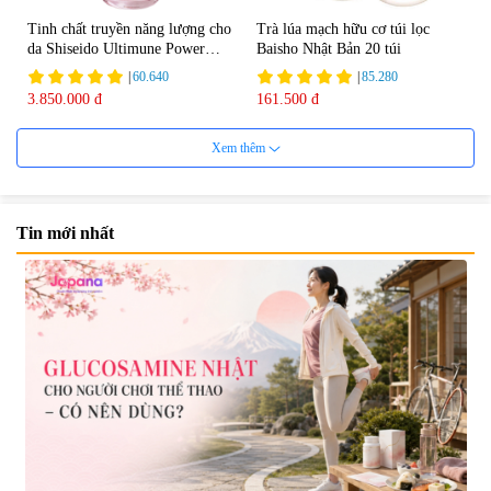
Tinh chất truyền năng lượng cho
Trà lúa mạch hữu cơ túi lọc
da Shiseido Ultimune Power
Baisho Nhật Bản 20 túi
75ml
|
60.640
|
85.280
3.850.000 đ
161.500 đ
Xem thêm
Tin mới nhất
Viên uống bổ não Ribeto Shoji
Viên nang uống cải thiện thị lực,
Ichoha Ekisu Plus - 90 viên
trí nhớ DHA + EPA + Flaxseed
Oil 30 viên/gói - Date 02/2027
|
57.920
|
52.346
1.450.000 đ
225.000 đ