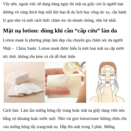
Vậy nên, ngoài việc sử dụng hàng ngày thì mặt nạ giấy còn là người bạn
đường vô cùng thích hợp mỗi khi bạn đi du lịch hay công tác xa, cần hành
lý gọn nhẹ và một cách thức chăm sóc da nhanh chóng, tiện lợi nhất.
Mặt nạ lotion: dùng khi cần “cấp cứu” làn da
Lotion mask là phương pháp làm đẹp của chuyên gia chăm sóc da người
Nhật – Chizu Saeki. Lotion mask được hiểu là một loại mặt nạ cấp nước
tức thời, không tốn kém và rất dễ thực hiện.
Cách làm: Làm ẩm miếng bông tẩy trang hoặc mặt nạ giấy dạng viên nén
bằng xịt khoáng hoặc nước suối. Nhỏ vài giọt lotion/toner không chứa cồn
vào miếng bông tẩy trang/mặt nạ. Đắp lên mặt trong 3 phút. Miếng