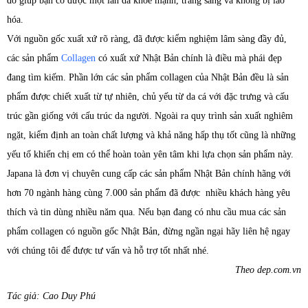
đó giúp bạn có được một làn da khỏe mạnh, trắng sáng và không bị lão
hóa.
Với nguồn gốc xuất xứ rõ ràng, đã được kiểm nghiệm lâm sàng đầy đủ,
các sản phẩm
Collagen
có xuất xứ Nhật Bản chính là điều mà phái đẹp
đang tìm kiếm. Phần lớn các sản phẩm collagen của Nhật Bản đều là sản
phẩm được chiết xuất từ tự nhiên, chủ yếu từ da cá với đặc trưng và cấu
trúc gần giống với cấu trúc da người. Ngoài ra quy trình sản xuất nghiêm
ngặt, kiểm định an toàn chất lượng và khả năng hấp thụ tốt cũng là những
yếu tố khiến chị em có thể hoàn toàn yên tâm khi lựa chọn sản phẩm này.
Japana là đơn vị chuyên cung cấp các sản phẩm Nhật Bản chính hãng với
hơn 70 ngành hàng cùng 7.000 sản phẩm đã được nhiều khách hàng yêu
thích và tin dùng nhiều năm qua. Nếu bạn đang có nhu cầu mua các sản
phẩm collagen có nguồn gốc Nhật Bản, đừng ngần ngại hãy liên hệ ngay
với chúng tôi để được tư vấn và hỗ trợ tốt nhất nhé.
Theo dep.com.vn
Tác giả: Cao Duy Phú