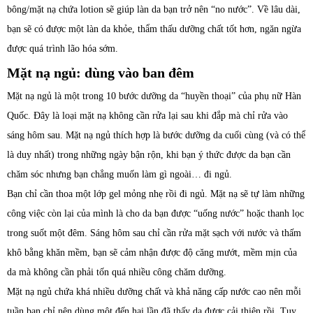
bông/mặt nạ chứa lotion sẽ giúp làn da bạn trở nên “no nước”. Về lâu dài,
bạn sẽ có được một làn da khỏe, thẩm thấu dưỡng chất tốt hơn, ngăn ngừa
được quá trình lão hóa sớm.
Mặt nạ ngủ: dùng vào ban đêm
Mặt nạ ngủ là một trong 10 bước dưỡng da “huyền thoại” của phụ nữ Hàn
Quốc. Đây là loại mặt nạ không cần rửa lại sau khi đắp mà chỉ rửa vào
sáng hôm sau. Mặt nạ ngủ thích hợp là bước dưỡng da cuối cùng (và có thể
là duy nhất) trong những ngày bận rộn, khi bạn ý thức được da bạn cần
chăm sóc nhưng bạn chẳng muốn làm gì ngoài… đi ngủ.
Bạn chỉ cần thoa một lớp gel mỏng nhẹ rồi đi ngủ. Mặt nạ sẽ tự làm những
công việc còn lại của mình là cho da bạn được “uống nước” hoặc thanh lọc
trong suốt một đêm. Sáng hôm sau chỉ cần rửa mặt sạch với nước và thấm
khô bằng khăn mềm, bạn sẽ cảm nhận được độ căng mướt, mềm mịn của
da mà không cần phải tốn quá nhiều công chăm dưỡng.
Mặt nạ ngủ chứa khá nhiều dưỡng chất và khả năng cấp nước cao nên mỗi
tuần bạn chỉ nên dùng một đến hai lần đã thấy da được cải thiện rồi. Tuy