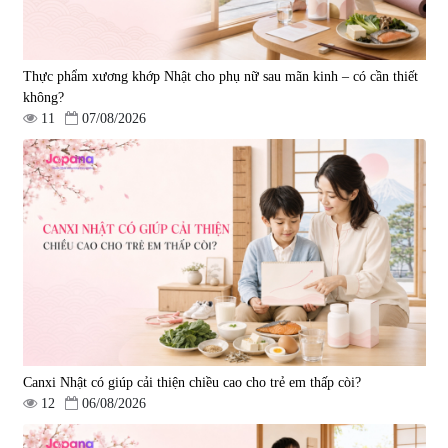
Thực phẩm xương khớp Nhật cho phụ nữ sau mãn kinh – có cần thiết
không?
11
07/08/2026
Tẩy tế bào chết Nichiei Bussan
Viên uống hỗ trợ bền thành
Nano NMN+ Peeling Gel
mạch, ngừa tai biến Elastin Plus
Luxury 200g
& Nattokinase Hokoen 80 viên
|
0
|
0
1.490.000 đ
980.000 đ
Canxi Nhật có giúp cải thiện chiều cao cho trẻ em thấp còi?
12
06/08/2026
Viên uống bổ gan Ribeto Shoji
Viên uống hỗ trợ cải thiện thoát