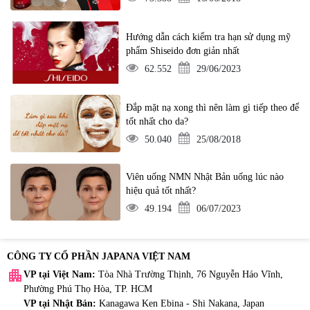
Hướng dẫn cách kiểm tra hạn sử dụng mỹ
phẩm Shiseido đơn giản nhất
62.552
29/06/2023
Đắp mặt nạ xong thì nên làm gì tiếp theo để
tốt nhất cho da?
50.040
25/08/2018
Viên uống NMN Nhật Bản uống lúc nào
hiệu quả tốt nhất?
49.194
06/07/2023
CÔNG TY CỔ PHẦN JAPANA VIỆT NAM
apartment
VP tại Việt Nam:
Tòa Nhà Trường Thịnh, 76 Nguyễn Háo Vĩnh,
Phường Phú Thọ Hòa, TP. HCM
VP tại Nhật Bản:
Kanagawa Ken Ebina - Shi Nakana, Japan