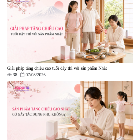
Hepaclean 60 viên
vị đĩa đệm Kyoto Has 30 viên
|
543.205
|
14.560
690.000 đ
1.600.000 đ
Giải pháp tăng chiều cao tuổi dậy thì với sản phẩm Nhật
38
07/08/2026
Viên uống hỗ trợ giấc ngủ Fujina
Viên uống phòng ngừa & hỗ trợ
Sleepy Nhật Bản 80 viên
điều trị đột quỵ Biken Kinase
Gold 60 viên
|
13.760
|
0
580.000 đ
1.570.000 đ