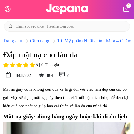
0
Trang chủ
Cẩm nang
10. Mỹ phẩm Nhật chính hãng – Chăm só
Đắp mặt nạ cho làn da
5 | 0 đánh giá
18/08/2021
864
0
Mặt nạ giấy có lẽ không còn quá xa lạ gì đối với việc làm đẹp của các cô
gái. Việc sử dụng mặt nạ giấy theo tính chất nổi bậc của chúng để đem lại
hiệu quả cao nhất sẽ giúp bạn cải thiện về làn da của mình đó.
Mặt nạ giấy: dùng hằng ngày hoặc khi đi du lịch