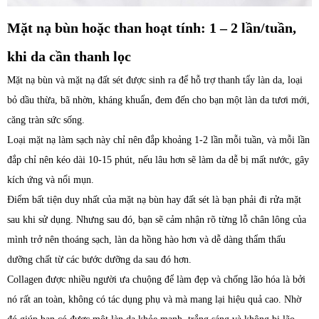
Mặt nạ bùn hoặc than hoạt tính: 1 – 2 lần/tuần,
khi da cần thanh lọc
Mặt nạ bùn và mặt nạ đất sét được sinh ra để hỗ trợ thanh tẩy làn da, loại
bỏ dầu thừa, bã nhờn, kháng khuẩn, đem đến cho bạn một làn da tươi mới,
căng tràn sức sống.
Loại mặt nạ làm sạch này chỉ nên đắp khoảng 1-2 lần mỗi tuần, và mỗi lần
đắp chỉ nên kéo dài 10-15 phút, nếu lâu hơn sẽ làm da dễ bị mất nước, gây
kích ứng và nổi mụn.
Điểm bất tiện duy nhất của mặt nạ bùn hay đất sét là bạn phải đi rửa mặt
sau khi sử dụng. Nhưng sau đó, bạn sẽ cảm nhận rõ từng lỗ chân lông của
mình trở nên thoáng sạch, làn da hồng hào hơn và dễ dàng thẩm thấu
dưỡng chất từ các bước dưỡng da sau đó hơn.
Collagen được nhiều người ưa chuộng để làm đẹp và chống lão hóa là bởi
nó rất an toàn, không có tác dụng phụ và mà mang lại hiệu quả cao. Nhờ