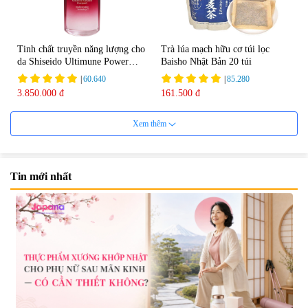
Tinh chất truyền năng lượng cho
Trà lúa mạch hữu cơ túi lọc
da Shiseido Ultimune Power
Baisho Nhật Bản 20 túi
75ml
|
60.640
|
85.280
3.850.000 đ
161.500 đ
Xem thêm
Tin mới nhất
Viên uống bổ não Ribeto Shoji
Viên nang uống cải thiện thị lực,
Ichoha Ekisu Plus - 90 viên
trí nhớ DHA + EPA + Flaxseed
Oil 30 viên/gói - Date 02/2027
|
57.920
|
52.346
1.450.000 đ
225.000 đ