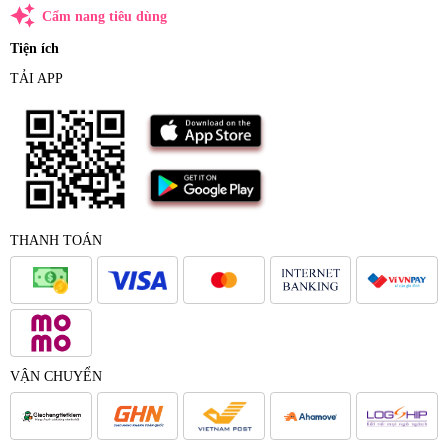
auto_awesome
Cẩm nang tiêu dùng
Tiện ích
TẢI APP
THANH TOÁN
VẬN CHUYỂN