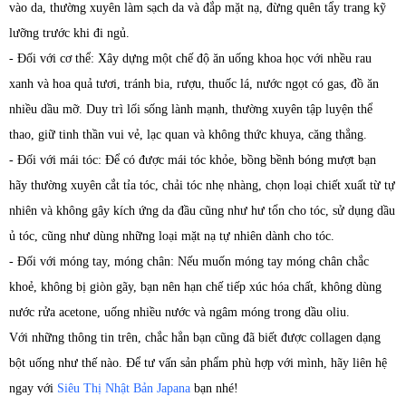
vào da, thường xuyên làm sạch da và đắp mặt nạ, đừng quên tẩy trang kỹ
lưỡng trước khi đi ngủ.
- Đối với cơ thể: Xây dựng một chế độ ăn uống khoa học với nhều rau
xanh và hoa quả tươi, tránh bia, rượu, thuốc lá, nước ngọt có gas, đồ ăn
nhiều dầu mỡ. Duy trì lối sống lành mạnh, thường xuyên tập luyện thể
thao, giữ tinh thần vui vẻ, lạc quan và không thức khuya, căng thẳng.
- Đối với mái tóc: Để có được mái tóc khỏe, bồng bềnh bóng mượt bạn
hãy thường xuyên cắt tỉa tóc, chải tóc nhẹ nhàng, chọn loại chiết xuất từ tự
nhiên và không gây kích ứng da đầu cũng như hư tổn cho tóc, sử dụng dầu
ủ tóc, cũng như dùng những loại mặt nạ tự nhiên dành cho tóc.
- Đối với móng tay, móng chân: Nếu muốn móng tay móng chân chắc
khoẻ, không bị giòn gãy, bạn nên hạn chế tiếp xúc hóa chất, không dùng
nước rửa acetone, uống nhiều nước và ngâm móng trong dầu oliu.
Với những thông tin trên, chắc hẳn bạn cũng đã biết được collagen dạng
bột uống như thế nào. Để tư vấn sản phẩm phù hợp với mình, hãy liên hệ
ngay với
Siêu Thị Nhật Bản Japana
bạn nhé!