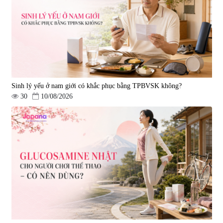
50ml)
|
128.720
693.000 đ
Sinh lý yếu ở nam giới có khắc phục bằng TPBVSK không?
30
10/08/2026