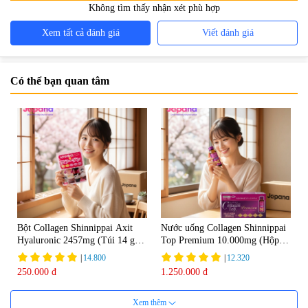
Không tìm thấy nhận xét phù hợp
Xem tất cả đánh giá
Viết đánh giá
Có thể bạn quan tâm
Bột Collagen Shinnippai Axit
Nước uống Collagen Shinnippai
Hyaluronic 2457mg (Túi 14 gói
Top Premium 10.000mg (Hộp
x 3g) - Date 04/2027
10 chai x 50ml)
|
14.800
|
12.320
250.000 đ
1.250.000 đ
Xem thêm