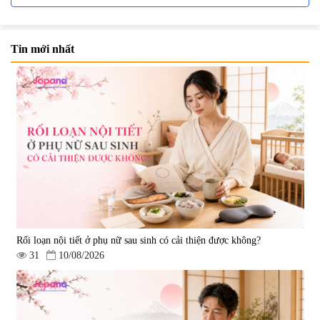
Tin mới nhất
Nước uống đẹp da Collagen
Nước uống Collagen Kaza Rose
20000mg Plus (Hộp 10 chai x
Lady 5000mg (Hộp 10 chai x
50ml)
50ml)
|
789.120
|
67.440
1.200.000 đ
950.000 đ
Rối loạn nội tiết ở phụ nữ sau sinh có cải thiện được không?
31
10/08/2026
Nước uống Collagen Shinnippai
Top 5.000mg (Hộp 10 chai x