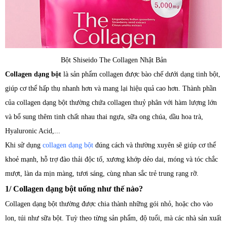
Bột Shiseido The Collagen Nhật Bản
Collagen dạng bột
là sản phẩm collagen được bào chế dưới dạng tinh bột,
giúp cơ thể hấp thụ nhanh hơn và mang lại hiệu quả cao hơn. Thành phần
của collagen dạng bột thường chứa collagen thuỷ phân với hàm lượng lớn
và bổ sung thêm tinh chất nhau thai ngựa, sữa ong chúa, dầu hoa trà,
Hyaluronic Acid,...
Khi sử dụng
collagen dạng bột
đúng cách và thường xuyên sẽ giúp cơ thể
khoẻ mạnh, hỗ trợ đào thải độc tố, xương khớp dẻo dai, móng và tóc chắc
mượt, làn da mịn màng, tươi sáng, cùng nhan sắc trẻ trung rạng rỡ.
1/ Collagen dạng bột uống như thế nào?
Collagen dạng bột thường được chia thành những gói nhỏ, hoặc cho vào
lon, túi như sữa bột. Tuỳ theo từng sản phẩm, độ tuổi, mà các nhà sản xuất