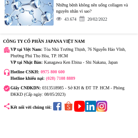
Những bệnh không nên uống collagen và
nguyên nhân vì sao?
43.674
20/02/2022
CÔNG TY CỔ PHẦN JAPANA VIỆT NAM
apartment
VP tại Việt Nam:
Tòa Nhà Trường Thịnh, 76 Nguyễn Háo Vĩnh,
Phường Phú Thọ Hòa, TP. HCM
VP tại Nhật Bản:
Kanagawa Ken Ebina - Shi Nakana, Japan
headset_mic
Hotline CSKH:
0975 800 600
Hotline khiếu nại:
(028) 7108 8889
verified
Giấy CNĐKDN:
0313518985 - Sở KH & ĐT TP. HCM - Phòng
ĐKKD (Cấp ngày: 08/05/2023)
share
Kết nối với chúng tôi: