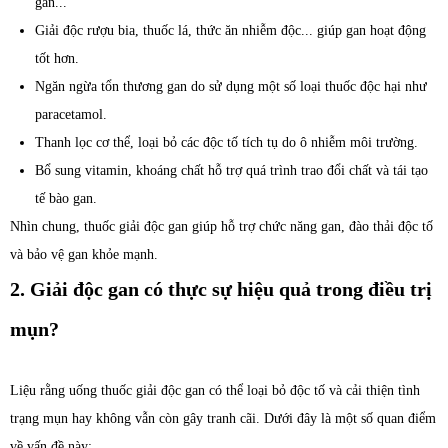
gan...
Giải độc rượu bia, thuốc lá, thức ăn nhiễm độc... giúp gan hoạt động
tốt hơn.
Ngăn ngừa tổn thương gan do sử dụng một số loại thuốc độc hại như
paracetamol.
Thanh lọc cơ thể, loại bỏ các độc tố tích tụ do ô nhiễm môi trường.
Bổ sung vitamin, khoáng chất hỗ trợ quá trình trao đổi chất và tái tạo
tế bào gan.
Nhìn chung, thuốc giải độc gan giúp hỗ trợ chức năng gan, đào thải độc tố
và bảo vệ gan khỏe mạnh.
2. Giải độc gan có thực sự hiệu quả trong điều trị
mụn?
Liệu rằng uống thuốc giải độc gan có thể loại bỏ độc tố và cải thiện tình
trạng mụn hay không vẫn còn gây tranh cãi. Dưới đây là một số quan điểm
về vấn đề này: