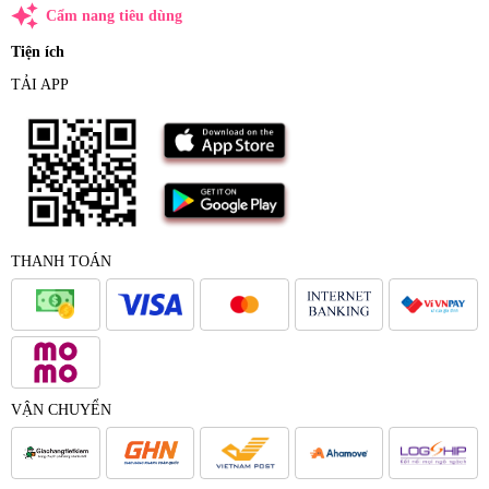
auto_awesome
Cẩm nang tiêu dùng
Tiện ích
TẢI APP
THANH TOÁN
VẬN CHUYỂN