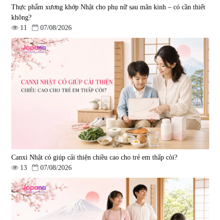
Thực phẩm xương khớp Nhật cho phụ nữ sau mãn kinh – có cần thiết
không?
11
07/08/2026
Viên uống hỗ trợ tim mạch AFC
Viên uống tăng cường miễn dịch
Rich Coenzyme Q10 - 120 viên
Ribeto Shoji Fukujyusen 180
viên
|
2.546
|
32.160
2.890.000 đ
9.850.000 đ
Canxi Nhật có giúp cải thiện chiều cao cho trẻ em thấp còi?
13
07/08/2026
Viên uống hỗ trợ tăng cường
Viên uống hỗ trợ điều trị ung thư
sinh lý nam Fujina Monster Shot
Fucoidan Okinawa Kanehide Bio
150 viên
EX 323mg - 150 viên
|
12.480
|
790.621
880.000 đ
4.473.500 đ