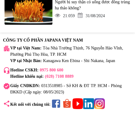
Người bị suy thận có uống được đông trùng
hạ thảo không?
21.059
31/08/2024
CÔNG TY CỔ PHẦN JAPANA VIỆT NAM
apartment
VP tại Việt Nam:
Tòa Nhà Trường Thịnh, 76 Nguyễn Háo Vĩnh,
Phường Phú Thọ Hòa, TP. HCM
VP tại Nhật Bản:
Kanagawa Ken Ebina - Shi Nakana, Japan
headset_mic
Hotline CSKH:
0975 800 600
Hotline khiếu nại:
(028) 7108 8889
verified
Giấy CNĐKDN:
0313518985 - Sở KH & ĐT TP. HCM - Phòng
ĐKKD (Cấp ngày: 08/05/2023)
share
Kết nối với chúng tôi: