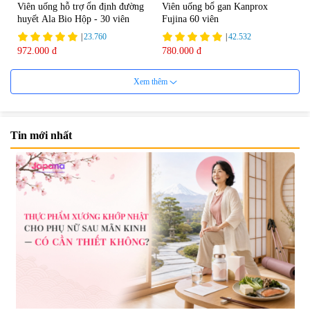
Viên uống hỗ trợ ổn định đường
Viên uống bổ gan Kanprox
huyết Ala Bio Hộp - 30 viên
Fujina 60 viên
|
23.760
|
42.532
972.000 đ
780.000 đ
Xem thêm
Tin mới nhất
Viên uống bổ gan Ribeto Shoji
Viên uống hỗ trợ giải độc và
Hepaclean 60 viên
phục hồi chức năng gan Biken
Liver Ex 120 viên - Date
|
543.205
|
0
07/2027
690.000 đ
1.390.000 đ