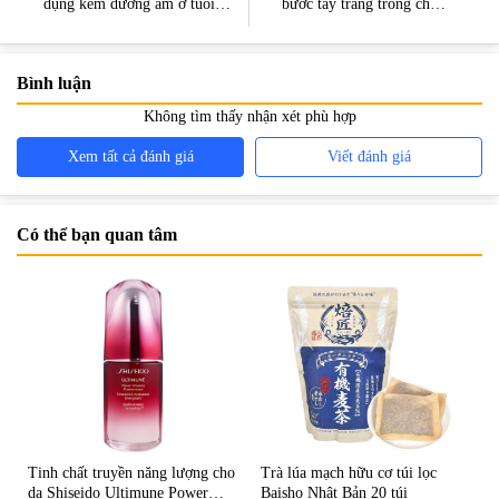
dụng kem dưỡng ẩm ở tuổi
bước tẩy trang trong chăm
50 để làn da không bị đổ dầu
sóc da
Bình luận
Không tìm thấy nhận xét phù hợp
Xem tất cả đánh giá
Viết đánh giá
Có thể bạn quan tâm
Tinh chất truyền năng lượng cho
Trà lúa mạch hữu cơ túi lọc
da Shiseido Ultimune Power
Baisho Nhật Bản 20 túi