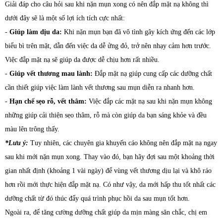
Giải đáp cho câu hỏi sau khi nặn mụn xong có nên đắp mặt nạ không thì
dưới đây sẽ là một số lợi ích tích cực nhất:
-
Giúp làm dịu da:
Khi nặn mụn bạn đã vô tình gây kích ứng đến các lớp
biểu bì trên mặt, dẫn đến việc da dễ ửng đỏ, trở nên nhạy cảm hơn trước.
Việc đắp mặt nạ sẽ giúp da được dễ chịu hơn rất nhiều.
-
Giúp vết thương mau lành:
Đắp mặt nạ giúp cung cấp các dưỡng chất
cần thiết giúp việc làm lành vết thương sau mụn diễn ra nhanh hơn.
-
Hạn chế sẹo rỗ, vết thâm:
Việc đắp các mặt nạ sau khi nặn mụn không
những giúp cải thiện sẹo thâm, rỗ mà còn giúp da bạn sáng khỏe và đều
màu lên trông thấy.
*Lưu ý:
Tuy nhiên, các chuyên gia khuyến cáo không nên đắp mặt nạ ngay
sau khi mới nặn mụn xong. Thay vào đó, bạn hãy đợi sau một khoảng thời
gian nhất định (khoảng 1 vài ngày) để vùng vết thương dịu lại và khô ráo
hơn rồi mới thực hiện đắp mặt nạ. Có như vậy, da mới hấp thu tốt nhất các
dưỡng chất từ đó thúc đẩy quá trình phục hồi da sau mụn tốt hơn.
Ngoài ra, để tăng cường dưỡng chất giúp da mịn màng săn chắc, chị em