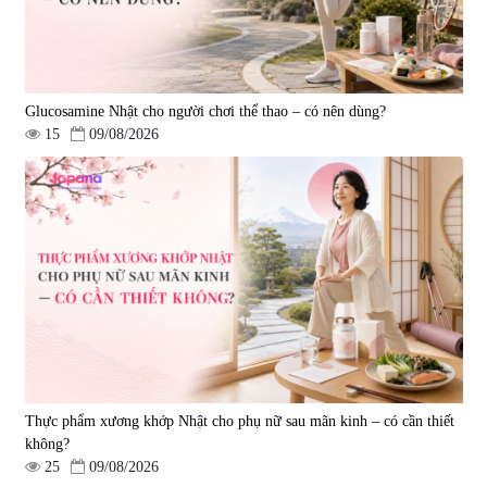
Glucosamine Nhật cho người chơi thể thao – có nên dùng?
15
09/08/2026
Viên uống hỗ trợ giấc ngủ Fujina
Viên uống phòng ngừa & hỗ trợ
Sleepy Nhật Bản 80 viên
điều trị đột quỵ Biken Kinase
Gold 60 viên
|
13.760
|
0
580.000 đ
1.570.000 đ
Thực phẩm xương khớp Nhật cho phụ nữ sau mãn kinh – có cần thiết
không?
25
09/08/2026