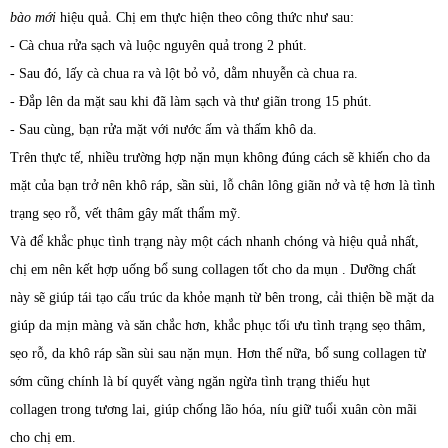
bào mới
hiệu quả. Chị em thực hiện theo công thức như sau:
- Cà chua rửa sạch và luộc nguyên quả trong 2 phút.
- Sau đó, lấy cà chua ra và lột bỏ vỏ, dằm nhuyễn cà chua ra.
- Đắp lên da mặt sau khi đã làm sạch và thư giãn trong 15 phút.
- Sau cùng, bạn rửa mặt với nước ấm và thấm khô da.
Trên thực tế, nhiều trường hợp nặn mụn không đúng cách sẽ khiến cho da
mặt của bạn trở nên khô ráp, sần sùi, lỗ chân lông giãn nở và tệ hơn là tình
trạng sẹo rỗ, vết thâm gây mất thẩm mỹ.
Và để khắc phục tình trạng này một cách nhanh chóng và hiệu quả nhất,
chị em nên kết hợp uống bổ sung collagen tốt cho da mụn . Dưỡng chất
này sẽ giúp tái tạo cấu trúc da khỏe mạnh từ bên trong, cải thiện bề mặt da
giúp da mịn màng và săn chắc hơn, khắc phục tối ưu tình trạng sẹo thâm,
sẹo rỗ, da khô ráp sần sùi sau nặn mụn. Hơn thế nữa, bổ sung collagen từ
sớm cũng chính là bí quyết vàng ngăn ngừa tình trạng thiếu hụt
collagen trong tương lai, giúp chống lão hóa, níu giữ tuổi xuân còn mãi
cho chị em.