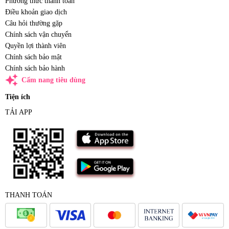
Phương thức thanh toán
Điều khoản giao dịch
Câu hỏi thường gặp
Chính sách vận chuyển
Quyền lợi thành viên
Chính sách bảo mật
Chính sách bảo hành
auto_awesome
Cẩm nang tiêu dùng
Tiện ích
TẢI APP
THANH TOÁN