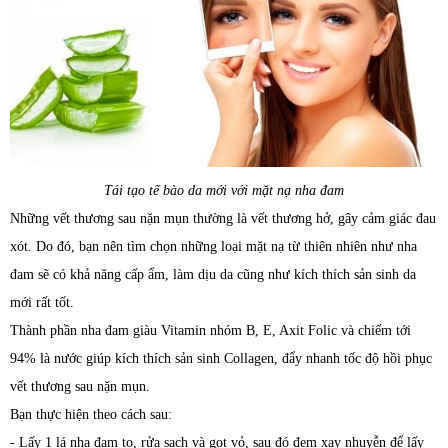
Tái tạo tế bào da mới với mặt nạ nha đam
Những vết thương sau nặn mụn thường là vết thương hở, gây cảm giác đau
xót. Do đó, bạn nên tìm chọn những loại mặt nạ từ thiên nhiên như nha
đam sẽ có khả năng cấp ẩm, làm dịu da cũng như kích thích sản sinh da
mới rất tốt.
Thành phần nha đam giàu Vitamin nhóm B, E, Axit Folic và chiếm tới
94% là nước giúp kích thích sản sinh Collagen, đẩy nhanh tốc độ hồi phục
vết thương sau nặn mụn.
Bạn thực hiện theo cách sau:
- Lấy 1 lá nha đam to, rửa sạch và gọt vỏ, sau đó đem xay nhuyễn để lấy