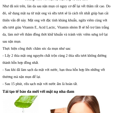
Như đã nói trên, làn da sau nặn mụn có nguy cơ để lại vết thâm rất cao. Do
đó, sử dụng mặt nạ từ mật ong và sữa tươi sẽ là cách tốt nhất giúp bạn cải
thiện vấn đề này. Mật ong với đặc tính kháng khuẩn, ngừa viêm cùng với
sữa tươi giàu Vitamin E, Acid Lactic, Vitamin nhóm B sẽ hỗ trợ làm trắng
da, làm mờ vết thâm đồng thời khử khuẩn và tránh việc viêm sưng trở lại
sau nặn mụn.
Thực hiện công thức chăm sóc da mụn như sau:
- Lấy 2 thìa mật ong nguyên chất trộn cùng 2 thìa sữa tươi không đường
thành hỗn hợp đồng nhất.
- Sau khi đã làm sạch da mặt với nước, bạn thoa hỗn hợp lên những vết
thương mà nặn mụn để lại.
- Sau 15 phút, rửa sạch mặt với nước ấm là hoàn tất.
Tái tạo tế bào da mới với mặt nạ nha đam