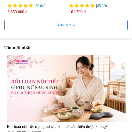
75ml
|
60.640
|
85.280
3.850.000 đ
161.500 đ
Xem thêm
Tin mới nhất
Viên uống bổ não Ribeto Shoji
Viên nang uống cải thiện thị lực,
Ichoha Ekisu Plus - 90 viên
trí nhớ DHA + EPA + Flaxseed
Oil 30 viên/gói - Date 02/2027
|
57.920
|
52.346
1.450.000 đ
225.000 đ
Rối loạn nội tiết ở phụ nữ sau sinh có cải thiện được không?