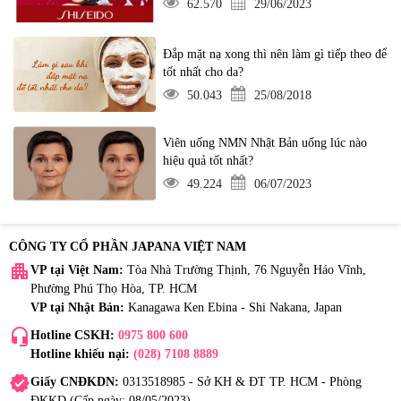
62.570
29/06/2023
Đắp mặt nạ xong thì nên làm gì tiếp theo để
tốt nhất cho da?
50.043
25/08/2018
Viên uống NMN Nhật Bản uống lúc nào
hiệu quả tốt nhất?
49.224
06/07/2023
CÔNG TY CỔ PHẦN JAPANA VIỆT NAM
apartment
VP tại Việt Nam:
Tòa Nhà Trường Thịnh, 76 Nguyễn Háo Vĩnh,
Phường Phú Thọ Hòa, TP. HCM
VP tại Nhật Bản:
Kanagawa Ken Ebina - Shi Nakana, Japan
headset_mic
Hotline CSKH:
0975 800 600
Hotline khiếu nại:
(028) 7108 8889
verified
Giấy CNĐKDN:
0313518985 - Sở KH & ĐT TP. HCM - Phòng
ĐKKD (Cấp ngày: 08/05/2023)