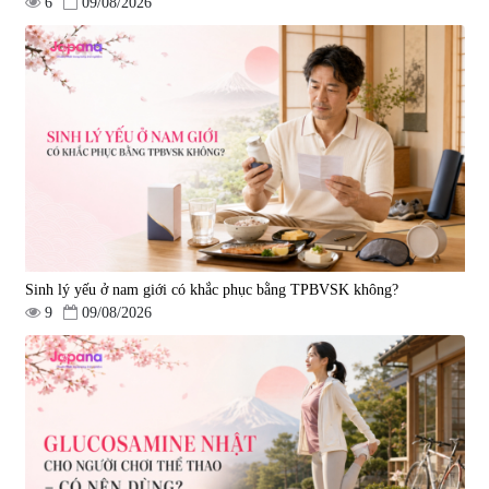
6
09/08/2026
Tẩy tế bào chết Nichiei Bussan
Viên uống hỗ trợ bền thành
Nano NMN+ Peeling Gel
mạch, ngừa tai biến Elastin Plus
Luxury 200g
& Nattokinase Hokoen 80 viên
|
0
|
0
1.490.000 đ
980.000 đ
Sinh lý yếu ở nam giới có khắc phục bằng TPBVSK không?
9
09/08/2026
Viên uống bổ gan Ribeto Shoji
Viên uống hỗ trợ cải thiện thoát
Hepaclean 60 viên
vị đĩa đệm Kyoto Has 30 viên
|
543.205
|
14.560
690.000 đ
1.600.000 đ