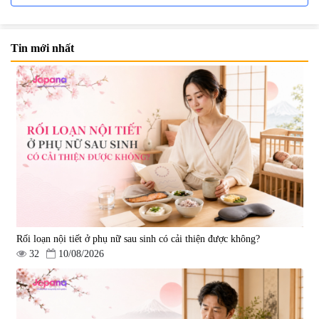
Tin mới nhất
Viên uống bổ não Ribeto Shoji
Viên nang uống cải thiện thị lực,
Ichoha Ekisu Plus - 90 viên
trí nhớ DHA + EPA + Flaxseed
Oil 30 viên/gói - Date 02/2027
|
57.920
|
52.346
1.450.000 đ
225.000 đ
Rối loạn nội tiết ở phụ nữ sau sinh có cải thiện được không?
32
10/08/2026
Tẩy tế bào chết Nichiei Bussan
Viên uống hỗ trợ bền thành
Nano NMN+ Peeling Gel
mạch, ngừa tai biến Elastin Plus