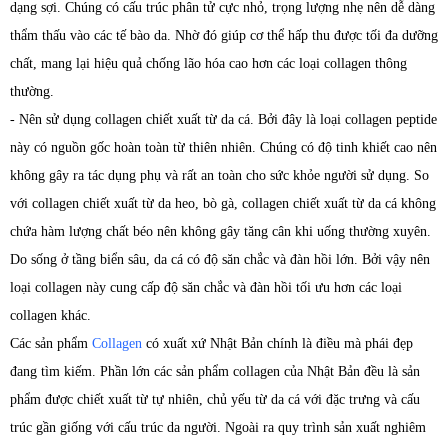
dạng sợi. Chúng có cấu trúc phân tử cực nhỏ, trọng lượng nhẹ nên dễ dàng
thẩm thấu vào các tế bào da. Nhờ đó giúp cơ thể hấp thu được tối đa dưỡng
chất, mang lại hiệu quả chống lão hóa cao hơn các loại collagen thông
thường.
- Nên sử dụng collagen chiết xuất từ da cá. Bởi đây là loại collagen peptide
này có nguồn gốc hoàn toàn từ thiên nhiên. Chúng có độ tinh khiết cao nên
không gây ra tác dụng phụ và rất an toàn cho sức khỏe người sử dụng. So
với collagen chiết xuất từ da heo, bò gà, collagen chiết xuất từ da cá không
chứa hàm lượng chất béo nên không gây tăng cân khi uống thường xuyên.
Do sống ở tầng biển sâu, da cá có độ săn chắc và đàn hồi lớn. Bởi vậy nên
loại collagen này cung cấp độ săn chắc và đàn hồi tối ưu hơn các loại
collagen khác.
Các sản phẩm
Collagen
có xuất xứ Nhật Bản chính là điều mà phái đẹp
đang tìm kiếm. Phần lớn các sản phẩm collagen của Nhật Bản đều là sản
phẩm được chiết xuất từ tự nhiên, chủ yếu từ da cá với đặc trưng và cấu
trúc gần giống với cấu trúc da người. Ngoài ra quy trình sản xuất nghiêm