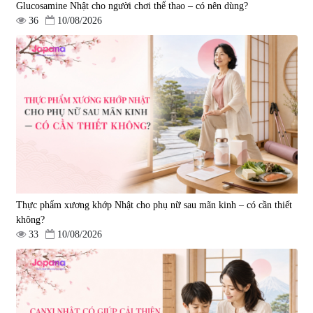
Glucosamine Nhật cho người chơi thể thao – có nên dùng?
36
10/08/2026
Viên uống hỗ trợ giấc ngủ Fujina
Viên uống phòng ngừa & hỗ trợ
Sleepy Nhật Bản 80 viên
điều trị đột quỵ Biken Kinase
Gold 60 viên
|
13.760
|
0
580.000 đ
1.570.000 đ
Thực phẩm xương khớp Nhật cho phụ nữ sau mãn kinh – có cần thiết
không?
33
10/08/2026