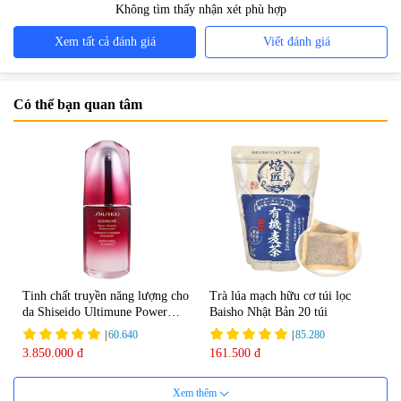
Không tìm thấy nhận xét phù hợp
Xem tất cả đánh giá
Viết đánh giá
Có thể bạn quan tâm
Tinh chất truyền năng lượng cho
Trà lúa mạch hữu cơ túi lọc
da Shiseido Ultimune Power
Baisho Nhật Bản 20 túi
75ml
|
60.640
|
85.280
3.850.000 đ
161.500 đ
Xem thêm