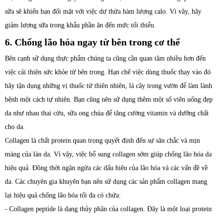
sữa sẽ khiến bạn đối mặt với việc dư thừa hàm lượng calo. Vì vây, hãy
giảm lượng sữa trong khẩu phần ăn đến mức tối thiểu.
6. Chống lão hóa ngay từ bên trong cơ thể
Bên cạnh sử dụng thực phẩm chúng ta cũng cần quan tâm nhiều hơn đến
việc cải thiện sức khỏe từ bên trong. Hạn chế việc dùng thuốc thay vào đó
hãy tận dụng những vị thuốc từ thiên nhiên, lá cây trong vườn để làm lành
bệnh một cách tự nhiên. Bạn cũng nên sử dụng thêm một số viên uống đẹp
da như nhau thai cừu, sữa ong chúa để tăng cường vitamin và dưỡng chất
cho da.
Collagen là chất protein quan trọng quyết định đến sự săn chắc và mịn
màng của làn da. Vì vậy, việc bổ sung collagen sớm giúp chống lão hóa da
hiệu quả. Đồng thời ngăn ngừa các dấu hiệu của lão hóa và các vấn đề về
da. Các chuyên gia khuyên bạn nên sử dụng các sản phẩm collagen mang
lại hiệu quả chống lão hóa tối đa có chứa:
- Collagen peptide là dạng thủy phân của collagen. Đây là một loại protein