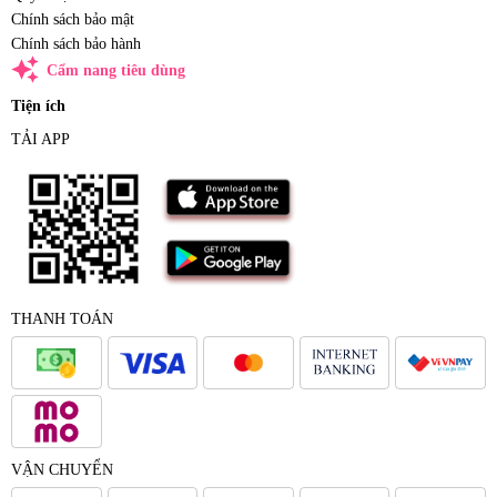
Chính sách bảo mật
Chính sách bảo hành
auto_awesome
Cẩm nang tiêu dùng
Tiện ích
TẢI APP
THANH TOÁN
VẬN CHUYỂN