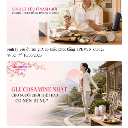
Luxury 200g
& Nattokinase Hokoen 80 viên
|
0
|
0
1.490.000 đ
980.000 đ
Sinh lý yếu ở nam giới có khắc phục bằng TPBVSK không?
32
10/08/2026
Viên uống bổ gan Ribeto Shoji
Viên uống hỗ trợ cải thiện thoát
Hepaclean 60 viên
vị đĩa đệm Kyoto Has 30 viên
|
543.205
|
14.560
690.000 đ
1.600.000 đ