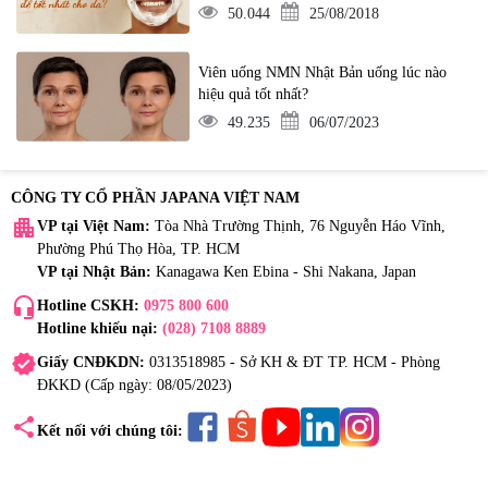
50.044
25/08/2018
Viên uống NMN Nhật Bản uống lúc nào
hiệu quả tốt nhất?
49.235
06/07/2023
CÔNG TY CỔ PHẦN JAPANA VIỆT NAM
apartment
VP tại Việt Nam:
Tòa Nhà Trường Thịnh, 76 Nguyễn Háo Vĩnh,
Phường Phú Thọ Hòa, TP. HCM
VP tại Nhật Bản:
Kanagawa Ken Ebina - Shi Nakana, Japan
headset_mic
Hotline CSKH:
0975 800 600
Hotline khiếu nại:
(028) 7108 8889
verified
Giấy CNĐKDN:
0313518985 - Sở KH & ĐT TP. HCM - Phòng
ĐKKD (Cấp ngày: 08/05/2023)
share
Kết nối với chúng tôi: