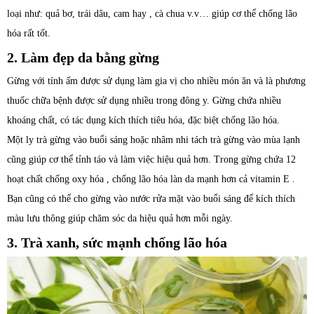
loại như: quả bơ, trái dâu, cam hay , cà chua v.v… giúp cơ thể chống lão
hóa rất tốt.
2. Làm đẹp da bằng gừng
Gừng với tính ấm được sử dụng làm gia vị cho nhiều món ăn và là phương
thuốc chữa bệnh được sử dụng nhiều trong đông y. Gừng chứa nhiều
khoáng chất, có tác dụng kích thích tiêu hóa, đặc biệt chống lão hóa.
Một ly trà gừng vào buổi sáng hoặc nhâm nhi tách trà gừng vào mùa lạnh
cũng giúp cơ thể tỉnh táo và làm việc hiệu quả hơn. Trong gừng chứa 12
hoạt chất chống oxy hóa , chống lão hóa làn da mạnh hơn cả vitamin E .
Bạn cũng có thể cho gừng vào nước rửa mặt vào buổi sáng để kích thích
màu lưu thông giúp chăm sóc da hiệu quả hơn mỗi ngày.
3. Trà xanh, sức mạnh chống lão hóa