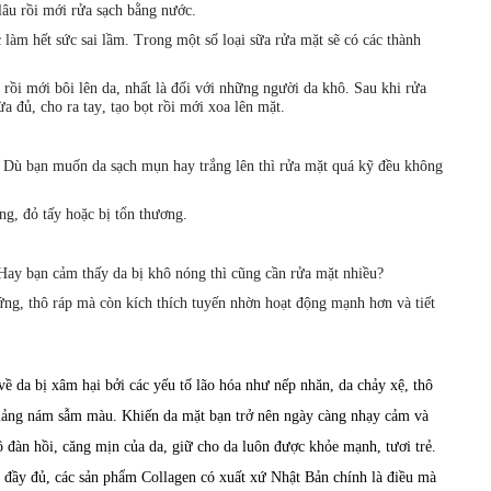
lâu rồi mới rửa sạch bằng nước.
c làm hết sức sai lầm. Trong một số loại sữa rửa mặt sẽ có các thành
 rồi mới bôi lên da, nhất là đối với những người da khô. Sau khi rửa
a đủ, cho ra tay, tạo bọt rồi mới xoa lên mặt.
. Dù bạn muốn da sạch mụn hay trắng lên thì rửa mặt quá kỹ đều không
ng, đỏ tấy hoặc bị tổn thương.
 Hay bạn cảm thấy da bị khô nóng thì cũng cần rửa mặt nhiều?
ứng, thô ráp mà còn kích thích tuyến nhờn hoạt động mạnh hơn và tiết
về da bị xâm hại bởi các yếu tố lão hóa như nếp nhăn, da chảy xệ, thô
 mảng nám sẫm màu. Khiến da mặt bạn trở nên ngày càng nhạy cảm và
ộ đàn hồi, căng mịn của da, giữ cho da luôn được khỏe mạnh, tươi trẻ.
g đầy đủ, các sản phẩm
Collagen
có xuất xứ Nhật Bản chính là điều mà