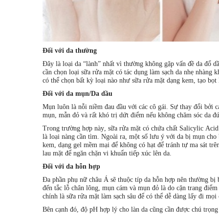
Đối với da thường
Đây là loại da “lành” nhất vì thường không gặp vấn đề da đổ d
cần chọn loại sữa rửa mặt có tác dụng làm sạch da nhẹ nhàng k
có thể chọn bất kỳ loại nào như sữa rửa mặt dạng kem, tạo bọt
Đối với da mụn/Da dầu
Mụn luôn là nỗi niềm đau đầu với các cô gái. Sự thay đổi bởi c
mụn, mẫn đỏ và rất khó trị dứt điểm nếu không chăm sóc da đ
Trong trường hợp này, sữa rửa mặt có chứa chất Salicylic Aci
là loại nàng cần tìm. Ngoài ra, một số lưu ý với da bị mụn cho
kem, dạng gel mềm mại để không có hạt để tránh tự ma sát trê
lau mặt để ngăn chặn vi khuẩn tiếp xúc lên da.
Đối với da hỗn hợp
Đa phần phụ nữ châu Á sẽ thuộc típ da hỗn hợp nên thường bị
đến tắc lỗ chân lông, mụn cám và mụn đỏ là do cặn trang điểm
chính là sữa rửa mặt làm sạch sâu để có thể dễ dàng lấy đi mọi
Bên cạnh đó, độ pH hợp lý cho làn da cũng cần được chú trọng