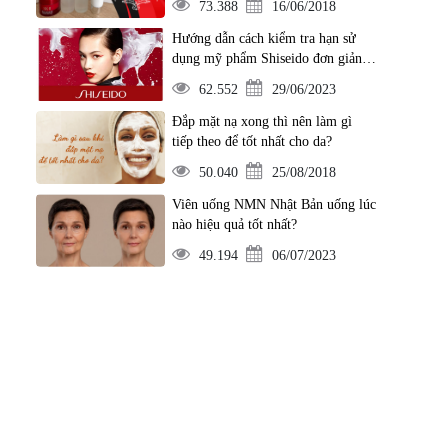
73.388
16/06/2018
Hướng dẫn cách kiểm tra hạn sử
dụng mỹ phẩm Shiseido đơn giản
nhất
62.552
29/06/2023
Đắp mặt nạ xong thì nên làm gì
tiếp theo để tốt nhất cho da?
50.040
25/08/2018
Viên uống NMN Nhật Bản uống lúc
nào hiệu quả tốt nhất?
49.194
06/07/2023