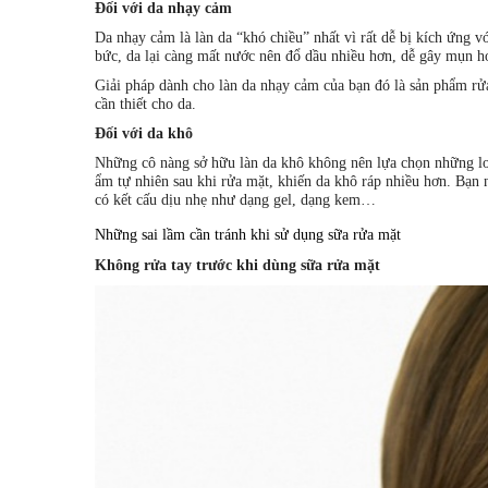
Đối với da nhạy cảm
Da nhạy cảm là làn da “khó chiều” nhất vì rất dễ bị kích ứng vớ
bức, da lại càng mất nước nên đổ dầu nhiều hơn, dễ gây mụn 
Giải pháp dành cho làn da nhạy cảm của bạn đó là sản phẩm rửa
cần thiết cho da.
Đối với da khô
Những cô nàng sở hữu làn da khô không nên lựa chọn những loạ
ẩm tự nhiên sau khi rửa mặt, khiến da khô ráp nhiều hơn. Bạn 
có kết cấu dịu nhẹ như dạng gel, dạng kem…
Những sai lầm cần tránh khi sử dụng sữa rửa mặt
Không rửa tay trước khi dùng sữa rửa mặt