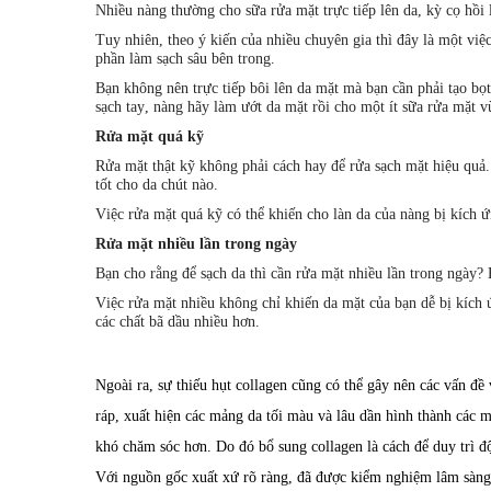
Nhiều nàng thường cho sữa rửa mặt trực tiếp lên da, kỳ cọ hồi 
Tuy nhiên, theo ý kiến của nhiều chuyên gia thì đây là một việ
phần làm sạch sâu bên trong.
Bạn không nên trực tiếp bôi lên da mặt mà bạn cần phải tạo bọt
sạch tay, nàng hãy làm ướt da mặt rồi cho một ít sữa rửa mặt vừ
Rửa mặt quá kỹ
Rửa mặt thật kỹ không phải cách hay để rửa sạch mặt hiệu quả
tốt cho da chút nào.
Việc rửa mặt quá kỹ có thể khiến cho làn da của nàng bị kích ứ
Rửa mặt nhiều lần trong ngày
Bạn cho rằng để sạch da thì cần rửa mặt nhiều lần trong ngày?
Việc rửa mặt nhiều không chỉ khiến da mặt của bạn dễ bị kích 
các chất bã dầu nhiều hơn.
Ngoài ra, sự thiếu hụt collagen cũng có thể gây nên các vấn đề 
ráp, xuất hiện các mảng da tối màu và lâu dần hình thành các
khó chăm sóc hơn. Do đó bổ sung collagen là cách để duy trì đ
Với nguồn gốc xuất xứ rõ ràng, đã được kiểm nghiệm lâm sàn