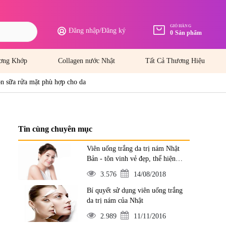
GIỎ HÀNG
Đăng nhập
/
Đăng ký
0
Sản phẩm
ơng Khớp
Collagen nước Nhật
Tất Cả Thương Hiệu
ọn sữa rửa mặt phù hợp cho da
Tin cùng chuyên mục
Viên uống trắng da trị nám Nhật
Bản - tôn vinh vẻ đẹp, thể hiện
đẳng cấp
3.576
14/08/2018
Bí quyết sử dụng viên uống trắng
da trị nám của Nhật
2.989
11/11/2016