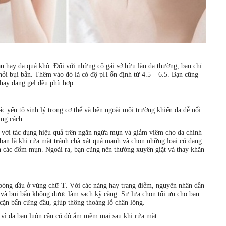
ầu hay da quá khô. Đối với những cô gái sở hữu làn da thường, bạn chỉ
hỏi bụi bẩn. Thêm vào đó là có độ pH ổn định từ 4.5 – 6.5. Bạn cũng
 hay dạng gel đều phù hợp.
ác yếu tố sinh lý trong cơ thể và bên ngoài môi trường khiến da dễ nổi
úng cách.
d với tác dụng hiệu quả trên ngăn ngừa mụn và giảm viêm cho da chính
 bạn là khi rửa mặt tránh chà xát quá mạnh và chọn những loại có dạng
n các đốm mụn. Ngoài ra, bạn cũng nên thường xuyên giặt và thay khăn
 bóng dầu ở vùng chữ T. Với các nàng hay trang điểm, nguyên nhân dẫn
 và bụi bẩn không được làm sạch kỹ càng. Sự lựa chọn tối ưu cho bạn
 cặn bẩn cứng đầu, giúp thông thoáng lỗ chân lông.
 vì da bạn luôn cần có độ ẩm mềm mại sau khi rửa mặt.