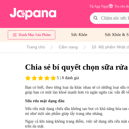
Tải App Ngay
Tra cứu đ
Sức Khỏe
Sức Khỏe & S
Danh Mục Sản Phẩm
Trang chủ
Cẩm nang
10. Mỹ phẩm Nhật c
Chia sẻ bí quyết chọn sữa rử
5 | 0 đánh giá
Bạn có biết, theo từng loại da khác nhau sẽ có những loại sữa 
giúp bạn có một làn khoẻ mạnh hơn và ngăn ngừa các vấn đề về
Sữa rửa mặt dạng dầu
Sữa rửa mặt dạng chứa dầu không tạo bọt có khả năng hòa tan
nó như một sản phẩm giúp tẩy trang nhẹ nhàng.
Ngay cả khi nàng không trang điểm, việc sử dụng sữa rửa mặt 
trên da mặt.