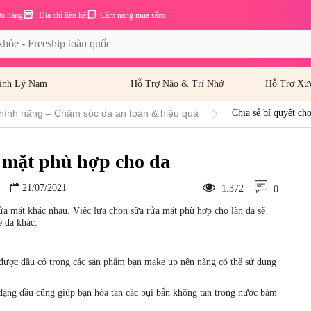
ơn hàng
Địa chỉ liên hệ
Cẩm nang mua sắm
inh Lý Nam
Hỗ Trợ Não & Trí Nhớ
Hỗ Trợ Xư
hính hãng – Chăm sóc da an toàn & hiệu quả
Chia sẻ bí quyết ch
a mặt phù hợp cho da
21/07/2021
1.372
0
rửa mặt khác nhau. Việc lựa chọn sữa rửa mặt phù hợp cho làn da sẽ
 da khác.
 được dầu có trong các sản phẩm bạn make up nên nàng có thể sử dụng
dạng dầu cũng giúp bạn hòa tan các bụi bẩn không tan trong nước bám