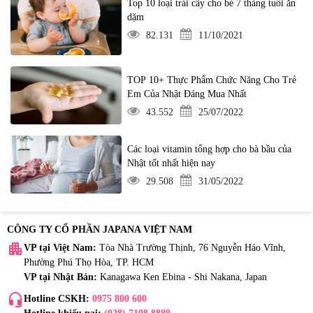
Top 10 loại trái cây cho bé 7 tháng tuổi ăn
dặm
82.131
11/10/2021
TOP 10+ Thực Phẩm Chức Năng Cho Trẻ
Em Của Nhật Đáng Mua Nhất
43.552
25/07/2022
Các loại vitamin tổng hợp cho bà bầu của
Nhật tốt nhất hiện nay
29.508
31/05/2022
CÔNG TY CỔ PHẦN JAPANA VIỆT NAM
apartment
VP tại Việt Nam:
Tòa Nhà Trường Thịnh, 76 Nguyễn Háo Vĩnh,
Phường Phú Thọ Hòa, TP. HCM
VP tại Nhật Bản:
Kanagawa Ken Ebina - Shi Nakana, Japan
headset_mic
Hotline CSKH:
0975 800 600