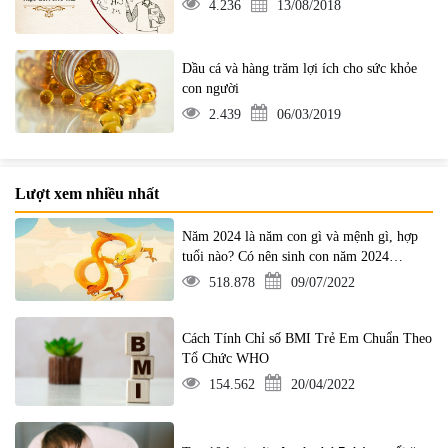
4.236
13/08/2018
Dầu cá và hàng trăm lợi ích cho sức khỏe
con người
2.439
06/03/2019
Lượt xem nhiều nhất
Năm 2024 là năm con gì và mệnh gì, hợp
tuổi nào? Có nên sinh con năm 2024
không?
518.878
09/07/2022
Cách Tính Chỉ số BMI Trẻ Em Chuẩn Theo
Tổ Chức WHO
154.562
20/04/2022