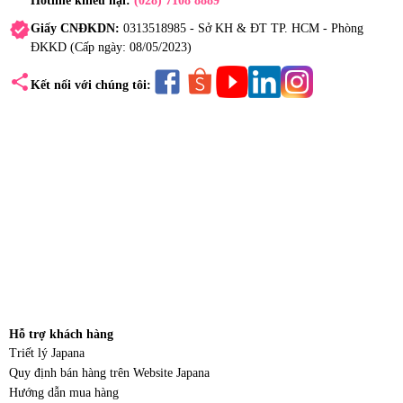
Hotline khiếu nại:
(028) 7108 8889
verified
Giấy CNĐKDN:
0313518985 - Sở KH & ĐT TP. HCM - Phòng
ĐKKD (Cấp ngày: 08/05/2023)
share
Kết nối với chúng tôi:
Hỗ trợ khách hàng
Triết lý Japana
Quy định bán hàng trên Website Japana
Hướng dẫn mua hàng