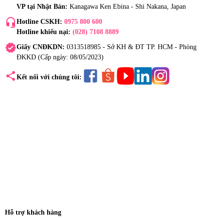
VP tại Nhật Bản:
Kanagawa Ken Ebina - Shi Nakana, Japan
headset_mic
Hotline CSKH:
0975 800 600
Hotline khiếu nại:
(028) 7108 8889
verified
Giấy CNĐKDN:
0313518985 - Sở KH & ĐT TP. HCM - Phòng
ĐKKD (Cấp ngày: 08/05/2023)
share
Kết nối với chúng tôi:
Hỗ trợ khách hàng