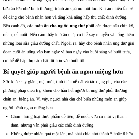
bữa ăn lớn như bình thường, tránh ăn quá no một lúc. Khi ăn nhiều lần sẽ
dễ dàng cho bệnh nhân hơn và tăng khả năng hấp thụ chất dinh dưỡng.
Bên cạnh đó,
các món ăn cho người ung thư phổi
cần được nấu chín kỹ,
mềm, dễ nuốt. Nếu cảm thấy khó ăn quá, có thể xay nhuyễn và uống thêm
những loại sữa giàu dưỡng chất. Ngoài ra, hãy cho bệnh nhân ung thư giai
đoạn cuối ăn uống vào ban ngày vì ban ngày vào buổi sáng và buổi trưa,
cơ thể dễ hấp thụ các chất tốt hơn vào buổi tối.
Bí quyết giúp người bệnh ăn ngon miệng hơn
Sức khỏe suy giảm, mệt mỏi, tinh thần uể oải và tác dụng phụ của các
phương pháp điều trị, khiến cho hầu hết người bị ung thư phổi thường
chán ăn, biếng ăn. Vì vậy, người nhà cần chế biến những món ăn giúp
người bệnh ngon miệng hơn.
Chọn những loại thực phẩm dễ tiêu, dễ nuốt, vừa có mùi vị thanh
đạm, nhưng vẫn phải giàu các chất dinh dưỡng
Không được nhiều quá một lần, mà phải chia nhỏ thành 5 hoặc 6 bữa