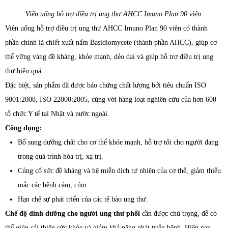
Viên uống hỗ trợ điều trị ung thư AHCC Imuno Plan 90 viên.
Viên uống hỗ trợ điều trị ung thư AHCC Imuno Plan 90 viên có thành
phần chính là chiết xuất nấm Basidiomycete (thành phần AHCC), giúp ​cơ
thể vững vàng đề kháng, khỏe mạnh, dẻo dai và giúp hỗ trợ điều trị ung
thư hiệu quả.
Đặc biệt, sản phẩm đã được bảo chứng chất lượng bởi tiêu chuẩn ISO
9001:2008, ISO 22000:2005, cùng với hàng loạt nghiên cứu của hơn 600
tổ chức Y tế tại Nhật và nước ngoài.​
Công dụng:
Bổ sung dưỡng chất cho cơ thể khỏe mạnh, hỗ trợ tốt cho người đang
trong quá trình hóa trị, xạ trị.
Củng cố sức đề kháng và hệ miễn dịch tự nhiên của cơ thể, giảm thiểu
mắc các bệnh cảm, cúm.
Hạn chế sự phát triển của các tế bào ung thư.
Chế độ dinh dưỡng cho người ung thư phổi
cần được chú trọng, để có
thể giúp cải thiện sức khỏe và giảm khả năng phát triển bệnh. Hiện nay,