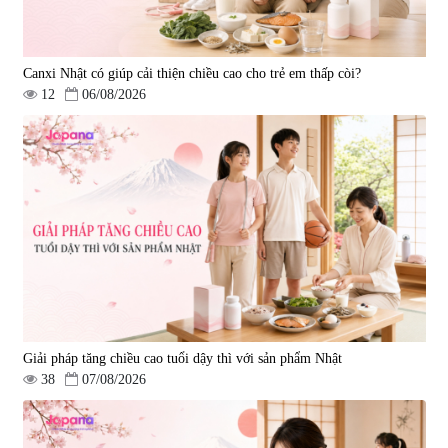
Canxi Nhật có giúp cải thiện chiều cao cho trẻ em thấp còi?
12
06/08/2026
Viên uống tăng cường miễn dịch
Viên uống hỗ trợ điều trị ung thư
Ribeto Shoji Fukujyusen 180
Kanehide Bio Okinawa Fucoidan
viên
xanh 180 viên
|
32.160
|
0
9.850.000 đ
2.450.000 đ
Giải pháp tăng chiều cao tuổi dậy thì với sản phẩm Nhật
38
07/08/2026