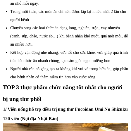
ăn nhỏ mỗi ngày.
Trong một tuần, các món ăn chỉ nên được lặp lại nhiều nhất 2 lần cho
người bệnh
Chuyển sang các loại thức ăn dạng lỏng, nghiền, trộn, xay nhuyễn
(canh, súp, cháo, nước ép…) khi bệnh nhân khó nuốt, quá mệt mỏi, để
ăn nhiều hơn.
Kết hợp vận động nhẹ nhàng, vừa tốt cho sức khỏe, vừa giúp quá trình
tiêu hóa thức ăn nhanh chóng, tạo cảm giác ngon miệng hơn.
Người nhà cần cố gắng tạo ra không khí vui vẻ trong bữa ăn, góp phần
cho bệnh nhân có thêm niềm tin hơn vào cuộc sống.
TOP 3 thực phẩm chức năng tốt nhất cho người
bị ung thư phổi
1/ Viên uống hỗ trợ điều trị ung thư Fucoidan Umi No Shizuku
120 viên (Nội địa Nhật Bản)