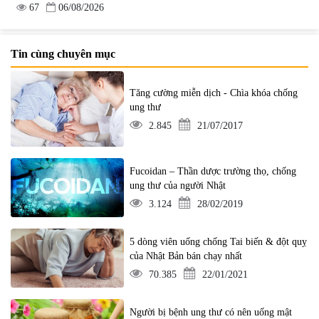
67
06/08/2026
Tin cùng chuyên mục
Tăng cường miễn dịch - Chìa khóa chống
ung thư
2.845
21/07/2017
Fucoidan – Thần dược trường thọ, chống
ung thư của người Nhật
3.124
28/02/2019
5 dòng viên uống chống Tai biến & đột quỵ
của Nhật Bản bán chạy nhất
70.385
22/01/2021
Người bị bệnh ung thư có nên uống mật