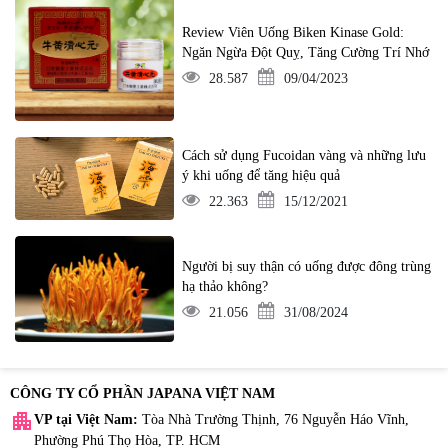
Review Viên Uống Biken Kinase Gold:
Ngăn Ngừa Đột Quỵ, Tăng Cường Trí Nhớ
28.587
09/04/2023
Cách sử dụng Fucoidan vàng và những lưu
ý khi uống để tăng hiệu quả
22.363
15/12/2021
Người bị suy thận có uống được đông trùng
hạ thảo không?
21.056
31/08/2024
CÔNG TY CỔ PHẦN JAPANA VIỆT NAM
apartment
VP tại Việt Nam:
Tòa Nhà Trường Thịnh, 76 Nguyễn Háo Vĩnh,
Phường Phú Thọ Hòa, TP. HCM