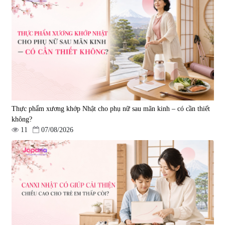
Viên uống hỗ trợ điều trị ung thư
Bột uống nâng cao sức khỏe,
Nano Fucoidan Premium Yo
tăng sức đề kháng Nano
Group 130 viên - Date 03/2027
Fucoidan Extract Granule
|
121.329
|
2.047
(2gx30 gói)
8.500.000 đ
4.300.000 đ
Thực phẩm xương khớp Nhật cho phụ nữ sau mãn kinh – có cần thiết
không?
11
07/08/2026
Viên nang hỗ trợ điều trị ung thư
Bột uống hỗ trợ tăng cường miễn
& chống suy mòn khối cơ
dịch Tokyo Res 1000 30 gói
Okinawa Fucoidan Gold – 150
|
0
|
12.160
viên
3.850.000 đ
3.960.000 đ