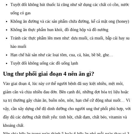
Tuyệt đối không hút thuốc lá cũng như sử dụng các chất có cồn, nước
uống có gas
Không ăn đường và các sản phẩm chứa đường, kể cả mật ong (honey)
Không ăn thực phẩm hun khói, đồ đóng hộp và đồ nướng
Tránh các thực phẩm lên men như: dưa muối, cà muối, bắp cải hay su
hào muối
Hạn chế hải sản như các loại tôm, cua, cá, hàu, bề bề, ghẹ…
Tuyệt đối không uống các đồ uống lạnh
Ung thư phổi giai đoạn 4 nên ăn gì?
Vào giai đoạn 4, lúc này cơ thể người bệnh đã suy kiệt nhiều, mệt mỏi,
giảm cân và chịu nhiều đau đớn. Bên cạnh đó, những đợt hóa trị liệu hoặc
xạ trị thường gây chán ăn, buồn nôn, nôn, hạn chế cử động nhai nuốt… Vì
vậy, cần xây dựng chế độ dinh dưỡng cho người ung thư phổi phù hợp, với
đầy đủ các dưỡng chất thiết yếu: tinh bột, chất đạm, chất béo, vitamin và
khoáng chất.
Nên chia bữa ăn trong ngày thành 5 hoặc 6 bữa ăn nhỏ mỗi ngày thay vì 3