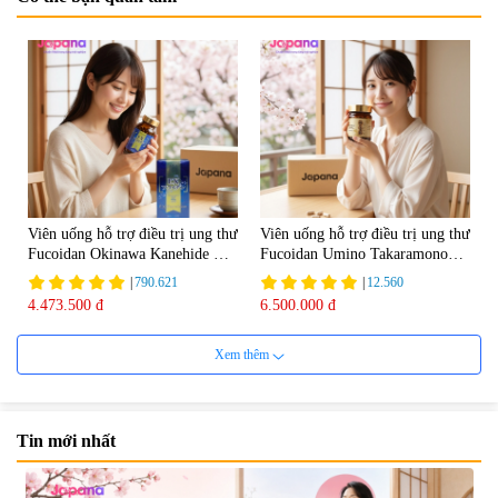
Viên uống hỗ trợ điều trị ung thư
Viên uống hỗ trợ điều trị ung thư
Fucoidan Okinawa Kanehide Bio
Fucoidan Umino Takaramono
EX 323mg - 150 viên
130 viên - Date 04/2027
|
790.621
|
12.560
4.473.500 đ
6.500.000 đ
Xem thêm
Tin mới nhất