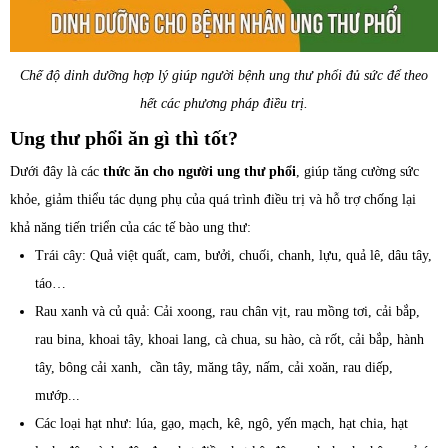
Chế độ dinh dưỡng hợp lý giúp người bệnh ung thư phổi đủ sức để theo
hết các phương pháp điều trị.
Ung thư phổi ăn gì thì tốt?
Dưới đây là các
thức ăn cho người ung thư phổi
, giúp tăng cường sức
khỏe, giảm thiểu tác dụng phụ của quá trình điều trị và hỗ trợ chống lại
khả năng tiến triển của các tế bào ung thư:
Trái cây: Quả việt quất, cam, bưởi, chuối, chanh, lựu, quả lê, dâu tây,
táo…
Rau xanh và củ quả: Cải xoong, rau chân vịt, rau mồng tơi, cải bắp,
rau bina, khoai tây, khoai lang, cà chua, su hào, cà rốt, cải bắp, hành
tây, bông cải xanh, cần tây, măng tây, nấm, cải xoăn, rau diếp,
mướp...
Các loại hạt như: lúa, gạo, mạch, kê, ngô, yến mạch, hạt chia, hạt