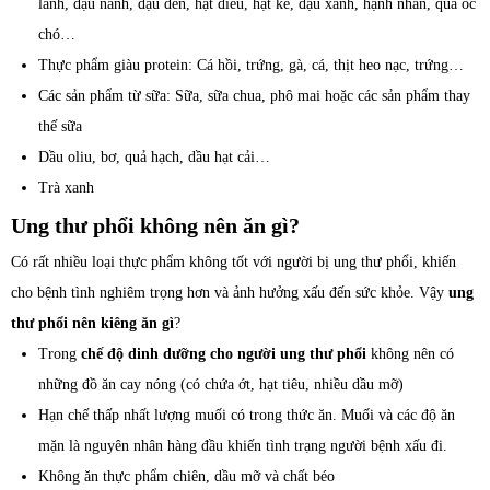
lanh, đậu nành, đậu đen, hạt điều, hạt kê, đậu xanh, hạnh nhân, quả óc
chó…
Thực phẩm giàu protein: Cá hồi, trứng, gà, cá, thịt heo nạc, trứng…
Các sản phẩm từ sữa: Sữa, sữa chua, phô mai hoặc các sản phẩm thay
thế sữa
Dầu oliu, bơ, quả hạch, dầu hạt cải…
Trà xanh
Ung thư phổi không nên ăn gì?
Có rất nhiều loại thực phẩm không tốt với người bị ung thư phổi, khiến
cho bệnh tình nghiêm trọng hơn và ảnh hưởng xấu đến sức khỏe. Vậy
ung
thư phổi nên kiêng ăn gì
?
Trong
chế độ dinh dưỡng cho người ung thư phổi
không nên có
những đồ ăn cay nóng (có chứa ớt, hạt tiêu, nhiều dầu mỡ)
Hạn chế thấp nhất lượng muối có trong thức ăn. Muối và các độ ăn
mặn là nguyên nhân hàng đầu khiến tình trạng người bệnh xấu đi.
Không ăn thực phẩm chiên, dầu mỡ và chất béo