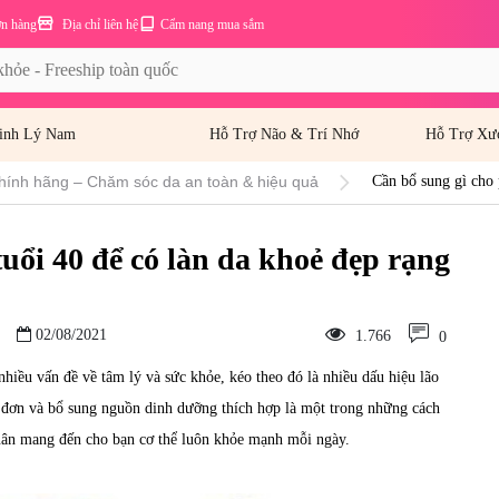
ơn hàng
Địa chỉ liên hệ
Cẩm nang mua sắm
inh Lý Nam
Hỗ Trợ Não & Trí Nhớ
Hỗ Trợ Xư
hính hãng – Chăm sóc da an toàn & hiệu quả
Cần bổ sung gì cho 
uổi 40 để có làn da khoẻ đẹp rạng
02/08/2021
1.766
0
hiều vấn đề về tâm lý và sức khỏe, kéo theo đó là nhiều dấu hiệu lão
c đơn và bổ sung nguồn dinh dưỡng thích hợp là một trong những cách
 xuân mang đến cho bạn cơ thể luôn khỏe mạnh mỗi ngày.