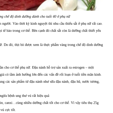
ng chế độ dinh dưỡng dành cho tuổi 40 ở phụ nữ
n người. Vào thời kỳ kinh nguyệt thì nhu cầu thiếu sắt ở phụ nữ rất cao.
 tế bào trong cơ thể. Bên cạnh đó chất sắt còn là dưỡng chất thiết yếu
nữ. Do đó, thịt bò được xem là thực phẩm vàng trong chế độ dinh dưỡng
ần cho cơ thể phụ nữ. Đậu nành hỗ trợ sản xuất ra estrogen – một
á có tầm ảnh hưởng lớn đến các vấn đề rối loạn ở tuổi tiền mãn kinh.
ung các sản phẩm từ đậu nành như sữa đậu nành, đậu hũ, nước tương,
ngừa bệnh ung thư vú rất hiệu quả
ein, canxi…cùng nhiều dưỡng chất tốt cho cơ thể. Vì vậy tiêu thụ 25g
vú cực tốt.