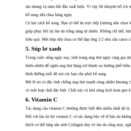
tàn nhang và nám bắt đầu xuất hiện. Vì vậy lời khuyên bổ ích 
bổ sung sữa chua hàng ngày.
Có hai cách bổ sung: Bạn có thể ăn trực tiếp (nhưng nên chọn l
giúp phục hồi lại làn da trắng sáng tự nhiên. Không chỉ thế, 
hiệu quả. Một hộp sữa chua có thể đáp ứng 1/2 nhu cầu canxi cầ
5. Súp lơ xanh
Trong cuộc sống ngày nay, tình trạng ung thư ngày càng gia t
thiên nhiên để ngừa ung thư đang trở thành xu hướng phổ biến.
dinh dưỡng tuổi 40 mà các bạn cần phải bổ sung.
Bởi lẽ nó có đặc tính chống ung thư mạnh cùng nhiều khoáng ch
có một hợp chất đặc biệt. Chất này có khả năng kích hoạt gen
6. Vitamin C
Tác dụng của vitamin C thường được biết đến nhiều nhất đó là g
Đối với làn da thì vitamin C có tác dụng bảo vệ tế bào da khôn
thích cơ thể tăng sản sinh Collagen duy trì làn da căng mịn, ng