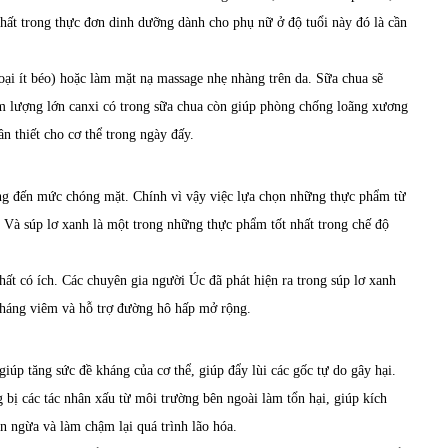
nhất trong thực đơn dinh dưỡng dành cho phụ nữ ở độ tuổi này đó là cần
oại ít béo) hoặc làm mặt nạ massage nhẹ nhàng trên da. Sữa chua sẽ
hàm lượng lớn canxi có trong sữa chua còn giúp phòng chống loãng xương
n thiết cho cơ thể trong ngày đấy.
ăng đến mức chóng mặt. Chính vì vậy việc lựa chọn những thực phẩm từ
 Và súp lơ xanh là một trong những thực phẩm tốt nhất trong chế độ
ất có ích. Các chuyên gia người Úc đã phát hiện ra trong súp lơ xanh
 kháng viêm và hỗ trợ đường hô hấp mở rộng.
iúp tăng sức đề kháng của cơ thể, giúp đẩy lùi các gốc tự do gây hại.
g bị các tác nhân xấu từ môi trường bên ngoài làm tổn hại, giúp kích
ăn ngừa và làm chậm lại quá trình lão hóa.