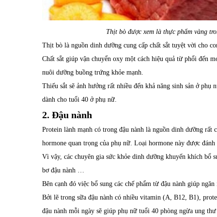
Thịt bò được xem là thực phẩm vàng tro
Thịt bò là nguồn dinh dưỡng cung cấp chất sắt tuyệt vời cho co
Chất sắt giúp vận chuyển oxy một cách hiệu quả từ phổi đến mọi
nuôi dưỡng buồng trứng khỏe mạnh.
Thiếu sắt sẽ ảnh hưởng rất nhiều đến khả năng sinh sản ở phụ 
dành cho tuổi 40 ở phụ nữ.
2. Đậu nành
Protein lành mạnh có trong đậu nành là nguồn dinh dưỡng rất c
hormone quan trọng của phụ nữ. Loại hormone này được đánh gi
Vì vậy, các chuyên gia sức khỏe dinh dưỡng khuyến khích bổ s
bơ đậu nành …
Bên cạnh đó việc bổ sung các chế phẩm từ đậu nành giúp ngăn 
Bởi lẽ trong sữa đậu nành có nhiều vitamin (A, B12, B1), prot
đậu nành mỗi ngày sẽ giúp phụ nữ tuổi 40 phòng ngừa ung thư 