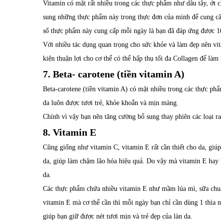
Vitamin có mặt rất nhiều trong các thực phẩm như dâu tây, ớt c
sung những thực phẩm này trong thực đơn của mình để cung cấp
số thực phẩm này cung cấp mỗi ngày là bạn đã đáp ứng được 1
Với nhiều tác dụng quan trọng cho sức khỏe và làm đẹp nên vit
kiện thuận lợi cho cơ thể có thể hấp thụ tối đa Collagen để l
7. Beta- carotene (tiền vitamin A)
Beta-carotene (tiền vitamin A) có mặt nhiều trong các thực phẩm 
da luôn được tươi trẻ, khỏe khoắn và mịn màng.
Chính vì vậy bạn nên tăng cường bổ sung thay phiên các loại 
8. Vitamin E
Cũng giống như vitamin C, vitamin E rất cần thiết cho da, giúp
da, giúp làm chậm lão hóa hiệu quả. Do vậy mà vitamin E hay k
da.
Các thực phẩm chứa nhiều vitamin E như mầm lúa mì, sữa chua,
vitamin E mà cơ thể cần thì mỗi ngày bạn chỉ cần dùng 1 thìa 
giúp bạn giữ được nét tươi mịn và trẻ đẹp của làn da.