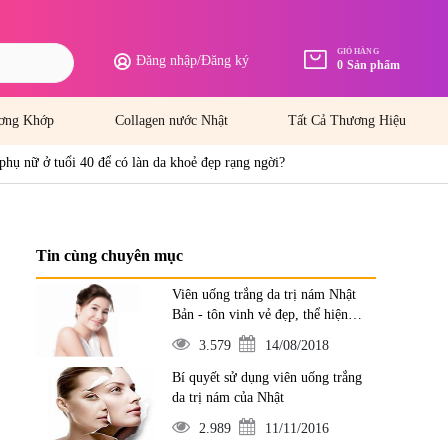
GIỎ HÀNG
Đăng nhập
/
Đăng ký
0
Sản phẩm
ơng Khớp
Collagen nước Nhật
Tất Cả Thương Hiệu
phụ nữ ở tuổi 40 để có làn da khoẻ đẹp rạng ngời?
Tin cùng chuyên mục
Viên uống trắng da trị nám Nhật
Bản - tôn vinh vẻ đẹp, thể hiện
đẳng cấp
3.579
14/08/2018
Bí quyết sử dụng viên uống trắng
da trị nám của Nhật
2.989
11/11/2016