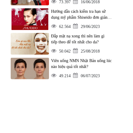
73.397
16/06/2018
Hướng dẫn cách kiểm tra hạn sử
dụng mỹ phẩm Shiseido đơn giản
nhất
62.564
29/06/2023
Đắp mặt nạ xong thì nên làm gì
tiếp theo để tốt nhất cho da?
50.042
25/08/2018
Viên uống NMN Nhật Bản uống lúc
nào hiệu quả tốt nhất?
49.214
06/07/2023