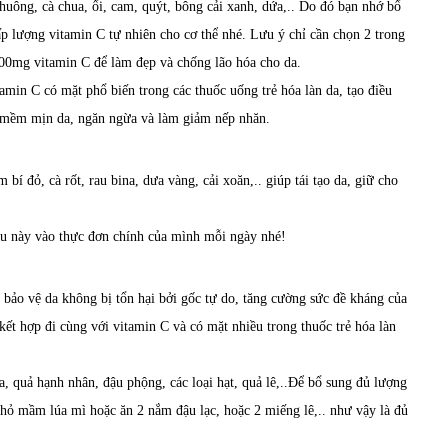
huông, cà chua, ổi, cam, quýt, bông cải xanh, dứa,.. Do đó bạn nhớ bổ
 lượng vitamin C tự nhiên cho cơ thể nhé. Lưu ý chỉ cần chọn 2 trong
00mg vitamin C để làm đẹp và chống lão hóa cho da.
amin C có mặt phổ biến trong các thuốc uống trẻ hóa làn da, tạo điều
àm mềm mịn da, ngăn ngừa và làm giảm nếp nhăn.
bí đỏ, cà rốt, rau bina, dưa vàng, cải xoăn,.. giúp tái tạo da, giữ cho
rau này vào thực đơn chính của mình mỗi ngày nhé!
 bảo vệ da không bị tổn hại bởi gốc tự do, tăng cường sức đề kháng của
ết hợp đi cùng với vitamin C và có mặt nhiều trong thuốc trẻ hóa làn
 quả hạnh nhân, đậu phộng, các loại hạt, quả lê,..Để bổ sung đủ lượng
nhỏ mầm lúa mì hoặc ăn 2 nắm đậu lạc, hoặc 2 miếng lê,.. như vậy là đủ