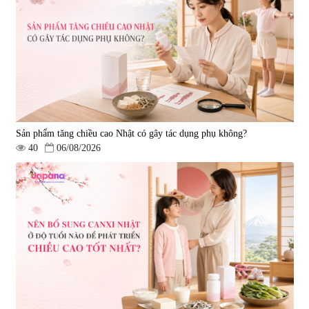
|
543.205
|
14.560
690.000 đ
1.600.000 đ
Sản phẩm tăng chiều cao Nhật có gây tác dụng phụ không?
40
06/08/2026
Viên uống hỗ trợ giấc ngủ Fujina
Viên uống phòng ngừa & hỗ trợ
Sleepy Nhật Bản 80 viên
điều trị đột quỵ Biken Kinase
Gold 60 viên
|
13.760
|
0
580.000 đ
1.570.000 đ