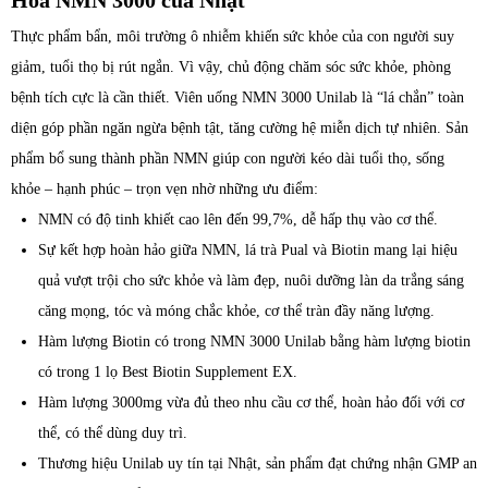
Hóa NMN 3000 của Nhật
Thực phẩm bẩn, môi trường ô nhiễm khiến sức khỏe của con người suy
giảm, tuổi thọ bị rút ngắn. Vì vậy, chủ động chăm sóc sức khỏe, phòng
bệnh tích cực là cần thiết. Viên uống NMN 3000 Unilab là “lá chắn” toàn
diện góp phần ngăn ngừa bệnh tật, tăng cường hệ miễn dịch tự nhiên. Sản
phẩm bổ sung thành phần NMN giúp con người kéo dài tuổi thọ, sống
khỏe – hạnh phúc – trọn vẹn nhờ những ưu điểm:
NMN có độ tinh khiết cao lên đến 99,7%, dễ hấp thụ vào cơ thể.
Sự kết hợp hoàn hảo giữa NMN, lá trà Pual và Biotin mang lại hiệu
quả vượt trội cho sức khỏe và làm đẹp, nuôi dưỡng làn da trắng sáng
căng mọng, tóc và móng chắc khỏe, cơ thể tràn đầy năng lượng.
Hàm lượng Biotin có trong NMN 3000 Unilab bằng hàm lượng biotin
có trong 1 lọ Best Biotin Supplement EX.
Hàm lượng 3000mg vừa đủ theo nhu cầu cơ thể, hoàn hảo đối với cơ
thể, có thể dùng duy trì.
Thương hiệu Unilab uy tín tại Nhật, sản phẩm đạt chứng nhận GMP an