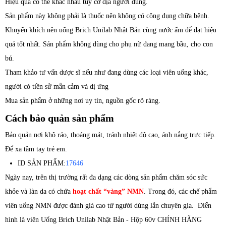
Hiệu quả có thể khác nhau tùy cơ địa người dùng.
Sản phẩm này không phải là thuốc nên không có công dụng chữa bệnh.
Khuyến khích nên uống Brich Unilab Nhật Bản cùng nước ấm để đạt hiệu
quả tốt nhất. Sản phẩm không dùng cho phụ nữ đang mang bầu, cho con
bú.
Tham khảo tư vấn dược sĩ nếu như đang dùng các loại viên uống khác,
người có tiền sử mẫn cảm và dị ứng
Mua sản phẩm ở những nơi uy tín, nguồn gốc rõ ràng.
Cách bảo quản sản phẩm
Bảo quản nơi khô ráo, thoáng mát, tránh nhiệt độ cao, ánh nắng trực tiếp.
Để xa tầm tay trẻ em.
ID SẢN PHẨM:
17646
Ngày nay, trên thị trường rất đa dạng các dòng sản phẩm chăm sóc sức
khỏe và làn da có chứa
hoạt chất “vàng” NMN
. Trong đó, các chế phẩm
viên uống NMN được đánh giá cao từ người dùng lẫn chuyên gia. Điển
hình là viên Uống Brich Unilab Nhật Bản - Hộp 60v CHÍNH HÃNG