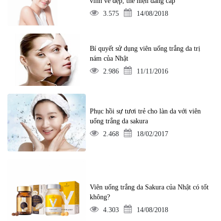
vinh vẻ đẹp, thể hiện đẳng cấp
3.575
14/08/2018
Bí quyết sử dụng viên uống trắng da trị
nám của Nhật
2.986
11/11/2016
Phục hồi sự tươi trẻ cho làn da với viên
uống trắng da sakura
2.468
18/02/2017
Viên uống trắng da Sakura của Nhật có tốt
không?
4.303
14/08/2018