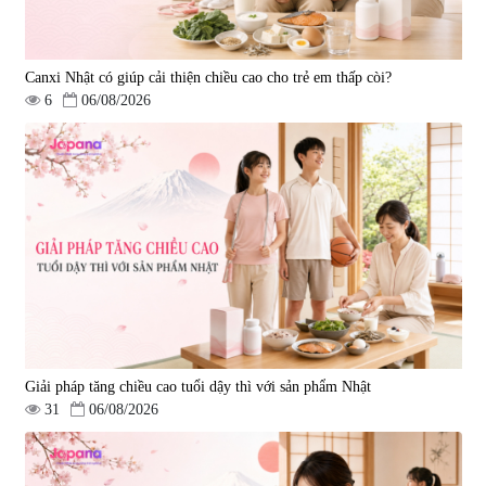
Canxi Nhật có giúp cải thiện chiều cao cho trẻ em thấp còi?
6
06/08/2026
Tẩy tế bào chết Nichiei Bussan
Viên uống hỗ trợ bền thành
Nano NMN+ Peeling Gel
mạch, ngừa tai biến Elastin Plus
Luxury 200g
& Nattokinase Hokoen 80 viên
|
0
|
0
1.490.000 đ
980.000 đ
Giải pháp tăng chiều cao tuổi dậy thì với sản phẩm Nhật
31
06/08/2026
Viên uống bổ gan Ribeto Shoji
Viên uống hỗ trợ cải thiện thoát
Hepaclean 60 viên
vị đĩa đệm Kyoto Has 30 viên