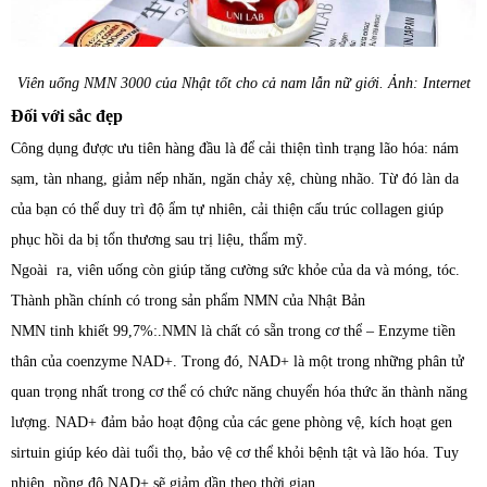
Viên uống NMN 3000 của Nhật tốt cho cả nam lẫn nữ giới. Ảnh: Internet
Đối với sắc đẹp
Công dụng được ưu tiên hàng đầu là để cải thiện tình trạng lão hóa: nám
sạm, tàn nhang, giảm nếp nhăn, ngăn chảy xệ, chùng nhão. Từ đó làn da
của bạn có thể duy trì độ ẩm tự nhiên, cải thiện cấu trúc collagen giúp
phục hồi da bị tổn thương sau trị liệu, thẩm mỹ.
Ngoài ra, viên uống còn giúp tăng cường sức khỏe của da và móng, tóc.
Thành phần chính có trong sản phẩm NMN của Nhật Bản
NMN tinh khiết 99,7%:.NMN là chất có sẵn trong cơ thể – Enzyme tiền
thân của coenzyme NAD+. Trong đó, NAD+ là một trong những phân tử
quan trọng nhất trong cơ thể có chức năng chuyển hóa thức ăn thành năng
lượng. NAD+ đảm bảo hoạt động của các gene phòng vệ, kích hoạt gen
sirtuin giúp kéo dài tuổi thọ, bảo vệ cơ thể khỏi bệnh tật và lão hóa. Tuy
nhiên, nồng độ NAD+ sẽ giảm dần theo thời gian.