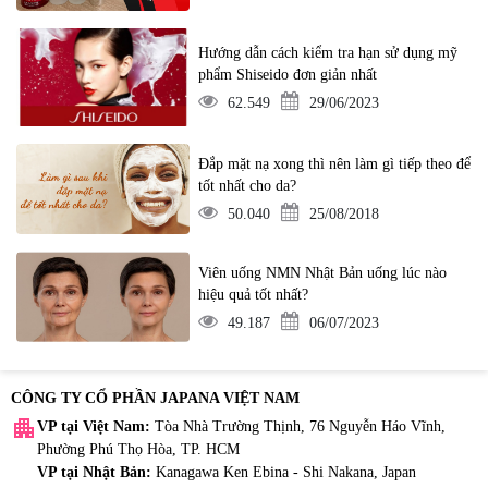
Hướng dẫn cách kiểm tra hạn sử dụng mỹ
phẩm Shiseido đơn giản nhất
62.549
29/06/2023
Đắp mặt nạ xong thì nên làm gì tiếp theo để
tốt nhất cho da?
50.040
25/08/2018
Viên uống NMN Nhật Bản uống lúc nào
hiệu quả tốt nhất?
49.187
06/07/2023
CÔNG TY CỔ PHẦN JAPANA VIỆT NAM
apartment
VP tại Việt Nam:
Tòa Nhà Trường Thịnh, 76 Nguyễn Háo Vĩnh,
Phường Phú Thọ Hòa, TP. HCM
VP tại Nhật Bản:
Kanagawa Ken Ebina - Shi Nakana, Japan