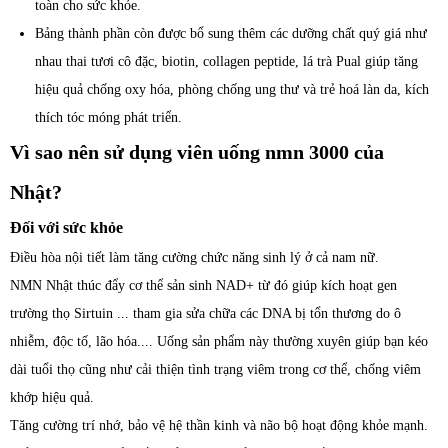
toàn cho sức khỏe.
Bảng thành phần còn được bổ sung thêm các dưỡng chất quý giá như
nhau thai tươi cô đặc, biotin, collagen peptide, lá trà Pual giúp tăng
hiệu quả chống oxy hóa, phòng chống ung thư và trẻ hoá làn da, kích
thích tóc móng phát triển.
Vì sao nên sử dụng viên uống nmn 3000 của
Nhật?
Đối với sức khỏe
Điều hòa nội tiết làm tăng cường chức năng sinh lý ở cả nam nữ.
NMN Nhật thúc đẩy cơ thể sản sinh NAD+ từ đó giúp kích hoạt gen
trường thọ Sirtuin ... tham gia sửa chữa các DNA bị tổn thương do ô
nhiễm, độc tố, lão hóa.... Uống sản phẩm này thường xuyên giúp bạn kéo
dài tuổi thọ cũng như cải thiện tình trạng viêm trong cơ thể, chống viêm
khớp hiệu quả.
Tăng cường trí nhớ, bảo vệ hệ thần kinh và não bộ hoạt động khỏe mạnh.