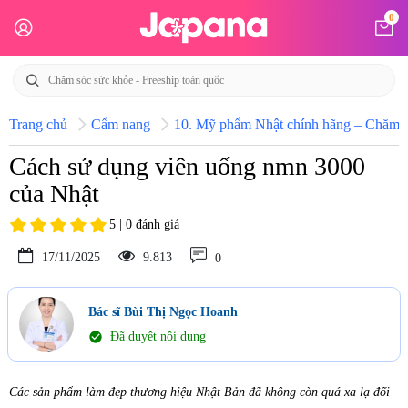
0
Trang chủ
Cẩm nang
10. Mỹ phẩm Nhật chính hãng – Chăm só
Cách sử dụng viên uống nmn 3000
của Nhật
5 | 0 đánh giá
17/11/2025
9.813
0
Bác sĩ Bùi Thị Ngọc Hoanh
check_circle
Đã duyệt nội dung
Các sản phẩm làm đẹp thương hiệu Nhật Bản đã không còn quá xa lạ đối