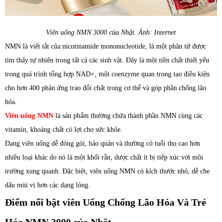
Viên uống NMN 3000 của Nhật. Ảnh: Internet
NMN là viết tắt của nicotinamide mononucleotide, là một phân tử được
tìm thấy tự nhiên trong tất cả các sinh vật. Đây là một tiền chất thiết yếu
trong quá trình tổng hợp NAD+, một coenzyme quan trọng tạo điều kiện
cho hơn 400 phản ứng trao đổi chất trong cơ thể và góp phần chống lão
hóa.
Viên uống NMN
là sản phẩm thường chứa thành phần NMN cùng các
vitamin, khoáng chất có lợi cho sức khỏe.
Dạng viên uống dễ đóng gói, bảo quản và thường có tuổi thọ cao hơn
nhiều loại khác do nó là một khối rắn, dược chất ít bị tiếp xúc với môi
trường xung quanh. Đặc biệt, viên uống NMN có kích thước nhỏ, dễ che
dấu mùi vị hơn các dạng lỏng.
Điểm nổi bật viên Uống Chống Lão Hóa Và Trẻ