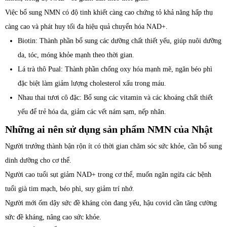
Việc bổ sung NMN có độ tinh khiết càng cao chứng tỏ khả năng hấp thụ
càng cao và phát huy tối đa hiệu quả chuyển hóa NAD+.
Biotin: Thành phần bổ sung các dưỡng chất thiết yếu, giúp nuôi dưỡng
da, tóc, móng khỏe mạnh theo thời gian.
Lá trà thô Pual: Thành phần chống oxy hóa mạnh mẽ, ngăn béo phì
đặc biệt làm giảm lượng cholesterol xấu trong máu.
Nhau thai tươi cô đặc: Bổ sung các vitamin và các khoáng chất thiết
yếu để trẻ hóa da, giảm các vết nám sạm, nếp nhăn.
Những ai nên sử dụng sản phẩm NMN của Nhật
Người trưởng thành bận rộn ít có thời gian chăm sóc sức khỏe, cần bổ sung
dinh dưỡng cho cơ thể.
Người cao tuổi sụt giảm NAD+ trong cơ thể, muốn ngăn ngừa các bệnh
tuổi già tim mạch, béo phì, suy giảm trí nhớ.
Người mới ốm dậy sức đề kháng còn đang yếu, hậu covid cần tăng cường
sức đề kháng, nâng cao sức khỏe.