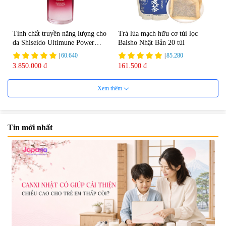
Tinh chất truyền năng lượng cho
Trà lúa mạch hữu cơ túi lọc
da Shiseido Ultimune Power
Baisho Nhật Bản 20 túi
75ml
|
60.640
|
85.280
3.850.000 đ
161.500 đ
Xem thêm
Tin mới nhất
Viên uống bổ não Ribeto Shoji
Viên nang uống cải thiện thị lực,
Ichoha Ekisu Plus - 90 viên
trí nhớ DHA + EPA + Flaxseed
Oil 30 viên/gói - Date 02/2027
|
57.920
|
52.346
1.450.000 đ
225.000 đ