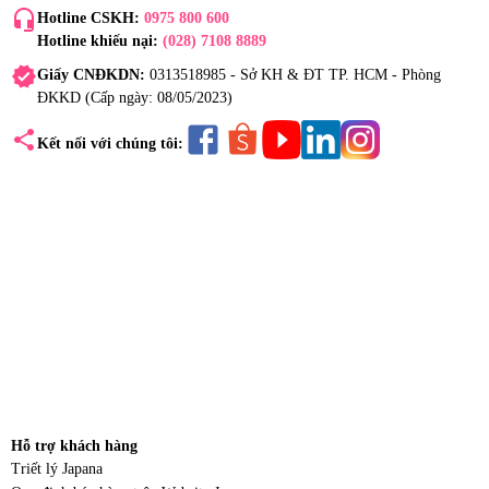
headset_mic
Hotline CSKH:
0975 800 600
Hotline khiếu nại:
(028) 7108 8889
verified
Giấy CNĐKDN:
0313518985 - Sở KH & ĐT TP. HCM - Phòng
ĐKKD (Cấp ngày: 08/05/2023)
share
Kết nối với chúng tôi:
Hỗ trợ khách hàng
Triết lý Japana