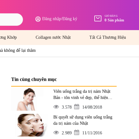
GIỎ HÀNG
Đăng nhập
/
Đăng ký
0
Sản phẩm
ơng Khớp
Collagen nước Nhật
Tất Cả Thương Hiệu
hà không để lại thâm
Tin cùng chuyên mục
Viên uống trắng da trị nám Nhật
Bản - tôn vinh vẻ đẹp, thể hiện
đẳng cấp
3.578
14/08/2018
Bí quyết sử dụng viên uống trắng
da trị nám của Nhật
2.989
11/11/2016