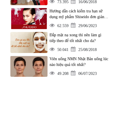
73.395
16/06/2018
Hướng dẫn cách kiểm tra hạn sử
dụng mỹ phẩm Shiseido đơn giản
nhất
62.559
29/06/2023
Đắp mặt nạ xong thì nên làm gì
tiếp theo để tốt nhất cho da?
50.041
25/08/2018
Viên uống NMN Nhật Bản uống lúc
nào hiệu quả tốt nhất?
49.208
06/07/2023