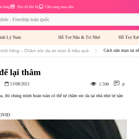
ơn hàng
Địa chỉ liên hệ
Cẩm nang mua sắm
inh Lý Nam
Hỗ Trợ Não & Trí Nhớ
Hỗ Trợ Xư
hính hãng – Chăm sóc da an toàn & hiệu quả
Cách nặn mụn tại n
để lại thâm
13/08/2021
1.590
0
, thì chúng mình hoàn toàn có thể tự chăm sóc da tại nhà như tự nặn
 COVID