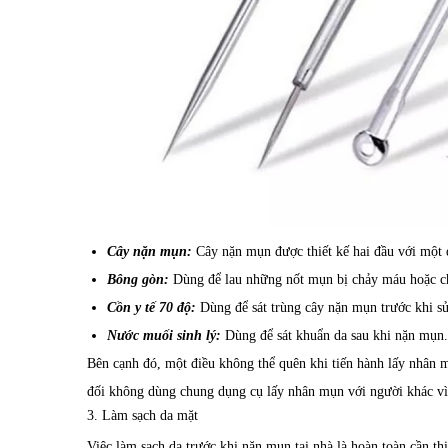
Cây nặn mụn:
Cây nặn mụn được thiết kế hai đầu với một 
Bông gòn:
Dùng để lau những nốt mụn bị chảy máu hoặc c
Cồn y tế 70 độ:
Dùng để sát trùng cây nặn mụn trước khi s
Nước muối sinh lý:
Dùng để sát khuẩn da sau khi nặn mụn.
Bên cạnh đó, một điều không thể quên khi tiến hành lấy nhân m
đối không dùng chung dụng cụ lấy nhân mụn với người khác vì 
3. Làm sạch da mặt
Việc làm sạch da trước khi nặn mụn tại nhà là hoàn toàn cần t