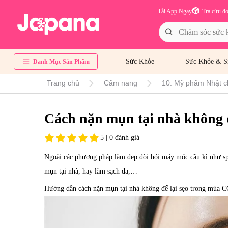
Tải App Ngay
Tra cứu đ
Sức Khỏe
Sức Khỏe & S
Danh Mục Sản Phẩm
Trang chủ
Cẩm nang
10. Mỹ phẩm Nhật c
Cách nặn mụn tại nhà không 
5 | 0 đánh giá
Ngoài các phương pháp làm đẹp đòi hỏi máy móc cầu kì như spa
mụn tại nhà, hay làm sạch da,…
Hướng dẫn cách nặn mụn tại nhà không để lại sẹo trong mùa