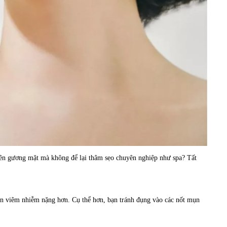
ên gương mặt mà không để lại thâm sẹo chuyên nghiệp như spa? Tất
ụn viêm nhiễm nặng hơn. Cụ thể hơn, bạn tránh đụng vào các nốt mụn