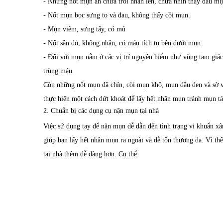
- Những nốt mụn ẩn chưa trồi nhân lên, chưa nhìn thấy đầu mụ
- Nốt mụn bọc sưng to và đau, không thấy cồi mụn.
- Mụn viêm, sưng tấy, có mủ
- Nốt sần đỏ, không nhân, có máu tích tụ bên dưới mụn.
- Đối với mụn nằm ở các vị trí nguyên hiểm như vùng tam giác
trùng máu
Còn những nốt mụn đã chín, còi mụn khô, mụn đầu đen và sờ v
thực hiện một cách dứt khoát để lấy hết nhân mụn tránh mụn tá
2. Chuẩn bị các dụng cụ nặn mụn tại nhà
Việc sử dụng tay để nặn mụn dễ dẫn đến tình trạng vi khuẩn x
giúp bạn lấy hết nhân mụn ra ngoài và dễ tổn thương da. Vì t
tại nhà thêm dễ dàng hơn. Cụ thể: