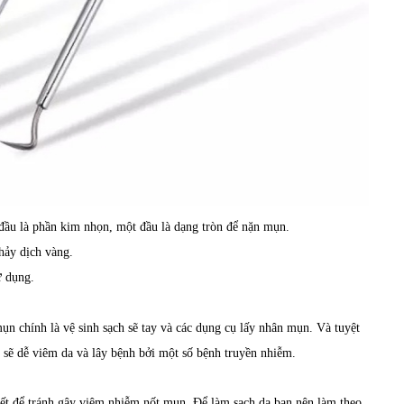
đầu là phần kim nhọn, một đầu là dạng tròn để nặn mụn.
hảy dịch vàng.
ử dụng.
ụn chính là vệ sinh sạch sẽ tay và các dụng cụ lấy nhân mụn. Và tuyệt
sẽ dễ viêm da và lây bệnh bởi một số bệnh truyền nhiễm.
hiết để tránh gây viêm nhiễm nốt mụn. Để làm sạch da bạn nên làm theo