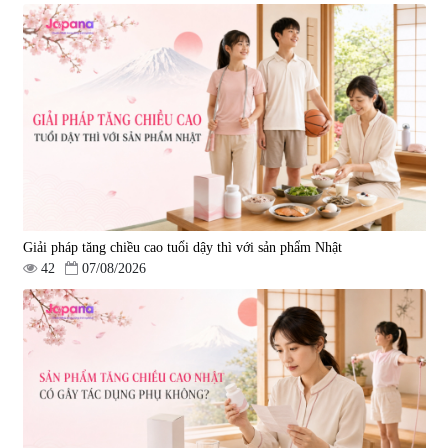
Viên uống bổ gan Ribeto Shoji
Viên uống hỗ trợ cải thiện thoát
Hepaclean 60 viên
vị đĩa đệm Kyoto Has 30 viên
|
543.205
|
14.560
690.000 đ
1.600.000 đ
Giải pháp tăng chiều cao tuổi dậy thì với sản phẩm Nhật
42
07/08/2026
Viên uống hỗ trợ giấc ngủ Fujina
Viên uống phòng ngừa & hỗ trợ
Sleepy Nhật Bản 80 viên
điều trị đột quỵ Biken Kinase
Gold 60 viên
|
13.760
|
0
580.000 đ
1.570.000 đ