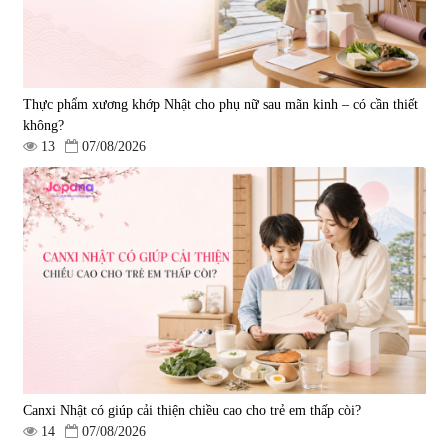
Thực phẩm xương khớp Nhật cho phụ nữ sau mãn kinh – có cần thiết
không?
13
07/08/2026
Tẩy tế bào chết Nichiei Bussan
Viên uống hỗ trợ bền thành
Nano NMN+ Peeling Gel
mạch, ngừa tai biến Elastin Plus
Luxury 200g
& Nattokinase Hokoen 80 viên
|
0
|
0
1.490.000 đ
980.000 đ
Canxi Nhật có giúp cải thiện chiều cao cho trẻ em thấp còi?
14
07/08/2026