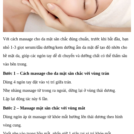
Với cách massage cho da mặt săn chắc đúng chuẩn, trước khi bắt đầu, bạn
nhỏ 1-3 giọt serum/dầu dưỡng/kem dưỡng ẩm da mặt để tạo độ nhờn cho
bề mặt da, giúp các ngón tay dễ di chuyển và dưỡng chất có thể thấm sâu
vào bên trong.
Bước 1 – Cách massage cho da mặt săn chắc với vùng trán
Dùng 4 ngón tay đặt vào vị trí giữa trán.
Nhẹ nhàng massage từ trong ra ngoài, dừng lại ở vùng thái dương.
Lặp lại động tác này 6 lần.
Bước 2 – Massage mặt săn chắc với vùng mắt
Dùng ngón áp út massage từ khóe mắt hướng lên thái dương theo hình
vòng cung.
Vuốt nhẹ vào trong bầu mắt, nhấn giữ 1 giây tại vị trí khóe mắt.