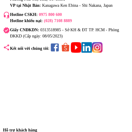
VP tại Nhật Bản:
Kanagawa Ken Ebina - Shi Nakana, Japan
headset_mic
Hotline CSKH:
0975 800 600
Hotline khiếu nại:
(028) 7108 8889
verified
Giấy CNĐKDN:
0313518985 - Sở KH & ĐT TP. HCM - Phòng
ĐKKD (Cấp ngày: 08/05/2023)
share
Kết nối với chúng tôi:
Hỗ trợ khách hàng