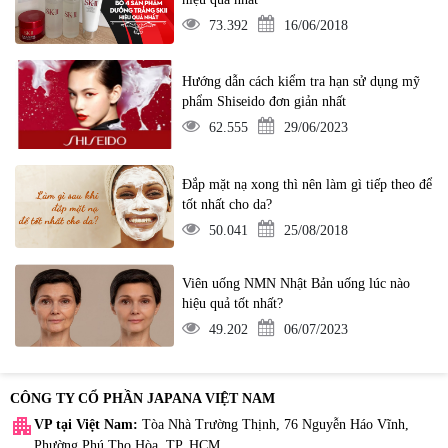
73.392
16/06/2018
Hướng dẫn cách kiểm tra hạn sử dụng mỹ
phẩm Shiseido đơn giản nhất
62.555
29/06/2023
Đắp mặt nạ xong thì nên làm gì tiếp theo để
tốt nhất cho da?
50.041
25/08/2018
Viên uống NMN Nhật Bản uống lúc nào
hiệu quả tốt nhất?
49.202
06/07/2023
CÔNG TY CỔ PHẦN JAPANA VIỆT NAM
apartment
VP tại Việt Nam:
Tòa Nhà Trường Thịnh, 76 Nguyễn Háo Vĩnh,
Phường Phú Thọ Hòa, TP. HCM