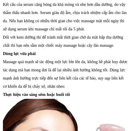
Kết cấu của serum căng bóng da khá mỏng và nhẹ hơn dầu dưỡng, do vậy
thẩm thấu nhanh hơn. Serum giàu độ ẩm, chịu trách nhiệm cấp ẩm cho làn
da. Nếu bạn không có nhiều thời gian cho việc massage mặt mỗi ngày thì
sử dụng serum khi massage chỉ mất tối đa 5 phút.
Đối với kem dưỡng thì để tránh mất thời gian chờ da mặt hấp thụ dưỡng
chất thì bạn nên sắm một chiếc máy massage hoặc cây lăn massage.
Dùng lực vừa phải
Massage quá mạnh sẽ tác động một lực lớn lên da, không hề phát huy được
tác dụng mà bạn mong đợi là để lại nhiều ảnh hưởng không tốt. Dùng lực
mạnh ảnh hưởng trực tiếp đến sự liên kết của các tế bào, suy sụp liên kết
cơ khiến da dễ bị chảy xệ, nhăn nheo.
Thực hiện vào sáng sớm hoặc buổi tối