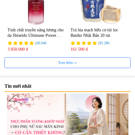
Tinh chất truyền năng lượng cho
Trà lúa mạch hữu cơ túi lọc
da Shiseido Ultimune Power
Baisho Nhật Bản 20 túi
75ml
|
60.640
|
85.280
3.850.000 đ
161.500 đ
Xem thêm
Tin mới nhất
Viên uống bổ não Ribeto Shoji
Viên nang uống cải thiện thị lực,
Ichoha Ekisu Plus - 90 viên
trí nhớ DHA + EPA + Flaxseed
Oil 30 viên/gói - Date 02/2027
|
57.920
|
52.346
1.450.000 đ
225.000 đ