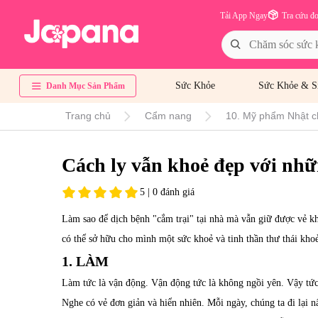
Tải App Ngay
Tra cứu đ
Sức Khỏe
Sức Khỏe & S
Danh Mục Sản Phẩm
Trang chủ
Cẩm nang
10. Mỹ phẩm Nhật c
Cách ly vẫn khoẻ đẹp với nhữ
5 | 0 đánh giá
Làm sao để dịch bệnh "cắm trại" tại nhà mà vẫn giữ được vẻ k
có thể sở hữu cho mình một sức khoẻ và tinh thần thư thái khoẻ
1. LÀM
Làm tức là vận động. Vận động tức là không ngồi yên. Vậy tức 
Nghe có vẻ đơn giản và hiển nhiên. Mỗi ngày, chúng ta đi lại 