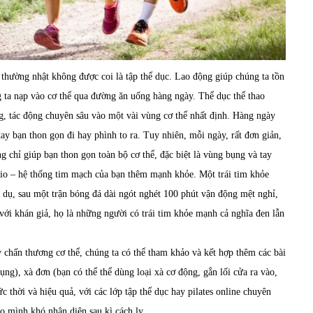
 thường nhật không được coi là tập thể dục. Lao động giúp chúng ta tồn
ng ta nạp vào cơ thể qua đường ăn uống hàng ngày. Thể dục thể thao
g, tác động chuyên sâu vào một vài vùng cơ thể nhất định. Hàng ngày
ay bạn thon gọn đi hay phình to ra. Tuy nhiên, mỗi ngày, rất đơn giản,
g chỉ giúp bạn thon gọn toàn bộ cơ thể, đặc biệt là vùng bụng và tay
rdio – hệ thống tim mạch của bạn thêm mạnh khỏe. Một trái tim khỏe
 dụ, sau một trận bóng đá dài ngót nghét 100 phút vận động mệt nghỉ,
với khán giả, họ là những người có trái tim khỏe mạnh cả nghĩa đen lẫn
y chấn thương cơ thể, chúng ta có thể tham khảo và kết hợp thêm các bài
ụng), xà đơn (bạn có thể thể dùng loại xà cơ động, gắn lối cửa ra vào,
ức thời và hiệu quả, với các lớp tập thể dục hay pilates online chuyên
o mình khó nhận diện sau kì cách ly.