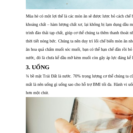
Mùa hè có một lợi thế là các món ăn sẽ được lược bỏ cách chế 
khoáng chất – hàm lượng chất xơ, lại không bị lạm dụng dầu mỡ
trình đào thải tạp chất, giúp cơ thể chúng ta thêm thanh tho
thời tiết nóng bức. Chúng ta nên duy trì lối chế biến món ăn 
ăn hoa quả chấm muối sóc muối, bạn có thể hạn chế dần rồi bỏ
nước, đó là chưa kể dầu mỡ kèm muối còn gây áp lực đáng kể lê
3. UỐNG
¾ bề mặt Trái Đất là nước. 70% trọng lượng cơ thể chúng ta c
mất là nên uống gì uống sao cho hỗ trợ BMI tối đa. Hành vi u
hơn một chút.