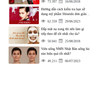
73.397
16/06/2018
Hướng dẫn cách kiểm tra hạn sử
dụng mỹ phẩm Shiseido đơn giản
nhất
62.559
29/06/2023
Đắp mặt nạ xong thì nên làm gì
tiếp theo để tốt nhất cho da?
50.041
25/08/2018
Viên uống NMN Nhật Bản uống lúc
nào hiệu quả tốt nhất?
49.211
06/07/2023