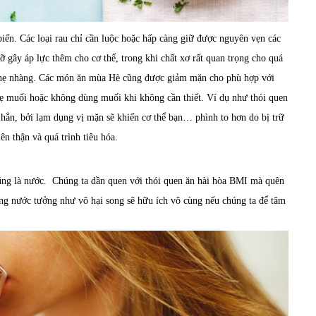
biến. Các loại rau chỉ cần luộc hoặc hấp càng giữ được nguyên vẹn các
 gây áp lực thêm cho cơ thể, trong khi chất xơ rất quan trọng cho quá
át nhẹ nhàng. Các món ăn mùa Hè cũng được giảm mặn cho phù hợp với
nhẹ muối hoặc không dùng muối khi không cần thiết. Ví dụ như thói quen
 hẳn, bởi lạm dụng vị mặn sẽ khiến cơ thể bạn… phình to hơn do bị trữ
n thận và quá trình tiêu hóa.
ũng là nước. Chúng ta dần quen với thói quen ăn hài hòa BMI mà quên
ống nước tưởng như vô hại song sẽ hữu ích vô cùng nếu chúng ta để tâm