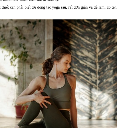
thiết cần phải biết tới động tác yoga sau, rất đơn giản và dễ làm, có tên