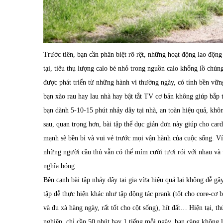
Trước tiên, bạn cần phân biệt rõ rệt, những hoạt động lao động
tại, tiêu thụ lượng calo bé nhỏ trong nguồn calo khổng lồ chú
được phát triển từ những hành vi thường ngày, có tính bền vữn
bạn xào rau hay lau nhà hay bật tắt TV cơ bản không giúp bắp t
bạn dành 5-10-15 phút nhảy dây tại nhà, an toàn hiệu quả, khôn
sau, quan trọng hơn, bài tập thể dục giản đơn này giúp cho ca
mạnh sẽ bền bỉ và vui vẻ trước mọi vận hành của cuộc sống. Ví
những người cầu thủ vẫn có thể mỉm cười tươi rói với nhau và 
nghĩa bóng.
Bên cạnh bài tập nhảy dây tại gia vừa hiệu quả lại không dễ gâ
tập dễ thực hiện khác như tập động tác prank (tốt cho core-cơ b
và đu xà hàng ngày, rất tốt cho cột sống), hít đất… Hiện tại, th
nghiệp, chỉ cần 50 phút hay 1 tiếng mỗi ngày, bạn càng không l