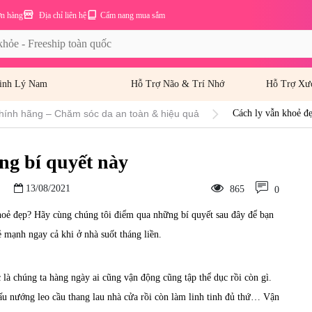
ơn hàng
Địa chỉ liên hệ
Cẩm nang mua sắm
inh Lý Nam
Hỗ Trợ Não & Trí Nhớ
Hỗ Trợ Xư
hính hãng – Chăm sóc da an toàn & hiệu quả
Cách ly vẫn khoẻ đẹ
ng bí quyết này
13/08/2021
865
0
hoẻ đẹp? Hãy cùng chúng tôi điểm qua những bí quyết sau đây để bạn
 mạnh ngay cả khi ở nhà suốt tháng liền.
là chúng ta hàng ngày ai cũng vận động cũng tập thể dục rồi còn gì.
nấu nướng leo cầu thang lau nhà cửa rồi còn làm linh tinh đủ thứ… Vận