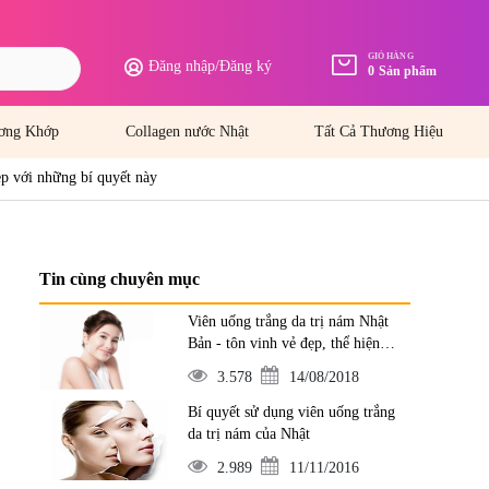
GIỎ HÀNG
Đăng nhập
/
Đăng ký
0
Sản phẩm
ơng Khớp
Collagen nước Nhật
Tất Cả Thương Hiệu
p với những bí quyết này
Tin cùng chuyên mục
Viên uống trắng da trị nám Nhật
Bản - tôn vinh vẻ đẹp, thể hiện
đẳng cấp
3.578
14/08/2018
Bí quyết sử dụng viên uống trắng
da trị nám của Nhật
2.989
11/11/2016