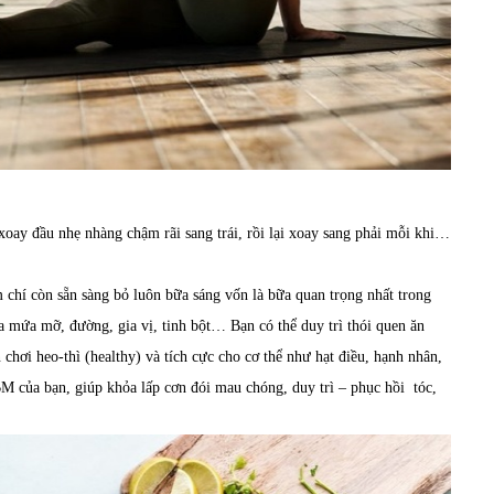
 xoay đầu nhẹ nhàng chậm rãi sang trái, rồi lại xoay sang phải mỗi khi…
chí còn sẵn sàng bỏ luôn bữa sáng vốn là bữa quan trọng nhất trong
a mứa mỡ, đường, gia vị, tinh bột… Bạn có thể duy trì thói quen ăn
hơi heo-thì (healthy) và tích cực cho cơ thể như hạt điều, hạnh nhân,
M của bạn, giúp khỏa lấp cơn đói mau chóng, duy trì – phục hồi tóc,