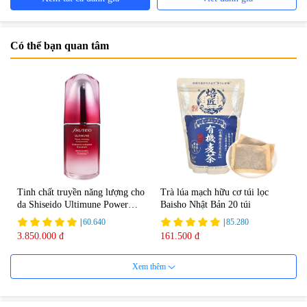
Có thể bạn quan tâm
Tinh chất truyền năng lượng cho
Trà lúa mạch hữu cơ túi lọc
da Shiseido Ultimune Power
Baisho Nhật Bản 20 túi
75ml
|
60.640
|
85.280
3.850.000 đ
161.500 đ
Xem thêm