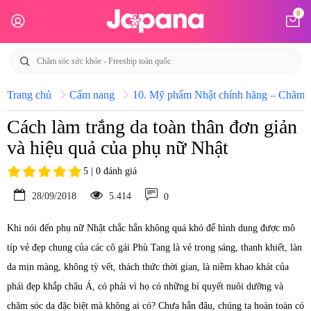
0
Trang chủ
Cẩm nang
10. Mỹ phẩm Nhật chính hãng – Chăm só
Cách làm trắng da toàn thân đơn giản
và hiệu quả của phụ nữ Nhật
5 | 0 đánh giá
28/09/2018
5.414
0
Khi nói đến phụ nữ Nhật chắc hẳn không quá khó để hình dung được mô
típ vẻ đẹp chung của các cô gái Phù Tang là vẻ trong sáng, thanh khiết, làn
da mịn màng, không tỳ vết, thách thức thời gian, là niềm khao khát của
phái đẹp khắp châu Á, có phải vì họ có những bí quyết nuôi dưỡng và
chăm sóc da đặc biệt mà không ai có? Chưa hẳn đâu, chúng ta hoàn toàn có