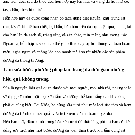
ấm, trộn đều, sau đó thoa đều hỗn hợp này lên mặt và vùng da hở như cổ,
tay, chân, theo hình tròn.
Hỗn hợp này đã được công nhận có tạch dụng diệt khuẩn, khử trùng rất
cao, lấy đi lớp tế bào chết, bụi bẩn, bã nhờn trên da cực hiệu quả, mang lại
cho bạn làn da sạch sẽ, trắng sáng và săn chắc, mịn màng như mong ước.
Ngoài ra, hỗn hợp này còn có thể giúp thúc đẩy sự lưu thông và tuần hoàn
máu, ngăn ngừa và chống lão hóa mạnh mẽ hơn rất nhiều các sản phẩm
dưỡng da thông thường.
Tắm sữa tươi - phương pháp làm trắng da đơn giản nhưng
hiệu quả không tưởng
Sữa là nguyên liệu quá quen thuộc với mọi người, mọi nhà rồi, nhưng việc
sử dụng sữa như một loại sữa tắm và dưỡng thể làm trắng da thì không
phải ai cũng biết. Tại Nhật, họ dùng sữa tươi như một loại sữa tắm và kem
dưỡng da tự nhiên hiệu quả, vừa tiết kiệm vừa an toàn tuyệt đối.
Nếu bạn thấy đắm mình trong bồn sữa tươi thì thật lãng phí thì bạn có thể
dủng sữa tươi như một bước dưỡng da toàn thân trước khi tắm cũng rất