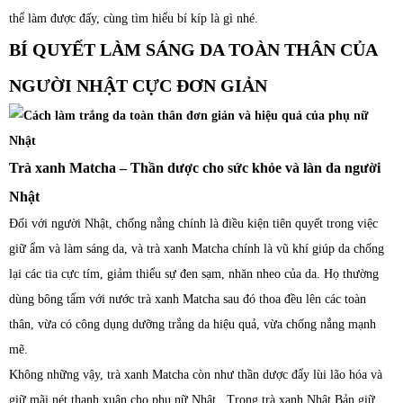
thể làm được đấy, cùng tìm hiểu bí kíp là gì nhé.
BÍ QUYẾT LÀM SÁNG DA TOÀN THÂN CỦA
NGƯỜI NHẬT CỰC ĐƠN GIẢN
Trà xanh Matcha – Thần dược cho sức khỏe và làn da người
Nhật
Đối với người Nhật, chống nắng chính là điều kiện tiên quyết trong việc
giữ ẩm và làm sáng da, và trà xanh Matcha chính là vũ khí giúp da chống
lại các tia cực tím, giảm thiểu sự đen sạm, nhăn nheo của da. Họ thường
dùng bông tẩm với nước trà xanh Matcha sau đó thoa đều lên các toàn
thân, vừa có công dụng dưỡng trắng da hiệu quả, vừa chống nắng mạnh
mẽ.
Không những vậy, trà xanh Matcha còn như thần dược đẩy lùi lão hóa và
giữ mãi nét thanh xuân cho phụ nữ Nhật. Trong trà xanh Nhật Bản giữ