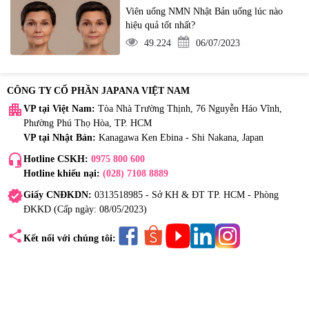
Viên uống NMN Nhật Bản uống lúc nào
hiệu quả tốt nhất?
49.224
06/07/2023
CÔNG TY CỔ PHẦN JAPANA VIỆT NAM
apartment
VP tại Việt Nam:
Tòa Nhà Trường Thịnh, 76 Nguyễn Háo Vĩnh,
Phường Phú Thọ Hòa, TP. HCM
VP tại Nhật Bản:
Kanagawa Ken Ebina - Shi Nakana, Japan
headset_mic
Hotline CSKH:
0975 800 600
Hotline khiếu nại:
(028) 7108 8889
verified
Giấy CNĐKDN:
0313518985 - Sở KH & ĐT TP. HCM - Phòng
ĐKKD (Cấp ngày: 08/05/2023)
share
Kết nối với chúng tôi: