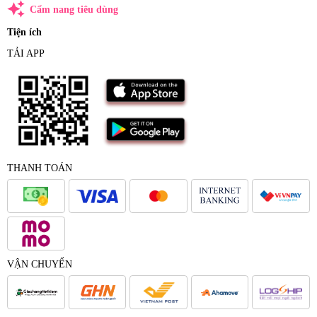
auto_awesome
Cẩm nang tiêu dùng
Tiện ích
TẢI APP
THANH TOÁN
VẬN CHUYỂN