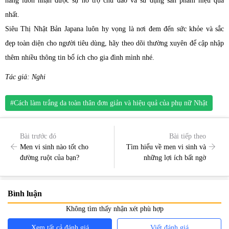
hàng luôn nhận được sự hỗ trợ chu đáo và sử dụng sản phẩm hiệu quả
nhất.
Siêu Thị Nhật Bản Japana luôn hy vọng là nơi đem đến sức khỏe và sắc
đẹp toàn diện cho người tiêu dùng, hãy theo dõi thường xuyên để cập nhập
thêm nhiều thông tin bổ ích cho gia đình mình nhé.
Tác giả: Nghi
#Cách làm trắng da toàn thân đơn giản và hiệu quả của phụ nữ Nhật
Bài trước đó
Bài tiếp theo
Men vi sinh nào tốt cho
Tìm hiểu về men vi sinh và
đường ruột của bạn?
những lợi ích bất ngờ
Bình luận
Không tìm thấy nhận xét phù hợp
Xem tất cả đánh giá
Viết đánh giá