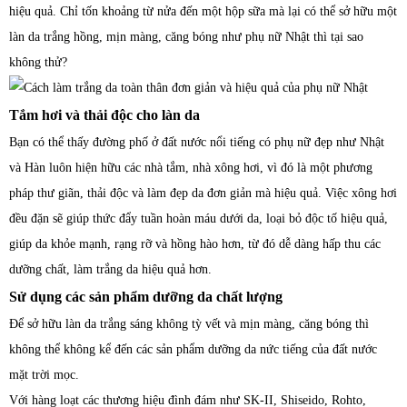
hiệu quả. Chỉ tốn khoảng từ nửa đến một hộp sữa mà lại có thể sở hữu một
làn da trắng hồng, mịn màng, căng bóng như phụ nữ Nhật thì tại sao
không thử?
Tắm hơi và thải độc cho làn da
Bạn có thể thấy đường phố ở đất nước nổi tiếng có phụ nữ đẹp như Nhật
và Hàn luôn hiện hữu các nhà tắm, nhà xông hơi, vì đó là một phương
pháp thư giãn, thải độc và làm đẹp da đơn giản mà hiệu quả. Việc xông hơi
đều đặn sẽ giúp thức đẩy tuần hoàn máu dưới da, loại bỏ độc tố hiệu quả,
giúp da khỏe mạnh, rạng rỡ và hồng hào hơn, từ đó dễ dàng hấp thu các
dưỡng chất, làm trắng da hiệu quả hơn.
Sử dụng các sản phẩm dưỡng da chất lượng
Để sở hữu làn da trắng sáng không tỳ vết và mịn màng, căng bóng thì
không thể không kể đến các sản phẩm dưỡng da nức tiếng của đất nước
mặt trời mọc.
Với hàng loạt các thương hiệu đình đám như SK-II, Shiseido, Rohto,