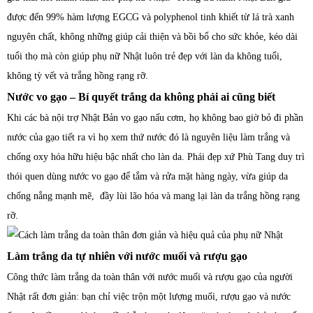
được đến 99% hàm lượng EGCG và polyphenol tinh khiết từ lá trà xanh
nguyên chất, không những giúp cải thiện và bồi bổ cho sức khỏe, kéo dài
tuổi thọ mà còn giúp phụ nữ Nhật luôn trẻ đẹp với làn da không tuổi,
không tỳ vết và trắng hồng rạng rỡ.
Nước vo gạo – Bí quyết trắng da không phải ai cũng biết
Khi các bà nội trợ Nhật Bản vo gạo nấu cơm, họ không bao giờ bỏ đi phần
nước của gạo tiết ra vì họ xem thứ nước đó là nguyên liệu làm trắng và
chống oxy hóa hữu hiệu bậc nhất cho làn da. Phái đẹp xứ Phù Tang duy trì
thói quen dùng nước vo gạo để tắm và rửa mặt hàng ngày, vừa giúp da
chống nắng mạnh mẽ, đầy lùi lão hóa và mang lại làn da trắng hồng rạng
rỡ.
Làm trắng da tự nhiên với nước muối và rượu gạo
Công thức làm trắng da toàn thân với nước muối và rượu gạo của người
Nhật rất đơn giản: bạn chỉ việc trộn một lượng muối, rượu gạo và nước