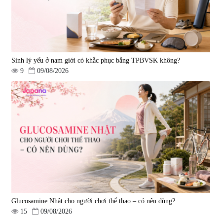
Sinh lý yếu ở nam giới có khắc phục bằng TPBVSK không?
9
09/08/2026
Viên uống bổ gan Ribeto Shoji
Viên uống hỗ trợ cải thiện thoát
Hepaclean 60 viên
vị đĩa đệm Kyoto Has 30 viên
|
543.205
|
14.560
690.000 đ
1.600.000 đ
Glucosamine Nhật cho người chơi thể thao – có nên dùng?
15
09/08/2026