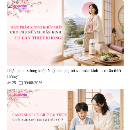
Viên uống hỗ trợ giấc ngủ Fujina
Viên uống phòng ngừa & hỗ trợ
Sleepy Nhật Bản 80 viên
điều trị đột quỵ Biken Kinase
Gold 60 viên
|
13.760
|
0
580.000 đ
1.570.000 đ
Thực phẩm xương khớp Nhật cho phụ nữ sau mãn kinh – có cần thiết
không?
25
09/08/2026