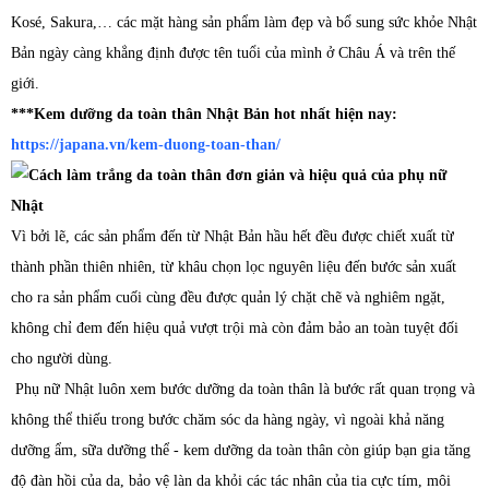
Kosé, Sakura,… các mặt hàng sản phẩm làm đẹp và bổ sung sức khỏe Nhật
Bản ngày càng khẳng định được tên tuổi của mình ở Châu Á và trên thế
giới.
***Kem dưỡng da toàn thân Nhật Bản hot nhất hiện nay:
https://japana.vn/kem-duong-toan-than/
Vì bởi lẽ, các sản phẩm đến từ Nhật Bản hầu hết đều được chiết xuất từ
thành phần thiên nhiên, từ khâu chọn lọc nguyên liệu đến bước sản xuất
cho ra sản phẩm cuối cùng đều được quản lý chặt chẽ và nghiêm ngặt,
không chỉ đem đến hiệu quả vượt trội mà còn đảm bảo an toàn tuyệt đối
cho người dùng.
Phụ nữ Nhật luôn xem bước dưỡng da toàn thân là bước rất quan trọng và
không thể thiếu trong bước chăm sóc da hàng ngày, vì ngoài khả năng
dưỡng ẩm, sữa dưỡng thể - kem dưỡng da toàn thân còn giúp bạn gia tăng
độ đàn hồi của da, bảo vệ làn da khỏi các tác nhân của tia cực tím, môi