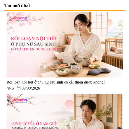
Tin mới nhất
Viên uống bổ não Ribeto Shoji
Viên nang uống cải thiện thị lực,
Ichoha Ekisu Plus - 90 viên
trí nhớ DHA + EPA + Flaxseed
Oil 30 viên/gói - Date 02/2027
|
57.920
|
52.346
1.450.000 đ
225.000 đ
Rối loạn nội tiết ở phụ nữ sau sinh có cải thiện được không?
6
09/08/2026
Tẩy tế bào chết Nichiei Bussan
Viên uống hỗ trợ bền thành
Nano NMN+ Peeling Gel
mạch, ngừa tai biến Elastin Plus
Luxury 200g
& Nattokinase Hokoen 80 viên
|
0
|
0
1.490.000 đ
980.000 đ