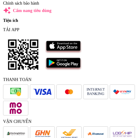
Chính sách bảo hành
auto_awesome
Cẩm nang tiêu dùng
Tiện ích
TẢI APP
THANH TOÁN
VẬN CHUYỂN