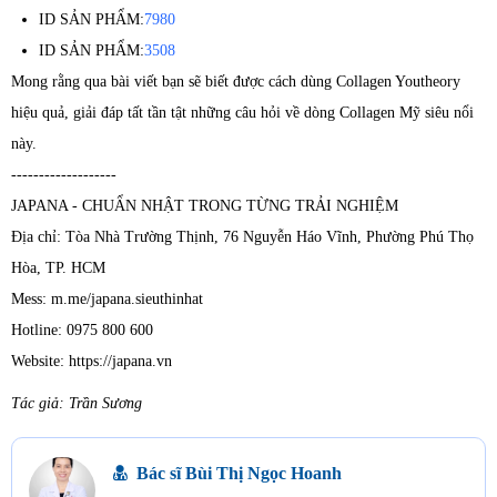
ID SẢN PHẨM:
7980
ID SẢN PHẨM:
3508
Mong rằng qua bài viết bạn sẽ biết được cách dùng Collagen Youtheory
hiệu quả, giải đáp tất tần tật những câu hỏi về dòng Collagen Mỹ siêu nổi
này.
-------------------
JAPANA - CHUẨN NHẬT TRONG TỪNG TRẢI NGHIỆM
Địa chỉ: Tòa Nhà Trường Thịnh, 76 Nguyễn Háo Vĩnh, Phường Phú Thọ
Hòa, TP. HCM
Mess: m.me/japana.sieuthinhat
Hotline: 0975 800 600
Website: https://japana.vn
Tác giả: Trần Sương
Bác sĩ Bùi Thị Ngọc Hoanh