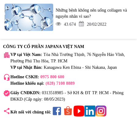
Những bệnh không nên uống collagen và
nguyên nhân vì sao?
43.674
20/02/2022
CÔNG TY CỔ PHẦN JAPANA VIỆT NAM
apartment
VP tại Việt Nam:
Tòa Nhà Trường Thịnh, 76 Nguyễn Háo Vĩnh,
Phường Phú Thọ Hòa, TP. HCM
VP tại Nhật Bản:
Kanagawa Ken Ebina - Shi Nakana, Japan
headset_mic
Hotline CSKH:
0975 800 600
Hotline khiếu nại:
(028) 7108 8889
verified
Giấy CNĐKDN:
0313518985 - Sở KH & ĐT TP. HCM - Phòng
ĐKKD (Cấp ngày: 08/05/2023)
share
Kết nối với chúng tôi: